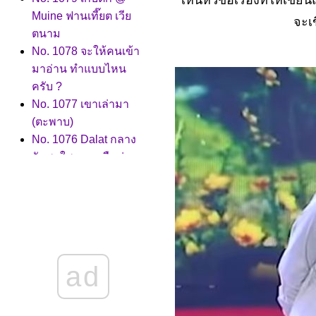
เห็นหัวข้อเรื่องที่ให้เข
Muine ฟานเที๊ยต เวี
จะเ
ตนาม
No. 1078 จะให้คนเข้า
มาอ่าน ทำแบบไหน
ครับ ?
No. 1077 เขาเล่ามา
(ตะพาบ)
No. 1076 Dalat กลาง
วันสดใส กลางคืนน่า
เดินเที่ยว..
No. 1075 ไร่การแฟที่
Dalat
No. 1074 ทำสวน..ผล
ลัพภ์ออกแล้วคือ
No. 1073 หลากหลา
ad
อารมณ์ (ตะพาบ)
No. 1072 โควิด กับ
ต้มยำกุ้ง ใครลำบาก