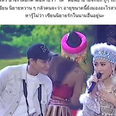
ียนแล้ว น่าจะใส่อีกคำต่อท้ายว่า "ใส่" คือพยายามจะแถ ถูๆ ไถ
ขียน นิยายหวาน ๆ กลัวคนจะว่า อายุขนาดนี้ย้งมองอะไรส
หารู้ไม่ว่า เขียนนิยายรักในนามอื่นอยู่นะ