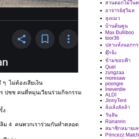
สวนดอกไม้ในค
อาจารย์สุวิมล
ลุงแมว
บ้านต้นคูน
Max Bulliboo
toor36
ปลาแห้งนอกก
ตุ๊กจ้ะ
ข้ามขอบฟ้า
Quel
zungzaa
moresaw
ี ๆ ไม่ต้องเสียเงิน
poongie
Ineverdie
ตร ปชช คนที่หมุนเวียนร่วมกิจกรรม
ALDI
JinnyTent
ล้งเล้งลัลล้า
ั้ง
วันจัน
Rananrin
ุุสลิม 4 คนพวกเราร่วมกันทำตลอด
สมาชิกหมายเล
Princezz Match