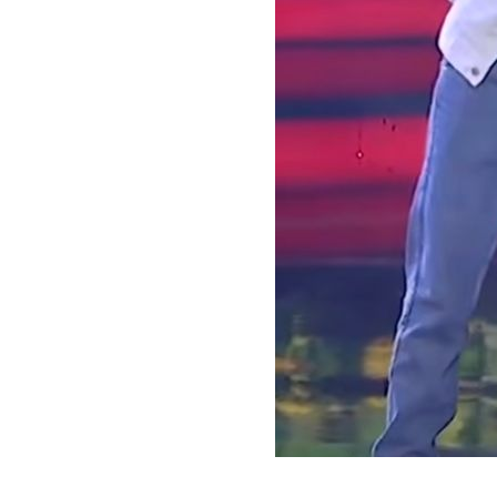
มากกว่า.
No. 1071 ไปทำสวน ดี
ไหม....?
No. 1070 รับงานทำ
ล้ว...เจี๋ยวจริง ๆ
No. 1069 ร้านข้าง
ทาง...ที่ไม่อาจลืมได้
(ตะพาบ)
No. 1068 รัก... ของ
เพื่อน
No. 1067 เชียงใหม่ ณ
วัยเด็กกับปัจจุบัน
No. 1066 ทำงานบาร์
-เล่นกีฬา ฝีกสมาธิ เฉ
เลย..
No. 1065 กว่าจะ ฟัน
รัน (ตะพาบ)
No. 1064 เริ่ม..เข้า