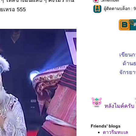
 ๆ ให้สีข้างมันแสบ ๆ คงไม่ว่ากัน
Smember
ผู้ติดตามบล็อก : 
วยเหรอ 555
เขียนก
ด้าน
จักรยา
หลังไมค์ครับ
Friends' blogs
ดาวริมทะเล