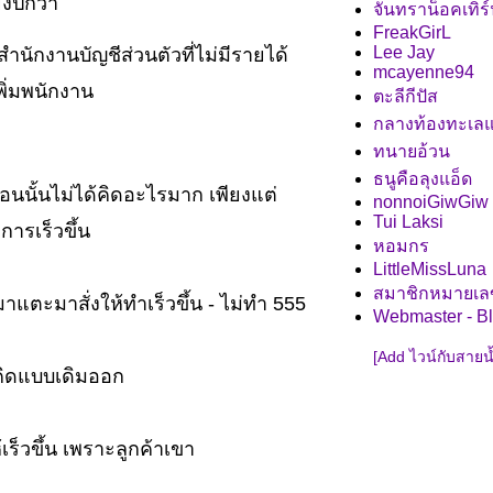
งปีกว่า
จันทราน็อคเทิร
FreakGirL
Lee Jay
กงานบัญชีส่วนตัวที่ไม่มีรายได้
mcayenne94
เพิ่มพนักงาน
ตะลีกีปัส
กลางท้องทะเล
ทนายอ้วน
ธนูคือลุงแอ็ด
ตอนนั้นไม่ได้คิดอะไรมาก เพียงแต่
nonnoiGiwGiw
Tui Laksi
งการเร็วขึ้น
หอมกร
LittleMissLuna
สมาชิกหมายเล
าแตะมาสั่งให้ทำเร็วขึ้น - ไม่ทำ 555
Webmaster - B
[Add ไวน์กับสายน้
มคิดแบบเดิมออก
เร็วขึ้น เพราะลูกค้าเขา