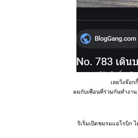
No. 1047 งานแรกที่
ทำสำเร็จ...ไม่น่าเชื่อ
No. 1046 ทำงานที่
าก..หยุดและมองไกล
จะเห็น
No. 1045 เขาบังคับให้
ผม... เบี้ยว..?
No. 1044 รู้ว่าเสี่ยง แต่
ต้องขอลอง (ตะพาบ)
Np. 1043 ลูกเล่น ของ
เลยวิ่งจ๊อก
คนขายตึก
No. 1042 ทำงานที่
ผมกับเพื่อนที่ร่วมกันทำงา
หม่.. เจอดี...ซะแล้ว
No. 1041 เข้าสู่งาน
เทา ๆ (มั้ง)
No. 1040 ตัวละครที่
ริเริ่มเปิดชมรมแอโรบิก 
น่ารังเกียจ (ตะพาบ)
No. 1039 คนเอียง