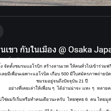
กิ้ง จัดตั้งชมรมแอโรบิก สร้างลานเวท ให้คนทั่วไปเข้าร่วมฟร
น เลยมีเพื่อนเฉพาะแอโรบิค เกือบ 500 มีใบสมัครภาพถ่ายบั
ชมรมอยู่จนถึงปัจจุบัน 21 ปี
อย่างที่เคยเล่าให้เพื่อน ๆ ได้อ่านน่าจะ แหะ ๆ หลายคร
ไม่ใช่ผมริเริ่มหรือทำคนเดียวนะครับ ไทยพุทธ 6 คน ไทยม