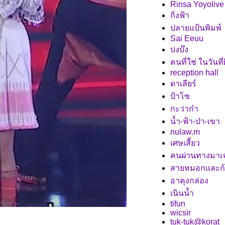
Rinsa Yoyolive
กิ่งฟ้า
ปลายแป้นพิมพ์
Sai Eeuu
บ่งบ๊ง
คนที่ใช่ ในวันที่
reception hall
ดาเลียร์
ป้าโซ
กะว่าก๋า
น้ำ-ฟ้า-ป่า-เขา
nulaw.m
เศษเสี้ยว
คนผ่านทางมาเ
สายหมอกและก
อาคุงกล่อง
เนินน้ำ
tifun
wicsir
tuk-tuk@korat