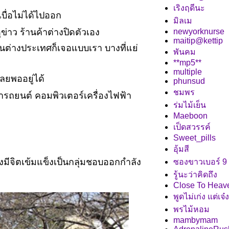
เริงฤดีนะ
เบื่อไม่ได้ไปออก
มิลเม
่าว ร้านค้าต่างปิดตัวเอง
newyorknurse
maitip@kettip
นต่างประเทศก็เจอแบบเรา บางที่แย่
พันคม
**mp5**
multiple
ยพออยู่ได้
phunsud
ชมพร
รถยนต์ คอมพิวเตอร์เครื่องไฟฟ้า
ร่มไม้เย็น
Maeboon
เป็ดสวรรค์
Sweet_pills
อุ้มสี
งมีจิตเข้มแข็งเป็นกลุ่มชอบออกกำลัง
ซองขาวเบอร์ 9
รู้นะว่าคิดถึง
Close To Heav
พูดไม่เก่ง แต่เจ
พรไม้หอม
mambymam