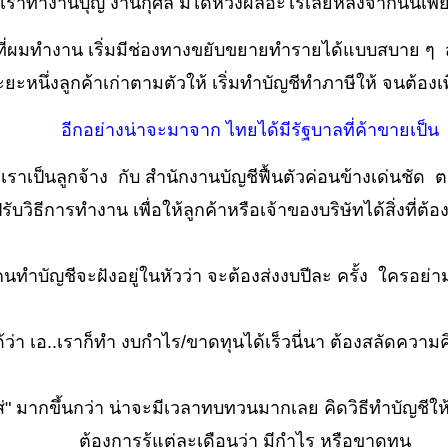
เราทำงานบุญ งานกุศล มิได้หวังผลอะไรเลยหลังจากนั้นเพีย
ผมทำงาน เริ่มมีช่องทางขยับขยายทำรายได้แบบสบาย ๆ สำนั
ยะหนึ่งลูกค้าเก่าตามตัวให้ เริ่มทำบัญชีทำภาษีให้ จนต้อง
อีกอย่างน่าจะมาจาก ไทยได้มีรัฐบาลที่ค้าขายเป็น
่ เราเป็นลูกจ้าง กับ สำนักงานบัญชีฟื้นตัวค่อนข้างเด่นชัด 
รับวิธีการทำงาน เพื่อให้ลูกค้าหรือเจ้าของบริษัทได้สิ่งที่ต้อ
นทำบัญชีจะฝังอยู่ในหัวว่า จะต้องส่งงบปีละ ครั้ง ใครอย่าม
้ว่า เอ..เราก็ทำ งบกำไร/ขาดทุนได้เร็วนี่นา ต้องสลัดควา
ใส่" มากขึ้นกว่า น่าจะมีเวลาทบทวนมากเลย คิดวิธีทำบัญชีให้
ต้องการรู้แต่ละเดือนว่า มีกำไร หรือขาดทุน