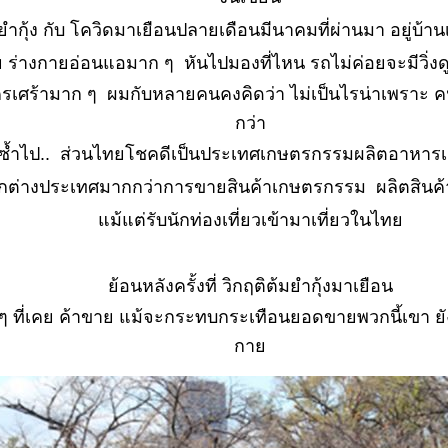
้มยำกุ้ง กับ โควิดมาเยือนปลายเดือนมีนาคมที่ผ่านมา อยู่บ้าน
 ร่างกายอ่อนแอมาก ๆ หันไปมองที่ไหน รถไม่ค่อยจะมีวิ่งดูข
ใครเศร้ามาก ๆ ผมกับหลายคนคงคิดว่า ไม่เป็นไรน่าเพราะ ค
กว่า
ยซ้ำไป.. ส่วนไทยโชคดีเป็นประเทศเกษตรกรรมผลิตอาหารเล
จากต่างประเทศมากกว่าการขายสินค้าเกษตรกรรม ผลิตสินค้า
ม้แต่รับนักท่องเที่ยวเข้ามาเที่ยวในไท
้อนหลังครั้งที่ วิกฤติต้มยำกุ้งมาเยือน
น ๆ ที่เคย ค้าขาย แม้จะกระทบกระเทือนยอดขายพวกนี้เขา ยั
กา