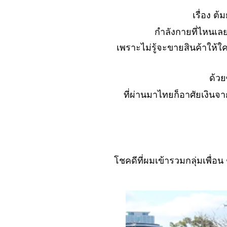
วงการกีฬา
เรื่อง ต
No. 1063 เริ่มจะเป็น
กำลังกายที่ไหนเลย
คนดี กับเขาได้บ้าง..
เพราะไม่รู้จะขายสินค้าให้
No. 1062 คนเกือบดี
เข้าสู่วงการ
สมาธิ..ได้..?
ด้ว
No. 1061 ชีวิต เด็ก
ที่ผ่านมาไทยก็อาศัยเงิน
บ้านนอก
No. 1060 มิจฉาชีพ
(ตะพาบ)
No. 1059 นึกละอาย...
(พี่อายเป็น ..เหรอ..?
555)
ชคดีที่ผมเข้ารวมกลุ่มเพื่อ
No. 1058 อ.ดอยสะเก็ด
ไปเมื่ออายุ 12 ปี
No. 1057 ชลบุรีน่าอยู่
ทำงานสนุก แต่.......?
No. 1056 เดจา วู