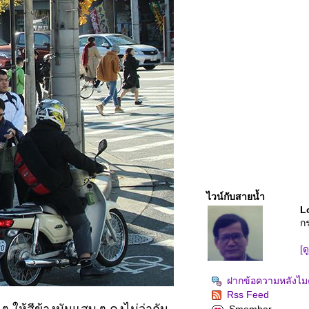
ไวน์กับสายน้ำ
L
ก
[ด
ฝากข้อความหลังไมค
Rss Feed