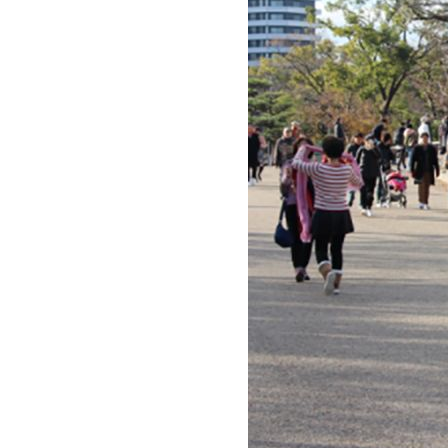
(ตะพาบ) ที่ผมพบ
No. 1055 ขนไม้แล้ว
เจอ ด่าน...ยุ่ง..?
No. 1054 บริษัทชอบ
ก่ แบบไหน ..?
No. 1053 ไม้จิ้มฟัน
(ตะพาบ)
No. 1052 ผลิตสินค้าที่
ชลบุรี ส่งไป ตปท.ต้อง
ทำอะไรบ้าง
No. 1051 เจอตัว
ปลอม.... ต้องรมยา
No. 1050 ลองพลัง จะ
ได้รู้ว่าไผ เป็นไผ
No. 1049 ประทับใจ
(ตะพาบ)
No. 1048 ทำงานที่่
หม่ เจอ..ดี..?