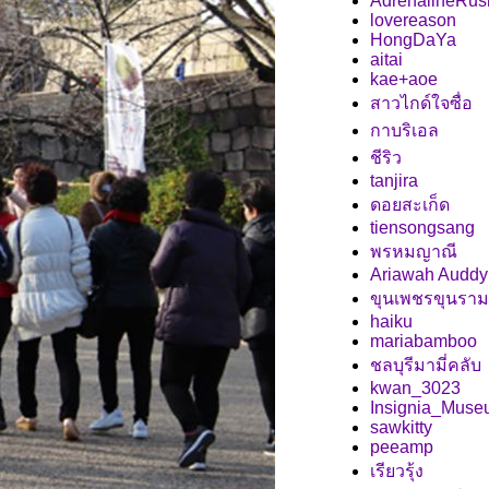
AdrenalineRus
lovereason
HongDaYa
aitai
kae+aoe
สาวไกด์ใจซื่อ
กาบริเอล
ชีริว
tanjira
ดอยสะเก็ด
tiensongsang
พรหมญาณี
Ariawah Auddy
ขุนเพชรขุนราม
haiku
mariabamboo
ชลบุรีมามี่คลับ
kwan_3023
Insignia_Mus
sawkitty
peeamp
เรียวรุ้ง