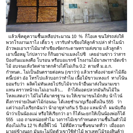
ล้วเช็คดูความชื้นเหลือประมาณ 10 % ก็โอเค ขนใส่รถส่งให้
พวกโรงงานเราไง
เดี๋ยว ๆ เรารับทำเขียงให้ลูกค้าเปล่า
ทำไมน้า
อ้าวพอเอาเราไม้มาทำเขียงขัดกระดาษทรายส่งขาย แล้วลูกค้า
เอาเนื้อหมู ไก่ปลาวาง ก็กินยาฆ่าแมลงไปซิ
เคยอ่านข่าว ว่าสาร
ป้องกันแมลงคือ โบรอน หรือบอแรกซ์ โรงงานไม้ยางพาราอัดเข้า
ไม้ อบจนแห้งวัดค่ายาตกค้างได้ไม่เกิน
0.2 ตามที่ ม.อ.ก.
กำหนด.. ไม่เป็นอันตรายต่อคน (เขาว่า)
ล้วเราต้องจ่ายค่าไม้ล๊อ
ตนี้เปล่า
อ๋อ โทรไปแล้วบอกว่าทำไม เนื้อไม้ขาวแหงแก๋ ทางโน้น
อมรับว่า ผลิตไม่ทันเลยไปรับไม้จากเจ้าอื่นมาส่งในนามเขา
ทน
คราวหน้าจะไม่เอาแล้ว... ถ้าได้มอดปลวกมันกินไม้ใน
หลแสดงว่า ไม้ไม่ได้มาตรฐาน จะให้เขามาขนไม้กลับ
น้าไวน์
ดึงการจ่ายเงินค่าไม้ก่อนนะ
ได้เลยชำนาญเรื่องดึงเงิน 555 ว่า
ต่ว่าเองไงเรียกฉันว่า น้าอายุห่างกัน 5 ปีเอง
หมน้าก็ ผมนับถือ
น้าว่าเป็นน้องแม่ หรือให้เรียกว่า อา ก็ได้นะยกให้เป็นน้องพ่อก็ได้
555
เออ ถามหน่อยทำไม วงการไม้เขากำหนดความชื้นในตัวไม้
ต้องไม่เกิน 12 %
คืองี้พี่ไวน์ ไม้ที่มีความชื้นขนาดที่ว่า เมื่อออก
มาอยู่ข้างนอก มันจะไม่บิดตัวเขาใช้ทำไม้ พาเลท(ไม้รองสินค้า)