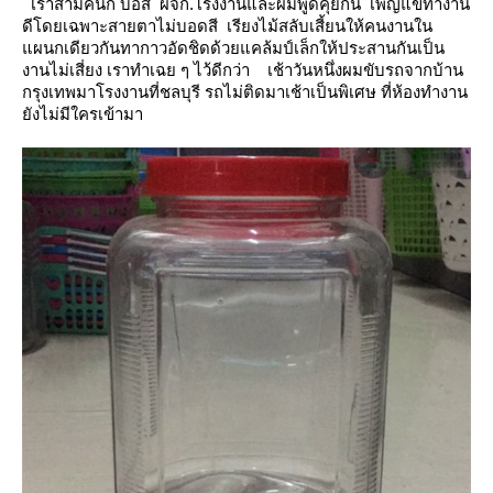
เราสามคนก็ บอส ผจก.โรงงานและผมพูดคุยกัน เพ็ญแขทำงาน
ดีโดยเฉพาะสายตาไม่บอดสี
เรียงไม้สลับเสี้ยนให้คนงานใน
ผนกเดียวกันทากาวอัดชิดด้วยแคล้มป์เล็กให้ประสานกันเป็น
งานไม่เสี่ยง เราทำเฉย ๆ ไว้ดีกว่า
เช้าวันหนึ่งผมขับรถจากบ้าน
กรุงเทพมาโรงงานที่ชลบุรี รถไม่ติดมาเช้าเป็นพิเศษ ที่ห้องทำงาน
ังไม่มีใครเข้ามา