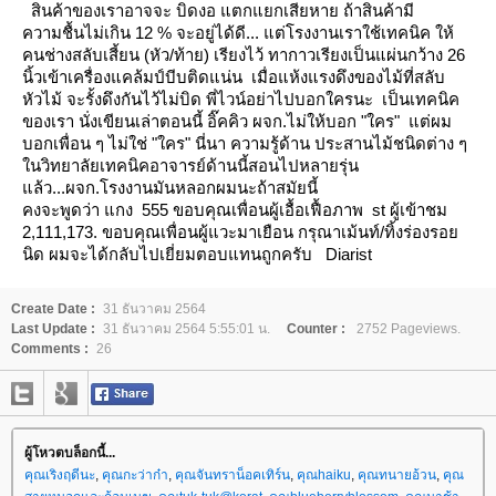
สินค้าของเราอาจจะ บิดงอ แตกแยกเสียหาย ถ้าสินค้ามี
ความชื้นไม่เกิน 12 % จะอยู่ได้ดี... แต่โรงงานเราใช้เทคนิค
ห้
คนช่างสลับเสี้ยน (หัว/ท้าย) เรียงไว้
ทากาวเรียงเป็นแผ่นกว้าง 26
นิ้วเข้าเครื่องแคล้มป์บีบติดแน่น เมื่อแห้งแรงดึงของไม้ที่สลับ
หัวไม้ จะรั้งดึงกันไว้ไม่บิด
พี่ไวน์อย่าไปบอกใครนะ เป็นเทคนิค
ของเรา
นั่งเขียนเล่าตอนนี้ อิ๊คคิว ผจก.ไม่ให้บอก "ใคร" แต่ผม
บอกเพื่อน ๆ ไม่ใช่ "ใคร" นี่นา
ความรู้ด้าน ประสานไม้ชนิดต่าง ๆ
นวิทยาลัยเทคนิคอาจารย์ด้านนี้สอนไปหลายรุ่น
ล้ว...ผจก.โรงงานมันหลอกผมนะถ้าสมัยนี้
คงจะพูดว่า แกง 555
ขอบคุณเพื่อนผู้เอื้อเฟื้อภาพ
st ผู้เข้าชม
2,111,173.
ขอบคุณเพื่อนผู้แวะมาเยือน กรุณาเม้นท์/ทิ้งร่องรอ
นิด ผมจะได้กลับไปเยี่ยมตอบแทนถูกครับ
Diarist
Create Date :
31 ธันวาคม 2564
Last Update :
31 ธันวาคม 2564 5:55:01 น.
Counter :
2752 Pageviews.
Comments :
26
ผู้โหวตบล็อกนี้...
คุณเริงฤดีนะ
,
คุณกะว่าก๋า
,
คุณจันทราน็อคเทิร์น
,
คุณhaiku
,
คุณทนายอ้วน
,
คุณ