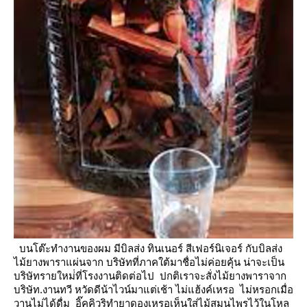
บนโต๊ะทำงานของผม มีบิลส่ง ทินเนอร์ สีเฟอร์นิเจอร์ กับบิลส่ง
ไม้ยางพาราแผ่นจาก บริษัทที่ภาคใต้มาชื่อไม่ค่อยคุ้น
น่าจะเป็น
บริษัทรายใหม่่ที่โรงงานติดต่อไป ปกติเราจะสั่งไม้ยางพาราจาก
บริษัท.งานทวี
หวัดดีน้าไวน์มาแต่เช้า ไม่แฮ้งค์เหรอ
ไม่หรอกเมื่อ
วานไม่ได้ดื่ม อิ๊คคิวริทำยาดองเหรอเห็นใส่ไม้สมุนไพรไว้ในโหล