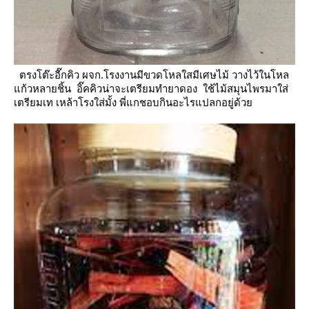
ตรงโต๊ะอี๊กคิว ผจก.โรงงานมีขวดโหลใสมีเศษไม้ วางไว้ในโหล
ก้วหลายชิ้น อิ๊คคิวน่าจะเตรียมทำยาดอง
ช้ไม้สมุนไพรมาใส่
เตรียมเท เหล้าโรงใส่มั้ง พี่แกชอบกินอะไรแปลกอยู่ด้ว