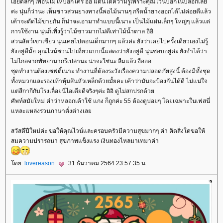
เอียดลึกๆ เพื่อนไม่ให้บอกใคร อิอิ แต่นี้ได้ความรู้เพราะคุณไวน์บอกในบล็อกเล
ค่ะ นุ่นก็ว่านะ เห็นชาวสวนยางทางนี้พอไม้นานๆ กรีดน้ำยางออกได้ไม่ค่อยดีแล้ว
เค้าจะตัดไม้ขายกัน ก็น่าจะเอามาทำแบบนี้เนาะ เป็นไม้แผ่นเล็กๆ ใหญ่ๆ แล้วแต่
การใช้งาน นุ่นก็เพิ่งรู้ว่าไม้ขาวมากไม่ดีเท่าไม้น้ำตาล อิอิ
สวนสัตว์เขาเขียว นุ่นเคยไปตอนเด็กมากๆ แล้วค่ะ ยังว่าเคยไปครั้งเดียวเองไม่รู้
ังอยู่ดีมั้ย คุณไวน์ชวนไปเที่ยวแบบนี้แสดงว่ายังอยู่ดี นุ่นชอบอยู่ค่ะ ยังจำได้ว่า
ไม่ไกลจากพัทยามากรึเปล่านะ น่าจะใช่นะ ลืมแล้ว งือออ
ชุดทำงานต้องเซฟตี้เนาะ ทำงานที่ต้องระวังเรื่องความปลอดภัยสูงนี้ ต้องมีทั้งชุด
ทั้งหมวกและรองเท้าหุ้มส้นหัวเหล็กด้วยมั้ยคะ เค้าว่ามันจะป้องกันได้ดี ไม่แน่ใจ
ต่สีกากีกับโรงเลื่อยนี่ไอเดียดีจริงๆค่ะ อิอิ ดูไม่สกปรกด้ว
ศัพท์สมัยใหม่ คำว่าหลอกเค้าใช้ แกง ก็ถูกค่ะ 55 ต้องดูบ่อยๆ โดยเฉพาะในเฟสนี่
หละแหล่งรวมภาษาตั่งต่างเล
สวัสดีปีใหม่ค่ะ ขอให้คุณไวน์และครอบครัวมีความสุขมากๆ ค่า คิดสิ่งใดขอให้
สมความปรารถนา สุขภาพแข็งแรง เงินทองไหลมาเทมาค่า
ดย:
lovereason
31 ธันวาคม 2564 23:57:35 น.