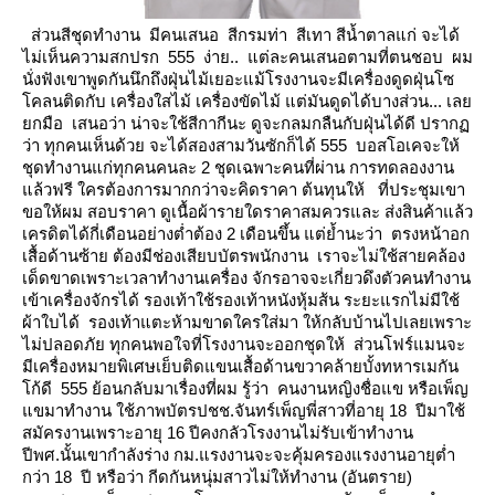
ส่วนสีชุดทำงาน มีคนเสนอ สีกรมท่า สีเทา สีน้ำตาลแก่ จะได้
ไม่เห็นความสกปรก 555 ง่าย.. แต่ละคนเสนอตามที่ตนชอบ
ผม
นั่งฟังเขาพูดกันนึกถึงฝุ่นไม้เยอะแม้โรงงานจะมีเครื่องดูดฝุ่นโซ
คลนติดกับ เครื่องใสไม้ เครื่องขัดไม้
ต่มันดูดได้บางส่วน... เล
กมือ เสนอว่า น่าจะใช้สีกากีนะ ดูจะกลมกลืนกับฝุ่นได้ดี
ปราก
ว่า ทุกคนเห็นด้วย จะได้สองสามวันซักก็ได้ 555 บอสโอเคจะให้
ชุดทำงานแก่ทุกคนคนละ 2 ชุดเฉพาะคนที่ผ่าน
การทดลองงาน
ล้วฟรี ใครต้องการมากกว่าจะคิดราคา ต้นทุนให้
ที่ประชุมเขา
ขอให้ผม สอบราคา ดูเนื้อผ้ารายใดราคาสมควรและ ส่งสินค้าแล้ว
เครดิตได้กี่เดือนอย่างต่ำต้อง 2 เดือนขึ้น
ต่ย้ำนะว่า ตรงหน้าอก
เสื้อด้านซ้าย ต้องมีช่องเสียบบัตรพนักงาน เราจะไม่ใช้สายคล้อง
เด็ดขาดเพราะเวลาทำงานเครื่อง
จักรอาจจะเกี่ยวดึงตัวคนทำงาน
เข้าเครื่องจักรได้
รองเท้าใช้รองเท้าหนังหุ้มส้น ระยะแรกไม่มีใช้
ผ้าใบได้ รองเท้าแตะห้ามขาดใครใส่มา ให้กลับบ้านไปเลยเพราะ
ไม่ปลอดภั
ทุกคนพอใจที่โรงงานจะออกชุดให้ ส่วนโฟร์แมนจะ
มีเครื่องหมายพิเศษเย็บติดแขนเสื้อด้านขวาคล้ายบั้งทหารเมกัน
ก้ดี 555
้อนกลับมาเรื่องที่ผม รู้ว่า คนงานหญิงชื่อแข หรือเพ็ญ
ขมาทำงาน ใช้ภาพบัตรปชช.จันทร์เพ็ญพี่สาวที่อายุ 18 ปีมาใช้
สมัครงานเพราะอายุ 16 ปีคงกลัวโรงงานไม่รับเข้าทำงาน
ปีพศ.นั้นเขากำลังร่าง กม.แรงงานจะจะคุ้มครองแรงงานอายุต่ำ
กว่า 18 ปี หรือว่า กีดกันหนุ่มสาวไม่ให้ทำงาน (อันตราย)