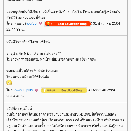
ต่ละธุรกิจมันก็มีเรื่องราวที่เป็นเทคนิคบ้างอะไรบ้างที่คนวงนอกไม่รู้เหมือนกัน
มันมีวิธีทดสอบแบบนี้นี่เอง
ดย: คุณต่อ (
toor36
) 31 ธันวาคม 2564
22:44:33 น.
สวัสดีวันส่งท้ายปีเก่าค่ะพี่ไวน์
อายุห่างกัน 5 ปีมาเรียกน้าได้นะคะ ^^
ไม้ยางพาราสีอ่อนสวย ทำเป็นเขียงหรือจานชามน่าใช้มากค่ะ
ขอบคุณพี่ไวน์สำหรับกำลังใจนะคะ
หวตหมวดพิเศษให้พี่ไวน์ค่ะ
ดย:
Sweet_pills
31 ธันวาคม 2564
23:34:46 น.
สวัสดีค่า คุณไวน์
วันนี้มาอ่านจนได้หลังจากวุ่นวายกับงานส่งท้่ายปีเพิ่งเคลียร์เสร็จวันนี้เลยค่ะ
เรื่องโรงงานยาง นุ่นเพิ่งรู้เลยเรื่องยาอัดปลวก ปกติท่ีร้านแม่จะมีช่างที่ทำสวนยาง
อยู่ แต่เค้าเป็นแบบขายน้ำยาง ไม่ได้รีดแผ่นขาย มีตัวกลางรับซื้อ เลยเพิ่งรู้รายละ