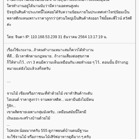
ครทำงานอยู่ได้นานนับว่ามีความอดทนสูงค่ะ
ปัจจุบันสินค้าประเภทนี้ไม่ค่อยได้รับความนิยมภายในประเทศเท่าไหร่(นิยมเป็น
พลาสติกแทนเพราะราคาถูกกว่า)ส่วนใหญ่เป็นสินค้าส่งออก ใช่มั้ยคะพี่ไวน์ สวัสดี
ค่ะ
ดย: จินดา IP: 110.168.53.239 31 ธันวาคม 2564 13:17:19 น.
เรื่องใช้แรงงาน...ถ้าคนทำงานเหมาะสมก็ควรได้ทำงาน
ที่ดี... มีเวลาพักตามกฏหมาย.. ถ้างานเสี่ยงต่อสุขภาพ
ก็ให้ห่างไว้.. เรา 3 คนมีความเห็นเหมือนกัน เลยทำเฉย ๆ ไว้.. ตอนนั้น มีร่างก
หมายแต่ยังไม่แล้วเสร็จครับ
....
จานไม้ เขียงหรือภาชนะที่ทำด้วยไม้ เขาทำสินค้าระดับ
ไฮเอนด์ ราคาสูงกว่า จานพลาสติค... เมลามีนยังไม่มีคน
รู้จัก...
เขาผลิตขายเฉพาะกลุ่มมังครับ.. เหมือนสมัยนี้ใครมี
เงินเยอะจะสร้างบ้านด้วยไม้
...
ไปตปท.น้อยมากครับ 555 ดูภาพยนต์บ้านคนมีฐานะ
จะใช้จานไม้ หรือภาชนะไม้เสิร์ฟอาหารดูดีมาก ๆ ครับ