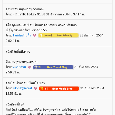
อ่านเพลิน สนุกมากทุกตอนค่ะ
ดย: มณีนุช IP: 184.22.91.38 31 ธันวาคม 2564 8:37:17 น.
ดีใจ คุณมณีนุช เพื่อนเรียนมาด้วยกันมา ทักทายกี่ปีแล้ว
นี่ จุ๊ ๆ อย่าบอกใครนะว่ากี่ปี 555
ดย:
ไวน์กับสายน้ำ
31 ธันวาคม 2564
9:02:44 น.
สวัสดีวันสิ้นปีคราบ
มีความสุขมากๆนะคราบ
ดย:
ทนายอ้วน
31 ธันวาคม 2564
9:59:33 น.
อ้ายไวน์ใช้กำสมัยใหม่โตยเจ้า
ดย:
tuk-tuk@korat
31 ธันวาคม 2564
12:53:51 น.
สวัสดีค่ะพี่ไวน์
คิดไว้แล้วเหมือนกันว่าพี่ต้องรับหนูแขทำงานต่อไปเพราะว่าสงสารเด็ก
งานที่โรงงานเฟอร์นิเจอร์นี่ ทำลายสุขภาพทั้งกลิ่นกาวและผงฝุ่นไม้