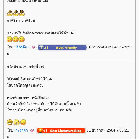
เรื่องแกงกันนี่ ช่างคิดกันนัก
ลาทีปีเก่าค่ะพี่ไวน์
วะมาใช้สิทธิกดvoteหมวดพิเศษให้ด้วยค่ะ
ดย:
เริงฤดีนะ
31 ธันวาคม 2564 6:57:29
น.
สวัสดียามเช้าครับพี่ไวน์
วิธีเทสต์เรื่องมอดใช้วิธีนี้นี่เอง
ส่ขวดโหลดูเลยนะครับ
หนุ่ยที่ผมเคยทำหนังสือด้ว
บ้านเค้าก็ทำโรงงานไม้ยาง ไม้ลังแบบนี้เลยครับ
รงงานใหญ่มากอยู่ที่พนัสนิคมเช่นกันครับ
ดย:
กะว่าก๋า
31 ธันวาคม 2564 7:53:21
น.