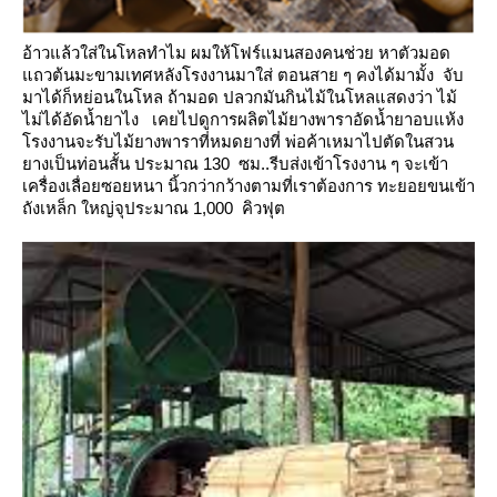
อ้าวแล้วใส่ในโหลทำไม
ผมให้โฟร์แมนสองคนช่วย หาตัวมอด
ถวต้นมะขามเทศหลังโรงงานมาใส่ ตอนสาย ๆ คงได้มามั้ง จับ
มาได้ก็หย่อนในโหล
ถ้ามอด ปลวกมันกินไม้ในโหลแสดงว่า ไม้
ไม่ได้อัดน้ำยาไง
เคยไปดูการผลิตไม้ยางพาราอัดน้ำยาอบแห้ง
รงงานจะรับไม้ยางพาราที่หมดยางที่ พ่อค้าเหมาไปตัดในสวน
างเป็นท่อนสั้น
ประมาณ 130 ซม..รีบส่งเข้าโรงงาน ๆ จะเข้า
เครื่องเลื่อยซอยหนา นิ้วกว่ากว้างตามที่เราต้องการ ทะยอยขนเข้า
ถังเหล็ก
หญ่จุประมาณ 1,000 คิวฟุต