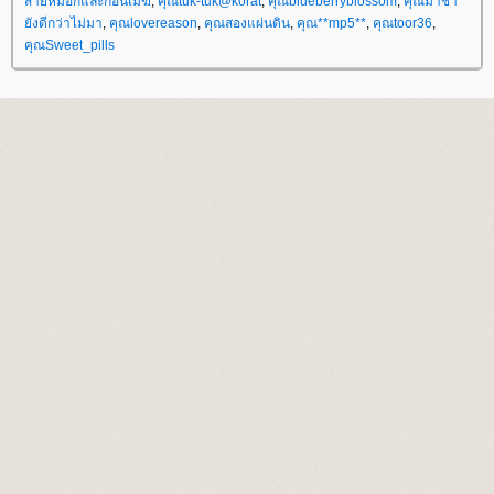
สายหมอกและก้อนเมฆ
,
คุณtuk-tuk@korat
,
คุณblueberryblossom
,
คุณมาช้า
ังดีกว่าไม่มา
,
คุณlovereason
,
คุณสองแผ่นดิน
,
คุณ**mp5**
,
คุณtoor36
,
คุณSweet_pills