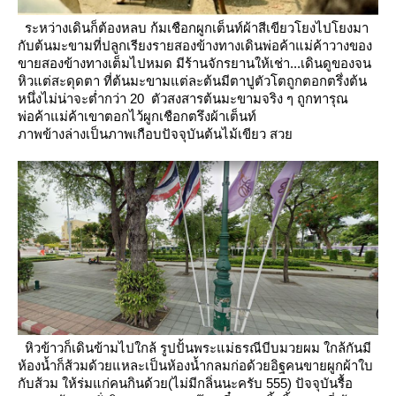
ระหว่างเดินก็ต้องหลบ ก้มเชือกผูกเต็นท์ผ้าสีเขียวโยงไปโยงมา
กับต้นมะขามที่ปลูกเรียงรายสองข้างทางเดินพ่อค้าแม่ค้าวางของ
ขายสองข้างทางเต็มไปหมด มีร้านจักรยานให้เช่า...เดินดูของจน
หิวแต่สะดุดตา ที่ต้นมะขามแต่ละต้นมีตาปูตัวโตถูกตอกตรึ่งต้น
หนึ่งไม่น่าจะต่ำกว่า 20 ตัวสงสารต้นมะขามจริง ๆ ถูกทารุณ
พ่อค้าแม่ค้าเขาตอกไว้ผูกเชือกตรึงผ้าเต็นท์
ภาพข้างล่างเป็นภาพเกือบปัจจุบันต้นไม้เขียว สว
หิวข้าวก็เดินข้ามไปใกล้ รูปปั้นพระแม่ธรณีบีบมวยผม ใกล้กันมี
ห้องน้ำก็ส้วมด้วยแหละเป็นห้องน้ำกลมก่อด้วยอิฐคนขายผูกผ้าใบ
กับส้วม
ห้ร่มแก่คนกินด้วย(ไม่มีกลิ่นนะครับ 555) ปัจจุบันรื้อ