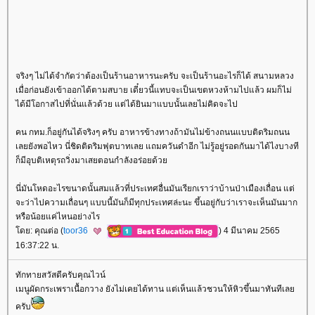
จริงๆ ไม่ได้จำกัดว่าต้องเป็นร้านอาหารนะครับ จะเป็นร้านอะไรก็ได้ สนามหลวง
เมื่อก่อนยังเข้าออกได้ตามสบาย เดี๋ยวนี้แทบจะเป็นเขตหวงห้ามไปแล้ว ผมก็ไม่
ได้มีโอกาสไปที่นั่นแล้วด้วย แต่ได้ยินมาแบบนั้นเลยไม่คิดจะไป
คน กทม.ก็อยู่กันได้จริงๆ ครับ อาหารข้างทางถ้ามันไม่ข้างถนนแบบติดริมถนน
เลยยังพอไหว นี่ชิดติดริมฟุตบาทเลย แถมควันดำอีก ไม่รู้อยู่รอดกันมาได้ไงบางที
ก็มีอุบติเหตุรถวิ่งมาเสยตอนกำลังอร่อยด้ว
นี่มันโหดอะไรขนาดนั้นสมแล้วที่ประเทศอื่นมันเรียกเราว่าบ้านป่าเมืองเถื่อน แต่
จะว่าไปความเถื่อนๆ แบบนี้มันก็มีทุกประเทศล่ะนะ ขึ้นอยู่กับว่าเราจะเห็นมันมาก
หรือน้อยแค่ไหนอย่างไร
ดย: คุณต่อ (
toor36
) 4 มีนาคม 2565
16:37:22 น.
ทักทายสวัสดีครับคุณไวน์
เมนูผัดกระเพราเนื้อกวาง ยังไม่เคยได้ทาน แต่เห็นแล้วชวนให้หิวขึ้นมาทันทีเล
ครับ