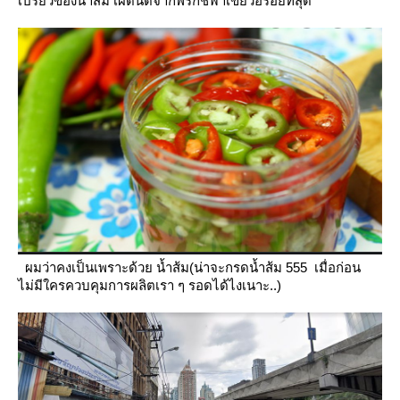
เปรี้ยวของน้ำส้ม เผ็ดนิดจากพริกชี้ฟ้าเขียวอร่อยที่สุด
ผมว่าคงเป็นเพราะด้วย น้ำส้ม(น่าจะกรดน้ำส้ม 555 เมื่อก่อน
ไม่มีใครควบคุมการผลิตเรา ๆ รอดได้ไงเนาะ..)