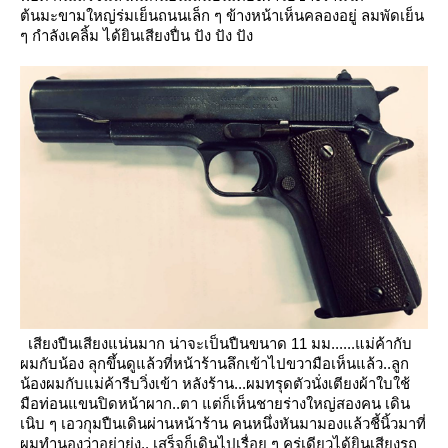
ต้นมะขามใหญ่ร่มเย็นถนนเล็ก ๆ ข้างหน้าเห็นคลองอยู่
ลมพัดเย็น
ๆ กำลังเคลิ้ม ได้ยินเสียงปื่น ปัง ปัง ปัง
เสียงปืนเสียงแน่นมาก น่าจะเป็นปืนขนาด 11 มม......แม่ค้ากับ
ผมกับน้อง ลุกขึ้นดูแล้วที่หน้าร้านลึกเข้าไปขวามือเห็นแล้ว..ลูก
น้องผมกับแม่ค้ารีบวิ่งเข้า
หลังร้าน...ผมทรุดตัวนั่งเตียงผ้าใบใช้
มือท่อนแขนปิดหน้าผาก..ตา แต่ก็เห็นชายร่างใหญ่สองคน เดิน
เนิบ ๆ เอวกุมปืนเดินผ่านหน้าร้าน
คนหนึ่งหันมามองแล้วชี้นิ้วมาที่
ผมทำนองว่าอย่ายุ่ง.. เสร็จก็เดินไปเรื่อย ๆ ครู่เดียวได้ยินเสียงรถ