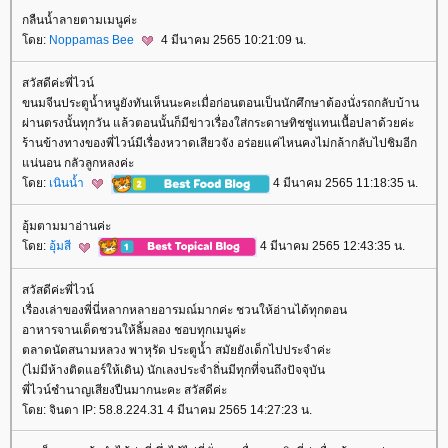
กลืนน้ำลายตามเมนูค่ะ
ดย:
Noppamas Bee
4 มีนาคม 2565 10:21:09 น.
สวัสดีค่ะพี่ไวน์
ขนมจีนประตูน้ำหนูยังทันเห็นนะคะเมื่อก่อนตอนเป็นนักศึกษาต้องนั่งรถกลับบ้าน
ผ่านตรงนั้นทุกวัน แล้วตอนนั้นก็มีข่าวเรื่องใส่กระดาษทิชชู่แทนเนื้อปลาด้วยค่ะ
ร้านข้างทางของพี่ไวน์มีเรื่องหวาดเสียวจัง อร่อยแค่ไหนคงไม่กล้ากลับไปชิมอีก
น่นอน กลัวลูกหลงค่ะ
ดย:
เนินน้ำ
4 มีนาคม 2565 11:18:35 น.
อุ้มตามมาอ่านค่ะ
ดย:
อุ้มสี
4 มีนาคม 2565 12:43:35 น.
สวัสดีค่ะพี่ไวน์
เรื่องเล่าของพี่นี่หลากหลายอารมณ์มากค่ะ ชวนให้อ่านได้ทุกตอน
อาหารจานเด็ดชวนให้ลิ้มลอง ชอบทุกเมนูค่ะ
ตลาดนัดสนามหลวง พาหุรัด ประตูน้ำ สมัยยังเด็กไปประจำค่ะ
(ไม่มีห้างติดแอร์ให้เดิน) นักเลงประจำถิ่นมีทุกที่จนถึงปัจจุบัน
พี่ไวน์ชำนาญเสียงปืนมากนะคะ สวัสดีค่ะ
ดย: จินดา IP: 58.8.224.31 4 มีนาคม 2565 14:27:23 น.