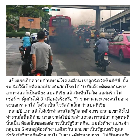
ข็งแรงเกิดความต้านทานโรคเหมือน เราถูกฉีดวัคซินบีซีจี มั้ง
รพ.ฉีดให้เด็กที่คลอดป้องกันวัณโรคได้ 10 ปีแม้จะติดต่อกันทาง
อากาศแต่ก็เป็นเพียง แบคทีเรี
ล้ววัคซีนโควิด แอสตร้า ไฟ
เซอร์ ฯ คุ้มกันได้ 3 เดือน(จริงหรือ ?) ราคาน่าจะแพงจนไม่อาจ
จะบอกราคาได้ โควิดเป็น ไวรัสตัวเล็กกว่าแบคทีเรี
หลายปี...มาแล้วได้เข้าทำงานในรัฐวิสาหกิจเพราะนายเขาดึงไป
ทำงานก็เห็นดีด้วย นายเขาส่งไปประจำแถวสะพานปลา
กรุงเทพที่
นั่นเป็น ห้องเย็นขององค์การเป็นรัฐวิสาหกิจ...ผมนั่งทำงานประจำ
กลุ่มผม 5 คนอยู่ห้องทำงานเดียวกัน
นายเขาเป็นรัฐมนตรี ดูแล
กำกับรัฐวิสาหกิจด้วย ผมไปในฐานะผู้ชำนาญการ.. ไม่รู้พิเศษหรือ