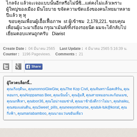
ไกลจัง แล้วจะเจอแบบนั้นอีกหรือไม่นี่ซิ...แต่คงไม่แล้วเพราะ
ผู้ใหญ่ของเมือง
มีนโยบาย ขจัดความขัดแย้งของคนไทยมาหลา
ปีแล้ว หุ หุ
ขอบคุณเพื่อนผู้เอื้อเฟื้อภาพ
st ผู้เข้าชม 2,178,221.
ขอบคุณ
เพื่อนผู้แวะมาเยือน กรุณาเม้นท์/ทิ้งร่องรอยนิด ผมจะได้กลับไป
เยี่ยมตอบแทนถูกครับ
Diarist
Create Date :
04 มีนาคม 2565
Last Update :
4 มีนาคม 2565 5:16:39 น.
Counter :
1196 Pageviews.
Comments :
21
ผู้โหวตบล็อกนี้...
คุณเริงฤดีนะ
,
คุณnonnoiGiwGiw
,
คุณThe Kop Civil
,
คุณจันทราน็อคเทิร์น
,
คุณ
หอมกร
,
คุณNoppamas Bee
,
คุณเนินน้ำ
,
คุณอุ้มสี
,
คุณสายหมอกและก้อนเมฆ
,
คุณนกสีเทา
,
คุณtoor36
,
คุณโอน่าจอมซ่าส์
,
คุณมาช้ายังดีกว่าไม่มา
,
คุณhaiku
,
คุณสองแผ่นดิน
,
คุณSweet_pills
,
คุณnewyorknurse
,
คุณtuk-tuk@korat
,
คุณ
กิ่งฟ้า
,
คุณmariabamboo
,
คุณนายแว่นขยันเที่ยว