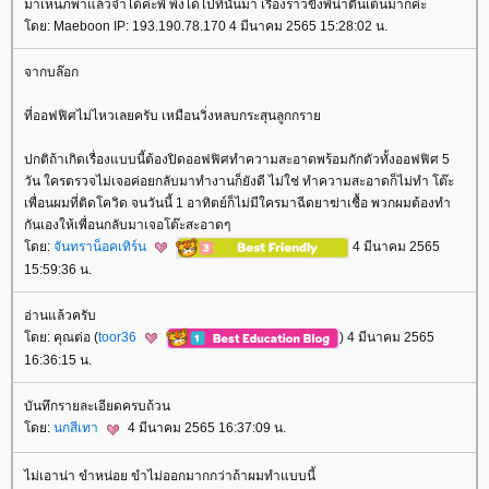
มาเห็นภพาแล้วจำได้ค่ะพี่ พึ่งได้ไปที่นั่นมา เรื่องราวขิงพี่น่าตื่นเต้นมากค่ะ
ดย: Maeboon IP: 193.190.78.170 4 มีนาคม 2565 15:28:02 น.
จากบล๊อก
ที่ออฟฟิศไม่ไหวเลยครับ เหมือนวิ่งหลบกระสุนลูกกรา
ปกติถ้าเกิดเรื่องแบบนี้ต้องปิดออฟฟิศทำความสะอาดพร้อมกักตัวทั้งออฟฟิศ 5
วัน ใครตรวจไม่เจอค่อยกลับมาทำงานก็ยังดี ไม่ใช่ ทำความสะอาดก็ไม่ทำ โต๊ะ
เพื่อนผมที่ติดโควิด จนวันนี้ 1 อาทิตย์ก็ไม่มีใครมาฉีดยาฆ่าเชื้อ พวกผมต้องทำ
กันเองให้เพื่อนกลับมาเจอโต๊ะสะอาดๆ
ดย:
จันทราน็อคเทิร์น
4 มีนาคม 2565
15:59:36 น.
อ่านแล้วครับ
ดย: คุณต่อ (
toor36
) 4 มีนาคม 2565
16:36:15 น.
บันทึกรายละเอียดครบถ้วน
ดย:
นกสีเทา
4 มีนาคม 2565 16:37:09 น.
ไม่เอาน่า ขำหน่อย ขำไม่ออกมากกว่าถ้าผมทำแบบนี้