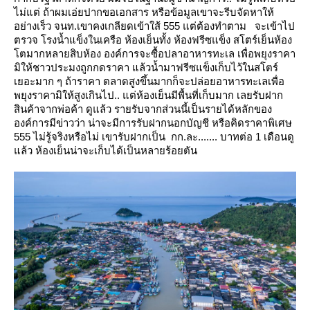
ไม่แต่ ถ้าผมเอ่ยปากขอเอกสาร
หรือข้อมูลเขาจะรีบจัดหาให้
อย่างเร็ว จนท.เขาคงเกลียดเข้าใส้ 555 แต่ต้องทำตาม
จะเข้าไป
ตรวจ โรงน้ำแข็งในเครือ ห้องเย็นทั้ง ห้องฟรีซแข็ง สโตร์เย็นห้อง
ตมากหลายสิบห้อง
องค์การจะซื้อปลาอาหารทะเล เพื่อพยุงราคา
มิให้ชาวประมงถูกกดราคา แล้วน้ำมาฟรีซแข็งเก็บไว้ในสโตร์
เยอะมาก ๆ ถ้าราคา
ตลาดสูงขึ้นมากก็จะปล่อยอาหารทะเลเพื่อ
พยุงราคามิให้สูงเกินไป.. แต่ห้องเย็นมีพื้นที่เก็บมาก เลยรับฝาก
สินค้าจากพ่อค้า
ดูแล้ว รายรับจากส่วนนี้เป็นรายได้หลักของ
องค์การมีข่าวว่า น่าจะมีการรับฝากนอกบัญชี หรือคิดราคาพิเศษ
555 ไม่รู้จริงหรือไม่
เขารับฝากเป็น กก.ละ....... บาทต่อ 1 เดือนดู
ล้ว ห้องเย็นน่าจะเก็บได้เป็นหลายร้อยตัน