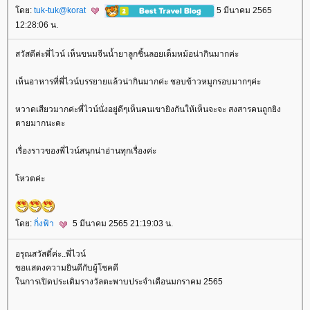
ดย:
tuk-tuk@korat
5 มีนาคม 2565
12:28:06 น.
สวัสดีค่ะพี่ไวน์ เห็นขนมจีนน้ำยาลูกชิ้นลอยเต็มหม้อน่ากินมากค่ะ
เห็นอาหารที่พี่ไวน์บรรยายแล้วน่ากินมากค่ะ ชอบข้าวหมูกรอบมากๆค่ะ
หวาดเสียวมากค่ะพี่ไวน์นั่งอยู่ดีๆเห็นคนเขายิงกันให้เห็นจะจะ สงสารคนถูกยิง
ตายมากนะคะ
เรื่องราวของพี่ไวน์สนุกน่าอ่านทุกเรื่องค่ะ
หวตค่ะ
ดย:
กิ่งฟ้า
5 มีนาคม 2565 21:19:03 น.
อรุณสวัสดิ์ค่ะ..พี่ไวน์
ขอแสดงความยินดีกับผู้โชคดี
นการเปิดประเดิมรางวัลตะพาบประจำเดือนมกราคม 2565