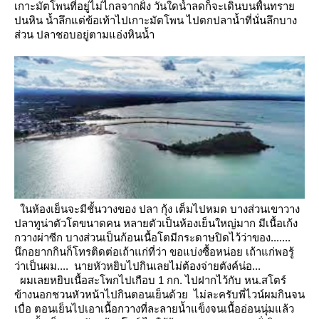
เกาะมัตโพนที่อยู่ไม่ไกลจากฝั่ง วันใดน้ำลดก็จะเดินบนพื้นทรา
ปนหิน
น้ำลึกแต่ข้อเท้าไปเกาะมัตโพน ไปตกปลาน้ำที่นั่นลึกบาง
ส่วน ปลาชอบอยู่ตามแอ่งหินน้ำ
นห้องเย็นจะมีชั้นวางของ ปลา กุ้ง เต็มไปหมด บางส่วนเขาวาง
ปลาทูน่าตัวโตขนาดคน หลายตัวเป็นห้องเย็นใหญ่มาก
มีเนื้อเก้ง
กวางผ่าซีก บางส่วนเป็นก้อนเนื้อโตมีกระดาษปิดไว้ว่าของ.......
นึกอยากกินก็โทรติดต่อเถ้าแก่ที่ว่า ขอแบ่งซื้อหน่อ
เถ้าแก่พอรู้
ว่าเป็นผม.... นายหัวหยิบไปกินเลยไม่ต้องจ่ายตังค์น่อ...
ผมเลยหยิบเนื้อสะโพกไปเกือบ 1 กก. ไปฝากไว้กับ หน.สโตร์
ข้างนอกชวนหัวหน้าไปกินตอนเย็นด้วย ไม่ละครับพี่ไวน์ผมกินจน
เบื่อ
ตอนเย็นไปเอาเนื้อกวางที่ละลายน้ำแข็งจนเนื้ออ่อนนุ่มแล้ว