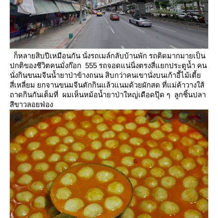
ก็หลายสิบปีเหมือนกัน นั่งรถเมล์กลับบ้านพัก รถติดมากมายเป็น
ปกติของชีวิตคนมั่งก๊อก 555 รถจอดแน่นิ่งตรงสี่แยกประตูน้ำ
คน
นั่งกินขนมจีนน้ำยาป่าข้างถนน สิบกว่าคนเขานั่งบนเก้าอี้ไม้เตี้
สี่เหลี่ยม ยกจานขนมจีนตักกินแล้วแนมด้วยผักสด
ที่แม่ค้าวางใส้
ถาดกินกันเต็มที่ ผมเห็นหม้อน้ำยาป่าใหญ่เดือดปุ๊ด ๆ ลูกชิ้นปลา
สีขาวลอยฟ่อง