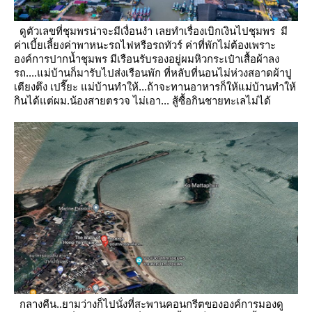
ดูตัวเลขที่ชุมพรน่าจะมีเงื่อนงำ เลยทำเรื่องเบิกเงินไปชุมพร มี
ค่าเบี้ยเลี้ยงค่าพาหนะรถไฟหรือรถทัวร์ ค่าที่พักไม่ต้องเพราะ
องค์การปากน้ำชุมพร มีเรือนรับรองอยู่ผมหิวกระเป๋าเสื้อผ้าลง
รถ....แม่บ้านก็มารับไปส่งเรือนพัก ที่หลับที่นอนไม่ห่วงสอาดผ้าปู
เตียงตึง
เปรี๊ยะ แม่บ้านทำให้...ถ้าจะทานอาหารก็ให้แม่บ้านทำให้
กินได้แต่ผม.น้องสายตรวจ ไม่เอา... สู้ซื้อกินชายทะเลไม่ได้
กลางคืน..ยามว่างก็ไปนั่งที่สะพานคอนกรีตขององค์การมองดู