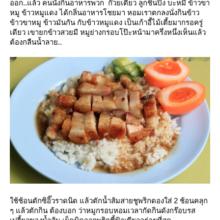
ออก..แล้ว คนนั่งกินอาหารพวก ก๊วยเตี๋ยว ลูกชิ้นปิ้ง บะหมี่ ข้าวขา
หมู ข้าวหมูแดง
ได้กลิ่นอาหารโชยมา หอมเราตกลงนั่งกินข้าว
ข้าวขาหมู ข้าวมันกัน กับข้าวหมูแดง เป็นเก้าอี้ไม้เตี้ยมากรอครู่
เดียว เขายกข้าวสวยมี
หมูย่างกรอบโป๊ะหน้ามาครึ่งหนึ่งเห็นแล้ว
ต้องกลืนน้ำลาย..
ช้ช้อนตักซิอิ๊วราดนิด แล้วตักน้ำส้มสายชูพริกดองใส่ 2 ช้อนคลุก
ๆ แล้วตักกิน ต้องบอก
ว่าหมูกรอบหอมเวลากัดกินดังกร๊อบรส