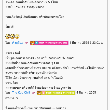
ว่าแล้ว..ร้อนนี้กลับไประลึกความหลังดีไหม..
ข้ามไปเกาะเต่า..จากชุมพรด้ว
ก่อนเกิดวิกฤติเงินเฟ้อหนัก..หรือเกิดสงครามโลก..
อั้ยย่ะ!!
ดย:
เริงฤดีนะ
4 มีนาคม 2565 6:23:01 น.
สวัสดีครับพี่
เห็นรูปแรกบรรยากาศดีมาก น่าปั่นจักรยานกับวิ่งเลยครับ
ขนมจีนน้ำยากินแกล้มกับผักน่าอร่อย ๆ ครับ
ผมเคยไปปั่นจักรยานที่ชุมพร 100 กม.หลังสวน ปั่นไปเกาะพิทักษ์ แต่ไม่ถึงปากน้ำ
ชุมพร อยากกลับไปเที่ยวชุมพรอีกครั้งครับ
อ้โห เฉียดฉิวมาก ๆ เลยครับพี่ อย่างกับในหนัง
จากบล็อก
ถวกรมชลฯ ศรีย่านก็มีร้านอร่อยหลายร้านอยู่นะครับ
ดย:
The Kop Civil
4 มีนาคม 2565
8:58:39 น.
ทั้งหมดทั้งมวลนั้น น้องอยากกินขนมจีนมากค่าาา