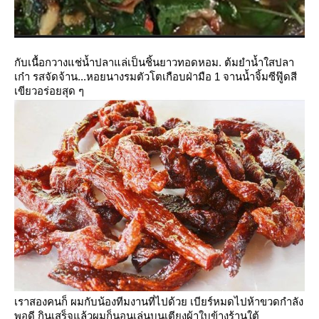
กับเนื้อกวางแช่น้ำปลาแล่เป็นชิ้นยาวทอดหอม.
ต้มยำน้ำใสปลา
เก๋า รสจัดจ้าน...หอยนางรมตัวโตเกือบฝ่ามือ 1 จานน้ำจิ้มซีฟู๊ดสี
เขียวอร่อยสุด ๆ
เราสองคนก็ ผมกับน้องทีมงานที่ไปด้วย เบียร์หมดไปห้าขวดกำลัง
พอดี
กินเสร็จแล้วผมก็นอนเล่นบนเตียงผ้าใบข้างร้านใต้