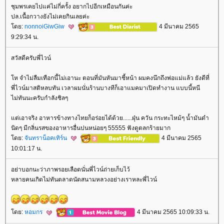
ชุมพรเคยไปแค่ไม่กี่ครั้ง อยากไปอีกเหมือนกันค่ะ
ปล.เนื้อกวางยังไม่เคยกินเลยค่ะ
ดย:
nonnoiGiwGiw
4 มีนาคม 2565
9:29:34 น.
สวัสดีครับพี่ไวน์
ห จำไม่ลืมเทือกนี้ไม่เอานะ ตอนที่มันหันมาชี้หน้า ผมคงนึกถึงพ่อแม่แล้ว ยังดีที่
พี่ไวน์มาสติหลบทัน เวลาผมนั่นร้านบางทีก็เอาแมคมาเปิดทำงาน แบบนี้หนี
ไม่ทันนะครับกำลังชิลๆ
ต่เอาจริง อาหารข้างทางไทยก็อร่อยได้ด้วย......ฝุ่น ควัน กระทะไหม้ๆ น้ำมันดำ
นิดๆ มีกลิ่นรสของอาหารอื่นปนหน่อยๆ 55555 ฟังดูตลกร้ายมาก
ดย:
จันทราน็อคเทิร์น
4 มีนาคม 2565
10:01:17 น.
อย่าบอกนะว่าภาพรอยเลือดนั่นพี่ไวน์ถ่ายเก็บไว้
หลายคนเกิดไม่ทันตลาดนัดสนามหลวงอย่างเราหละพี่ไวน์
ดย:
หอมกร
4 มีนาคม 2565 10:09:33 น.