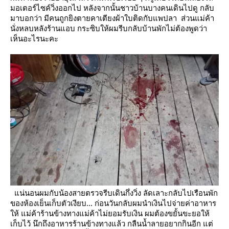
มอเตอร์ไซค์วิ่งออกไป
หลังจากนั้นชาวบ้านบางคนเดินไปดู กลับ
มาบอกว่า มีคนถูกยิงตายคาเตียงผ้าใบติดกับแพปลา ส่วนแม่ค้า
นั่งหลบหลังร้านแอบ
กระซิบให้ผมรีบกลับบ้านพักไม่ต้องพูดว่า
เห็นอะไรนะคะ
น่นอนผมกับน้องสายตรวจรีบเดินกึ่งวิ่ง ลัดเลาะกลับไปเรือนพัก
ของห้องเย็นเก็บตัวเงียบ...
ก่อนวันกลับผมนำเงินไปจ่ายค่าอาหาร
ห้ แม่ค้าร้านข้างทางแม่ค้าไม่ยอมรับเงิน ผมต้องขยั้นขะยอให้
เก็บไว้
นึกถึงอาหารร้านข้างทางแล้ว กลืนน้ำลายอยากกินอีก แต่