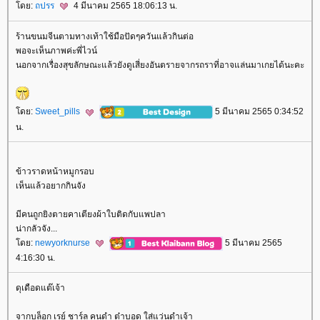
ดย:
ถปรร
4 มีนาคม 2565 18:06:13 น.
ร้านขนมจีนตามทางเท้าใช้มือปัดๆควันแล้วกินต่อ
พอจะเห็นภาพค่ะพี่ไวน์
นอกจากเรื่องสุขลักษณะแล้วยังดูเสี่ยงอันตรายจากรถราที่อาจแล่นมาเกยได้นะคะ
ดย:
Sweet_pills
5 มีนาคม 2565 0:34:52
น.
ข้าวราดหน้าหมูกรอบ
เห็นแล้วอยากกินจัง
มีคนถูกยิงตายคาเตียงผ้าใบติดกับแพปลา
น่ากลัวจัง...
ดย:
newyorknurse
5 มีนาคม 2565
4:16:30 น.
ดุเดือดแต๊เจ้า
จากบล็อก เรย์ ชาร์ล คนดำ ต๋าบอด ใส่แว่นดำเจ้า