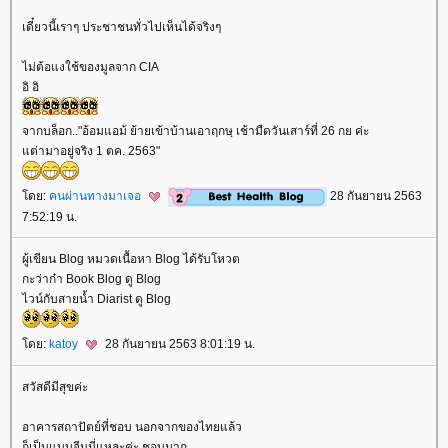
เดี๋ยวนี้เราๆ ประชาชนทั่วไปเห็นได้จริงๆ
ไม่ต้อแงใช้ของมูลจาก CIA
อิ อิ
จากบล็อก.."อ้อมแอม้ ย้ายเข้าบ้านเอาฤกษฺ เช้ามืดวันเสาร์ที่ 26 กย ค่ะ
ต่ามาอยู่จริง 1 ตค. 2563"
ดย:
คนผ่านทางมาเจอ
28 กันยายน 2563
7:52:19 น.
ผู้เขียน Blog หมวดเนื้อหา Blog ได้รับโหวต
กะว่าก๋า Book Blog ดู Blog
ไวน์กับสายน้ำ Diarist ดู Blog
ดย:
katoy
28 กันยายน 2563 8:01:19 น.
สวัสดีมีสุขค่ะ
อาคารสถาปัตย์ที่ชอบ นอกจากของไทยแล้ว
ก็เป็นแบบจีนนี่แหละค่ะ ชอบมาก