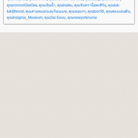
คุณnonnoiGiwGiw
,
คุณเนินน้ำ
,
คุณhaiku
,
คุณจันทราน็อคเทิร์น
,
คุณtuk-
tuk@korat
,
คุณสายหมอกและก้อนเมฆ
,
คุณหอมกร
,
คุณtoor36
,
คุณสองแผ่นดิน
,
คุณInsignia_Museum
,
คุณSai Eeuu
,
คุณnewyorknurse