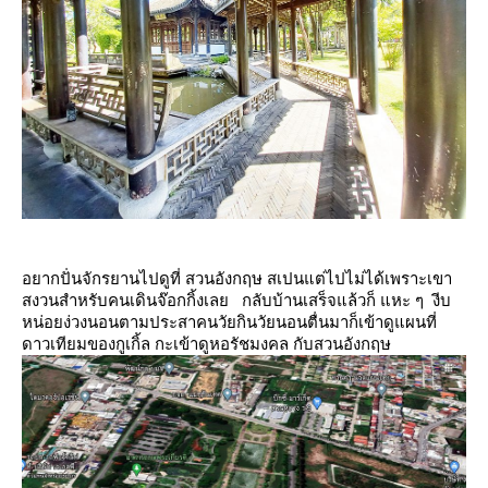
อยากปั่นจักรยานไปดูที่ สวนอังกฤษ สเปนแต่ไปไม่ได้เพราะเขา
สงวนสำหรับคนเดินจ๊อกกิ้งเล
กลับบ้านเสร็จแล้วก็ แหะ ๆ งีบ
หน่อยง่วงนอนตามประสาคนวัยกินวัยนอนตื่นมาก็เข้าดูแผนที่
ดาวเทียมของกูเกิ้ล
กะเข้าดูหอรัชมงคล กับสวนอังกฤษ