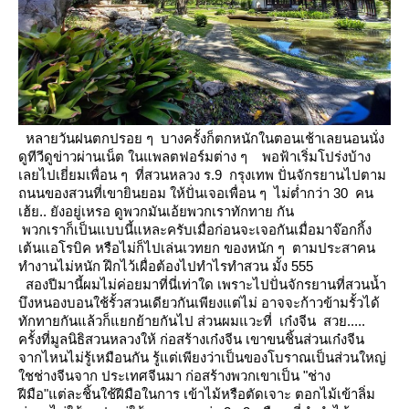
หลายวันฝนตกปรอย ๆ บางครั้งก็ตกหนักในตอนเช้าเลยนอนนั่ง
ดูทีวีดูข่าวผ่านเน็ต
นแพลตฟอร์มต่าง ๆ
พอฟ้าเริ่มโปร่งบ้าง
เลยไปเยี่ยมเพื่อน ๆ ที่สวนหลวง ร.9 กรุงเทพ ปั่นจักรยานไปตาม
ถนนของสวนที่เขายินยอม
ห้ปั่นเจอเพื่อน ๆ ไม่ต่ำกว่า 30 คน
เฮ้ย.. ยังอยู่เหรอ
ดูพวกมันเอ้ยพวกเราทักทาย กัน
พวกเราก็เป็นแบบนี้แหละครับเมื่อก่อนจะเจอกันเมื่อมาจ๊อกกิ้ง
เต้นแอโรบิค หรือไม่ก็ไปเล่นเวทยก
ของหนัก ๆ ตามประสาคน
ทำงานไม่หนัก ฝึกไว้เผื่อต้องไปทำไรทำสวน มั้ง 555
สองปีมานี้ผมไม่ค่อยมาที่นี่เท่าใด เพราะไปปั่นจักรยานที่สวนน้ำ
บึงหนองบอนใช้รั้วสวนเดียวกันเพียงแต่ไม่
อาจจะก้าวข้ามรั้วได้
ทักทายกันแล้วก็แยกย้ายกันไป ส่วนผมแวะที่ เก๋งจีน สวย.....
ครั้งที่มูลนิธิสวนหลวงให้ ก่อสร้างเก๋งจีน เขาขนชิ้นส่วนเก๋งจีน
จากไหนไม่รู้เหมือนกัน รู้แต่เพียงว่าเป็นของโบราณเป็นส่วนใหญ่
ชช่างจีนจาก ประเทศจีนมา ก่อสร้างพวกเขาเป็น "ช่าง
ฝีมือ"แต่ละชิ้นใช้ฝีมือในการ เข้าไม้หรือตัดเจาะ
ตอกไม้เข้าลิ่ม