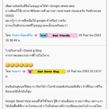
เสียดายจังครับที่จีนไม่อนุญาตให้ทำ Google street view
บางทีผมก็ใช้เวลาหาพิกัดสถานที่ อยากหา land mark ก่อนอ่ะครับ กันขับรถเล
55555
อยากรู้ว่า เกาหลีเหนือให้ google ทำหรือป่าวครับ
น่าจะเป็นอีกประเทศที่ไม่อนุญาตละมั้งนะครับผมว่า
ดย:
จันทราน็อคเทิร์น
28 กันยายน 2563
16:38:49 น.
ไวน์กับสายน้ำ Diarist ดู Blog
จากภาพแดดแรงมากพี่ไวน์ไม่ไหวๆ
ดย:
หอมกร
28 กันยายน 2563 20:19:37
น.
คนจีนมันสูบบุหรี่จัดมาก เรียกได้ว่าไม่กลัวปอดพังกันเลยทีเดียว ถ้าที่จีนบางทีใน
ห้องแอร์มีเด็กมันก็สูบ
Google Street View ตอนที่ได้ใช้ใหม่ๆ รู้สึกว่ามันเยี่ยมมาก ผมว่าดีนะ เพราะเรา
ได้เห็นพื้นที่ที่เราจะไปก่อน แม้ว่าไปถึงมันอาจมีการเปลี่ยนแปลงไปบ้าง แต่โด