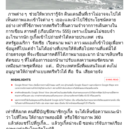
ภาพต่าง ๆ ช่วยให้พวกเรารู้จัก ดินแดนอื่นที่เราไม่อาจจะไปได้
เห็นสภาพและเข้าใจต่าง ๆ เยอะและนำไปใช้ประโยชน์หลา
อย่าง
เท่าที่
ช้ภาพจากสตรีทวิวฟื้นความจำจากการเดินทางใน
การเขียน สารคดี (เกือบมีสาระ 555)
เพราะเป็นคนไม่ชอบจำ
อะไรมากนัก
กูเกิ้ลเข้าไปถ่ายทำได้หลายประเทศ เช่น
สหรัฐอเมริกา รัสเซีย เวียตนาม พม่า ลาว ผมเองก็เข้าไปดูเพื่อหา
ข้อมูลที่ไปแต่จำ
ไม่ได้อย่างที่เปรยให้ฟัง
คือไปสถานที่แต่มิได้
ถ่ายตรงจุด
ที่จะเขียนสารคดีก็ได้ภาพมาเยอะมาก
นำมาขลิบหรือ
ตัดขอบ ๆ ที่ไม่ต้องการออกนำมาปรับแสงความคมชัดขนาด
เหมือนภาพชุดที่สอง
ต่.. มีประเทศหนึ่งที่ผมสนใจแต่ คงไม่
อนุญาตให้ถ่ายทำแบบสตรีทวิวได้ คือ จีน เสียดายจัง
เท่าที่สังเกต คนที่มีบัญชี/สมาชิกกูเกิ้ล จะได้เห็นข้อความแนะนำ
ว่า ไปที่ไหน ให้ถ่ายภาพสองมิติ หรือใช้ถ่ายภาพ 360
ล้วส่งแชร์ไปที่กูเกิ้ล... แล้วกูเกิ้ลน่าจะมี ซอฟแวร์จับภาพ/เรียง
ภาพมาต่อกันโดยอัตโนมัติ