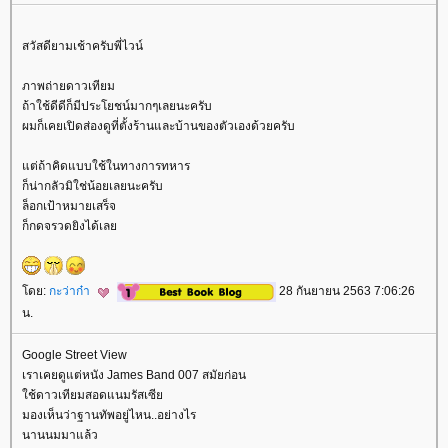
สวัสดียามเช้าครับพี่ไวน์
ภาพถ่ายดาวเทียม
ถ้าใช้ดีดีก็มีประโยชน์มากๆเลยนะครับ
ผมก็เคยเปิดส่องดูที่ตั้งร้านและบ้านของตัวเองด้วยครับ
ต่ถ้าคิดแบบใช้ในทางการทหาร
ก็น่ากลัวมิใช่น้อยเลยนะครับ
ล็อกเป้าหมายเสร็จ
ก็กดจรวดยิงได้เล
ดย:
กะว่าก๋า
28 กันยายน 2563 7:06:26
น.
Google Street View
เราเคยดูแต่หนัง James Band 007 สมัยก่อน
ช้ดาวเทียมสอดแนมรัสเซี
มองเห็นว่าฐานทัพอยู่ไหน..อย่างไร
นานนมมาแล้ว