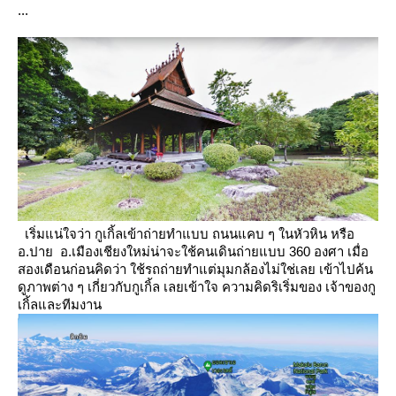
...
เริ่มแน่ใจว่า กูเกิ้ลเข้าถ่ายทำแบบ ถนนแคบ ๆ ในหัวหิน หรือ
อ.ปาย อ.เมืองเชียงใหม่น่าจะใช้คนเดินถ่ายแบบ 360 องศา
เมื่อ
สองเดือนก่อนคิดว่า ใช้รถถ่ายทำแต่มุมกล้องไม่ใช่เลย เข้าไปค้น
ดูภาพต่าง ๆ เกี่ยวกับกูเกิ้ล
เลยเข้าใจ ความคิดริเริ่มของ เจ้าของกู
เกิ้ลและทีมงาน