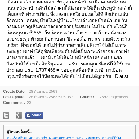
เกิ้ลแมพ สอบถามผมเลย เข้าดูถนนหน้าบ้าน
เพื่อนคนหนึ่งเห็น
ถนน หลังคาบ้านต้นไม้แล้วผมก็เลื่อนภาพให้เห็น ประตูบ้านแล้วก็
เห็นเลขที่
ทำเอาเพื่อน ทึ่งและแปลกใจ
ผมเลยได้ที ล้อเพื่อนเล่น
อีกคนว่า คุณอยู่บ้านในหมู่บ้าน...ใช่เปล่าเธอพยักหน้า
เออ วัน
ก่อนผมเข้าดูเห็นคนกำลังตากผ้าอยู่ริมสนามในบ้าน
อุ้ย พี่ไวน์ก็
เห็นหนูหมดซิ
555 ใช่เห็นบางส่วน
ต๊าย ๆ ว่าแล้วเธอน้องนาง
อวบระยะสุดท้ายยกมือทาบอก ปิดคอเสื้อ
พวกเราเลยหัวเราะกัน
เกรียว ที่หลอกได้ เธอไม่รู้ว่าภาพดาวเทียมที่เราใช้ได้เป็นภาพ
ระยะสูง
เขาทำให้ดูชัดเพียงระดับหนึ่งเป็นภาพเก่าอาจจะถ่ายทำ
มาหลายปีแล้ว... เขามิได้ให้เห็นใบหน้าหรือ เลขทะเบียนรถ
ป้องกันมิให้ละเมิดสิทธิบุคคล.... ครับ
ขอบคุณเพื่อนที่ให้ใช้ภาพ
ประกอบ
L
st. 1,737,468
=
ขอบคุณเพื่อนที่แวะเข้ามาเยือน
กรุณาทิ้งร่องรอยไว้นิดผมจะได้กลับไปเยือนได้ถูกครับ
Diarist
Create Date :
28 กันยายน 2563
Last Update :
28 กันยายน 2563 5:05:06 น.
Counter :
2592 Pageviews.
Comments :
23
ผู้โหวตบล็อกนี้...
คุณเริงฤดีนะ
,
คุณกะว่าก๋า
,
คุณคนผ่านทางมาเจอ
,
คุณkatoy
,
คุณตะลีกีปัส
,