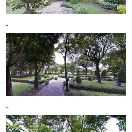
..
...