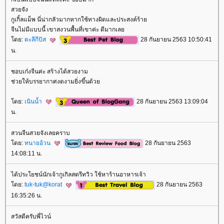
สวยจัง
กูเกิ้ลแม็พ นี่น่ากลัวมากหากใช้ทางผิดและประสงค์ร้า
จีนไม่มีแบบนี้ เขาสงวนพื้นที่เขาค่ะ ดีมากเล
ดย:
ตะลีกีปัส
28 กันยายน 2563 10:50:41
น.
ชอบเก๋งจีนค่ะ สร้างได้สวยงาม
ช่วยให้บรรยากาศงดงามยิ่งขึ้นด้ว
ดย:
เนินน้ำ
28 กันยายน 2563 13:09:04
น.
สวนจีนสวยจังเลยคราบ
ดย:
ทนายอ้วน
28 กันยายน 2563
14:08:11 น.
ได้ประโยชน์นักเจ้ากูเกิลสตรีทวิว ใช้หาร้านอาหารเจ้า
ดย:
tuk-tuk@korat
28 กันยายน 2563
16:35:26 น.
สวัสดีครับพี่ไวน์