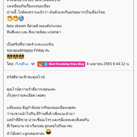
งงเหมือนกันเรื่องแหนมเนือง
ป่านนี้..ไกด์คงทราบแล้วว่า มันดังและกินอร่อยมากๆในเมืองไทย.
fairy stream นี่สวยด้วยองค์ประกอบ
หินสีแดง และ สิ่งแวดล้อม แปลกตา
เป็นทริปที่น่าจดจำและแบ่งปัน
ขอบคุณ&Happy Friday ค่ะ
ดย:
เริงฤดีนะ
8 เมษายน 2565 6:44:12 น.
สวัสดียามเช้าค่ะคุณไวน์
คุณไวน์ความจำดีมากเลยนะคะ
เก็บทุกรายละเอียด เลยค่ะ
ห๊มมมม ธัญกำลังอยากกินแหนมเนืองเลยค่ะ
ว่าจะชวนน้าไปกิน มีร้านที่เค้าเพิ่งแนะนำมา
ต่ถ้าที่มีขาย น่าจะชืออะไรๆ แดงๆนี่แหละค่ะที่เคยกิน
ที่เวียดนาม เขาเรียกเฝอ ลูกเคยไปกินมาค่ะ
จำได้เพราะลูกเคยเล่าค่ะ