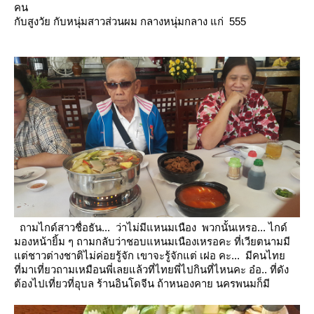
คน
กับสูงวัย กับหนุ่มสาวส่วนผม กลางหนุ่มกลาง แก่ 555
ถามไกด์สาวชื่อธัน... ว่าไม่มีแหนมเนือง พวกนั้นเหรอ... ไกด์
มองหน้ายิ้ม ๆ ถามกลับว่าชอบแหนมเนืองเหรอคะ ที่เวียตนามมี
ต่ชาวต่างชาติไม่ค่อยรู้จัก เขาจะรู้จักแต่ เฝอ คะ... มีคนไท
ที่มาเที่ยวถามเหมือนพี่เลยแล้วที่ไทยพี่ไปกินที่ไหนคะ
อ๋อ.. ที่ดัง
ต้องไปเที่ยวที่อุบล ร้านอินโดจีน ถ้าหนองคาย นครพนมก็มี