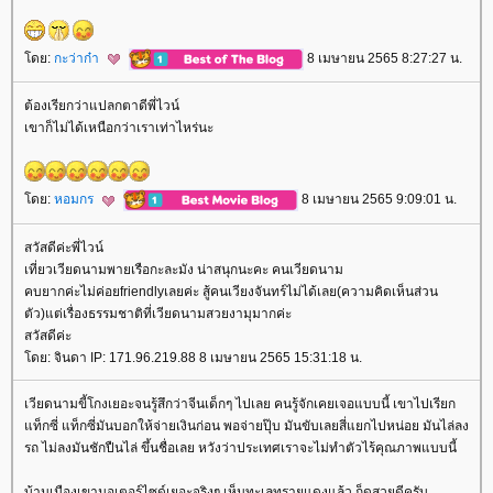
ดย:
กะว่าก๋า
8 เมษายน 2565 8:27:27 น.
ต้องเรียกว่าแปลกตาดีพี่ไวน์
เขาก็ไม่ได้เหนือกว่าเราเท่าไหร่นะ
ดย:
หอมกร
8 เมษายน 2565 9:09:01 น.
สวัสดีค่ะพี่ไวน์
เที่ยวเวียดนามพายเรือกะละมัง น่าสนุกนะคะ คนเวียดนาม
คบยากค่ะไม่ค่อยfriendlyเลยค่ะ สู้คนเวียงจันทร์ไม่ได้เลย(ความคิดเห็นส่วน
ตัว)แต่เรื่องธรรมชาติที่เวียดนามสวยงามุมากค่ะ
สวัสดีค่ะ
ดย: จินดา IP: 171.96.219.88 8 เมษายน 2565 15:31:18 น.
เวียดนามขี้โกงเยอะจนรู้สึกว่าจีนเด็กๆ ไปเลย คนรู้จักเคยเจอแบบนี้ เขาไปเรียก
ท็กซี่ แท็กซี่มันบอกให้จ่ายเงินก่อน พอจ่ายปุ๊บ มันขับเลยสี่แยกไปหน่อย มันไล่ลง
รถ ไม่ลงมันชักปืนไล่ ขึ้นชื่อเลย หวังว่าประเทศเราจะไม่ทำตัวไร้คุณภาพแบบนี้
บ้านเมืองเขามอเตอร์ไซด์เยอะจริงๆ เห็นทะเลทรายแดงแล้ว ก็ดูสวยดีครับ