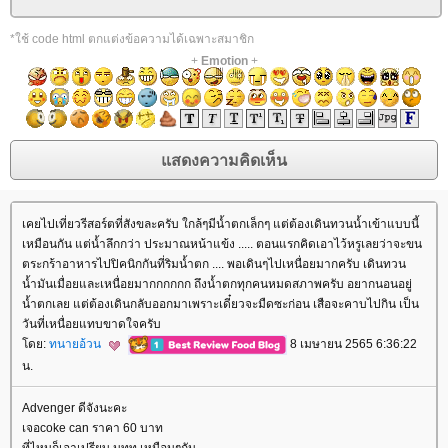
*ใช้ code html ตกแต่งข้อความได้เฉพาะสมาชิก
+
Emotion
+
เคยไปเที่ยวรีสอร์ตที่สังขละครับ ใกล้ๆมีน้ำตกเล็กๆ แต่ต้องเดินทวนน้ำเข้าแบบนี้
เหมือนกัน แต่น้ำลึกกว่า ประมาณหน้าแข้ง ..... ตอนแรกคิดเอาไว้หรูเลยว่าจะขน
ตระกร้าอาหารไปปิคนิกกันที่ริมน้ำตก .... พอเดินๆไปเหนื่อยมากครับ เดินทวน
น้ำมันเมื่อยและเหนื่อยมากกกกกก ถึงน้ำตกทุกคนหมดสภาพครับ อยากนอนอยู่
น้ำตกเลย แต่ต้องเดินกลับออกมาเพราะเดี๋ยวจะมืดซะก่อน เสือจะคาบไปกิน เป็น
วันที่เหนื่อยแทบขาดใจครับ
ดย:
ทนายอ้วน
8 เมษายน 2565 6:36:22
น.
Advenger ดีจังนะคะ
เจอcoke can ราคา 60 บาท
ที่ไหนก็เอาเปรียบ นทท.เหมือนๆกัน