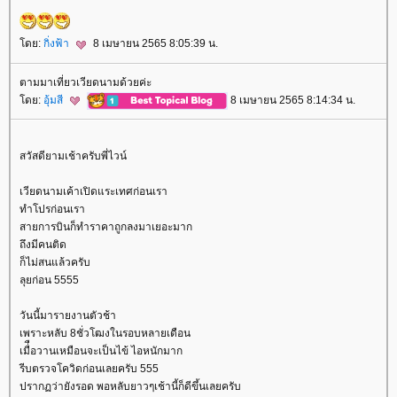
ดย:
กิ่งฟ้า
8 เมษายน 2565 8:05:39 น.
ตามมาเที่ยวเวียดนามด้วยค่ะ
ดย:
อุ้มสี
8 เมษายน 2565 8:14:34 น.
สวัสดียามเช้าครับพี่ไวน์
เวียดนามเค้าเปิดแระเทศก่อนเรา
ทำโปรก่อนเรา
สายการบินก็ทำราคาถูกลงมาเยอะมาก
ถึงมีคนติด
ก็ไม่สนแล้วครับ
ลุยก่อน 5555
วันนี้มารายงานตัวช้า
เพราะหลับ 8ชั่วโฒงในรอบหลายเดือน
เมื่ือวานเหมือนจะเป็นไข้ ไอหนักมาก
รีบตรวจโควิดก่อนเลยครับ 555
ปรากฏว่ายังรอด พอหลับยาวๆเช้านี้ก็ดีขึ้นเลยครับ