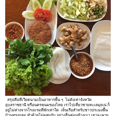
สรุปคือที่เวียตนามเป็นอาหารพื้น ๆ ไม่ดังเท่าจังหวัด
อุบลราชธานี หรือนครพนมของไท
เราไปเที่ยวชายทะเลมุยเน่ ก็
อยู่ไม่ห่างจากโรงแรมที่พักเท่าใด เห็นเรือสำหรับชาวประมงพื้น
บ้านทรงกลม ทำด้วยไม่ผสมกับ
อย่างอื่นค่อนข้างเบา เขาจะพา