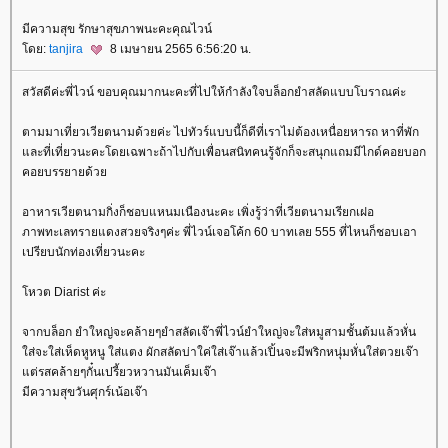
มีความสุข รักษาสุขภาพนะคะคุณไวน์
ดย:
tanjira
8 เมษายน 2565 6:56:20 น.
สวัสดีค่ะพี่ไวน์ ขอบคุณมากนะคะที่ไปให้กำลังใจบล็อกยำสลัดแบบโบราณค่ะ
ตามมาเที่ยวเวียตนามด้วยค่ะ ไปทัวร์แบบนี้ก็ดีที่เราไม่ต้องเหนื่อยหารถ หาที่พัก
ละที่เที่ยวนะคะโดยเฉพาะถ้าไปกับเพื่อนสนิทคนรู้จักก็จะสนุกแถมมีไกด์คอยบอก
คอยบรรยายด้ว
อาหารเวียตนามกิ่งก็ชอบแหนมเนืองนะคะ เพิ่งรู้ว่าที่เวียตนามเรียกเฝอ
ภาพทะเลทรายแดงสวยจริงๆค่ะ พี่ไวน์เจอโค้ก 60 บาทเลย 555 ที่ไหนก็ชอบเอา
เปรียบนักท่องเที่ยวนะคะ
หวต Diarist ค่ะ
จากบล็อก ยำใหญ่จะคล้ายๆยำสลัดเจ๊าพี่ไวน์ยำใหญ่จะใส่หมูสามชั้นต้มแล้วหั่น
ส่จะใส่เห็ดหูหนู ใส่แตง ผักสลัดบ่าใค่ใส่เจ๊าแล้วเปิ้นจะมีพริกหนุ่มหั่นใส่ตวยเจ๊า
ต่รสคล้ายๆกั๋นเปรี้ยวหวานมันเค็มเจ๊า
มีความสุขวันศุกร์เน้อเจ๊า