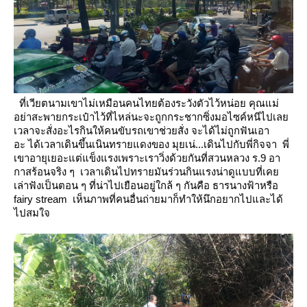
ที่เวียตนามเขาไม่เหมือนคนไทยต้องระวังตัวไว้หน่อย คุณแม่
อย่าสะพายกระเป๋าไว้ที่ไหล่นะจะถูกกระชากซิ่งมอไซค์หนีไปเล
เวลาจะสั่งอะไรกินให้คนขับรถเขาช่วยสั่ง จะได้ไม่ถูกฟันเอา
อะ ได้เวลาเดินขึ้นเนินทรายแดงของ มุยเน่...เดินไปกับพี่กิจจา พี่
เขาอายุเยอะแต่แข็งแรงเพราะเราวิ่งด้วยกันที่สวนหลวง ร.9
อา
กาสร้อนจริง ๆ เวลาเดินไปทรายมันร่วนกินแรงน่าดูแบบที่เค
เล่าฟังเป็นตอน ๆ
ที่น่าไปเยือนอยู่ใกล้ ๆ กันคือ ธารนางฟ้าหรือ
fairy stream เห็นภาพที่คนอื่นถ่ายมาก็ทำให้นึกอยากไปและได้
ไปสมใจ