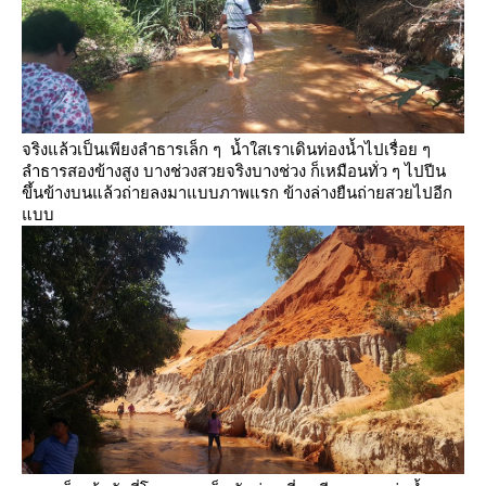
จริงแล้วเป็นเพียงลำธารเล็ก ๆ น้ำใสเราเดินท่องน้ำไปเรื่อย ๆ
ลำธารสองข้างสูง บางช่วงสวยจริงบางช่วง
ก็เหมือนทั่ว ๆ ไปปีน
ขึ้นข้างบนแล้วถ่ายลงมาแบบภาพแรก ข้างล่างยืนถ่ายสวยไปอีก
บบ