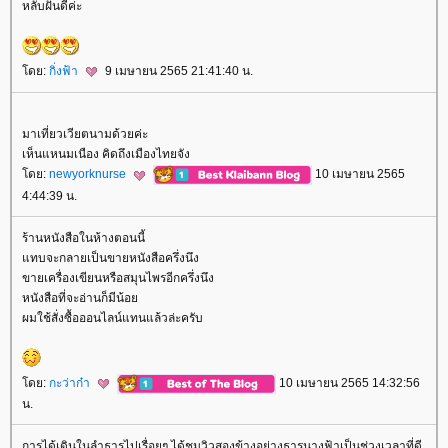
หลับฝันดีค่ะ
ดย:
กิ่งฟ้า
9 เมษายน 2565 21:41:40 น.
มาเที่ยวเวียตนามด้วยค่ะ
เห็นแหนมเนือง คิดถึงเมืองไทยจัง
ดย:
newyorknurse
10 เมษายน 2565
4:44:39 น.
ร้านหนังสือในห้างตอนนี้
ทบจะกลายเป็นขายหนังสือครึ่งนึง
ขายเครื่องเขียนหรือสมุนไพรอีกครึ่งนึง
หนังสือที่จะอ่านก็มีน้อ
ผมใช้สั่งซื้อออนไลน์แทนแล้วล่ะครับ
ดย:
กะว่าก๋า
10 เมษายน 2565 14:32:56
น.
การได้เดินในลำธารไปเรื่อยๆ ได้ชมวิวสองข้างอย่างธารนางฟ้าเป็นช่วงเวลาที่ดี