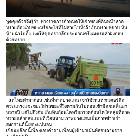
พูดคุยด้วยจึงรู้ว่า ทางราชการกำหนดให้เจ้าของที่ดินหน้าหาด
ทรายต้องเก็บขยะหรืออะไรที่ไม่สวยไปทิ้งถ้าเป็นทรายหยาบ หิน
ห้ามนำไปทิ้ง แต่ให้ขุดทรายลึกประมาณครึ่งเมตรแล้วฝังกลบ
ด้วยทรา
ต่ไทยทำมาก่อน เช่นที่หาดบางแสน เขาใช้รถแทรกเตอร์ติด
ตระแกรงแซะขยะใส่รถขยะที่วิ่งตามกันไปตอนเช้ามืดผมเห็นมา
หลายปี
ต่ไม่ถึงกับ เก็บหินก้อนโตหรือกรวดก้อนโตใส่หลุมที่หาด
ทรายแล้วกลบแบบที่เวียนนาม
ภาพบางแสนเป็นภาพข่าวเก่า
สงกรานต์นี้เยอะแน่นอน
เขียนบล๊อกนี้เพื่อ ตอบคำถามเพื่อนผู้เข้ามาเม้นท์สอบถามรา