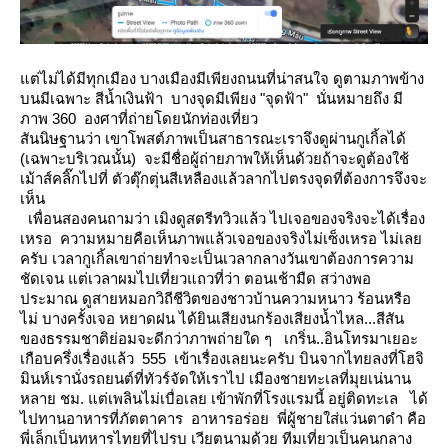
ต่ไม่ได้มีทุกเมือง บางเมืองมีเพียงถนนที่น่าสนใจ ดูตามภาพข้าง
บนมีเฉพาะ สีน้ำเงินฟ้า บางจุดมีเพียง "จุดฟ้า" นั่นหมายถึง มี
ภาพ 360 องศาที่ถ่ายโดยนักท่องเที่ยว
สันนิษฐานว่า เขาโพสต์ภาพเป็นสาธารณะเราจึงดูผ่านกูเกิ้ลได้
(เฉพาะบริเวณนั้น) จะมีชื่อผู้ถ่ายภาพให้เห็นด้วยถ้าจะดูต้องใช้
เม้าส์คลิ๊กไปที่ ตัวตุ๊กตุ่นสีเหลืองแล้วลากไปตรงจุดที่ต้องการจึงจะ
เห็น
เพื่อนสองคนถามว่า เมิงดูสตรีทวิวแล้ว ไปเจอของจริงจะได้เรื่อง
เหรอ ความหมายคือเห็นภาพแล้วเจอของจริงไม่เซ็งเหรอ
ไม่เล
ครับ เวลากูเกิ้ลเขาถ่ายทำจะเป็นเวลากลางวันเขาต้องการความ
ชัดเจน
ต่เวลาผมไปเที่ยวแถวที่ว่า ตอนเช้ามืด สว่างพอ
ประมาณ ดูสายหมอกวิถีชีวิตของชาวบ้านความหนาว ร้อนหรือ
ไม่ บางครั้งเจอ
หยาดฝน ได้ยินเสียงนกร้องเสียงน้ำไหล...สีสัน
ของธรรมชาติย่อมจะดีกว่าภาพถ่ายใด ๆ
เกริ่น..อินโทรมาเยอะ
เกือบครึ่งเรื่องแล้ว 555 เข้าเรื่องเลยนะครับ บินจากไทยลงที่โฮจิ
มินห์เรานั่งรถยนต์ที่ทัวร์จัดให้เราไป
เมืองชายทะเลที่มุยเน่นาน
หลาย ชม. แต่เพลินไม่เบื่อเล
เข้าพักที่โรงแรมนี้ อยู่ติดทะเล
ได้
ไปทานอาหารที่ภัตตาคาร อาหารอร่อย พี่ผู้ชายใส่แว่นตาดำ คือ
พี่เล็กเป็นทหารไทยที่ไปรบ เวียตนามด้วย ทีมเที่ยวเป็นคนกลาง