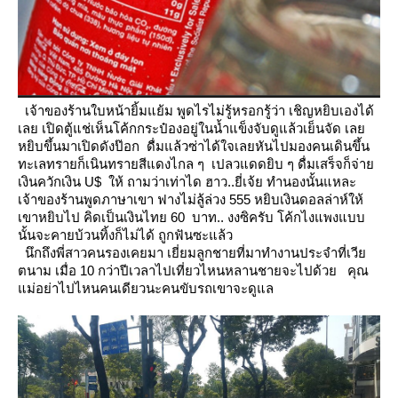
เจ้าของร้านใบหน้ายิ้มแย้ม พูดไรไม่รู้หรอกรู้ว่า เชิญหยิบเองได้
เลย เปิดตู้แช่เห็นโค้กกระป๋องอยู่ในน้ำแข็งจับดูแล้วเย็นจัด
เล
หยิบขึ้นมาเปิดดังป๊อก ดื่มแล้วซ่าได้ใจเลยหันไปมองคนเดินขึ้น
ทะเลทรายก็เนินทรายสีแดงไกล ๆ เปลวแดดยิบ ๆ
ดื่มเสร็จก็จ่า
เงินควักเงิน U$ ให้ ถามว่าเท่าได ฮาว..ยี่เจ้ย ทำนองนั้นแหละ
เจ้าของร้านพูดภาษาเขา ฟางไม่ลู้ล่วง 555
หยิบเงินดอลล่าห์ให้
เขาหยิบไป คิดเป็นเงินไทย 60 บาท.. งงซิครับ โค้กไงแพงแบบ
นั้นจะคายบ้วนทิ้งก็ไม่ได้
ถูกฟันซะแล้ว
นึกถึงพี่สาวคนรองเคยมา เยี่ยมลูกชายที่มาทำงานประจำที่เวี
ตนาม เมื่อ 10 กว่าปีเวลาไปเที่ยวไหนหลานชายจะไปด้ว
คุณ
ม่อย่าไปไหนคนเดียวนะคนขับรถเขาจะดูแล