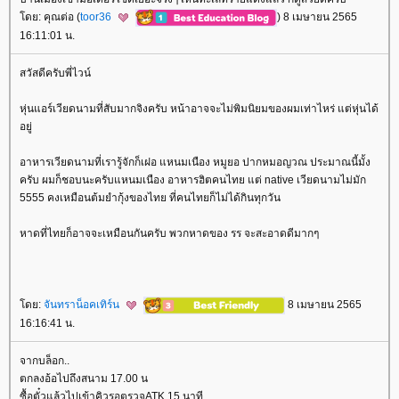
ดย: คุณต่อ (
toor36
) 8 เมษายน 2565
16:11:01 น.
สวัสดีครับพี่ไวน์
หุ่นแอร์เวียดนามที่สับมากจิงครับ หน้าอาจจะไม่พิมนิยมของผมเท่าไหร่ แต่หุ่นได้
อยู่
อาหารเวียดนามที่เรารู้จักก็เฝอ แหนมเนือง หมูยอ ปากหมอญวณ ประมาณนี้มั้ง
ครับ ผมก็ชอบนะครับแหนมเนือง อาหารฮิตคนไทย แต่ native เวียดนามไม่มัก
5555 คงเหมือนต้มยำกุ้งของไทย ที่คนไทยก็ไม่ได้กินทุกวัน
หาดที่ไทยก็อาจจะเหมือนกันครับ พวกหาดของ รร จะสะอาดดีมากๆ
ดย:
จันทราน็อคเทิร์น
8 เมษายน 2565
16:16:41 น.
จากบล็อก..
ตกลงอ้อไปถึงสนาม 17.00 น
ซื้อตั๋วแล้วไปเข้าคิวรอตรวจATK 15 นาที