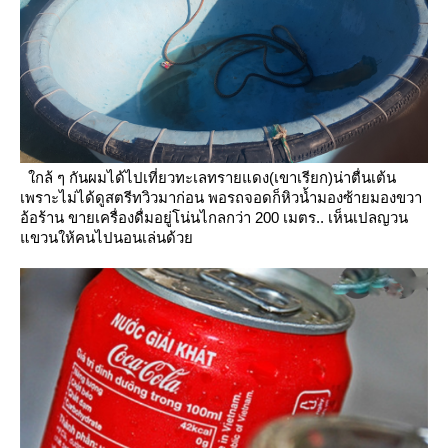
กล้ ๆ กันผมได้ไปเที่ยวทะเลทรายแดง(เขาเรียก)น่าตื่นเต้น
เพราะไม่ได้ดูสตรีทวิวมาก่อน พอรถจอดก็หิวน้ำมองซ้ายมองขวา
อ้อร้าน
ขายเครื่องดื่มอยู่โน่นไกลกว่า 200 เมตร.. เห็นเปลญวน
ขวนให้คนไปนอนเล่นด้ว