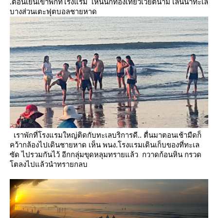
.ตอนเย็นเข้าพักที่โรงแรม เห็นนักท่องเที่ยวเวียตนาม เล่นน้ำทะเล
บางส่วนเตะฟุตบอลชายหาด
เราพักที่โรงแรมใหญ่ติดกับทะเลบริการดี.. ตื่นมาตอนเช้ามืดก็
คว้ากล้องไปเดินชายหาด เห็น พนง.โรงแรมเดินเก็บของที่ทะเล
ซัด
ไปรวมกันไว้ อีกกลุ่มขุดหลุมทรายแล้ว กวาดก้อนหิน กรวด
ตลงไปแล้วนำทรายกลบ