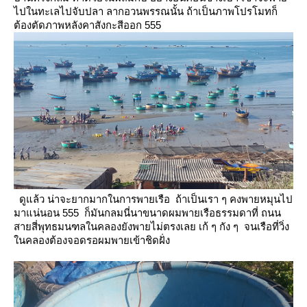
ไปในทะเลไปจับปลา ลากอวนพรรณนั้น ถ้าเป็นภาพโปรโมทก็
ต้องตัดภาพหลังคาสังกะสีออก 555
ดูแล้ว น่าจะยากมากในการพายเรือ ถ้าเป็นเรา ๆ คงพายหมุนไป
มาแน่นอน 555 ก็มันกลมนี่นาขนาดผมพายเรือธรรมดาที่
ถนน
สายสี่พุทธมนฑลในคลองยังพายไม่ตรงเลย เก้ ๆ กัง ๆ จนเรือที่วิ่ง
นคลองต้องจอดรอผมพายเข้าชิดฝั่ง