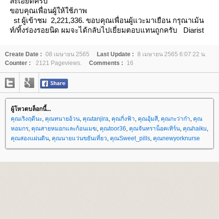
ละเอียดครับ
ข
อบคุณเพื่อนผู้ให้ใช้ภาพ
st ผู้เข้าชม 2,221,336.
ขอบคุณเพื่อนผู้แวะมาเยือน กรุณาเม้น
ท์/ทิ้งร่องรอยนิด ผมจะได้กลับไปเยี่ยมตอบแทนถูกครับ
Diarist
Create Date :
08 เมษายน 2565
Last Update :
8 เมษายน 2565 6:07:22 น.
Counter :
2121 Pageviews.
Comments :
16
ผู้โหวตบล็อกนี้...
คุณเริงฤดีนะ
,
คุณทนายอ้วน
,
คุณtanjira
,
คุณกิ่งฟ้า
,
คุณอุ้มสี
,
คุณกะว่าก๋า
,
คุณ
หอมกร
,
คุณสายหมอกและก้อนเมฆ
,
คุณtoor36
,
คุณจันทราน็อคเทิร์น
,
คุณhaiku
,
คุณสองแผ่นดิน
,
คุณนายแว่นขยันเที่ยว
,
คุณSweet_pills
,
คุณnewyorknurse