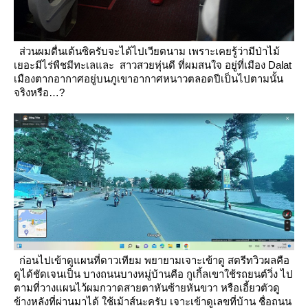
ส่วนผมตื่นเต้นซิครับจะได้ไปเวียตนาม เพราะเคยรู้ว่ามีป่าไม้
เยอะมีไร่พืชมีทะเลและ สาวสวยหุ่นดี ที่ผมสนใจ
อยู่ที่เมือง Dalat
เมืองตากอากาศอยู่บนภูเขาอากาศหนาวตลอดปีเป็นไปตามนั้น
จริงหรือ…?
ก่อนไปเข้าดูแผนที่ดาวเทียม พยายามเจาะเข้าดู สตรีทวิวผลคือ
ดูได้ชัดเจนเป็น บางถนนบางหมู่บ้านคือ กูเกิ้ลเขาใช้รถยนต์วิ่ง
ไป
ตามที่วางแผนไว้ผมกวาดสายตาหันซ้ายหันขวา หรือเอี้ยวตัวดู
ข้างหลังที่ผ่านมาได้
ช้เม้าส์นะครับ เจาะเข้าดูเลขที่บ้าน ชื่อถนน