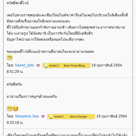
สวัสดีค่ะพี่ไวน์
เคยไปสวนราชพฤกษ์และเชียงใหม่ไนท์ซาฟารีแต่ไม่เคยไปบริเวณใกล้เคียงทั้งที่
มีสถานที่ร่มรื่นน่าสนใจอีกหลายแห่งนะคะ
พี่ไวน์ปั่นจักรยานออกกำลังกายยามเช้า เส้นทางไม่พลุกพล่าน อากาศน่าสบา
ได้แวะถ่ายรูป ได้นั่งสมาธิ เป็นการรับวันใหม่ที่มีแต่สิ่งดีๆ
ปัญหาไฟป่าอยากให้ลดลงหรือหมดไปจะดีมากๆค่ะ
ขอบคุณพี่ไวน์ที่แนะนำสถานที่น่าสนใจและน่าตามรอยค่ะ
ดย:
Sweet_pills
19 กุมภาพันธ์ 2564
8:51:29 น.
สวัสดีครับ
มาอ่านเรื่องราวสนุกๆด้วยนะครับ
ดย:
Sleepless Sea
19 กุมภาพันธ์ 2564
9:25:19 น.
เชียงใหม่เคยไปแต่เมื่องครั้งอดีตนานมาก ตอนนี้น่าจะเปลี่ยนไปจนจำไม่ได้แล้ว