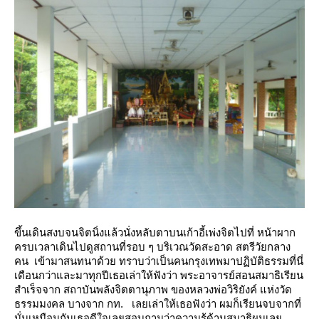
ขึ้นเดินสงบจนจิตนิ่งแล้วนั่งหลับตาบนเก้าอี้เพ่งจิตไปที่ หน้าผาก
ครบเวลาเดินไปดูสถานที่รอบ ๆ บริเวณวัดสะอาด
สตรีวัยกลาง
คน เข้ามาสนทนาด้ว
ทราบว่าเป็นคนกรุงเทพมาปฏิบัติธรรมที่นี่
เดือนกว่าและมาทุกปีเธอเล่าให้ฟังว่า พระอาจารย์สอนสมาธิเรียน
สำเร็จจาก
สถาบันพลังจิตตานุภาพ ของหลวงพ่อวิริยังค์ แห่งวัด
ธรรมมงคล บางจาก กท.
เลยเล่าให้เธอฟังว่า ผมก็เรียนจบจากที่
นั่นเหมือนกันเธอดีใจเลยสอบถามว่าความรู้ด้านสมาธิผมเล