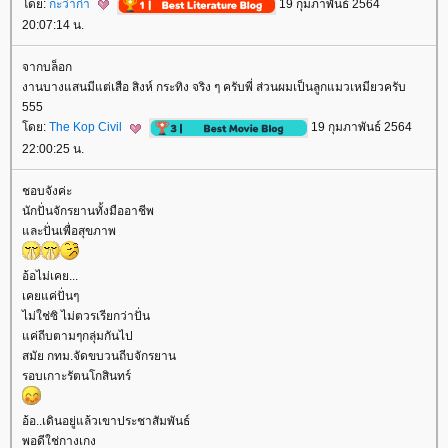
ดย:
กะว่าก๋า
19 กุมภาพันธ์ 2564
20:07:14 น.
จากบล็อก
งานบางแสนมีแต่เสือ สิงห์ กระทิง จริง ๆ ครับพี่ ส่วนผมเป็นลูกแมวเหมียวครับ
555
ดย:
The Kop Civil
19 กุมภาพันธ์ 2564
22:00:25 น.
ชอบจังค่ะ
นักปั่นจักรยานทั้งมืออาชีพ
ละปั่นเพื่อสุขภาพ
อ้อไม่เคย...
เคยแค่ปั่นๆ
ไม่ใช่ซิ ไม่ตวรเรียกว่าปั่น
ค่ถีบตามๆกลุ่มกันไป
สมัย กทม.จัดขบวนถีบจักรยาน
รอบเกาะรัตนโกสินทร์
อ้อ..เดินอยู่แล้วเขาประชาสัมพันธ์
พอดีใช่กางเกง