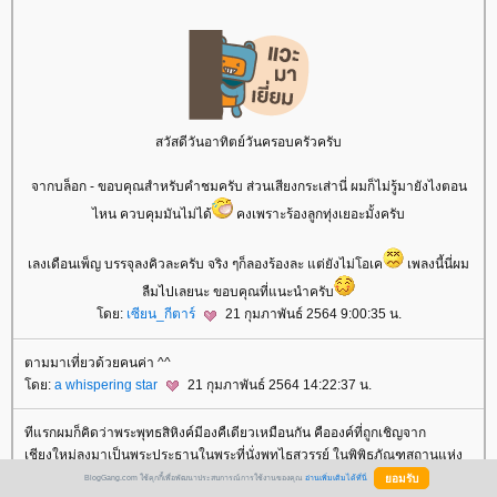
สวัสดีวันอาทิตย์วันครอบครัวครับ
จากบล็อก - ขอบคุณสำหรับคำชมครับ ส่วนเสียงกระเส่านี่ ผมก็ไม่รู้มายังไงตอน
ไหน ควบคุมมันไม่ได้
คงเพราะร้องลูกทุ่งเยอะมั้งครับ
เลงเดือนเพ็ญ บรรจุลงคิวละครับ จริง ๆก็ลองร้องละ แต่ยังไม่โอเค
เพลงนี้นี่ผม
ลืมไปเลยนะ ขอบคุณที่แนะนำครับ
ดย:
เซียน_กีตาร์
21 กุมภาพันธ์ 2564 9:00:35 น.
ตามมาเที่ยวด้วยคนค่า ^^
ดย:
a whispering star
21 กุมภาพันธ์ 2564 14:22:37 น.
ทีแรกผมก็คิดว่าพระพุทธสิหิงค์มีองคืเดียวเหมือนกัน คือองค์ที่ถูกเชิญจาก
เชียงใหม่ลงมาเป็นพระประธานในพระที่นั่งพุทไธสวรรย์ ในพิพิธภัณฑสถานแห่ง
ชาติพระนคร
BlogGang.com ใช้คุกกี้เพื่อพัฒนาประสบการณ์การใช้งานของคุณ
อ่านเพิ่มเติมได้ที่นี่