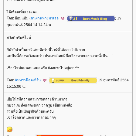
เข้าก๊วนเค้า โดยที่ไม่รู้จักใครเล
ได้เพื่อนเพิ่มเยอะคะ..
ดย: อ้อมแอ้ม (
คนผ่านทางมาเจอ
) 19
กุมภาพันธ์ 2564 14:14:24 น.
สวัสดีครับพี่ไวน์
กีฬากีฬาเป็นยาวิเศษ ดีครับพี่ไวน์ที่ได้ออกกำลังกา
ต่ปั่นนี่ต้องระวังนะครับ ประเทศไทยมีชื่อเสียงมากเลยกวาดนั่งปั่น - -‘’
เชียงใหม่ผมชอบเสมอครับ ยังอยากไปอยู่เลย ^^
ดย:
จันทราน็อคเทิร์น
19 กุมภาพันธ์ 2564
15:15:06 น.
เฮียโน้สมีความสามารถหลายด้านมากๆ
ผมว่าเก่งทั้งแสดงตลก วาดรูป เขียนหนังสือ
รวมทั้งเป็นนักธุรกิจด้วยนะครับ
เข้าใจตลาดและการตลาดมากๆ