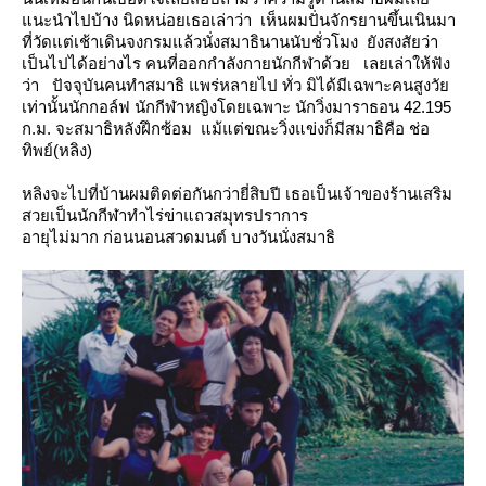
นะนำไปบ้าง
นิดหน่อยเธอเล่าว่า เห็นผมปั่นจักรยานขึ้นเนินมา
ที่วัดแต่เช้าเดินจงกรมแล้วนั่งสมาธินานนับชั่วโมง
ังสงสัยว่า
เป็นไปได้อย่างไร คนที่ออกกำลังกายนักกีฬาด้ว
เลยเล่าให้ฟัง
ว่า ปัจจุบันคนทำสมาธิ แพร่หลายไป ทั่ว มิได้มีเฉพาะคนสูงวั
เท่านั้นนักกอล์ฟ นักกีฬาหญิงโดยเฉพาะ
นักวิ่งมาราธอน 42.195
ก.ม. จะสมาธิหลังฝึกซ้อม แม้แต่ขณะวิ่งแข่งก็มีสมาธิคือ ช่อ
ทิพย์(หลิง)
หลิงจะไปที่บ้านผมติดต่อกันกว่ายี่สิบปี เธอเป็นเจ้าของร้านเสริม
สวยเป็นนักกีฬาทำไร่ข่าแถวสมุทรปราการ
อายุไม่มาก ก่อนนอนสวดมนต์ บางวันนั่งสมาธิ