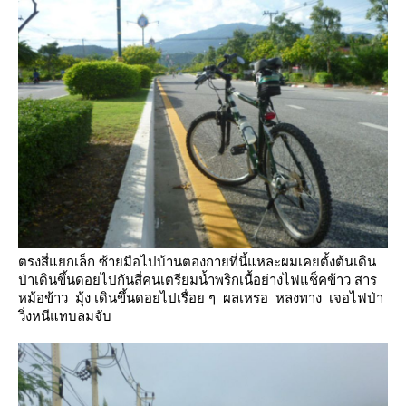
ตรงสี่แยกเล็ก ซ้ายมือไปบ้านตองกายที่นี้แหละผมเคยตั้งต้นเดิน
ป่าเดินขึ้นดอยไปกันสี่คนเตรียมน้ำพริกเนื้อย่างไฟแช็คข้าว
สาร
หม้อข้าว มุ้ง เดินขึ้นดอยไปเรื่อย ๆ ผลเหรอ หลงทาง เจอไฟป่า
วิ่งหนีแทบลมจับ