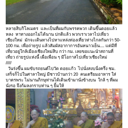
หลายสิบกิโลเมตร และเป็นที่ผมกับพรรคพวก เดินขึ้นดอยแล้ว
หลง หาทางออกไม่ได้นาน
ปกติแล้ว พวกเราเวลาไปเที่ยว
เชียงใหม่ มักจะเดินทางไปหาแหล่งท่องเที่ยวห่างไกลกันกว่า 50-
100 กม. เพื่อถ่ายรูป
ล้วสัมผัสอากาการอันหนาวเย็น.... แต่มีที่
เที่ยวอยู่ใกล้เมืองเชียงใหม่สิบ กว่า กม.
เลยขอแนะนำสถานที่
เที่ยว ถ่ายรูปแห่งนี้ เผื่อเพื่อน ๆ มีโอกาสไปเที่ยวเชียงใหม่
/////
วันร่งขึ้น ผมขับรถยนต์ไปวัด ดอยแก้ว ไปนั่งสงบนิ่งครึ่ง ชม.
เสร็จก็ไปในศาลาใหญ่ มีชาวบ้านกว่า 20 คนเตรียมอาหาร
ส่
บาตรพระ ไม่นานภิกษุท่านได้เดินเข้ามานั่งข้างบน ใกล้ ๆ ที่ผม
นั่งรอ จึงก้มลงกราบท่าน ๆ ยิ้มให้