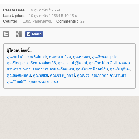
Create Date :
19 กุมภาพันธ์ 2564
Last Update :
19 กุมภาพันธ์ 2564 5:40:45 น.
Counter :
1895 Pageviews.
Comments :
29
ผู้โหวตบล็อกนี้...
คุณกะว่าก๋า
,
คุณRain_sk
,
คุณทนายอ้วน
,
คุณหอมกร
,
คุณSweet_pills
,
คุณSleepless Sea
,
คุณtoor36
,
คุณtuk-tuk@korat
,
คุณThe Kop Civil
,
คุณคน
ผ่านทางมาเจอ
,
คุณสายหมอกและก้อนเมฆ
,
คุณจันทราน็อคเทิร์น
,
คุณเริงฤดีนะ
,
คุณสองแผ่นดิน
,
คุณhaiku
,
คุณเซียน_กีตาร์
,
คุณชีริว
,
คุณภาวิดา คนบ้านป่า
,
คุณ**mp5**
,
คุณnewyorknurse