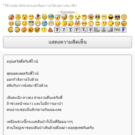
*ใช้ code html ตกแต่งข้อความได้เฉพาะสมาชิก
+
Emotion
+
อรุณสวัสดิ์ครับพี่ไวน์
สุดยอดเลยครับพี่ไวน์
ออกกำลังกายไปด้ว
สลับกับการนั่งสมาธิไปด้ว
เส้นสะเมิง หางดง สวยงามดีนะครับพี่
ถ้าช่วงหน้าหนาว และไม่มีการเผาป่า
คนน่าจะชอบปั่นจักรยานกันเยอะเล
เหมือนช่วงนี้กระแสเดินป่าก็เป็นที่นิยมมากๆ
ส่วนใหญ่เขาชอบเดินป่าเส้นห้วยตึงเฒ่า-ดอยสุเทพกันครับ