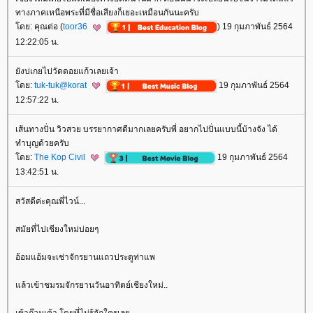
ทางภาคเหนือพระที่มีชื่อเสียงก็เยอะเหมือนกันนะครับ
ดย: คุณต่อ (
toor36
) 19 กุมภาพันธ์ 2564
12:22:05 น.
ังบ่เกยไปวัดดอยแก้วเลยเจ้า
ดย:
tuk-tuk@korat
19 กุมภาพันธ์ 2564
12:57:22 น.
เส้นทางปั่น วิวสวย บรรยากาศดีมากเลยครับพี่ อยากไปปั่นแบบนี้บ้างจัง ได้
ทำบุญด้วยครับ
ดย:
The Kop Civil
19 กุมภาพันธ์ 2564
13:42:51 น.
สวัสดีค่ะคุณพี่ไวน์...
สมัยที่ไปเชียงใหม่บ่อยๆ
อ้อมแอ้มจะเช่าจักรยานแถวประตูท่าแพ
ล้วเข้าชมรมจักรยานวันอาทิตย์เชียงใหม่..