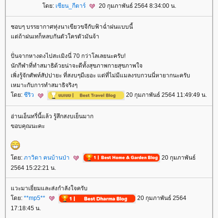
ดย:
เซียน_กีตาร์
20 กุมภาพันธ์ 2564 8:34:00 น.
ชอบๆ บรรยากาศทุ่งนาเขียวขจีกับฟ้าฉ่ำฝนแบบนี้
ต่ถ้าฝนเทก็หลบกันตัวใครตัวมันจ้า
ปั่นจากหางดงไปสะเมิงนี่ 70 กว่าโลเลยนะครับ!
นักกีฬาที่ทำสมาธิด้วยน่าจะดีทั้งสุขภาพกายสุขภาพใจ
เพิ่งรู้จักศัพท์สัปปายะ ที่สงบๆมีเยอะ แต่ที่ไม่มีแมลงรบกวนนี่หายากนะครับ
เหมาะกับการทำสมาธิจริงๆ
ดย:
ชีริว
20 กุมภาพันธ์ 2564 11:49:49 น.
อ่านเอ็นทรี่นี้แล้ว รู้สึกสงบเย็นมาก
ขอบคุณนะคะ
ดย:
ภาวิดา คนบ้านป่า
20 กุมภาพันธ์
2564 15:22:21 น.
วะมาเยี่ยมและส่งกำลังใจครับ
ดย:
**mp5**
20 กุมภาพันธ์ 2564
17:18:45 น.