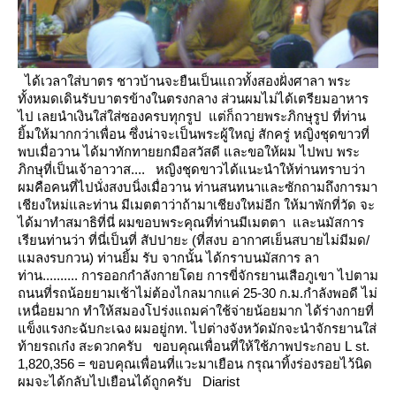
ได้เวลาใส่บาตร ชาวบ้านจะยืนเป็นแถวทั้งสองฝั่งศาลา พระ
ทั้งหมดเดินรับบาตรข้างในตรงกลาง ส่วนผมไม่ได้เตรียมอาหาร
ไป
เลยนำเงินใส่ใส่ซองครบทุกรูป แต่ก็ถวายพระภิกษุรูป ที่ท่าน
ิ้มให้มากกว่าเพื่อน ซึ่งน่าจะเป็นพระผู้ใหญ่
สักครู่ หญิงชุดขาวที่
พบเมื่อวาน ได้มาทักทายยกมือสวัสดี และขอให้ผม
ไปพบ พระ
ภิกษุที่เป็นเจ้าอาวาส....
หญิงชุดขาวได้แนะนำให้ท่านทราบว่า
ผมคือคนที่ไปนั่งสงบนิ่งเมื่อวาน ท่านสนทนาและซักถามถึงการมา
เชียงใหม่และท่าน
มีเมตตาว่าถ้ามาเชียงใหม่อีก ให้มาพักที่วัด จะ
ได้มาทำสมาธิที่นี่
ผมขอบพระคุณที่ท่านมีเมตตา และนมัสการ
เรียนท่านว่า ที่นี่เป็นที่
สัปปายะ (ที่สงบ อากาศเย็นสบายไม่มีมด/
มลงรบกวน)
ท่านยิ้ม รับ
จากนั้น ได้กราบนมัสการ ลา
ท่าน..........
การออกกำลังกายโดย การขี่จักรยานเสือภูเขา ไปตาม
ถนนที่รถน้อยยามเช้าไม่ต้องไกลมากแค่ 25-30 ก.ม.กำลังพอดี
ไม่
เหนื่อยมาก ทำให้สมองโปร่งแถมค่าใช้จ่ายน้อยมาก ได้ร่างกายที่
ข็งแรงกะฉับกะเฉง
ผมอยู่กท. ไปต่างจังหวัดมักจะนำจักรยานใส่
ท้ายรถเก๋ง สะดวกครับ
ขอบคุณเพื่อนที่ให้ใช้ภาพประกอบ
L
st.
1,820,356
=
ขอบคุณเพื่อนที่แวะมาเยือน กรุณาทิ้งร่องรอยไว้นิด
ผมจะได้กลับไปเยือนได้ถูกครับ
Diarist