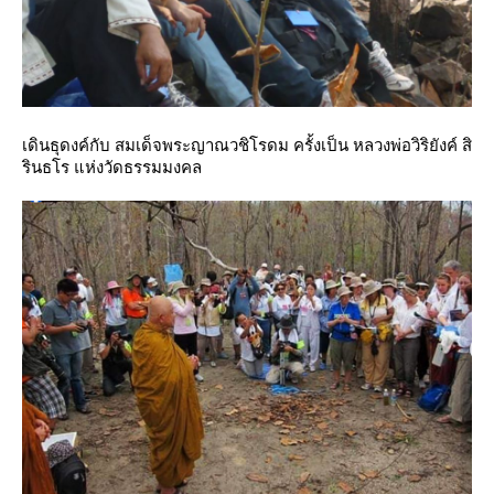
เดินธุดงค์กับ สมเด็จพระญาณวชิโรดม
ครั้งเป็น หลวงพ่อวิริยังค์ สิ
รินธโร แห่งวัดธรรมมงคล