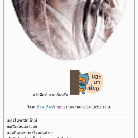
สวัสดีครับยามเย็นครับ
ดย:
เซียน_กีตาร์
11 เมษายน 2564 18:51:16 น.
เผลอไปกดปิดเม็นท์
อ้อเปิดเม้นท์แย้วค่ะ
ถมปั่นตะพาบเสร็จตอนบ่ายๆ