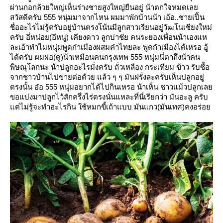
ผ่านกอกล้วยใหญ่เห็นร่างชายสูงใหญ่ยืนอยู่
น้าตกใจหมดเล
สวัสดีครับ
555 หนุ่มมาจากไหน
ผมมาพักบ้านน้า เอ้อ..ชายเปิ้น
ชื่ออะไรไม่รู้ครับอยู่บ้านตรงโน้นมีลูกสาวเรียนอยู่วัฒโนเชียงใหม่
ครับ
อี่หน่อย(อีหนู) เคียงดาว ลูกบ่าชัย คนระยองเพื่อนน้าเองแห
ละเอ้าทำไมหนุ่มพูดกำเมืองผสมคำไทยละ พูดกำเมืองได้เหรอ
อู้
ได้ครับ ผมผ่อ(ดู)น้าเหมือนคนกรุงเทพ
555 หนุ่มนี่ตาถึงน้าคน
พิษณุโลกนะ
น้าปลูกอะไรมั่งครับ
ถั่วเหลือง กระเทียม ข้าว รับซื้อ
จากชาวบ้านไปขายต่อด้ว
ล้ว ๆ ๆ มันฝรั่งละครับเห็นปลูกอยู่
ตรงนั้น
อ๋อ 555 หนุ่มอยากได้ไปกินเหรอ น้าเห็น ชาวแม้วปลูกเล
ขอแบ่งมาปลูกไว้สักครึ่งไร่ตรงนั่นแหละที่นี่เรียกว่า มันอะลู
ครับ
ต่ไม่รู้จะทำอะไรกิน ใช้หมกขี้เถ้าแบบ มันแกว(มันเทศ)คงอร่อ