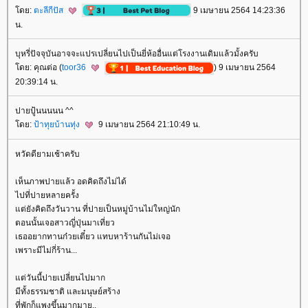
ดย:
ตะลีกีปัส
9 เมษายน 2564 14:23:36
น.
บุหรี่ปัจจุบันอาจจะแปรเปลี่ยนไปเป็นยี่ห้ออื่นแต่โรงงานเดิมแล้วมั้งครับ
ดย: คุณต่อ (
toor36
) 9 เมษายน 2564
20:39:14 น.
ปายปู้นนนนน ^^
ดย:
ป้าทุยบ้านทุ่ง
9 เมษายน 2564 21:10:49 น.
หวัดดียามเช้าครับ
เห็นภาพปายแล้ว อดคิดถึงไม่ได้
ไปที่ปายหลายครั้ง
ต่ยังคิดถึงวันวาน ที่ปายเป็นหมู่บ้านไม่ใหญ่นัก
ตอนนั้นเจอสาวญี่ปุ่นมาเที่ยว
เธออยากทานก๋วยเตี๋ยว แทบหาร้านกันไม่เจอ
เพราะมีไม่กี่ร้าน...
ต่วันนี้ปายเปลี่ยนไปมาก
มีทั้งธรรมชาติ และมนุษย์สร้าง
ที่พักก็แพงขึ้นมากมาย..