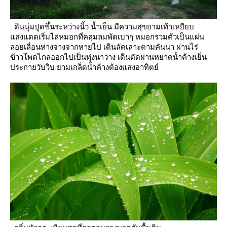
ดินนุ่มปูดขึ้นระหว่างนิ้ว น้ำเย็น มีความสุขยามเท้าเหยียบ
สงแดดเริ่มไล่หมอกที่คลุมลมพัดเบาๆ หมอกรวมตัวเป็นแผ่น
ลอยเลื่อนห่างจางจากหายไป
เดินลัดเลาะตามคันนา ผ่านไร่
ข้าวโพดไกลออกไปเป็นทุ่งนาว่าง เดินตัดผ่านหยาดน้ำค้างเย็น
ประกายวับวิบ
ามเกล็ดน้ำค้างต้องแสงอาทิตย์