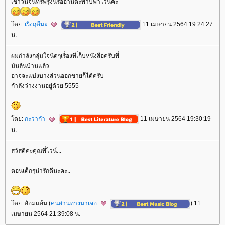
เช้าวันจันทร์พรุ่งนี้รออ่านตะพาบพีาไวน์ค่ะ
ดย:
เริงฤดีนะ
11 เมษายน 2564 19:24:27
น.
ผมกำลังกลุ่มใจนิดๆเรื่องทีเ่ก็บหนังสือครับพี่
มันล้นบ้านแล้ว
อาจจะแบ่งบางส่วนออกขายก็ได้ครับ
กำลังว่างงานอยู่ด้วย 5555
ดย:
กะว่าก๋า
11 เมษายน 2564 19:30:19
น.
สวัสดีค่ะคุณพี่ไวน์...
ตอนเด็กๆน่ารักดีนะคะ..
ดย: อัอมแอ้ม (
คนผ่านทางมาเจอ
) 11
เมษายน 2564 21:39:08 น.