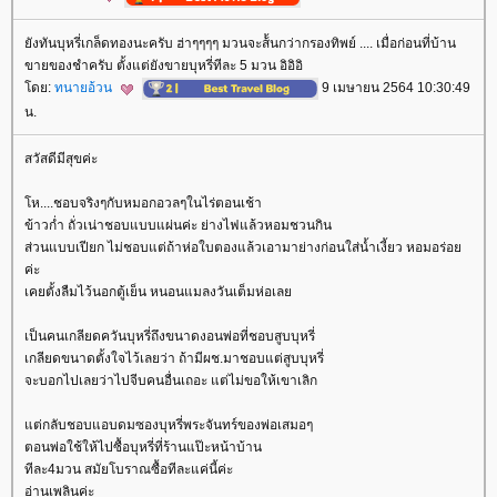
ังทันบุหรี่เกล็ดทองนะครับ ฮ่าๆๆๆๆ มวนจะส้้นกว่ากรองทิพย์ .... เมื่อก่อนที่บ้าน
ขายของชำครับ ตั้งแต่ยังขายบุหรี่ทีละ 5 มวน อิอิอิ
ดย:
ทนายอ้วน
9 เมษายน 2564 10:30:49
น.
สวัสดีมีสุขค่ะ
ห....ชอบจริงๆกับหมอกอวลๆในไร่ตอนเช้า
ข้าวก่ำ ถั่วเน่าชอบแบบแผ่นค่ะ ย่างไฟแล้วหอมชวนกิน
ส่วนแบบเปียก ไม่ชอบแต่ถ้าห่อใบตองแล้วเอามาย่างก่อนใส่น้ำเงี้ยว หอมอร่อ
ค่ะ
เคยตั้งลืมไว้นอกตู้เย็น หนอนแมลงวันเต็มห่อเล
เป็นคนเกลียดควันบุหรี่ถึงขนาดงอนพ่อที่ชอบสูบบุหรี่
เกลียดขนาดตั้งใจไว้เลยว่า ถ้ามีผช.มาชอบแต่สูบบุหรี่
จะบอกไปเลยว่าไปจีบคนอื่นเถอะ แต่ไม่ขอให้เขาเลิก
ต่กลับชอบแอบดมซองบุหรี่พระจันทร์ของพ่อเสมอๆ
ตอนพ่อใช้ให้ไปซื้อบุหรี่ที่ร้านแป๊ะหน้าบ้าน
ทีละ4มวน สมัยโบราณซื้อทีละแค่นี้ค่ะ
อ่านเพลินค่ะ