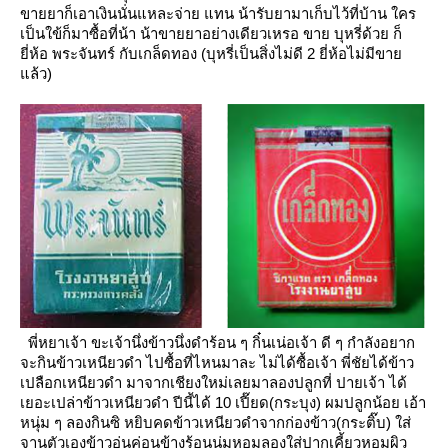
ขายยาก็เอาเงินนั่นแหละจ่า
ทน น้ารับยามาเก็บไว้ที่บ้าน ใคร
เป็นใข้ก็มาซื้อที่น้า
น้าขายยาอย่างเดียวเหรอ
ขาย บุหรี่ด้วย ก็
ี่ห้อ พระจันทร์ กับเกล็ดทอง (บุหรี่เป็นสิ่งไม่ดี 2 ยี่ห้อไม่มีขา
ล้ว)
พี่หยาเจ้า ขะเจ้านึ่งข้าวนึ่งดำร้อน ๆ กิ๋นเน่อเจ้า
ดี ๆ กำลังอยาก
จะกินข้าวเหนียวดำ ไปซื้อที่ไหนมาละ
ไม่ได้ซื้อเจ้า พี่ชัยได้ข้าว
เปลือกเหนียวดำ มาจากเชียงใหม่เลยมาลองปลูกที่ ปายเจ้า
ได้
เยอะเปล่าข้าวเหนียวดำ
ปีนี้ได้ 10 เปี๊ยด(กระบุง) ผมปลูกน้อย เอ้า
หนุ่ม ๆ ลองกินซิ
หยิบคดข้าวเหนียวดำจากก่องข้าว(กระติ๊บ) ใส่
จานตัวเองข้าวอุ่นค่อนข้างร้อนนุ่มหอมลองใส่ปากเคี้ยวหอมผิว