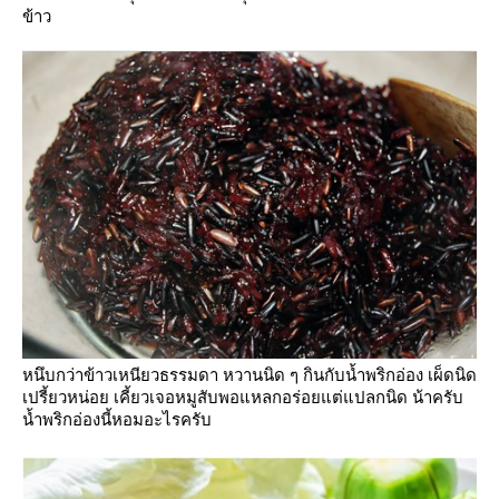
ข้าว
หนึบกว่าข้าวเหนียวธรรมดา หวานนิด ๆ
กินกับน้ำพริกอ่อง เผ็ดนิด
เปรี้ยวหน่อย เคี้ยวเจอหมูสับพอแหลกอร่อยแต่แปลกนิด
น้าครับ
น้ำพริกอ่องนี้หอมอะไรครับ