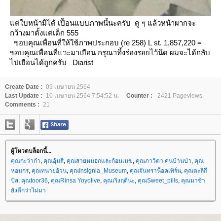
ต่ใบหน้ามิได้ เปื้อนแบบภาพนี้นะครับ ดู ๆ แล้วหน้าผากจะ
กว้างมาตั้งแต่เด็ก 555
ขอบคุณเพื่อนที่ให้ใช้ภาพประกอบ (re 258)
L
st. 1,857,220
=
ขอบคุณเพื่อนที่แวะมาเยือน กรุณาทิ้งร่องรอยไว้นิด ผมจะได้กลับ
ไปเยือนได้ถูกครับ
Diarist
Create Date :
09 เมษายน 2564
Last Update :
10 เมษายน 2564 7:54:52 น.
Counter :
2421 Pageviews.
Comments :
21
ผู้โหวตบล็อกนี้...
คุณกะว่าก๋า
,
คุณอุ้มสี
,
คุณสายหมอกและก้อนเมฆ
,
คุณภาวิดา คนบ้านป่า
,
คุณ
หอมกร
,
คุณทนายอ้วน
,
คุณInsignia_Museum
,
คุณจันทราน็อคเทิร์น
,
คุณตะลีกี
ปัส
,
คุณtoor36
,
คุณRinsa Yoyolive
,
คุณเริงฤดีนะ
,
คุณSweet_pills
,
คุณมาช้า
ังดีกว่าไม่มา