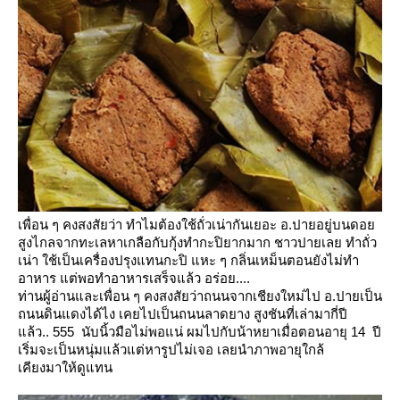
เพื่อน ๆ คงสงสัยว่า ทำไมต้องใช้ถั่วเน่ากันเยอะ อ.ปายอยู่บนดอ
สูงไกลจากทะเลหาเกลือกับกุ้งทำกะปิยากมาก
ชาวปายเลย ทำถั่ว
เน่า ใช้เป็นเครื่องปรุงแทนกะปิ แหะ ๆ กลิ่นเหม็นตอนยังไม่ทำ
อาหาร
ต่พอทำอาหารเสร็จแล้ว อร่อย....
ท่านผู้อ่านและเพื่อน ๆ คงสงสัยว่าถนนจากเชียงใหม่ไป อ.ปายเป็น
ถนนดินแดงได้ไง เคยไปเป็นถนนลาดยาง สูงชันที่เล่ามากี่ปี
ล้ว.. 555 นับนิ้วมือไม่พอแน่ ผมไปกับน้าหยาเมื่อตอนอายุ 14 ปี
เริ่มจะเป็นหนุ่มแล้วแต่หารูปไม่เจอ เลยนำภาพอายุใกล้
เคียงมาให้ดูแทน