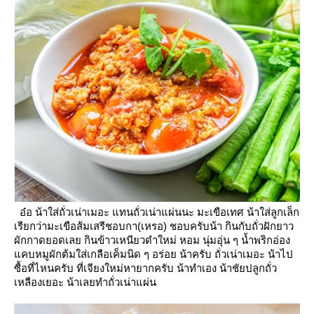
อ๋อ น้าใส่ถั่วเน่าเมอะ แทนถั่วเน่าแผ่นนะ มะเขือเทศ น้าใส่ลูกเล็ก
เรียกว่ามะเขือส้มเสรีชอบกา(เหรอ)
ชอบครับน้า กินกับถั่วฝักยาว
ผักกาดยอดเล
กินข้าวเหนียวดำใหม่ หอม นุ่มอุ่น ๆ น้ำพริกอ่อง
คบหมูผักต้มใส่เกลือเค็มนิด ๆ อร่อ
น้าครับ ถั่วเน่าเมอะ น้าไป
ซื้อที่ไหนครับ ที่เจียงใหม่หายากครับ
น้าทำเอง น้าชัยปลูกถั่ว
เหลืองเยอะ น้าเลยทำถั่วเน่าแผ่น