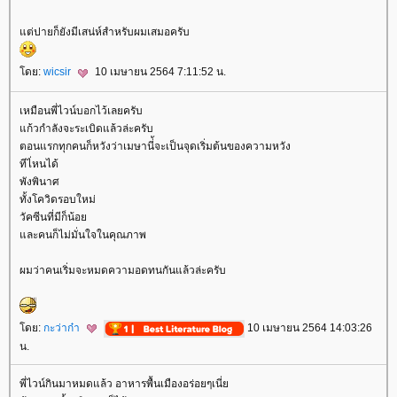
ต่ปายก็ยังมีเสน่ห์สำหรับผมเสมอครับ
ดย:
wicsir
10 เมษายน 2564 7:11:52 น.
เหมือนพี่ไวน์บอกไว้เลยครับ
ก้วกำลังจะระเบิดแล้วล่ะครับ
ตอนแรกทุกคนก็หวังว่าเมษานี่้จะเป็นจุดเริ่มต้นของความหวัง
ทีไ่หนได้
พังพินาศ
ทั้งโควิดรอบใหม่
วัคซีนที่มีก็น้อ
ละคนก็ไม่มั่นใจในคุณภาพ
ผมว่าคนเริ่มจะหมดความอดทนกันแล้วล่ะครับ
ดย:
กะว่าก๋า
10 เมษายน 2564 14:03:26
น.
พี่ไวน์กินมาหมดแล้ว อาหารพื้นเมืองอร่อยๆเนี่