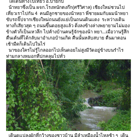
ได้เดินทางไปเที่ยว อ.ปายกับ
น้าหยาซึ่งเป็น ผจก.โรงหนักตงก๊ก(ศรีวิศาล) เชียงใหม่ชวนไป
เที่ยวเราไปกัน 4 คนมีลูกชายของน้าหยา พี่ชายผมกับผมน้าหยา
ขับรถจิ๊ปจากเชียงใหม่ถนนยังแย่เป็นถนนดินแดง
ระหว่างเดิน
ทางก็เสียวสุด ๆ ถนนขึ้นดอยสูงแล้ว ดิ่งลงข้างล่างพยายามไม่มอง
ข้างตัวก็เป็นเหวลึก ไปค้างบ้านคนรู้จักของน้า
หยา...เมื่อวานรู้สึก
ตื่นเต้นทึ่ได้กลับมาอำเภอบ้านเกิด คืนนั้นหลับสบาย ตื่นมาตอน
เช้ามืดก็เดินไปในไร่
นาของใครไม่รู้ไกลออกไปเห็นดอยไม่สูงมีวัดอยู่ข้างบนรำไร
ท่ามกลางหมอกที่ปกคลุมไปทั่ว
เดินดูแปลงผักที่กว้างของชาวบ้าน มีลำเหมืองน้ำไหลช้า ๆ เดิน