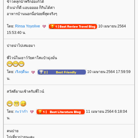
ข้าวคลุกน้ำพริกอ่องก็ได้
ถั่วเน่าก็ดี แอบออออ ก็กินได้ค่า
อาหารบ้านนอกนี่อร่อยที่สุดจริงๆ
ดย:
Rinsa Yoyolive
10 เมษายน 2564
15:53:40 น.
ปายน่าไปเสมอมา
พี่ไวน์ในเยาว์วัยตาใสแป๋วมุ่งมั่น
ดย:
เริงฤดีนะ
10 เมษายน 2564 17:59:59
น.
สวัสดียามเช้าครับพี่ไวน์
ดย:
กะว่าก๋า
11 เมษายน 2564 6:18:04
น.
คนปา
ไปเที่ยวปายนะคะ