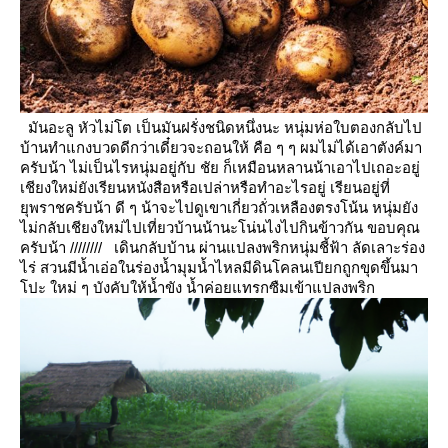
มันอะลู หัวไม่โต เป็นมันฝรั่งชนิดหนึ่งนะ หนุ่มห่อใบตองกลับไป
บ้านทำแกงบวดดีกว่าเดี๋ยวจะถอนให้
คือ ๆ ๆ ผมไม่ได้เอาตังค์มา
ครับน้า
ไม่เป็นไรหนุ่มอยู่กับ ชัย ก็เหมือนหลานน้าเอาไปเถอะอยู่
เชียงใหม่ยังเรียนหนังสือหรือเปล่าหรือทำอะไรอยู่
เรียนอยู่ที่
ุพราชครับน้า
ดี ๆ น้าจะไปดูเขาเกี่ยวถั่วเหลืองตรงโน้น หนุ่มยัง
ไม่กลับเชียงใหม่ไปเที่ยวบ้านน้านะโน่นไงไปกินข้าวกัน
ขอบคุณ
ครับน้า
////////
เดินกลับบ้าน ผ่านแปลงพริกหนุ่มชี้ฟ้า ลัดเลาะร่อง
ไร่ สวนมีน้ำเอ่อในร่องน้ำมุมน้ำไหลมีดินโคลนเปียกถูกขุดขึ้นมา
ปะ
หม่ ๆ บังคับให้น้ำขัง น้ำค่อยแทรกซืมเข้าแปลงพริก