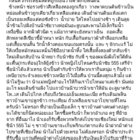
กลิ่นหัวกระเทียมสดที่ถูกถอนวางพาดกับพื้นดิน
ข้างหน้า ช่อรวงข้าวสีเหลืองทองถูกเกี่ยว
วางพาดบนต้นข้าวเป็น
หย่อมต้นข้าวถูกเคียวเกี่ยวเหลือแต่ตอ เดินย่ำผ่านดินแห้งแตก
เป็นรอยเหลือแต่ตอซังข้าว
น้ำปาย ใสไหลไปอย่างช้า ๆ เดินลุ
น้ำข้ามไปฝั่งบ้านน้าชัยวางห่อมันอะลูบนสะพานไม้เล็กริมน้ำ
เหงื่อซึม
จากผิวตัวนิด ๆ แม้อากาศจะยังหนาวเย็น
ถอดเสื้อ
สักหลาดสีเขียวขี้ม้าหนา หนัก กับเสื้อกันหนาวผ้าสำลีออกเหลือ
ต่เสื้อแขนสั้น วักน้ำล้างคอแขนแถมตรงนั้น
หะ ๆ จักกะแร้ ไม่
ห้เหงื่อหมักหมมเหม็นใช้มือปาดน้ำทิ้ง ใส่เสื้อทั้งสองตัวกลับเข้า
หม่เดินกลับบ้าน
น้าหยา กับน้าชัย กับพี่ ๆ ของผมนั่งผิงไฟใต้ต้น
มะตื๋น(กระท้อน)ใกล้ยุ้งข้าว
น้าหญิงไปไหนครับน้าชั
555 เสรีจำ
ชื่อน้าได้แล้วเหรอ น้าเปิ้นทำกับข้าวให้พวกเรากินหนุ่ม ๆ กินข้าว
เหนียวประจำเลยแช่ข้าวเหนียวไว้เมื่อคืน
ป่านนี้คงสุกแล้วมั้ง แต่
น้าไม่รู้นะว่า น้าแม่หญิงทำอะไรให้กินเราไปไหนมาแต่เช้า นั่นห่อ
อะไร
ผมเดินข้ามฝั่ง ไปแถวบ้านน้าบวรน้าเขาให้มัน อะลูมาครับ
ห..เส เดินไปไกล เกือบถึงวัดแม่เย็นเลยนะเนี่
ครับเดินเพลิน
ชาวบ้านเขาปลูกข้าว กระเทียม ถั่วเหลืองเขาเอาไปขายที่ไหน
ครับน้า
ไม่หรอก ที่ปายเป็นเมืองเล็ก ๆ ชาวบ้านต่างคนต่างปลูก
จะได้ขายก็นิดหน่อยเอง
ครซื้อครับน้า
ก็พวกอำเภอ ครู ที่ย้า
จาก ที่อื่นมาไง น้าเองก็รับซื้อพวกพริกส่งไปขายเชียงใหม่
หนักแย่
ซิน้า
555 ไม่ ๆ ชาวบ้านเขาจะเก็บพริกแก่ตากแห้ง น้าฝากม้าต่าง
ไปขายที่เชียงใหม่
น้าไม่ไปด้วยเหรอ
ไม่ต้องหรอก น้ามีขาประจำ
ที่รับซื้อ แกว่นที่คุมม้าต่างไปส่งของแล้วรับเงินแล้วไปรับยาที่ร้าน