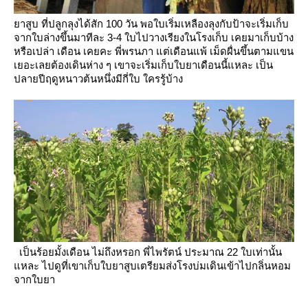
าสูบ ที่ปลูกลุงได้สัก 100 วัน พอใบเริ่มเหลืองลุงกับป้าจะเริ่มเก็บ
จากใบล่างขึ้นมาทีละ 3-4 ใบไปวางเรียงในโรงเก็บ
เคยมาเก็บบ้าง
หรือเปล่า เดือน
เคยคะ พี่พรนภา แต่เดือนแพ้ เม็ดผื่นขึ้นตามแขน
เยอะเลยต้องเดินห่าง ๆ เขาจะเริ่มเก็บใบยาเดือนนี้แหละ
เป็น
ปลายปีฤดูหนาวต้นหนึ่งมีกี่ใบ ใครรู้บ้าง
เป็นร้อยมั้งเดือน
ไม่ถึงหรอก พี่ไพรัตน์ ประมาณ 22 ใบเท่านั้น
หละ ไปดูที่เขาเก็บใบยาสูบเตรียมส่งโรงบ่มเดินเข้าไปกลิ่นหอม
จากใบยา