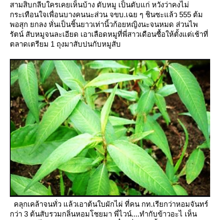
สามสิบกลีบใครเคยเห็นบ้าง
ตับหมู เป็นตับแก่ หวังว่าคงไม่
กระเทือนใจเพื่อนบางคนนะส่วน จขบ.เฉย ๆ ชินซะแล้ว 555
ต้ม
พอสุก ยกลง หั่นเป็นชิ้นยาวเท่านิ้วก้อยหญิงนะจนหมด
ส่วนไพ
รัตน์ สับหมูจนละเอียด เอาเลือดหมูที่พี่สาวเดือนซื้อให้ตั้งแต่เช้าที่
ตลาดเตรียม 1 ถุงมาสับปนกับหมูสับ
คลุกเคล้าจนทั่ว แล้วเอาต้นใบผักไผ่ ที่คน กท.เรียกว่าหอมจันทร์
กว่า 3 ต้นสับรวมกลิ่นหอมโชยมา
พี่ไวน์....ทำกับข้าวอะไ เห็น