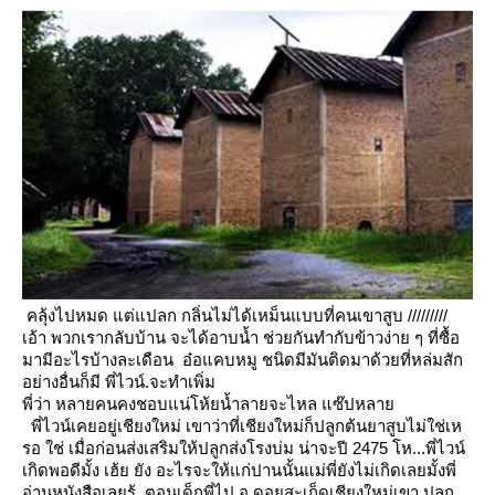
คลุ้งไปหมด แต่แปลก กลิ่นไม่ได้เหม็นแบบที่คนเขาสูบ
/////////
เอ้า พวกเรากลับบ้าน จะได้อาบน้ำ ช่วยกันทำกับข้าวง่าย ๆ
ที่ซื้อ
มามีอะไรบ้างละเดือน
อ๋อแคบหมู ชนิดมีมันติดมาด้วยที่หล่มสัก
อย่างอื่นก็มี พี่ไวน์.จะทำเพิ่ม
พี่ว่า หลายคนคงชอบแน่โห้ยน้ำลายจะไหล แซ๊ปหลา
พี่ไวน์เคยอยู่เชียงใหม่ เขาว่าที่เชียงใหม่ก็ปลูกต้นยาสูบไม่ใช่เห
รอ
ช่ เมื่อก่อนส่งเสริมให้ปลูกส่งโรงบ่ม น่าจะปี 2475
ห...พี่ไวน์
เกิดพอดีมั้ง
เฮ้ย ยัง อะไรจะให้แก่ปานนั้นแม่พี่ยังไม่เกิดเลยมั้งพี่
อ่านหนังสือเลยรู้..ตอนเด็กพี่ไป อ.ดอยสะเก็ดเชียงใหม่เขา
ปลูก