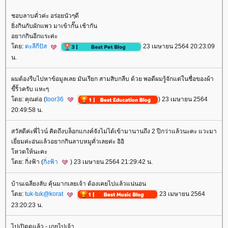
ชอบลาบคั่วค่ะ อร่อยนัวๆดี
ิ่งกินกับผักแพว มาเข้ากั๊น เช้ากัน
อยากกินอีกแระค่ะ
ดย:
ตะลีกีปัส
23 เมษายน 2564 20:23:09
น.
ผมต้องรีบไปหาข้อมูลเลย มันเรียก สามสิบกลีบ ด้วย พอดีผมรู้จักแต่ในชื่อของผ้า
ขี้ริ้วครับ แหะๆ
ดย: คุณต่อ (
toor36
) 23 เมษายน 2564
20:49:58 น.
สวัสดีค่ะพี่ไวน์ คิดถึงบล็อกแกงค์จังไม่ได้เข้ามานานถึง 2 ปีกว่าแล้วนะคะ แวะมา
เยี่ยมค่ะอ่นแล้วอยากกินลาบหมูคั่วเลยค่ะ อิอิ
หวตให้นะคะ
ดย: กิ่งฟ้า (
กิ่งฟ้า
) 23 เมษายน 2564 21:29:42 น.
บ้านเฉลียงลับ คุ้นมากเลยเจ้า ต้องเคยไปแล้วแน่นอน
ดย:
tuk-tuk@korat
23 เมษายน 2564
23:20:23 น.
ไปเปิดดูแล้ว - เกยไปเจ้า