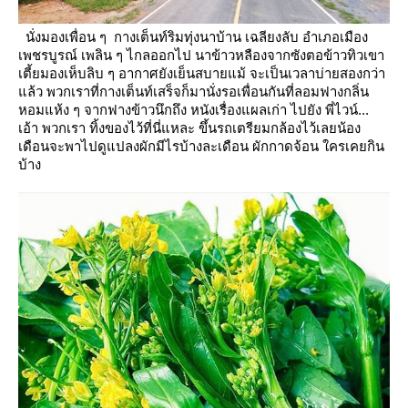
นั่งมองเพื่อน ๆ กางเต็นท์ริมทุ่งนาบ้าน เฉลียงลับ อำเภอเมือง
เพชรบูรณ์ เพลิน ๆ
ไกลออกไป นาข้าวหลืองจากซังตอข้าวทิวเขา
เตี้ยมองเห็บลิบ ๆ อากาศยังเย็นสบายแม้
จะเป็นเวลาบ่ายสองกว่า
ล้ว พวกเราที่กางเต็นท์เสร็จก็มานั่งรอเพื่อนกันที่ลอมฟางกลิ่น
หอมแห้ง ๆ จากฟางข้าวนึกถึง
หนังเรื่องแผลเก่า
ไปยัง พี่ไวน์...
เอ้า พวกเรา ทิ้งของไว้ที่นี่แหละ ขึ้นรถเตรียมกล้องไว้เลยน้อง
เดือนจะพาไปดูแปลงผักมีไรบ้างละเดือน
ผักกาดจ้อน ใครเคยกิน
บ้าง