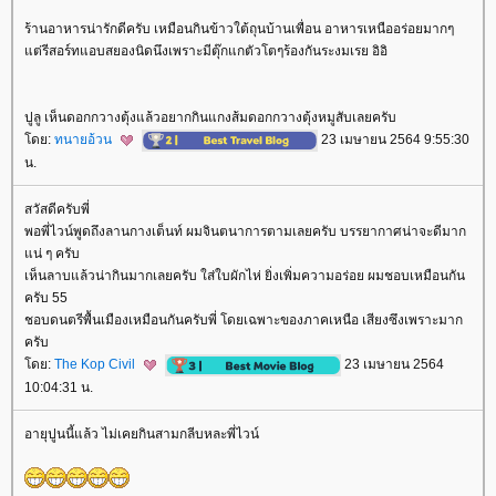
ร้านอาหารน่ารักดีครับ เหมือนกินข้าวใต้ถุนบ้านเพื่อน อาหารเหนืออร่อยมากๆ
ต่รีสอร์ทแอบสยองนิดนึงเพราะมีตุ๊กแกตัวโตๆร้องกันระงมเรย อิอิ
ปูลู เห็นดอกกวางตุ้งแล้วอยากกินแกงส้มดอกกวางตุ้งหมูสับเลยครับ
ดย:
ทนายอ้วน
23 เมษายน 2564 9:55:30
น.
สวัสดีครับพี่
พอพี่ไวน์พูดถึงลานกางเต็นท์ ผมจินตนาการตามเลยครับ บรรยากาศน่าจะดีมาก
น่ ๆ ครับ
เห็นลาบแล้วน่ากินมากเลยครับ ใส่ใบผักไห่ ยิ่งเพิ่มความอร่อย ผมชอบเหมือนกัน
ครับ 55
ชอบดนตรีพื้นเมืองเหมือนกันครับพี่ โดยเฉพาะของภาคเหนือ เสียงซึงเพราะมาก
ครับ
ดย:
The Kop Civil
23 เมษายน 2564
10:04:31 น.
อายุปูนนี้แล้ว ไม่เคยกินสามกลีบหละพี่ไวน์