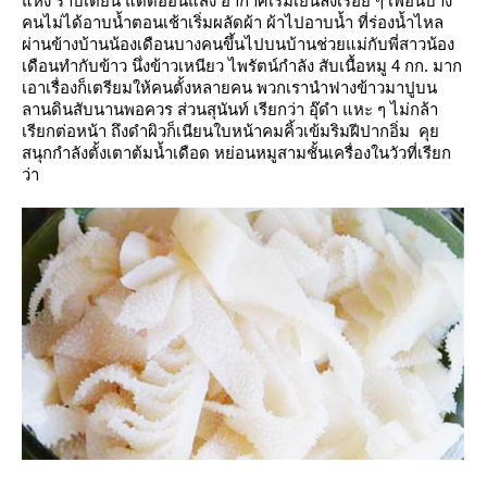
ห้ง ราบเตียน แดดอ่อนแสง อากาศเริ่มเย็นลงเรื่อย ๆ เพื่อนบาง
คนไม่ได้อาบน้ำตอนเช้าเริ่มผลัดผ้า
ผ้าไปอาบน้ำ ที่ร่องน้ำไหล
ผ่านข้างบ้านน้องเดือนบางคนขึ้นไปบนบ้านช่วยแม่กับพี่สาวน้อง
เดือนทำกับข้าว
นึ่งข้าวเหนียว
ไพรัตน์กำลัง สับเนื้อหมู 4 กก. มาก
เอาเรื่องก็เตรียมให้คนตั้งหลายคน พวกเรานำฟางข้าวมาปูบน
ลานดินสับนานพอควร
ส่วนสุนันท์ เรียกว่า อุ๊ดำ แหะ ๆ ไม่กล้า
เรียกต่อหน้า ถึงดำผิวก็เนียนใบหน้าคมคิ้วเข้มริมฝีปากอิ่ม
คุ
สนุกกำลังตั้งเตาต้มน้ำเดือด หย่อนหมูสามชั้นเครื่องในวัวที่เรียก
ว่า