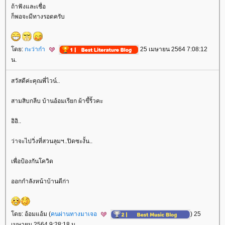
ถ้าฟังและเชื่อ
ก็พอจะมีทางรอดครับ
ดย:
กะว่าก๋า
25 เมษายน 2564 7:08:12
น.
สวัสดีค่ะคุณพี่ไวน์..
สามสิบกลีบ บ้านอ้อมเรียก ผ้าขี้ริ้วคะ
อิอิ..
ว่าจะไปวิ่งที่สวนลุมฯ..ปิดซะงั้น..
เพื่อป้องกันโควิด
ออกกำลังหน้าบ้านดีก่า
ดย: อ้อมแอ้ม (
คนผ่านทางมาเจอ
) 25
เมษายน 2564 9:28:18 น.