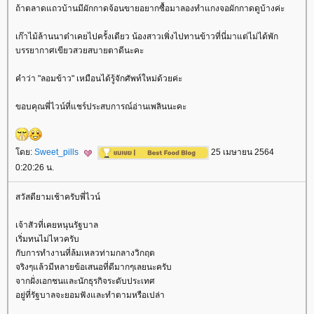
ถ้าตลาดแถวบ้านมีผักกาดจ้อนขายอยากซื้อมาลองทำแกงจอผักกาดดูบ้างค่ะ
เก๊าไม้ล้านนาต๋าเคยไปครั้งเดียว น้องสาวเพิ่งไปทานข้าวที่นี่มาแต่ไม่ได้พัก
บรรยากาศเขียวสวยสบายตาดีนะคะ
คำว่า "ลอมข้าว" เหมือนได้รู้จักศัพท์ใหม่ด้วยค่ะ
ขอบคุณพี่ไวน์ที่แชร์ประสบการณ์อ่านเพลินนะคะ
ดย:
Sweet_pills
25 เมษายน 2564
0:20:26 น.
สวัสดียามเช้าครับพี่ไวน์
เจ้าสัวที่เคยหนุนรัฐบาล
เริ่มทนไม่ไหวครับ
กับการทำงานที่ล้มเหลวท่ามกลางวิกฤต
จริงๆแล้วมีหลายข้อเสนอที่ดีมากๆเลยนะครับ
จากฝั่งเอกชนและนักธุรกิจระดับประเทศ
อยู่ที่รัฐบาลจะยอมฟังและทำตามหรือเปล่า