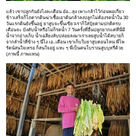
ล้ว เขาปลูกกันยังไงละเดือน
อ๋อ...ลุง เพาะกล้าไว้ก่อนพอเกี่ยว
ข้าวเสร็จก็ไถตากดินฆ่าเชื้อเอาต้นกล้าลงปลูกไม่ต้องรดน้ำใน 30
วันแรกดินยังชึ้นอยู่
าสูบจะขึ้นเขียวเราก็ใส่ปุ๋ยตามปกติครบ
เดือนจะ บังคับน้ำหรือไม่ก็รดน้ำ 7 วันครั้งที่อื่นปลูกยากแต่ที่นี่มี
น้ำจากอ่างเก็บ
น้ำเฉลียงลับปล่อยลงมาเราเลยสูบน้ำได้สบายก็
จากลำน้ำที่ข้าง ๆ นี่ไง
เอ..เดือน เขาเก็บใบยาสูบตอนไหน
พี่ไพ
รัตน์สนใจเหรอ
ก็สนใจอยู่ แหะ ๆ พี่เป็นคนโบราณสูบบุหรี่ด้ว
(ภาพนี้ ภาพแทน)