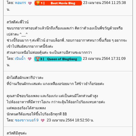
ดย:
หอมกร
23 เมษายน 2564 11:25:38
น.
สวัสดีค่ะพี่ไวน์
ชมบรรยากาศรอบตัวแล้วนึกถึงเรื่องแผลเก่า คิดว่าตัวเองเป็นพี่ขวัญด้วยหรือ
เปล่าคะ ^__^
ช่วงนี้ร้อนมาก ๆ ค่ะพี่ไวน์ อ่านบล็อกพี่..รอบกายอากาศหนาวขึ้นเรื่อย ๆ อยากจะ
เข้าไปสัมผัสบรรยากาศนี้จังค่ะ
ส่วนลาบเหนือไม่ค่อยคุ้นค่ะ จะเป็นลาบอีสานซะมากกว่า
ดย:
เนินน้ำ
23 เมษายน 2564 17:31:09
น.
ผักไผ่คือผักแพวรึป่าวคะ
ที่บ้านเรียนผักกะเสมค่ะ แกงเหลืองอร่อยมาก ใส่ข้าวยำก็อร่อยค่ะ
คุณสามีชอบร้องเพลง และร้องเก่ง แต่เป็นคนมีโลกส่วนตัวสูง
ไปห้องอาหารที่มีคาราโอเกะ กว่าจะลุ้นให้ออกไปร้องแทบตายค่ะ
ต่พอเธอร้องได้สามเพลง
นักดนตรีต้องขอให้ขึ้นไปร้องอีกทุกที อิอิ
ดย:
ซองขาวเบอร์ 9
23 เมษายน 2564 18:52:50 น.
สวัสดีมีสุขค่ะ