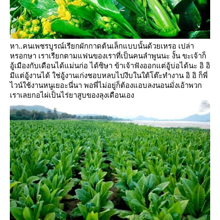
หา..คนเพชรบูรณ์เรียกผักกาดต้นเล็กแบบนั้นด้วยเหรอ
เปล่า
หรอกษา เราเรียกตามแฟนของเราที่เป็นคนลำพูนนะ
งั้น ขะเจ้าก็
อู้เมืองกับเดือนได้แม่นก่อ
ได้ซิษา ข้าเจ้าฟังออกแต่อู้บ่อได้นะ อิ อิ
มีแต่อู้งานได้
ช่อู้งานเก่งชอบหลบไปงีบในใต้โต๊ะทำงาน
อิ อิ ก็พี่
ไวน์ใช้งานหนูเยอะนี่นา พอพี่ไม่อยู่ก็ต้องแอบลงนอนมั่งเอ้าพวก
เราเลยกอไผ่เป็นไร่ยาสูบของลุงเดือนเอง