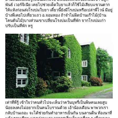
พันธ์ เวอร์จิเนีย เคยไปช่วยเด็ดใบยาแล้วก็ใช้ไม้เสียบแขวนตาก
ห้แห้งก่อนส่งโรงบ่มใบยา
เดี๋ยวนี้ยังมีโรงบ่มหรือเปล่าพี่ไวน์
มีอยู่
บ้างพี่เคยไปเที่ยวแถว อ.จอมทอง ถ้าจำไม่ผิดบ้านเก๊าไม้(บ้าน
คนต้นไม้)บางส่วนเขาเปลี่ยนโรงบ่มเป็นที่พัก
จากโรงบ่มเก่า
ปรับเป็นที่พัก หรู
เท่าที่พี่รู้ เข้าใจว่าคนทั่วไปจะเห็นว่าควันบุหรี่เป็นพิษคนเลยสูบ
น้อยลงคงไม่อยากเป็นคนโบราณด้ว
เอ้าน้องเดือน พาพวกเรา
กลับบ้านเถอะ จะได้ช่วยกันทำอาหารเย็นกัน
บนลานดิน ท้องนาที่