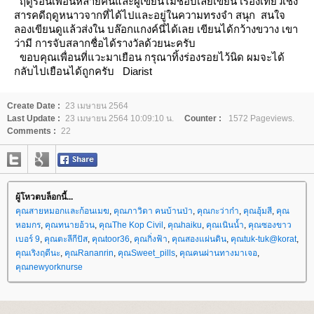
ฤดูร้อนเพื่อนหลายคนและผู้เขียนไม่ชอบเลยเขียน เรืองเที่ยวเชิง
สารคดีฤดูหนาวจากที่ได้ไปและอยู่ในความทรงจำ สนุก
สนใจ
ลองเขียนดูแล้วส่งใน บล๊อกแกงค์นี่ได้เลย เขียนได้กว้างขวาง เขา
ว่ามี
การจับสลากชื่อได้รางวัลด้วยนะครับ
ขอบคุณเพื่อนที่แวะมาเยือน กรุณาทิ้งร่องรอยไว้นิด ผมจะได้
กลับไปเยือนได้ถูกครับ
Diarist
Create Date :
23 เมษายน 2564
Last Update :
23 เมษายน 2564 10:09:10 น.
Counter :
1572 Pageviews.
Comments :
22
ผู้โหวตบล็อกนี้...
คุณสายหมอกและก้อนเมฆ
,
คุณภาวิดา คนบ้านป่า
,
คุณกะว่าก๋า
,
คุณอุ้มสี
,
คุณ
หอมกร
,
คุณทนายอ้วน
,
คุณThe Kop Civil
,
คุณhaiku
,
คุณเนินน้ำ
,
คุณซองขาว
เบอร์ 9
,
คุณตะลีกีปัส
,
คุณtoor36
,
คุณกิ่งฟ้า
,
คุณสองแผ่นดิน
,
คุณtuk-tuk@korat
,
คุณเริงฤดีนะ
,
คุณRananrin
,
คุณSweet_pills
,
คุณคนผ่านทางมาเจอ
,
คุณnewyorknurse