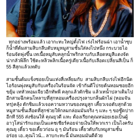
ทุกอย่างพร้อมแล้ว เอากะทะใหญ่ตั้งไฟ เร่งไฟร้อนฉ่า เอาน้ำซุบ
ก็น้ำที่ต้มสามสิบกลีบตับหมูหมูสามชั้นใส่ลงไปหนึ่ง
กระบวยไอ
ร้อนจัดพุ่งขึ้น เทเนื้อหมูสับคลุกน้ำพริกลาบกับเลือดหมูสีแดงจัด
น่ากลัวพิลึก
ช้ตะหลิวพลิกเนื้อครู่เดียวเนื้อกับเลือดเปลี่ยนสีเป็น ก็
55 สีสุกแล้วเทตับ
สามชั้นต้มแข็งซอยเป็นแท่งสี่เหลี่ยมกับ
สามสิบกลีบเร่งไฟอีกนิด
ไอร้อนพุ่งหมูสับกับเครื่องในร้อนจัด เข้ากันดีโปรยต้นหอมซอยอีก
ขยุ้ม
เทหัวหอมเจียวอีกทัพพี คลุกแล้วตักชิม แล้วเทน้ำปลาเติมไป
อีกสามฉึกคนโหลาบที่สุกหอมเครื่องปรุงลาบกลิ่นผักไผ่
(หอมจัน
ทรฺ)คลุ้ง ตักชิมแล้วเจอความหวานของหมูสุก เคี้ยวเจอตับสุกด้ว
หมูสามชั้นเลือดที่สุกช่วยให้กลมกล่อมมันจริง ๆ
หะ ๆ ขอซู๊ดปาก
อีกที 555
ส่งช้อนให้ คุณยุวดี แหะ ต้องเรียกคุณหน่อยเธอเป็นผู้
อาวุโสน่ารักแถมเป็นแคชเชียร์คอยจ่ายเงินให้พวกเรา
เป็นไงครับ
คุณยุ
เดี๋ยว ขอเคี้ยวก่อน อุ ๆ มันร้อน เคี้ยวตับกับหมูสามชั้น
อร่อย เอ..คุณไวน์... ลาบกะทะนี้ มันหอมมันดีด้ว