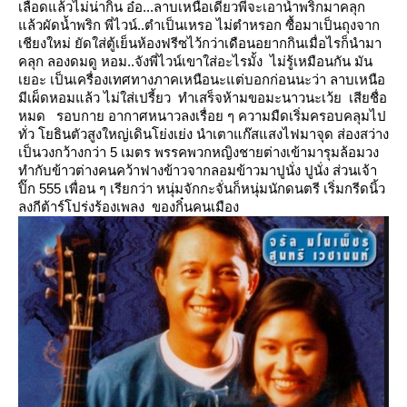
เลือดแล้วไม่น่ากิน
อ๋อ...ลาบเหนือเดี๋ยวพี่จะเอาน้ำพริกมาคลุก
ล้วผัดน้ำพริก
พี่ไวน์..ตำเป็นเหรอ
ไม่ตำหรอก ซื้อมาเป็นถุงจาก
เชียงใหม่ ยัดใส่ตู้เย็นห้องฟรีซไว้กว่าเดือนอยากกินเมื่อไรก็นำมา
คลุก ลองดมดู
หอม..จังพี่ไวน์เขาใส่อะไรมั้ง
ไม่รู้เหมือนกัน มัน
เยอะ เป็นเครื่องเทศทางภาคเหนือนะแต่บอกก่อนนะว่า ลาบเหนือ
มีเผ็ดหอมแล้ว ไม่ใส่เปรี้ยว
ทำเสร็จห้ามขอมะนาวนะเว้ย เสียชื่อ
หมด
รอบกาย อากาศหนาวลงเรื่อย ๆ ความมืดเริ่มครอบคลุมไป
ทั่ว โยธินตัวสูงใหญ่เดินโย่งเย่ง นำเตาแก๊สแสงไฟมาจุด
ส่องสว่าง
เป็นวงกว้างกว่า 5 เมตร พรรคพวกหญิงชายต่างเข้ามารุมล้อมวง
ทำกับข้าวต่างคนคว้าฟางข้าวจากลอมข้าวมาปูนั่ง
ปูนั่ง ส่วนเจ้า
ปิ๊ก 555 เพื่อน ๆ เรียกว่า หนุ่มจักกะจั่นก็หนุ่มนักดนตรี เริ่มกรีดนิ้ว
ลงกีต้าร์โปร่งร้องเพลง
ของกิ๋นคนเมือง