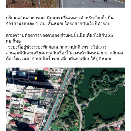
บริเวณสวนสาธารณะ มีถนนร่มรื่นเหมาะสำหรับจ๊อกกิ้ง ปั่น
จักรยานรอบละ 4 กม. สั้นหน่อยใครอยากปั่น/วิ่ง ก็ทำรอบ
ตามความต้องการของตนเอง ส่วนผมปั่นนิดเดียวไม่เกิน 25
กม.ก็พอ
ระยะนี้อยู่ช่วงระยะพักผ่อนมากกว่าปกติ เพราะไปแถว
สวนลุมพินีเลยเตรียมภาพกับเรื่อ่งไว้ล่วงหน้านิดหน่อ
ขากลับคง
ต้องใส่แว่นตาดำปกปิดริ้วรอยเหี่ยวตีนกาเพียบให้ดูดีหน่อ