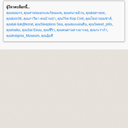
ผู้โหวตบล็อกนี้...
คุณหอมกร
,
คุณสายหมอกและก้อนเมฆ
,
คุณทนายอ้วน
,
คุณkae+aoe
,
คุณtoor36
,
คุณภาวิดา คนบ้านป่า
,
คุณThe Kop Civil
,
คุณโอน่าจอมซ่าส์
,
คุณtuk-tuk@korat
,
คุณSleepless Sea
,
คุณสองแผ่นดิน
,
คุณSweet_pills
,
คุณhaiku
,
คุณSai Eeuu
,
คุณชีริว
,
คุณคนผ่านทางมาเจอ
,
คุณกะว่าก๋า
,
คุณInsignia_Museum
,
คุณอุ้มสี