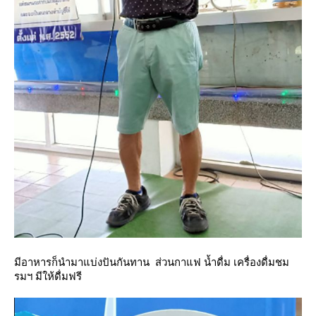
มีอาหารก็นำมาแบ่งปันกันทาน ส่วนกาแฟ น้ำดื่ม เครื่องดื่มชม
รมฯ มีให้ดื่มฟรี