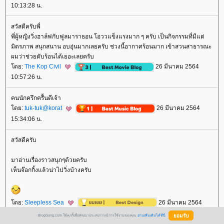
10:13:28 น.
สวัสดีครับพี่
พี่ผู้หญิงวิ่งฮาล์ฟกับฟูลมาราธอน โอววแข็งแรงมาก ๆ ครับ เป็นกิจกรรมที่มีแต่
มิตรภาพ สนุกสนาน อบอุ่นมากเลยครับ ช่วงนี้อากาศร้อนมาก เข้าสวนสาธารณะ
ผมว่าช่วยดับร้อนได้เยอะเลยครับ
ดย:
The Kop Civil
26 มีนาคม 2564
10:57:26 น.
คนนักครึกครื้นดีเจ้า
ดย:
tuk-tuk@korat
26 มีนาคม 2564
15:34:06 น.
สวัสดีครับ
มาอ่านเรื่องราวสนุกๆด้วยครับ
เห็นจ๊อกกิ้งแล้วน่าไปวิ่งบ้างครับ
ดย:
Sleepless Sea
26 มีนาคม 2564
17:11:27 น.
BlogGang.com ใช้คุกกี้เพื่อพัฒนาประสบการณ์การใช้งานของคุณ
อ่านเพิ่มเติมได้ที่นี่