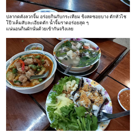
ปลากดคังลวกจิ้ม อร่อยกินกับกระเทียม ขิงสดซอยบาง ตักหัวไช
ป๊วเค็มสับละเอียดตัก น้ำจิ้มราดอร่อยสุด ๆ
น่นอนกินผักนั่นด้วยเข้ากันจริงเล