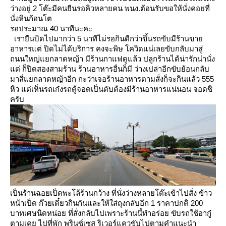
ว่างอยู่ 2 โต๊ะมีคนยืนรอคิวหลายคน พนง.ต้อนรับขอให้นั่งคอยที่
นั่งหินก้อนโต
รอประมาณ 40 นาทีนะคะ
เรายืนบิดไปมากว่า 5 นาทีไม่รอกินดีกว่าขึ้นรถขับมีร้านขา
อาหารแต่ ปิดไม่ได้บริการ คงจะพิษ
ควิดแน่เลยขับกลับมาสู่
ถนนใหญ่แยกลาดหญ้า มีร้านกาแฟดูแล้ว ปลูกร้านได้น่ารักน่านั่ง
ต่ ก็ปิดสองสามร้าน
ร้านอาหารอื่นก็มี ว่างเปล่าอีกขับย้อนกลับ
มาสี่แยกลาดหญ้าอีก กะว่าเจอร้านอาหารตามสั่งก็จะกินแล้ว 555
หิว
ต่เห็นรถเก๋งรถตู้จอดเป็นตับต้องมีร้านอาหารแน่นอน จอดซิ
ครับ
เป็นร้านฉอยเป็ดพะโล้ร้านกว้าง ที่นั่งว่างหลายโต๊ะเข้าไปสั่ง ข้าว
หน้าเป็ด ก๊วยเตี๋ยวกินกันและให้ใส่ถุงกลับอีก 1
ราคาปกติ 200
บาทเศษนิดหน่อย ที่สั่งกลับไปเพราะร้านนี้ทำอร่อ
ขับรถใช้อากู๋
ตามเคย ไปที่พัก พรินซ์เซส ริเวอร์แควขับไปตามคำแนะนำ