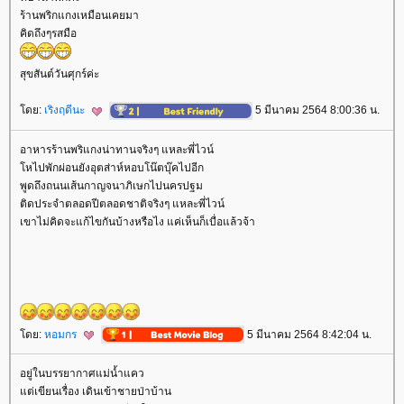
ร้านพริกแกงเหมือนเคยมา
คิดถึงๆรสมือ
สุขสันต์วันศุกร์ค่ะ
ดย:
เริงฤดีนะ
5 มีนาคม 2564 8:00:36 น.
อาหารร้านพริแกงน่าทานจริงๆ แหละพี่ไวน์
หไปพักผ่อนยังอุตส่าห์หอบโน๊ตบุ๊คไปอีก
พูดถึงถนนเส้นกาญจนาภิเษกไปนครปฐม
ติดประจำตลอดปีตลอดชาติจริงๆ แหละพี่ไวน์
เขาไม่คิดจะแก้ไขกันบ้างหรือไง แค่เห็นก็เบื่อแล้วจ้า
ดย:
หอมกร
5 มีนาคม 2564 8:42:04 น.
อยู่ในบรรยากาศแม่น้ำแคว
ต่เขียนเรื่อง เดินเข้าชายป่าบ้าน