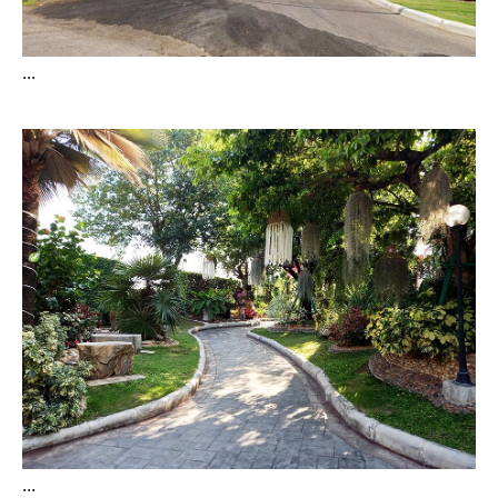
...
...