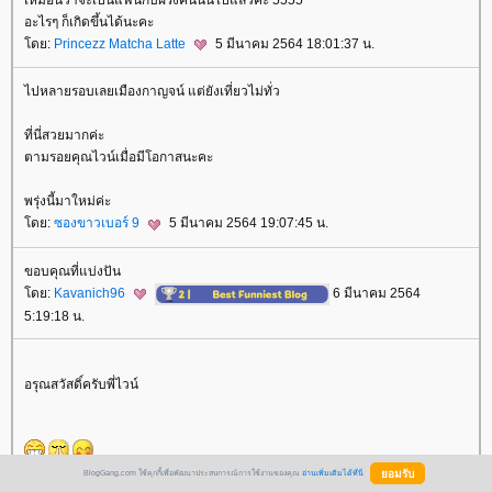
เหมือนว่าจะเป็นแฟนกับฝรั่งคนนั้นไปแล้วค่ะ 5555
อะไรๆ ก็เกิดขึ้นได้นะคะ
ดย:
Princezz Matcha Latte
5 มีนาคม 2564 18:01:37 น.
ไปหลายรอบเลยเมืองกาญจน์ แต่ยังเที่ยวไม่ทั่ว
ที่นี่สวยมากค่ะ
ตามรอยคุณไวน์เมื่อมีโอกาสนะคะ
พรุ่งนี้มาใหม่ค่ะ
ดย:
ซองขาวเบอร์ 9
5 มีนาคม 2564 19:07:45 น.
ขอบคุณที่แบ่งปัน
ดย:
Kavanich96
6 มีนาคม 2564
5:19:18 น.
อรุณสวัสดิ์ครับพี่ไวน์
BlogGang.com ใช้คุกกี้เพื่อพัฒนาประสบการณ์การใช้งานของคุณ
อ่านเพิ่มเติมได้ที่นี่
ดย:
กะว่าก๋า
6 มีนาคม 2564 6:17:17 น.