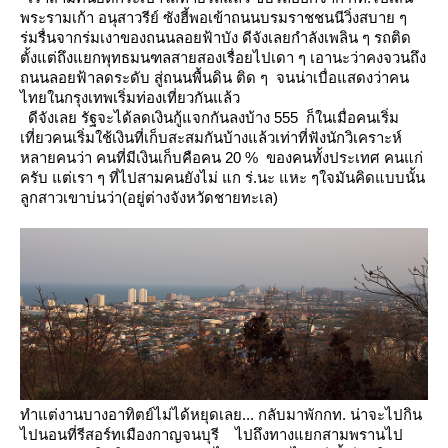
พระรามเก้า อนุสาวรีย์ ซังฮี้พอเข้าถนนบรมราชชนนีวิ่งสบาย ๆ
ร่มรื่นจากร่มเงาของถนนลอยฟ้าบัง ดีจังเลยกำลังเพลิน ๆ รถติด
ตั้งแต่ถึงแยกพุทธมนฑลสายสองเรื่อยไปเดา ๆ เอานะว่าคงจวนถึง
ถนนลอยฟ้าลดระดับ
สู่ถนนพื้นดิน ติด ๆ จนน่าเบื่อแสดงว่าคน
ไทยในกรุงเทพเริ่มท่องเที่ยวกันแล้ว
ดีจังเลย รัฐจะได้ลดเงินกู้แจกกันลงบ้าง 555 ก็ในเมื่อคนเริ่ม
เที่ยวคนเริ่มใช้เงินที่เก็บสะสมกันบ้างแล้วเท่าที่ฟังนักวิเคราะห์
หลายคนว่า คนที่มีเงินเก็บคือคน 20 % ของคนทั้งประเทศ คนแก่
ครับ
ต่เรา ๆ ที่ไปสามคนยังไม่ แก ร่.นะ แหะ ๆใจมันคิดแบบนั้น
ลูกสาวเขาบ่นว่า(อยู่ต่างจังหวัดชายทะเล)
ทำแต่งานบางอาทิตย์ไม่ได้หยุดเลย... กลับมาพักกท. น่าจะไปกิน
ไปนอนที่รีสอร์ทเมืองกาญจนบุรี
ไปถึงทางแยกสามพรานไป