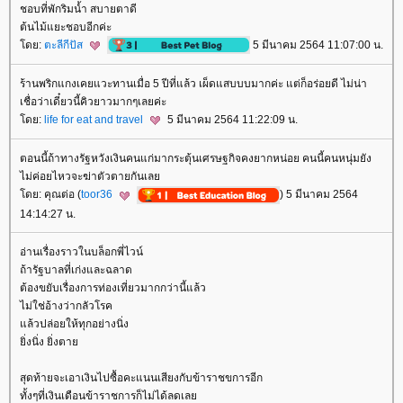
ชอบที่พักริมน้ำ สบายตาดี
ต้นไม้แยะชอบอีกค่ะ
ดย:
ตะลีกีปัส
5 มีนาคม 2564 11:07:00 น.
ร้านพริกแกงเคยแวะทานเมื่อ 5 ปีที่แล้ว เผ็ดแสบบบมากค่ะ แต่ก็อร่อยดี ไม่น่า
เชื่อว่าเดี๋ยวนี้คิวยาวมากๆเลยค่ะ
ดย:
life for eat and travel
5 มีนาคม 2564 11:22:09 น.
ตอนนี้ถ้าทางรัฐหวังเงินคนแก่มากระตุ้นเศรษฐกิจคงยากหน่อย คนนี้คนหนุ่มยัง
ไม่ค่อยไหวจะฆ่าตัวตายกันเล
ดย: คุณต่อ (
toor36
) 5 มีนาคม 2564
14:14:27 น.
อ่านเรื่องราวในบล็อกพี่ไวน์
ถ้ารัฐบาลที่เก่งและฉลาด
ต้องขยับเรื่องการท่องเที่ยวมากกว่านี้แล้ว
ไม่ใช่อ้างว่ากลัวโรค
ล้วปล่อยให้ทุกอย่างนิ่ง
ิ่งนิ่ง ยิ่งตา
สุดท้ายจะเอาเงินไปซื้อคะแนนเสียงกับข้าราชขการอีก
ทั้งๆที่เงินเดือนข้าราชการก็ไม่ได้ลดเล