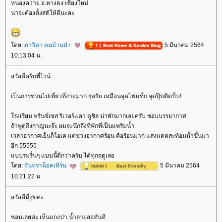
หนองควาย อ.หางดง เชียงใหม่
น่าจะต้องตั้งสติให้ดีนะคะ
ดย:
ภาวิดา คนบ้านป่า
5 มีนาคม 2564
10:13:04 น.
สวัสดีครับพี่ไวน์
เป็นการชวนไปเที่ยวที่ง่ายมาก ๆครับ เหมือนจุดไฟแช็ก จุดปุ๊บติดปั้บ!
รงเรียม พรินซ์เซส ริเวอร์แคว ดูชิล น่าพักมากเลยครับ ชอบบรรยากาศ
ถ้าพูดถึงกาญนะจ๊ะ ผมจะนึกถึงที่พักที่เป็นแพริมน้ำ
เวลาอากาศเย็นก็โอเค แต่ช่วงอากาศร้อน คือร้อนมาก แสงแดดสะท้อนน้ำขึ้นมา
อีก 55555
บบร่มรื่นๆ แบบนี้ดีกว่าครับ ได้ทุกฤดูเล
ดย:
จันทราน็อคเทิร์น
5 มีนาคม 2564
10:21:22 น.
สวัสดีมีสุขค่ะ
ชอบเลยค่ะ เห็นแกงป่า น้ำลายสอทันที