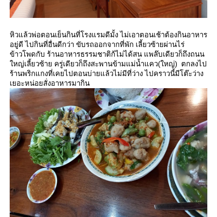
หิวแล้วพ่อตอนเย็นกินที่โรงแรมดีมั้ง
ไม่เอาตอนเช้าต้องกินอาหาร
อยู่ดี ไปกินที่อื่นดีกว่า
ขับรถออกจากที่พัก เลี้ยวซ้ายผ่านไร่
ข้าวโพดกับ ร้านอาหารธรรมชาติก้ไม่ได้สน แพล๊บเดียวก็ถึงถนน
หญ่เลี้ยวซ้า
ครู่เดียวก็ถึงสะพานข้ามแม่น้ำแคว(ใหญ่) ตกลงไป
ร้านพริกแกงที่เคยไปตอนบ่ายแล้วไม่มีที่ว่าง
ไปคราวนี้มีโต๊ะว่าง
เยอะหน่อยสั่งอาหารมากิน