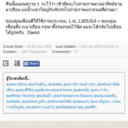
คืนนั้นนอนสบาย ๆ กะไว้ว่า เช้ามืดจะไปถ่ายภาพดวงอาทิตย์ยาม
มาเยือน แม่น้ำแควใหญ่กับขับรถไปถ่ายภาพแถวถนนที่ผ่านมา
ขอบคุณเพื่อนที่ให้ใช้ภาพประกอบ
L
st. 1,829,014
=
ขอบคุณ
เพื่อนที่แวะมาเยือน กรุณาทิ้งร่องรอยไว้นิด ผมจะได้กลับไปเยือน
ได้ถูกครับ
Diarist
Create Date :
05 มีนาคม 2564
Last Update :
5 มีนาคม 2564 6:04:53 น.
Counter :
1507 Pageviews.
Comments :
27
ผู้โหวตบล็อกนี้...
คุณทนายอ้วน
,
คุณเริงฤดีนะ
,
คุณkatoy
,
คุณภาวิดา คนบ้านป่า
,
คุณจันทราน็อค
เทิร์น
,
คุณตะลีกีปัส
,
คุณlife for eat and travel
,
คุณtoor36
,
คุณกะว่าก๋า
,
คุณRinsa Yoyolive
,
คุณเนินน้ำ
,
คุณสายหมอกและก้อนเมฆ
,
คุณสองแผ่นดิน
,
คุณhaiku
,
คุณSweet_pills
,
คุณKavanich96
,
คุณหอมกร
,
คุณบาบิบูเบะ...แปลง
กายเป็นบูริน
,
คุณซองขาวเบอร์ 9
,
คุณSleepless Sea
,
คุณชีริว