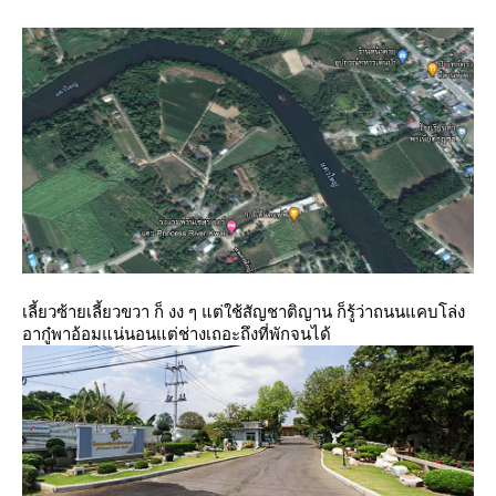
เลี้ยวซ้ายเลี้ยวขวา ก็ งง ๆ แต่ใช้สัญชาติญาน
ก็รู้ว่าถนนแคบโล่ง
อากู๋พาอ้อมแน่นอนแต่ช่างเถอะถึงที่พักจนได้