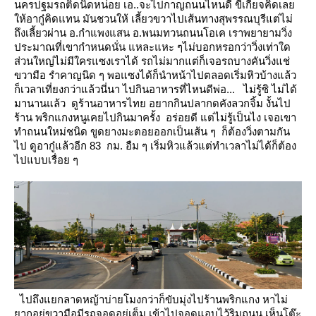
นครปฐมรถติดนิดหน่อย เอ..จะไปกาญถนนไหนดี ขี้เกียจคิดเล
ห้อากู๋คิดแทน มันชวนให้
เลี้ยวขวาไปเส้นทางสุพรรณบุรีแต่ไม่
ถึงเลี้ยวผ่าน อ.กำแพงแสน อ.พนมทวนถนนโอเค เราพยายามวิ่ง
ประมาณที่เขากำหนดนั่น
หละแหะ ๆไม่บอกหรอกว่าวิ่งเท่าใด
ส่วนใหญ่ไม่มีใครแซงเราได้ รถไม่มากแต่ก็เจอรถบางคันวิ่งแช่
ขวามือ รำคาญนิด ๆ
พอแซงได้ก็นำหน้าไปตลอดเริ่มหิวบ้างแล้ว
ก็เวลาเที่ยงกว่าแล้วนี่นา
ไปกินอาหารที่ไหนดีพ่อ...
ไม่รู้ซิ ไม่ได้
มานานแล้ว ดูร้านอาหารไทย อยากกินปลากดคังลวกจิ้ม
งั้นไป
ร้าน พริกแกงหนูเคยไปกินมาครั้ง อร่อยดี
ต่ไม่รู้เป็นไง เจอเขา
ทำถนนใหม่ชนิด ขูดยางมะตอยออกเป็นเส้น ๆ ก็ต้องวิ่งตามกัน
ไป ดูอากู๋แล้วอีก 83 กม. อืม ๆ
เริ่มหิวแล้วแต่ทำเวลาไม่ได้ก็ต้อง
ไปแบบเรื่อย ๆ
ไปถึงแยกลาดหญ้าบ่ายโมงกว่าก็ขับมุ่งไปร้านพริกแกง หาไม่
ากอยู่ขวามือมีรถจอดอยู่เต็ม เข้าไปจอดแอบไว้ริมถนน
เห็นโต๊ะ