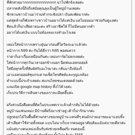
ที่พักสวยมากกกกกกกกกกกกกกก น่าไปพักจังเลยค่ะ
ปลากดคังนี่ถึงถึงสมัยคุณลุงเป็นผู้ใหญ่บ้านเลยค่ะ
ชักชวนชาวบ้านมาร่วมทำกระชังปลา เงินสะพัดมากค่ะ
ต่สุดท้ายก็พังเพราะชาวบ้านอยากได้แค่เงิน แต่ไม่ยอมมาช่วยกันดูแลค่ะ
คิดแล้วก็น่าเสียดายนะคะ สร้างอาชีพให้ ก็ไม่มีคนอยากทำ
อยากได้แค่เงิน แบบไม่ต้องลงแรงทำอะไรเล
เหม่งใส่หน้ากากเพราะฝุ่นมาก่อนที่โควิดจะมาแล้วค่ะ
หน้ากาก N99 ค่ะ กันได้ดีกว่า N95 พอสมควร
ราคาก็เอาเรื่องเหมือนกันค่ะ เหม่งการ์ดไม่ตกเลยค่ะ
ส่หน้ากากทุกวันเวลาออกข้างนอก ฉีดพ่นแอลกอฮอล์
ส่มือทุกครั้งที่สัมผัสกับอะไรมาค่ะ กลับมาถึงห้องก็
เอาแอลกอฮอล์ชุบกระดาษเช็ดโทรศัพท์และกุญแจห้อง
ทำแบบนี้ประจำเลยค่ะ สแกนไทยชนะตลอดด้วยค่ะ
ถมเปิด google map history ทิ้งไว้ด้วยค่ะ
เก็บประวัติการเดินทางของเราละเอียดยิ๊บค่ะ
ฝรั่งส่วนนึงคือคนที่ติดในประเทศเราแล้วเค้ากลับไม่ได้ด้วยค่ะ
หมู่บ้านแฟนเหม่ง มีบ้านที่ฝรั่งมาเช่าอยู่ เค้าก็น่ารักมากค่ะ
ปลูกดอกไม้ในพื้นที่ส่วนกลางของหมู่บ้าน แทนที่ๆ คนมักง่ายเอาขยะมาแอบทิ้ง
เค้าเสียค่าใช้จ่ายทั้งหมด แบบไม่มาเก็บจากคนอยู่อาศัยเดิมแม้แต่บาทเดียวค่ะ
ม้แต่บางคนเหม่งเห็นรับส่งช่วยเหลือฝรั่ง จนตอนนี้