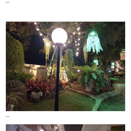
...
...