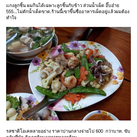
กงลูกชิ้น ผมกินได้เฉพาะลูกชิ้นกับข้าว ส่วนน้ำเผ็ด อิ๊บอ๋า
555...ไม่ตักน้ำเด็ดขาด.ร้านนี้เขาขึ้นชื่ออาหารเผ็ดอยู่แล้วผมต้อง
ทำใจ
รสชาติโอเคหลายอย่าง ราคาปานกลางจ่ายไป 600 กว่าบาท. ขับ