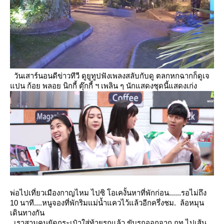
วันเสาร์นอนดีข่าวทีวี ดูยูทูปฟังเพลงสลับกับดู ตลกหกฉากก็ดูเจ
ปน ก้อย พลอย นิกกี้ ตุ๊กกี้ ฯ เพลิน ๆ นักแสดงชุดนี้แสดงเก่ง
พ่อไปเที่ยวเมืองกาญไหม
ไปซิ
อเคงั้นหาที่พักก่อน......รอไม่ถึง
10 นาที....หนูจองที่พักริมแม่น้ำแควไว้แล้วอีกครึ่งชม. ล้อหมุน
เดินทางกัน
เราสามคนยัดกระเป๋าใส่ท้ายรถแล้ว ขับรถออกจาก กท.ไปเส้น