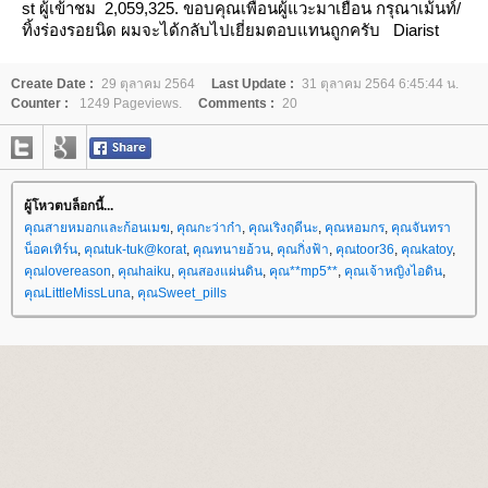
st ผู้เข้าชม 2,059,325.
ขอบคุณเพื่อนผู้แวะมาเยือน กรุณาเม้นท์/
ทิ้งร่องรอยนิด ผมจะได้กลับไปเยี่ยมตอบแทนถูกครับ
Diarist
Create Date :
29 ตุลาคม 2564
Last Update :
31 ตุลาคม 2564 6:45:44 น.
Counter :
1249 Pageviews.
Comments :
20
ผู้โหวตบล็อกนี้...
คุณสายหมอกและก้อนเมฆ
,
คุณกะว่าก๋า
,
คุณเริงฤดีนะ
,
คุณหอมกร
,
คุณจันทรา
น็อคเทิร์น
,
คุณtuk-tuk@korat
,
คุณทนายอ้วน
,
คุณกิ่งฟ้า
,
คุณtoor36
,
คุณkatoy
,
คุณlovereason
,
คุณhaiku
,
คุณสองแผ่นดิน
,
คุณ**mp5**
,
คุณเจ้าหญิงไอดิน
,
คุณLittleMissLuna
,
คุณSweet_pills