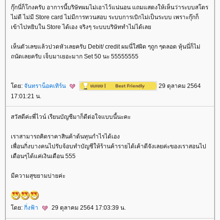
กุ๊กนี่ก็โกงครับ อาการนี้บริษัทผมไม่เอาไว้แน่นอน แถมแสดงให้เห็นว่าระบบสโตร
ไม่ดี ไม่มี Store card ไม่มีการทวนสอบ ระบบการเบิกไม่เป็นระบบ เพราะกุ๊กก็
เข้าไปหยิบใน Store ได้เอง จริงๆ ระบบบริษัททำไม่ได้เล
เห็นตัวเลขแล้วปวดหัวเลยครับ Debit/ credit ผมนี่ใส่ผิด ๆถูก ๆตลอด หุ้นนี่ก็ไม่
ถนัดเลยครับ เจ็บมาเยอะมาก Set 50 นะ 55555555
ดย:
จันทราน็อคเทิร์น
29 ตุลาคม 2564
17:01:21 น.
สวัสดีค่ะพี่ไวน์ เรียนบัญชีมาก็ดีต่อใจแบบนี้นะคะ
เราสามารถคิดราคาสินค้าต้นทุนกำไรได้เอง
เพื่อนกิ่งบางคนไปรับจ้อบทำบัญชีให้ร้านค้ารายได้เค้าดีจังเลยค่ะของเราสอนไป
เดือนๆได้แค่เงินเดือน 555
มีความสุขยามบ่ายค่ะ
ดย:
กิ่งฟ้า
29 ตุลาคม 2564 17:03:39 น.