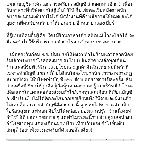
ผนกบัญชีต่างจัดเอกสารเตรียมลงบัญชี
ส่วนผมมาเช้ากว่าเพื่อน
กินอาหารที่บริษัทเขาใส่ตู้เย็นไว้ให้ อิ่ม..ชักจะเริ่มหนังตาหนัก
อยากจะนอนแต่นอนไม่ได้ นั่งทำงานที่ค้างเมื่อวานให้หมด จะได้
ลุยงานที่คนขับรถนำมาให้ตอนเช้า..อีกหลายกล่องเบียร์
ที่รู้แบบที่คนอื่่นรู้คือ ใครมีร้านอาหารทำเลติดแม่น้ำอะไรก็ได้ จะ
มีคนเข้าไปใช้บริการมาก ทำกำไรแก่เจ้าของอย่างมากมา
เมื่อสองวันก่อน ผ.อ. บ่นเปรยให้ฟังว่า ทำไมร้านแถวตลาดน้อ
ริมเจ้าพระยากำไรลดลงมาก
ผมไปนับสินค้าคงเหลือทุกเดือน
ร้านแห่งนี้รับทัวร์จีน และยุโรปและลูกค้าจีนในไทย ผมมีหน้าที่
เฉพาะทำบัญชี
รก ๆ ก็ไม่ได้สนใจอะไรมากนัก เพราะเพราะก
หมายบังคับให้บริษัททำบัญชี 555 ส่งงบต่อราชการปีละครั้ง
หุ้น
ส่วนหรือที่เรียกให้ถูกคือ ผู้ถือหุ้นต่างอยากจะรู้ว่า บริษัทมีกำไรต่อ
เดือนเท่าใด..ผมเลยต้องส่งงบกำไร/ขาดทุนทุกเดือน
ที่เรียนบัญชี
ก็ เข้าเรียนไปไม่ได้คิดอะไรมากเลยเรียนเพื่อให้จบและมีงานทำ
ไม่เคยคิดว่า
การทำบัญชีมีมากกว่านี้ หุ หุ
ลุกไปชงกาแฟมาจิบ
ไอร้อนฉุยกาแฟหอม จิบไปได้หน่อยสมองแล่นปรู๊ด
ร้านนี้เคยทำ
กำไรได้ดี ยอดขายสบาย ๆ แต่ทำไมระยะนี้รายจ่ายสูง เลยนำงบ
กำไร/ขาดทุน
ต่ละเดือนมาเปรียบเทียบกันตรง กำไรขั้นต้น
สมมุติ (อย่าเพิ่งง่วงนะครับมีตัวเลขติ๊ดเดียว)