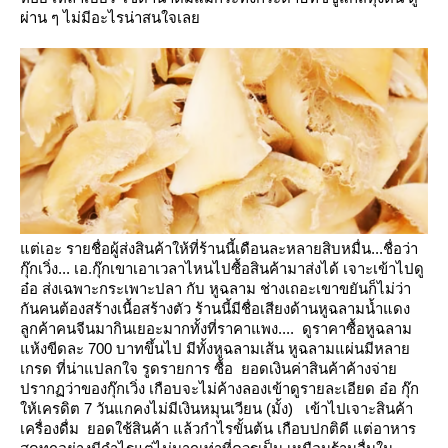
ผ่าน ๆ ไม่มีอะไรน่าสนใจเล
ต่เอะ รายชื่อผู้ส่งสินค้าให้ที่ร้านนี้เดือนละหลายสิบหมื่น...ชื่อว่า
กุ๊กเวิ่ง... เอ.กุ๊กเขาเอาเวลาไหนไปซื้อสินค้ามาส่งได้
เจาะเข้าไปดู
อ๋อ ส่งเฉพาะกระเพาะปลา กับ หูฉลาม ช่างเถอะเขาขยันก็ไม่ว่า
กันคนต้องสร้างเนื้อสร้างตัว
ร้านนี้มีชื่อเสียงด้านหูฉลามน้ำแดง
ลูกค้าคนจีนมากินเยอะมากทั้งที่ราคาแพง.... ดูราคาซื้อหูฉลาม
ห้งขีดละ 700 บาทขึ้นไป
มีทั้งหูฉลามเส้น หูฉลามแผ่นมีหลา
เกรด
ที่น่าแปลกใจ รูดรายการ ซื้อ ยอดเงินค่าสินค้าค้างจ่า
ปรากฏว่าของกุ๊กเวิ่ง เกือบจะไม่ค้างลองเข้าดูรายละเอียด อ๋อ
กุ๊ก
ห้เครดิต 7 วันแกคงไม่มีเงินหมุนเวียน (มั้ง)
เข้าไปเจาะสินค้า
เครื่องดื่ม ยอดใช้สินค้า แล้วกำไรขั้นต้น เกือบปกติดี แต่อาหาร