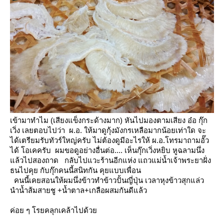
เข้ามาทำไม (เสียงแข็งกระด้างมาก)
หันไปมองตามเสียง อ๋อ กุ๊ก
เวิ่ง เลยตอบไปว่า ผ.อ. ให้มาดูกุ้งมังกรเหลือมากน้อยเท่าใด จะ
ได้เตรียมรับทัวร์ใหญ่ครับ
ไม่ต้องดูมีอะไรให้ ผ.อ.โทรมาถามอั๊ว
ได้
อเคครับ ผมขอดูอย่างอื่นต่อ.... เห็นกุ๊กเวิ่งหยิบ หูฉลามนึ่ง
ล้วไปสองถาด
กลับไปแวะร้านอีกแห่ง แถวแม่น้ำเจ้าพระยาฝั่ง
ธนไปคุย กับกุ๊กคนนี้สนิทกัน คุยแบบเพื่อน
คนนี้เคยสอนให้ผมนึ่งข้าวทำข้าวปั้นญี่ปุ่น เวลาหุงข้าวสุกแล่ว
นำน้ำส้มสายชู +น้ำตาล+เกลือผสมกันดีแล้ว
ค่อย ๆ โรยคลุกเคล้าไปด้ว