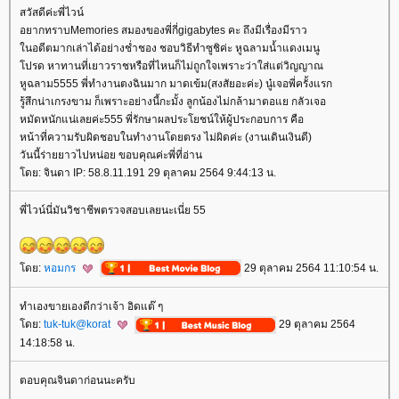
สวัสดีค่ะพี่ไวน์
อยากทราบMemories สมองของพี่กี่gigabytes คะ ถึงมีเรื่องมีราว
นอดีตมากเล่าได้อย่างช่ำชอง ชอบวิธีทำซูชิค่ะ หูฉลามน้ำแดงเมนู
ปรด หาทานที่เยาวราชหรือที่ไหนก็ไม่ถูกใจเพราะว่าใส่แต่วิญญาณ
หูฉลาม5555 พี่ทำงานตงฉินมาก มาดเข้ม(สงสัยอะค่ะ) นู๋เจอพี่ครั้งแรก
รู้สึกน่าเกรงขาม ก็เพราะอย่างนี้กะมั้ง ลูกน้องไม่กล้ามาตอแย กลัวเจอ
หมัดหนักแน่เลยค่ะ555 พี่รักษาผลประโยชน์ให้ผู้ประกอบการ คือ
หน้าที่ความรับผิดชอบในทำงานโดยตรง ไม่ผิดค่ะ (งานเดินเงินดี)
วันนี้ร่ายยาวไปหน่อย ขอบคุณค่ะพี่ที่อ่าน
ดย: จินดา IP: 58.8.11.191 29 ตุลาคม 2564 9:44:13 น.
พี่ไวน์นี่มันวิชาชีพตรวจสอบเลยนะเนี่ย 55
ดย:
หอมกร
29 ตุลาคม 2564 11:10:54 น.
ทำเองขายเองดีกว่าเจ้า อิดแต๊ ๆ
ดย:
tuk-tuk@korat
29 ตุลาคม 2564
14:18:58 น.
ตอบคุณจินดาก่อนนะครับ