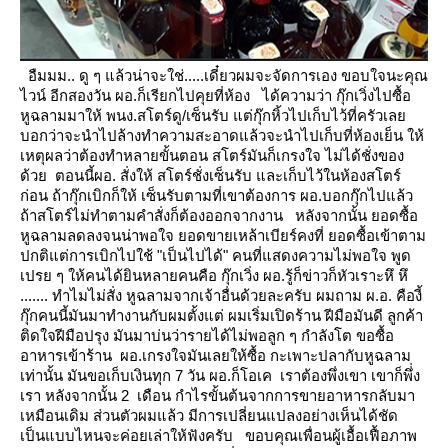
อืมมม.. ดู ๆ แล้วน่าจะใช่.....เดี๋ยวผมจะจัดการเอง ขอบใจนะคุณ
ไวน์
อีกสองวัน ผอ.ก็เรียกไปคุยที่ห้อง ได้ความว่า กุ๊กเวิ่งไปซื้อ
หูฉลามมาให้ พนง.สโตร์ดู/เซ็นรับ แต่กุ๊กหิ้วไปเก็บไว้ที่ครัวเล
บอกว่าจะนำไปล้างทำความสะอาดแล้วจะนำไปเก็บที่ห้องเย็น ให้
เหตุผลว่าต้องทำหลายขั้นตอน สโตร์มันก็เกรงใจ
ไม่ได้ชั่งของ
ด้วย ตอนนี้ผอ. สั่งให้ สโตร์ชั่งเซ็นรับ และเก็บไว้ในห้องสโตร์
ก่อน ถ้ากุ๊กเบิกก็ให้ เซ็นรับตามที่เขาต้องการ
ผอ.บอกกุ๊กไปแล้ว
ถ้าสโตร์ไม่ทำตามคำสั่งก็ต้องออกจากงาน
หลังจากนั้น ยอดซื้อ
หูฉลามลดลงจนน่าพอใจ ยอดขายเหล้าเบียร์คงที่ ยอดซื้อเข้าตาม
ปกติแต่การเบิกไปใช้ "เป็นไปได้"
คนที่แสดงความไม่พอใจ พูด
เปรย ๆ ให้คนได้ยินหลายคนคือ กุ๊กเวิ่ง
ผอ.รู้ก็ข่าวก็หัวเราะหึ หึ
.......
ทำไมไม่สั่ง หูฉลามจากเจ้าอื่นด้วยละครับ ผมถาม ผ.อ.
คืองี้
กุ๊กคนนี้มันมาทำงานกับผมตั้งแต่ ผมเริ่มเปิดร้าน ฝีมือมันดี ลูกค้า
ติดใจฝีมือปรุง มันมาบ่นว่ารายได้ไม่พอลูก ๆ กำลังโต
ขอซื้อ
อาหารเข้าร้าน ผอ.เกรงใจมันเลยให้ซื้อ กะเพาะปลากับหูฉลาม
เท่านั้น มันขอเก็บเงินทุก 7 วัน ผอ.ก็โอเค
เราต้องพึ่งเขา เขาก็พึ่่ง
เรา
หลังจากนั้น 2 เดือน กำไรขั้นต้นจากการขายอาหารกลับมา
เหมือนเดิม
ส่วนตัวผมแล้ว มีการเปลี่ยนแปลงอย่างเห็นได้ชัด
เป็นแบบไหนจะค่อยเล่าให้ฟังครับ
ขอบคุณเพื่อนผู้เอื้อเฟื้อภาพ