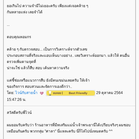
อเกินไป ความจำมีไม่เยอะครับ เพียงแต่เจอคล้าย ๆ
กันหลายแห่ง เลยจำได้
...
ตอบคุณหอมกร
คล้าย ๆ กับตรวจสอบ... เป็นการวิเคราะห์จากตัวเลข
ประกอบสถานที่จริงและแอบเห็นบางอย่าง.. เลยวิเคราะห์ออกมา. แล้วให้ คนอื่น
ตรวจเพิ่มตามจุดที่
น่าจะใช่ แล้วก็สืบ สอบ เค้นหาความจริง
ค่ชี้ช่องหรือแนวการสืบ ยังมีคนเขม่นเลยครับ ให้เจ้า
ของกิจการ สอบสวนและจัดการเองดีกว่า..
ดย:
ไวน์กับสายน้ำ
29 ตุลาคม 2564
15:47:26 น.
สวัสดีครับพี่ไวน์
ผมยอมรับครับว่า ร้านอาหารที่มีทเลริมแม่น้ำเจ้าพระยานี่ได้เปรียบจริงๆ ผมชอบ
เหมือนกันครับ พวกกลุ่ม "ศาลา" นี่แหละครับ นี่ก็ไล่ไปนั่งหมดครับ ^^