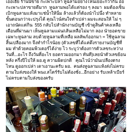
เออเฮีย ร้านนี้ขาย กะเพาะปลา หูฉลามอย่างไหนเยอะกว่ากัน
อ๋อ
กะเพาะปลาขายดีมาก หูฉลามพอได้แต่รอง ๆ ลงมา ผมต้องเซ็น
เบิกหูฉลามแห้งมาแช่น้ำให้นิ่ม ล้างแล้วก็ต้องนำไปนึ่ง
ทำหลา
ขั้นตอนกว่าจะปรุงได้ คุณไวน์สนใจทำเปล่า ผมจะสอนให้
ไม่ ๆ
เอาถนัดแต่กิน 555
กลับไปสำนักงานบัญชี เข้าดูสินค้าคงเหลือ
เดือนที่ผ่านมา เห็นหูฉลามแผ่น/เส้นเหลือไม่มาก ลอง
นำยอดขา
เฉพาะหูฉลาม ลบด้วยหูฉลามที่เหลือ ผลลัพภ์ออกมา = ใช้หูฉลาม
สิ้นเปลืองมาก จึงทำกำไรน้อย (ตัวเลขที่ได้แค่ดึงรายงานบัญชีที่
ผม ทำด้วยคอมพิวเตอร์ได้ง่าย ไว ระบุว่าต้องการตัวเลขระหว่าง
วันที่...อะไร ถึงวันที่อะไร ยอดรวมออกมา
ทันที)เลยนำตัวเลขย้อน
หลัง ครึ่งปีไปให้ ผอ.ดู ความผิดปกติ
คุณไวน์ว่ามันเปลืองตรง
ไหน ดูออกเปล่า
เดาเอานะครับ ผอ. คนส่งหูฉลามแห้งส่งไม่ครบ
ตามใบส่งของให้ พนง.สโตร์รับไม่ต้องชั่ง...อีกอย่าง
รับเหล้าเบียร์
ไม่ครบตามใบส่งของครับ