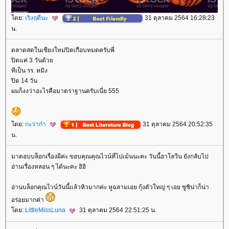
ดย:
เริงฤดีนะ
31 ตุลาคม 2564 16:28:23
น.
ตลาดสดในเชียงใหม่ปิดเกือบหมดครับพี่
ปิดแค่ 3 วันด้ว
ทีเป็น รร. หมิง
ปิด 14 วัน
ผมก็งงว่าอะไรคือมาตราฐานครับเนี่ย 555
ดย:
กะว่าก๋า
31 ตุลาคม 2564 20:52:35
น.
มาตอบบล็อกเรื่องผีค่ะ ขอบคุณคุณไวน์ที่ไปเม้นนะคะ วันนี้ฮาโลวีน ยังกลับไป
อ่านเรื่องหลอน ๆ ได้นะคะ อิอิ
อ่านบล็อกคุณไวน์วันนี้แล้วหิวมากค่ะ หูฉลามเอย กุ้งตัวใหญ่ ๆ เอย ซูชิน่าก็น่า
อร่อยมากค่า
ดย:
LittleMissLuna
31 ตุลาคม 2564 22:51:25 น.