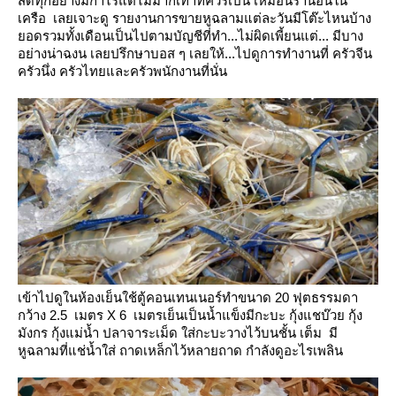
สดทุกอย่างมีกำไรแต่ไม่มากเท่าที่ควรเป็น
เหมือนร้านอื่นใน
เครือ
เลยเจาะดู รายงานการขายหูฉลามแต่ละวันมีโต๊ะไหนบ้าง
อดรวมทั้งเดือนเป็นไปตามบัญชีที่ทำ...ไม่ผิดเพี้ยนแต่...
มีบาง
อย่างน่าฉงน เลยปรึกษาบอส ๆ เลยให้...ไปดูการทำงานที่ ครัวจีน
ครัวนึ่ง ครัวไทยและครัวพนักงานที่นั่น
เข้าไปดูในห้องเย็นใช้ตู้คอนเทนเนอร์ทำขนาด 20 ฟุตธรรมดา
กว้าง 2.5 เมตร X 6 เมตรเย็นเป็นน้ำแข็งมีกะบะ กุ้งแชบ๊วย กุ้ง
มังกร กุ้งแม่น้ำ ปลาจาระเม็ด
ส่กะบะวางไว้บนชั้น เต็ม มี
หูฉลามที่แช่น้ำใส่ ถาดเหล็กไว้หลายถาด กำลังดูอะไรเพลิน