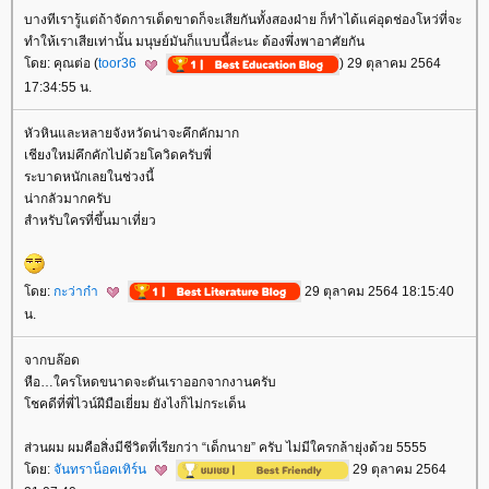
บางทีเรารู้แต่ถ้าจัดการเด็ดขาดก็จะเสียกันทั้งสองฝ่าย ก็ทำได้แค่อุดช่องโหว่ที่จะ
ทำให้เราเสียเท่านั้น มนุษย์มันก็แบบนี้ล่ะนะ ต้องพึ่งพาอาศัยกัน
ดย: คุณต่อ (
toor36
) 29 ตุลาคม 2564
17:34:55 น.
หัวหินและหลายจังหวัดน่าจะคึกคักมาก
เชียงใหม่คึกคักไปด้วยโควิดครับพี่
ระบาดหนักเลยในช่วงนี้
น่ากลัวมากครับ
สำหรับใครที่ขึ้นมาเที่ยว
ดย:
กะว่าก๋า
29 ตุลาคม 2564 18:15:40
น.
จากบล๊อด
หือ…ใครโหดขนาดจะดันเราออกจากงานครับ
ชคดีที่พี่ไวน์ฝีมือเยี่ยม ยังไงก็ไม่กระเด็น
ส่วนผม ผมคือสิ่งมีชีวิตที่เรียกว่า “เด็กนาย” ครับ ไม่มีใครกล้ายุ่งด้วย 5555
ดย:
จันทราน็อคเทิร์น
29 ตุลาคม 2564