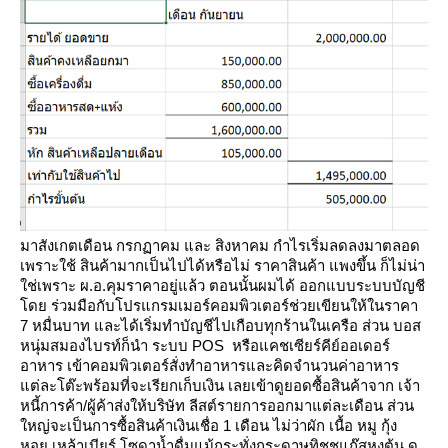
มาสังเกตเดือน กรกฏาคม และ สิงหาคม กำไรเริ่มลดลงมาตลอด
เพราะใช้ สินค้ามากเป็นไปได้หรือไม่ ราคาสินค้า
พงขึ้น ก็ไม่น่า
ช่เพราะ ผ.อ.คุมราคาอยู่แล้ว
ตอนนั้นผมได้ ออกแบบระบบบัญชี
ดย ร่วมมือกับโปรแกรมเมอร์คอมพิวเตอร์ช่วยเขียนให้ในราคา
7 หมื่นบาท
ละได้เริ่มทำบัญชีไปเกือบทุกร้านในเครือ ส่วน บอส
หนุ่มสมองไบรท์ก็นำ ระบบ POS หรือแคชเซียร์คีย์ออเดอร์
อาหาร
เข้าคอมพิวเตอร์สั่งทำอาหารและคิดจำนวนค่าอาหาร
ต่ละโต๊ะพร้อมที่จะเรียกเก็บเงิน
เลยเข้าดูยอดซื้อสินค้าจาก เจ้า
หนี้การค้า/ผู้ค้าส่งให้บริษัท
ลีสต์รายการออกมาแต่ละเดือน ส่วน
หญ่จะเป็นการซื้อสินค้าเงินเชื่อ 1 เดือน ไม่ว่าผัก เนื้อ หมู กุ้ง
หอย เหล้าเบียร์
ซดาน้ำดื่มแม้กระทั่งกระดาษทิชชูแก๊สหุงต้น ดู