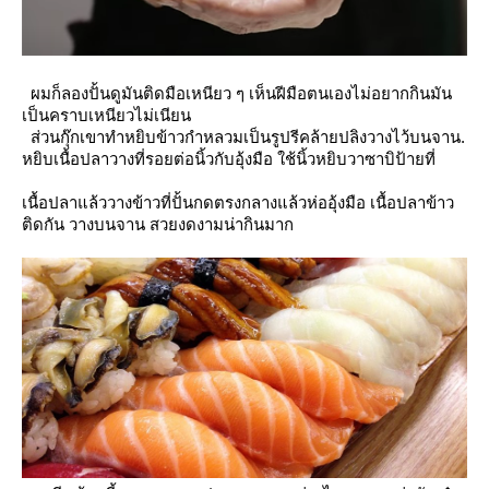
ผมก็ลองปั้นดูมันติดมือเหนียว ๆ เห็นฝีมือตนเองไม่อยากกินมัน
เป็นคราบเหนียวไม่เนียน
ส่วนกุ๊กเขาทำหยิบข้าวกำหลวมเป็นรูปรีคล้ายปลิงวางไว้บนจาน.
หยิบเนื้อปลาวางที่รอยต่อนิ้วกับอุ้งมือ ใช้นิ้วหยิบวาซาบิป้ายที่
เนื้อปลาแล้ววางข้าวที่ปั้นกดตรงกลางแล้วห่ออุ้งมือ เนื้อปลาข้าว
ติดกัน วางบนจาน สวยงดงามน่ากินมาก