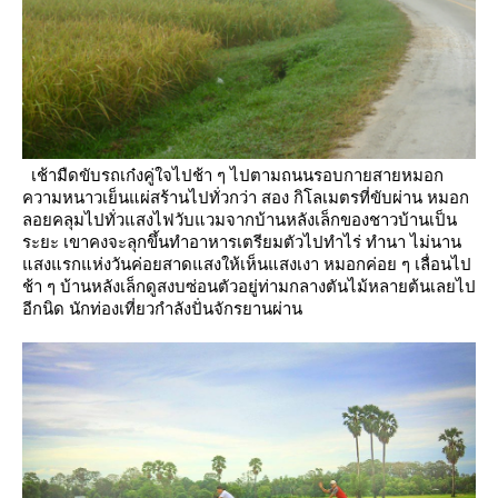
เช้ามืดขับรถเก๋งคู่ใจไปช้า ๆ ไปตามถนนรอบกายสายหมอก
ความหนาวเย็นแผ่สร้านไปทั่วกว่า สอง กิโลเมตรที่ขับผ่าน
หมอก
ลอยคลุมไปทั่วแสงไฟวับแวมจากบ้านหลังเล็กของชาวบ้านเป็น
ระยะ เขาคงจะลุกขึ้นทำอาหารเตรียมตัวไปทำไร่ ทำนา
ไม่นาน
สงแรกแห่งวันค่อยสาดแสงให้เห็นแสงเงา
หมอกค่อย ๆ เลื่อนไป
ช้า ๆ บ้านหลังเล็กดูสงบซ่อนตัวอยู่ท่ามกลางตันไม้หลายต้นเลยไป
อีกนิด นักท่องเที่ยวกำลังปั่นจักรยานผ่าน