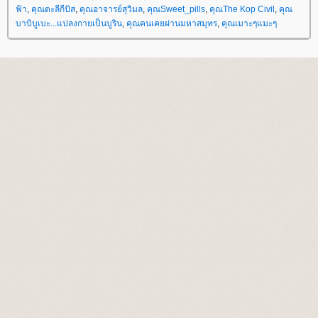
ฟ้า
,
คุณตะลีกีปัส
,
คุณอาจารย์สุวิมล
,
คุณSweet_pills
,
คุณThe Kop Civil
,
คุณ
บาบิบูเบะ...แปลงกายเป็นบูริน
,
คุณคนเคยผ่านมหาสมุทร
,
คุณเมาะๆแมะๆ