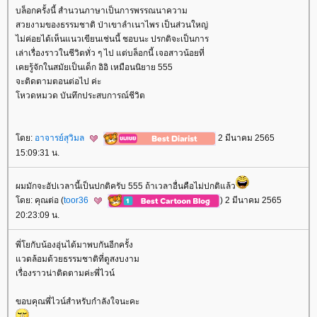
บล็อกครั้งนี้ สำนวนภาษาเป็นการพรรณนาความ
สวยงามของธรรมชาติ ป่าเขาลำเนาไพร เป็นส่วนใหญ่
ไม่ค่อยได้เห็นแนวเขียนเช่นนี้ ชอบนะ ปรกติจะเป็นการ
เล่าเรื่องราวในชีวิตทั่ว ๆ ไป แต่บล็อกนี้ เจอสาวน้อยที่
เคยรู้จักในสมัยเป็นเด็ก อิอิ เหมือนนิยาย 555
จะติดตามตอนต่อไป ค่ะ
หวดหมวด บันทึกประสบการณ์ชีวิต
ดย:
อาจารย์สุวิมล
2 มีนาคม 2565
15:09:31 น.
ผมมักจะอัปเวลานี้เป็นปกติครับ 555 ถ้าเวลาอื่นคือไม่ปกติแล้ว
ดย: คุณต่อ (
toor36
) 2 มีนาคม 2565
20:23:09 น.
พี่โยกับน้องอุ่นได้มาพบกันอีกครั้ง
วดล้อมด้วยธรรมชาติที่ดูสงบงาม
เรื่องราวน่าติดตามค่ะพี่ไวน์
ขอบคุณพี่ไวน์สำหรับกำลังใจนะคะ