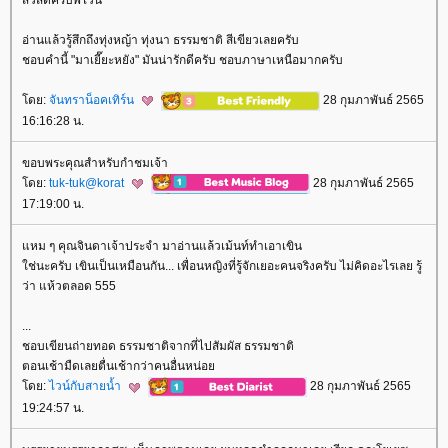
อ่านแล้วรู้สึกถึงทุ่งหญ้า ทุ่งนา ธรรมชาติ สีเขียวเลยครับ
ชอบคำนี้ "มาเยี๊ยะหยัง" มันน่ารักดีครับ ชอบภาษาเหนือมากครับ
ดย:
จันทราน็อคเทิร์น
28 กุมภาพันธ์ 2565
16:16:28 น.
ขอบพระคุณสำหรับกำชมเจ้า
ดย:
tuk-tuk@korat
28 กุมภาพันธ์ 2565
17:19:00 น.
หม ๆ คุณจินดาเจ้าประจำ มาอ่านแล้วเม้นท์ทำเอาเขิน
ช่นะครับ เขินเป็นเหมือนกัน... เพื่อนหญิงที่รู้จักเยอะคนจริงครับ ไม่คิดอะไรเลย รู้
ว่า แห้วตลอด 555
...
ชอบเขียนถ่ายทอด ธรรมชาติจากที่ไปสัมผัส ธรรมชาติ
ตอนเช้ามืดเลยตื่นเช้ากว่าคนอื่นหน่อ
ดย:
ไวน์กับสายน้ำ
28 กุมภาพันธ์ 2565
19:24:57 น.