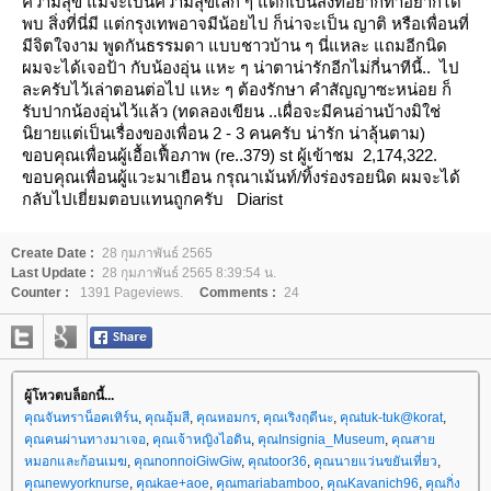
ความสุข แม้จะเป็นความสุขเล็ก ๆ แต่ก็เป็นสิ่งที่อยากทำอยากได้
พบ
สิ่งที่นี่มี แต่กรุงเทพอาจมีน้อยไป ก็น่าจะเป็น ญาติ หรือเพื่อนที่
มีจิตใจงาม
พูดกันธรรมดา แบบชาวบ้าน ๆ นี่แหละ
ถมอีกนิด
ผมจะได้เจอป้า กับน้องอุ่น แหะ ๆ น่าตาน่ารักอีกไม่กี่นาทีนี้.. ไป
ละครับไว้เล่าตอนต่อไป
หะ ๆ ต้องรักษา คำสัญญาซะหน่อย ก็
รับปากน้องอุ่นไว้แล้ว
(ทดลองเขียน ..เผื่อจะมีคนอ่านบ้างมิใช่
นิยายแต่เป็นเรื่องของเพื่อน 2 - 3 คนครับ น่ารัก น่าลุ้นตาม)
ขอบคุณเพื่อนผู้เอื้อเฟื้อภาพ (re..379)
st ผู้เข้าชม 2,174,322.
ขอบคุณเพื่อนผู้แวะมาเยือน กรุณาเม้นท์/ทิ้งร่องรอยนิด ผมจะได้
กลับไปเยี่ยมตอบแทนถูกครับ
Diarist
Create Date :
28 กุมภาพันธ์ 2565
Last Update :
28 กุมภาพันธ์ 2565 8:39:54 น.
Counter :
1391 Pageviews.
Comments :
24
ผู้โหวตบล็อกนี้...
คุณจันทราน็อคเทิร์น
,
คุณอุ้มสี
,
คุณหอมกร
,
คุณเริงฤดีนะ
,
คุณtuk-tuk@korat
,
คุณคนผ่านทางมาเจอ
,
คุณเจ้าหญิงไอดิน
,
คุณInsignia_Museum
,
คุณสา
หมอกและก้อนเมฆ
,
คุณnonnoiGiwGiw
,
คุณtoor36
,
คุณนายแว่นขยันเที่ยว
,
คุณnewyorknurse
,
คุณkae+aoe
,
คุณmariabamboo
,
คุณKavanich96
,
คุณกิ่ง