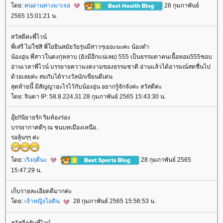
ดย:
คนผ่านทางมาเจอ
28 กุมภาพันธ์
2565 15:01:21 น.
สวัสดีค่ะพี่ไวน์
พี่เสรี ไม่ใช่สิ พี่โยธินสมัยวัยรุ่นมีสาวๆเยอะนะคะ น้องดำ
น้องอุ่น พี่สาวในดงกุหลาบ (ยังมีอีกแน่เลย) 555 เป็นธรรมดาคนเนื้อหอม555ชอบ
อ่านเวลาพีไวน์ บรรยายความงดงามของธรรมชาติ อ่านแล้วได้อารมณ์สดชื่นไป
ด้วยเลยค่ะ สมกับได้รางวัลนักเขียนดีเด่น
สุดท้ายนี้ มีสัญญาอะไรไว้กับน้องอุ่น อยากรู้จักจังค่ะ สวัสดีค่ะ
ดย: จินดา IP: 58.8.224.31 28 กุมภาพันธ์ 2565 15:43:30 น.
อุ๊ย!!นิยายรัก ริมท้องร่อง
บรรยากาศดีๆ ณ ชนบทเมืองเหนือ..
รอลุ้นๆๆ ค่ะ
ดย:
เริงฤดีนะ
28 กุมภาพันธ์ 2565
15:47:29 น.
เก็บรายละเอียดดีมากค่ะ
ดย:
เจ้าหญิงไอดิน
28 กุมภาพันธ์ 2565 15:56:53 น.
สวัสดีครับพี่ไวน์