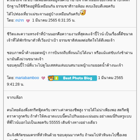
ต.แม่ขะจาน มีบ้านเพื่อนสนิทอยู่ที่นี่ครับ ก็ย้ายจากตัวเมืองเชียงใหม่ มาปักหลัก
ปักฐานใช้ชีวิตอยู่ที่นี่เหมือนกัน ธรรมชาติรายล้อม สงบเงียบดีเลยครับ
ได้ไปท่องเที่ยวแม่ขะจานอยู่บ้างเหมือนกันครับ
ดย:
ถปรร
1 มีนาคม 2565 6:31:35 น.
ชีวิตและความทรงจำที่บ้านนอกคือความงามที่สุดละเจ้าปี้ไวน์ เป็นเรื่องตี้ดีขนาด
เจ้าที่ได้พักรักษาตัวที่เวียงป่าเป้า ธรรมชาติส่งผลต่อจิตใจได้ดีเลยเจ้า
ชอบภาพน้ำค้างยอดหญ้า การปั่นรถถีบที่ถนนไปโต้งนา หรือแม้แต่ขับเก๋งช้าผ่าน
นามันตึงม่วนขนาดเจ้า
ขอบคุณปี้ไวน์ที่แวะไปดูโมเสสล่นเล่นบนสนามหญ้าแกมยอดน้ำค้างนะเจ้า
ดย:
mariabamboo
1 มีนาคม 2565
9:41:28 น.
จากบล๊อก
คนไทยต้องพึ่งสกรีทฟู้ดครับ เพราะค่าครองชีพสูง รายได้ไม่น่าเพียงพอ สตรีทฟู้
ดราคาถูกครับ ถ้าทำให้สะอาดแบบนี้คนไปกินเยอะแน่นอน อย่างผมนี่กินหรูแบบ
ที่พี่ไวน์บอกไม่เป็นเลยครับ 55555 เดินข้างทางอย่างเดียว
มีแจ้งพิกัดขนมครกที่หัวหินด้วย ขอบคุณมากครับ ถ้าผมไปหัวหินจะไปซื้อเล