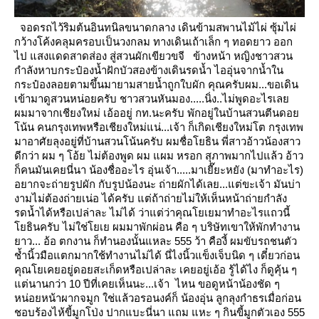
จอดรถไว้ริมต้นอินทนิลขนาดกลาง เดินข้ามสพานไม้ไผ่ ซุ้มไผ่
กว้างโค้งคลุมครอบเป็นวงกลม ทางเดินเถ้าเล็ก ๆ ทอดยาว
ออก
ไป แสงแดดสาดส่อง สู่สวนผักเขียวขจี
ข้างหน้า หญิงชาวสวน
กำลังหาบกระป๋องน้ำฝักบัวสองข้างเดินรดน้ำ ไออุ่นจากน้ำใน
กระป๋องลอยตามขึ้นมายามสายน้ำถูกใบผัก
คุณครับผม...ขอเดิน
เข้ามาดูสวนหน่อยครับ
ชาวสวนหันมอง.....นิ่ง..ไม่พูดอะไรเล
ผมมาจากเชียงใหม่ เอ้ออยู่ กท.นะครับ พักอยู่ในบ้านสวนตีนดอ
น้น
คนกรุงเทพหรือเชียงใหม่แน่...เจ้า
ก็เกิดเชียงใหม่โต กรุงเทพ
มาอาศัยลุงอยู่ที่บ้านสวนโน้นครับ ผมชื่อโยธิน พี่สาวอ้าวน้องสาว
ดีกว่า ผม ๆ
อ้ย ไม่ต้องพูด ผม แผม หรอก สุภาพมากไปแล้ว
อ้าว
ก็คนมันเคยนี่นา น้องชื่ออะไร
อุ่นเจ้า.....มาเยี๊ยะหยัง (มาทำอะไร)
อยากจะถ่ายรูปผัก กับรูปน้องนะ
ถ่ายผักได้เลย...แต่ขะเจ้า มันบ่า
งามไม่ต้องถ่ายเน่อ
ได้ครับ แต่ถ้าถ่ายไม่ให้เห็นหน้าถ่ายกำลัง
รดน้ำได้หรือเปล่าละ
ไม่ได้ ว่าแต่ว่าคุณโยเยมาทำอะไรแถวนี้
ธินครับ ไม่ใช่โยเย ผมมาพักผ่อน คือ ๆ บริษัทเขาให้พักทำงาน
าว...
อ้อ ตกงาน
ก็ทำนองนั้นแหละ 555 ว้า คืองี้ ผมขับรถชนตัว
ช้ำนิ้วมือแตกมากใช้ทำงานไม่ได้ นี่ไงนิ้วแข็งเจ็บนิด ๆ
เดี๋ยวก่อน
คุณโยเคยอยู่ดอยสะเก็ดหรือเปล่าละ
เคยอยู่เอ้อ รู้ได้ไง
ก็ดูคุ้น ๆ
ต่นานกว่า 10 ปีที่เคยเห็นนะ...เจ้า
ไหน ขอดูหน้าน้องชัด ๆ
หน่อยหน้าผากจมูก ใช่แล้วอรอนงค์ก็ น้องอุ่น ลูกลุงกำธรเมื่อก่อน
ชอบร้องไห้ขี้มูกโป่ง ปากแบะนี่นา
ถม แหะ ๆ กินขี้มูกตัวเอง 555