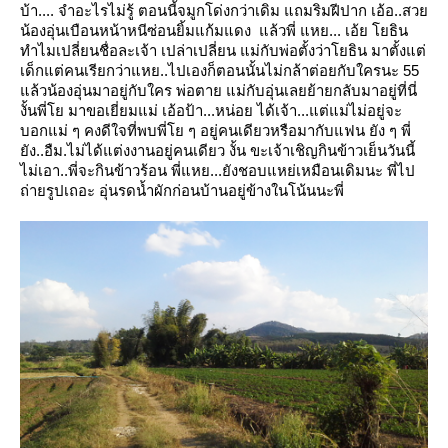
บ้า.... จำอะไรไม่รู้
ตอนนี้จมูกโด่งกว่าเดิม แถมริมฝีปาก เอ้อ..สว
น้องอุ่นเบือนหน้าหนีซ่อนยิ้มแก้มแดง
ล้วพี่ แหย... เอ้ย โยธิน
ทำไมเปลี่ยนชื่อละเจ้า
เปล่าเปลี่ยน แม่กับพ่อตั้งว่าโยธิน มาตั้งแต่
เด็กแต่คนเรียกว่าแหย..ไปเองก็ตอนนั้นไม่กล้าต่อยกับใครนะ 55
ล้วน้องอุ่นมาอยู่กับใคร
พ่อตาย แม่กับอุ่นเลยย้ายกลับมาอยู่ที่นี่
งั้นพี่โย มาขอเยี่ยมแม่ เอ้อป้า...หน่อ
ได้เจ้า...แต่แม่ไม่อยู่จะ
บอกแม่ ๆ คงดีใจที่พบพี่โย ๆ อยู่คนเดียวหรือมากับแฟน
ัง ๆ พี่
ัง..อืม.ไม่ได้แต่งงานอยู่คนเดียว
งั้น ขะเจ้าเชิญกินข้าวเย็นวันนี้
ไม่เอา..พี่จะกินข้าวร้อน
พี่แหย...ยังชอบแหย่เหมือนเดิมนะ พี่ไป
ถ่ายรูปเถอะ อุ่นรดน้ำผักก่อนบ้านอยู่ข้างในโน้นนะพี่