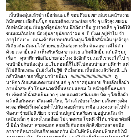
เห็นน้องอุ่นแล้วขำ เมื่อก่อนผมก็ ชอบดึงผมเขาเล่นจนหน้าหงา
ก็น้องชอบเลียกินขี้มูก จนผมต้องแหวะบ่อย จริง ๆ แล้วลุงเขยผม
กับพ่อน้องอุ่น เป็นลูกพี่ลูกน้องกัน นึกถึงป่าอิ่ม รูปร่างเล็ก ๆ ใจดีให้
ขนมผมกินบ่อย น้องอุ่นอายุน้อยกว่าผม 9 ปี
ังงง อยู่ทำไม จำ
อายุได้เนาะ
ตอนเช้าที่เราพบกันน้องอุ่น ใส่เสื้อสีน้ำเงิน นุ่งผ้าถุง
สีเดียวกัน มัดผมไว้ท้ายทอยเป็นสองหางสั้น ต้นคอขาวมีไฝดำ
ด้ว
เวลายิ้มแล้ว เห็นฟันเรียง ขาวสวย แก้มมีลักยิ้ม แก้มสีชมภู
เรื่อ ๆ
ดูนาฬิกาข้อมือบ่ายสองโมง ยังอีกกี่ชม.นะที่เราจะได้ไป ๆ
พบป้าอิ่มกับน้องอุ่น เอ..ไปตอนนี้ก็ไม่ดีไปตอนบ่ายสามดีกว่า
ต่
ก็ไม่ดีอีกแหละ มันยังไงไม่รู้ซิ
ทีเมื่อก่อน เห็นน้องแล้ววิ่งหนี....ก็
กลัวน้องเขาเอาขี้มูกมาป้ายนี่นา
/////////////////////////////////
ดู
นาฬิกา กับแสงแดดยามบ่ายแก่ ๆ อากาศอุ่นสบาย รีบผลัดเสื้อผ้า
อาบน้ำสระหัว โกนหนวดที่ขึ้นหรอมแหรม ใบหน้าดูดีขึ้นหน่อ
รีบเช็ดตัวก็น้ำมันเย็นมาก ๆ เลยแต่งตัวหวีผมเสย นิด ๆ ใส่เสื้อผ้า
คว้าเสื้อกันหนาวสีแดงตัวใหญ่
ส่ แล้วขับรถไปตามเส้นทางเดิม
ดวงอาทิตย์เริ่มคล้อยต่ำไปกับ ดอยด้านขวามือ แสงคงสาดไปทั่ว
ท้องนาซ้ายมือสีเขียว ชาวบ้านปลูกบ้านเรียงรายอยู่บนเนิน
ลำ
เหมืองเล็ก ๆ ยังคงไหลเอื่อย ไม่ขาดสา
ชคดี ที่ได้มาพักอาศัยที่
นี่ มีน้ำ ท้องนา สายหมอก ลอยเรี่ยกับดอย ผักสีเขียวหลายชนิด
อากาศที่หนาวเย็นเกือบตลอดวัน
นั่งบันทึกพิมพ์คอมพิวเตอร์ ก็มี