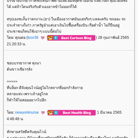
บรรยายบรรยากาศซะเห็นภาพตามเลย ผมหลุดขำออกมาเลย เรียก คุณโยเยซะ
ได้ แต่ถ้าโดนจริงกับตัวเองอาจขำไม่ออกก็ได้
สรุปเองซะงั้นว่าตกงาน (ฮา) ในเมืองอากาศมันแย่จริงๆ แหละครับ รถเยอะ รถ
ประจำทางก็เก่า ภาครัฐมัวแต่เอาเงินไปซื้อเครื่องบิน เรือดำน้ำ ไม่ก็ปืนอยู่
ประชาชนก็ทนใช้เน่าๆ แบบนี้ต่อไป
ดย: คุณต่อ (
toor36
) 28 กุมภาพันธ์ 2565
21:20:33 น.
ชอบบรรยากาศ ทุ่งนา
ต้นขาวเขียวๆจัง
>>>>>
ที่บล็อก ดีจังคุณไวน์อยู่ไม่ไกลจากที่ออกกำลังกา
หลายแห่ง เพราะถ้าอยู่ไกล
ก็ทำให้ไม่ค่อยอยากไปอีก
ดย:
newyorknurse
1 มีนาคม 2565
4:48:48 น.
ทักทายสวัสดีครับคุณไวน์