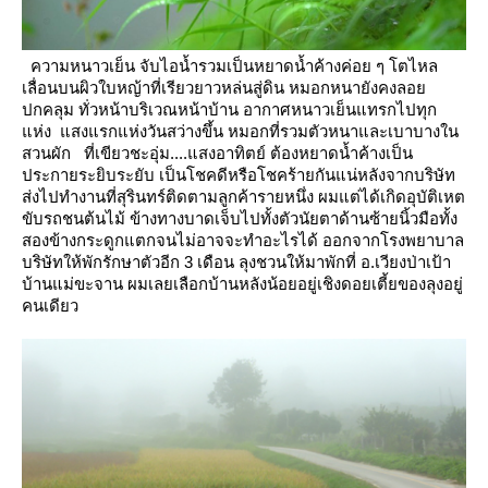
ความหนาวเย็น จับไอน้ำรวมเป็นหยาดน้ำค้างค่อย ๆ โตไหล
เลื่อนบนผิวใบหญ้าที่เรียวยาวหล่นสู่ดิน หมอกหนายังคงลอ
ปกคลุม
ทั่วหน้าบริเวณหน้าบ้าน อากาศหนาวเย็นแทรกไปทุก
ห่ง แสงแรกแห่งวันสว่างขึ้น หมอกที่รวมตัวหนาและเบาบางใน
สวนผัก
ที่เขียวชะอุ่ม....แสงอาทิตย์ ต้องหยาดน้ำค้างเป็น
ประกายระยิบระยับ
เป็นโชคดีหรือโชคร้ายกันแน่หลังจากบริษัท
ส่งไปทำงานที่สุรินทร์ติดตามลูกค้ารายหนึ่ง ผมแต่ได้เกิดอุบัติเหต
ขับรถชนต้นไม้
ข้างทางบาดเจ็บไปทั้งตัวนัยตาด้านซ้ายนิ้วมือทั้ง
สองข้างกระดูกแตกจนไม่อาจจะทำอะไรได้
ออกจากโรงพยาบาล
บริษัทให้พักรักษาตัวอีก 3 เดือน
ลุงชวนให้มาพักที่ อ.เวียงป่าเป้า
บ้านแม่ขะจาน ผมเลยเลือกบ้านหลังน้อยอยู่เชิงดอยเตี้ยของลุงอยู่
คนเดียว