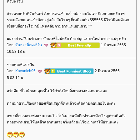
ครับพี่ไวน์
อ้าวหรอครับที่วันจันทร์ อังคารคนเข้าบล๊อกน้อย ผมไม่เคยสังเกตเลยครับ เพ
ราะบล๊อกผมคนเข้าน้อยอยู่แล้ว วันไหนๆ ก็เหมือนกัน 555555 พี่ไวน์นี่คนดังเล
เขียนบล๊อกอะไรมามีแฟนคลับตามอ่านแน่นอนครับ ^^
ผมรออ่าน "ร้านข้างทาง" ของพี่ไวน์ครับ ต้องสนุกแปลกใหม่ มาก ๆ แน่ๆ ครับ
ดย:
จันทราน็อคเทิร์น
1 มีนาคม 2565
16:53:18 น.
ขอบคุณที่แบ่งปัน
ดย:
Kavanich96
2 มีนาคม 2565
5:03:12 น.
สวัสดีค่ะพี่ไวน์ ขอบคุณที่ไปให้กำลังใจบล็อกหลวงพ่อเกษมนะคะ
ตามมาอ่านเรื่องเล่าของเพื่อนสนุกดีค่ะแล้วจะติดตามตอนต่อไปนะคะ
จากบล็อก หลวงพ่อเกษม เขมโก กิ่งก็เคารพนับถือท่านมามีเหรียญท่านติดตัว
ตลอดท่านช่วยให้แคล้วคลาดหลายครั้งแล้วค่ะไว้จะมาเล่าให้อ่านนะคะ