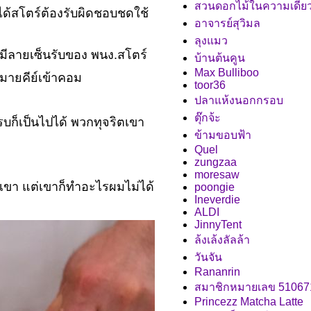
สวนดอกไม้ในความเดีย
่ได้สโตร์ต้องรับผิดชอบชดใช้
อาจารย์สุวิมล
ลุงแมว
่มีลายเซ็นรับของ พนง.สโตร์
บ้านต้นคูน
Max Bulliboo
งหมายคีย์เข้าคอม
toor36
ปลาแห้งนอกกรอบ
ตุ๊กจ้ะ
รบก็เป็นไปได้ พวกทุจริตเขา
ข้ามขอบฟ้า
Quel
zungzaa
moresaw
เขา แต่เขาก็ทำอะไรผมไม่ได้
poongie
Ineverdie
ALDI
JinnyTent
ล้งเล้งลัลล้า
วันจัน
Rananrin
สมาชิกหมายเลข 51067
Princezz Matcha Latte