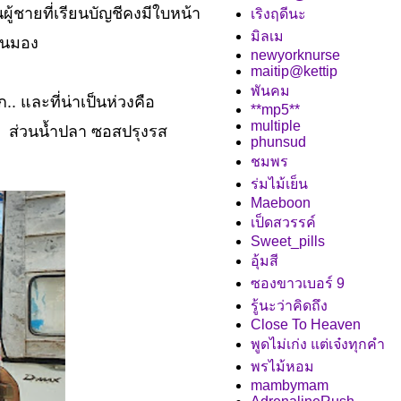
้ชายที่เรียนบัญชีคงมีใบหน้า
เริงฤดีนะ
มิลเม
ีคนมอง
newyorknurse
maitip@kettip
พันคม
 และที่น่าเป็นห่วงคือ
**mp5**
multiple
พง ส่วนน้ำปลา ซอสปรุงรส
phunsud
ชมพร
ร่มไม้เย็น
Maeboon
เป็ดสวรรค์
Sweet_pills
อุ้มสี
ซองขาวเบอร์ 9
รู้นะว่าคิดถึง
Close To Heaven
พูดไม่เก่ง แต่เจ๋งทุกคำ
พรไม้หอม
mambymam