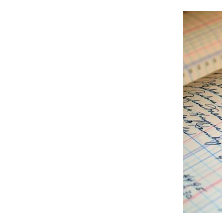
ต้มยำกุ้ง ใครลำบาก
มากกว่า.
No. 1071 ไปทำสวน ดี
ไหม....?
No. 1070 รับงานทำ
ล้ว...เจี๋ยวจริง ๆ
No. 1069 ร้านข้าง
ทาง...ที่ไม่อาจลืมได้
(ตะพาบ)
No. 1068 รัก... ของ
เพื่อน
No. 1067 เชียงใหม่ ณ
วัยเด็กกับปัจจุบัน
No. 1066 ทำงานบาร์
-เล่นกีฬา ฝีกสมาธิ เฉ
เลย..
No. 1065 กว่าจะ ฟัน
รัน (ตะพาบ)