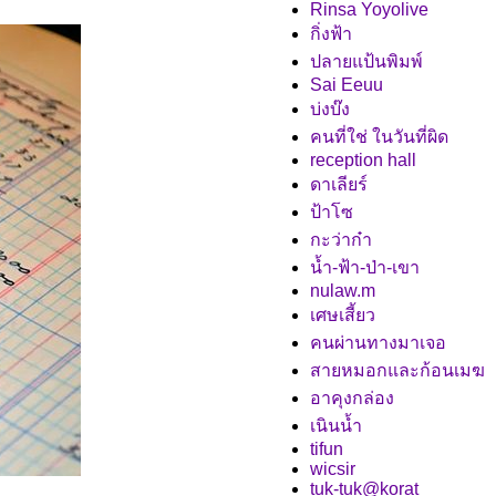
Rinsa Yoyolive
กิ่งฟ้า
ปลายแป้นพิมพ์
Sai Eeuu
บ่งบ๊ง
คนที่ใช่ ในวันที่ผิด
reception hall
ดาเลียร์
ป้าโซ
กะว่าก๋า
น้ำ-ฟ้า-ป่า-เขา
nulaw.m
เศษเสี้ยว
คนผ่านทางมาเจอ
สายหมอกและก้อนเมฆ
อาคุงกล่อง
เนินน้ำ
tifun
wicsir
tuk-tuk@korat