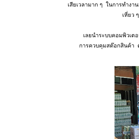
No. 1064 เริ่ม..เข้า
เสียเวลามาก ๆ ในการทำงานมิน
วงการกีฬา
เหี่ยว
No. 1063 เริ่มจะเป็น
คนดี กับเขาได้บ้าง..
No. 1062 คนเกือบดี
เลยนำระบบคอมพิวเตอร์ม
เข้าสู่วงการ
การควบคุมสต๊อกสินค้า ต้
สมาธิ..ได้..?
No. 1061 ชีวิต เด็ก
บ้านนอก
No. 1060 มิจฉาชีพ
(ตะพาบ)
No. 1059 นึกละอาย...
(พี่อายเป็น ..เหรอ..?
555)
No. 1058 อ.ดอยสะเก็ด
ไปเมื่ออายุ 12 ปี
No. 1057 ชลบุรีน่าอยู่
ทำงานสนุก แต่.......?