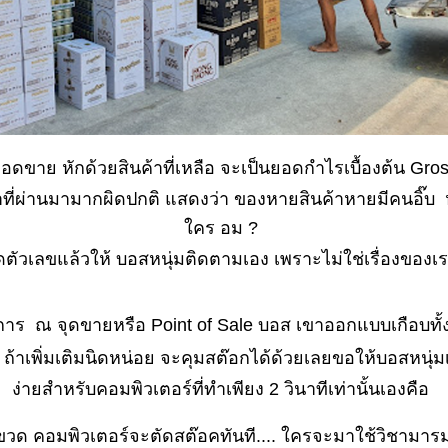
ดขาย หักด้วยสินค้าที่เหลือ จะเป็นยอดกำไรเบื้องต้น Gros
าที่ผ่านมามากผิดปกติ แสดงว่า ของหายสินค้าหายมีคนอิ๊บ ห
คร อม ?
ตัวเลขแล้วให้ บอสหนุ่มติดตามเอง เพราะไม่ใช่เรื่องของเ
าร ณ จุดขายหรือ Point of Sale บอส เขาออกแบบเกือบทั
ถ้าเพิ่มเติมนิดหน่อย จะคุมสต๊อกได้ด้วยเลยขอให้บอสหนุ่มเ
ง่ายสำหรับคอมพิวเตอร์ที่ทำเพียง 2 วินาทีเท่านั้นเองคือ
1 ขวด คอมพิวเตอร์จะตัดสต๊อคทันที.... ใครจะมาใช้วิชามารม