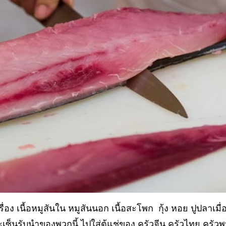
่อง เนื้อหมูสันใน หมูสันนอก เนื้อสะโพก กุ้ง หอย ปูปลาเมื
เซ็นรับนำของพวกนี้ ไปใส่ตู้แช่ของ ครัวจีน ครัวไทย ครัว