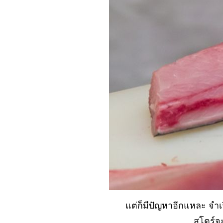
No. 1039 คนเอียง
ซ้าย... แต่...?
No. 1038 ความลับ..
ของร้านอาหาร
No. 1037 ซื่อกินไม่
หมด (ภัตตาคาร)
No. 1036 ทดลอง ที่
ตกต่างกัน...?
(ตะพาบ)
No. 1035 ช่องทาง
หากิน..... (ภัตตาคาร)
No. 1034 สร้างศัตรู
หรือทำเฉย ๆ ดี..?
(ภัตตาคาร)
No. 1033 ไปเป็น
ลูกจ้าง ภัตตาคาร
No. 1032 คิดถึงเรื่อง
ต่ก็มีปัญหาอีกแหละ จำเรื
เที่ยว คิดถึงอะไร
สโตร์จะ