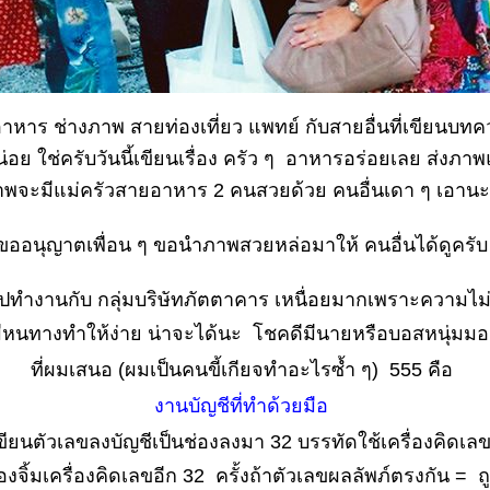
อาหาร ช่างภาพ สายท่องเที่ยว แพทย์ กับสายอื่นที่เขียนบ
่อย ใช่ครับวันนี้เขียนเรื่อง ครัว ๆ อาหารอร่อยเลย ส่งภาพแ
จะมีแม่ครัวสายอาหาร 2 คนสวยด้วย คนอื่นเดา ๆ เอานะ
ขออนุญาตเพื่อน ๆ ขอนำภาพสวยหล่อมาให้ คนอื่นได้ดูครับ
ไปทำงานกับ กลุ่มบริษัทภัตตาคาร เหนื่อยมากเพราะความไม่
นทางทำให้ง่าย น่าจะได้นะ โชคดีมีนายหรือบอสหนุ่มมอง
ที่ผมเสนอ (ผมเป็นคนขี้เกียจทำอะไรซ้ำ ๆ) 555 คือ
งานบัญชีที่ทำด้วยมือ
ขียนตัวเลขลงบัญชีเป็นช่องลงมา 32 บรรทัดใช้เครื่องคิดเล
งจิ้มเครื่องคิดเลขอีก 32 ครั้งถ้าตัวเลขผลลัพภ์ตรงกัน = ถ