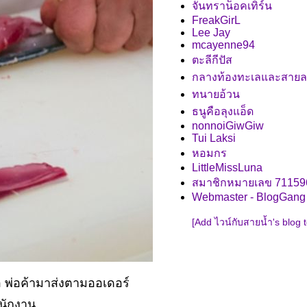
จันทราน็อคเทิร์น
FreakGirL
Lee Jay
mcayenne94
ตะลีกีปัส
กลางท้องทะเลและสาย
ทนายอ้วน
ธนูคือลุงแอ็ด
nonnoiGiwGiw
Tui Laksi
หอมกร
LittleMissLuna
สมาชิกหมายเลข 71159
Webmaster - BlogGang
[Add ไวน์กับสายน้ำ's blog 
่อ พ่อค้ามาส่งตามออเดอร์
พนักงาน