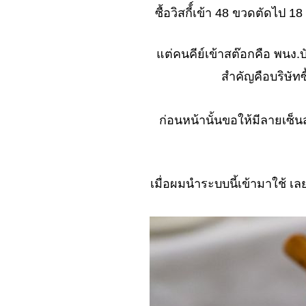
หม่ เจอ..ดี..?
ซื้อวิสกี้์เข้า 48 ขวดตัดไป
No. 1047 งานแรกที่
ทำสำเร็จ...ไม่น่าเชื่อ
ต่คนคีย์เข้าสต๊อกคือ พนง.
No. 1046 ทำงานที่
าก..หยุดและมองไกล
สำคัญคือบริษัทซื
จะเห็น
No. 1045 เขาบังคับให้
ก่อนหน้านั้นขอให้มีลายเซ็
ผม... เบี้ยว..?
No. 1044 รู้ว่าเสี่ยง แต่
ต้องขอลอง (ตะพาบ)
Np. 1043 ลูกเล่น ของ
เมื่อผมนำระบบนี้เข้ามาใช้ 
คนขายตึก
No. 1042 ทำงานที่
หม่.. เจอดี...ซะแล้ว
No. 1041 เข้าสู่งาน
เทา ๆ (มั้ง)
No. 1040 ตัวละครที่
น่ารังเกียจ (ตะพาบ)