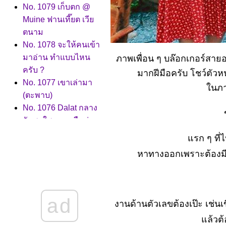
No. 1079 เก็บตก @
Muine ฟานเที๊ยต เวี
ตนาม
No. 1078 จะให้คนเข้า
มาอ่าน ทำแบบไหน
ภาพเพื่อน ๆ บล๊อกเกอร์สาย
ครับ ?
มากฝีมือครับ โชว์ตัวหน
No. 1077 เขาเล่ามา
นภาพ
(ตะพาบ)
No. 1076 Dalat กลาง
วันสดใส กลางคืนน่า
เดินเที่ยว..
รก ๆ ที่
No. 1075 ไร่การแฟที่
หาทางออกเพราะต้องมีห
Dalat
No. 1074 ทำสวน..ผล
ลัพภ์ออกแล้วคือ
No. 1073 หลากหลา
ad
งานด้านตัวเลขต้องเป๊ะ เช่นเ
อารมณ์ (ตะพาบ)
No. 1072 โควิด กับ
ล้วต้อ