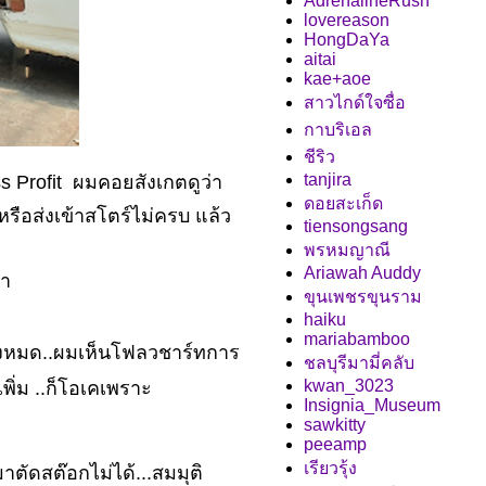
AdrenalineRush
lovereason
HongDaYa
aitai
kae+aoe
สาวไกด์ใจซื่อ
กาบริเอล
ชีริว
tanjira
s Profit ผมคอยสังเกตดูว่า
ดอยสะเก็ด
รือส่งเข้าสโตร์ไม่ครบ แล้ว
tiensongsang
พรหมญาณี
Ariawah Auddy
รา
ขุนเพชรขุนราม
haiku
mariabamboo
้งหมด..ผมเห็นโฟลวชาร์ทการ
ชลบุรีมามี่คลับ
kwan_3023
พิ่ม ..ก็โอเคเพราะ
Insignia_Museum
sawkitty
peeamp
เรียวรุ้ง
าตัดสต๊อกไม่ได้...สมมุติ