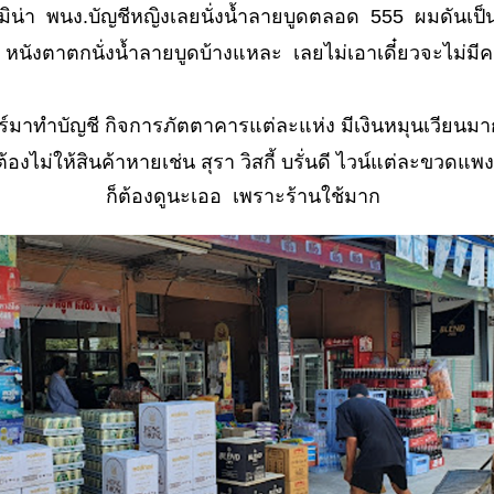
่า พนง.บัญชีหญิงเลยนั่งน้ำลายบูดตลอด 555 ผมดันเป็นผู
 ๆ หนังตาตกนั่งน้ำลายบูดบ้างแหละ เลยไม่เอาเดี๋ยวจะไม่ม
าทำบัญชี กิจการภัตตาคารแต่ละแห่ง มีเงินหมุนเวียนมาก..
องไม่ให้สินค้าหายเช่น สุรา วิสกี้ บรั่นดี ไวน์แต่ละขวดแ
ก็ต้องดูนะเออ เพราะร้านใช้มาก