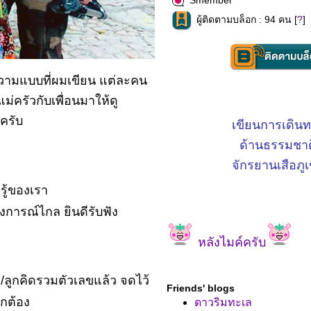
Smember
ผู้ติดตามบล็อก : 94 คน [
?
]
ทความแบบที่ผมเขียน แต่ละคน
ม่ครัวกับเพื่อนมาให้ดู
ครับ
เขียนการเดิน
ด้านธรรมชาต
จักรยานเสือภู
รู้ของเรา
การณ์ไกล ยินดีรับฟัง
หลังไมค์ครับ
ข/ลูกคิดรวมตัวเลขแล้ว จดไว้
Friends' blogs
ูกต้อง
ดาวริมทะเล