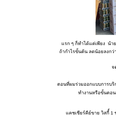
No. 1056 เดจา วู
(ตะพาบ) ที่ผมพบ
No. 1055 ขนไม้แล้ว
เจอ ด่าน...ยุ่ง..?
No. 1054 บริษัทชอบ
ก่ แบบไหน ..?
No. 1053 ไม้จิ้มฟัน
รก ๆ ก็ทำได้แต่เพียง นำยอ
(ตะพาบ)
ถ้ากำไรขั้นต้น ลดน้อยลงกว่
No. 1052 ผลิตสินค้าที่
ชลบุรี ส่งไป ตปท.ต้อง
ทำอะไรบ้าง
จด
No. 1051 เจอตัว
ปลอม.... ต้องรมยา
ตอนที่ผมร่วมออกแบบการบริก
No. 1050 ลองพลัง จะ
ได้รู้ว่าไผ เป็นไผ
ทำงานหรือขั้นตอน 
No. 1049 ประทับใจ
(ตะพาบ)
No. 1048 ทำงานที่่
คชเชียร์คีย์ขาย วิสกี้์ 