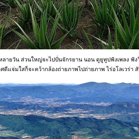
ละหลายวัน ส่วนใหญ่จะไปปั่นจักรยาน นอน ดูยูทูปฟังเพลง ฟัง
ศดีแจ่มใสก็จะคว้ากล้องถ่ายภาพไปถ่ายภาพ ไร่อโลเวร่า 