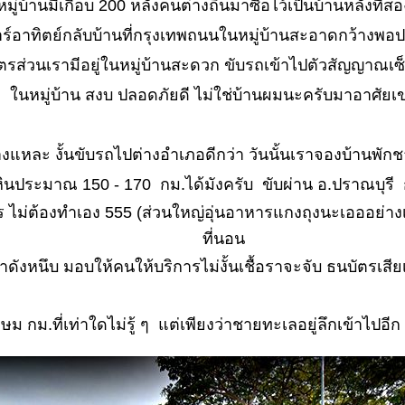
หมู่บ้านมีเกือบ 200 หลังคนต่างถิ่นมาซื้อไว้เป็นบ้านหลังที่
์อาทิตย์กลับบ้านที่กรุงเทพถนนในหมู่บ้านสะอาดกว้างพอ
ส่วนเรามีอยู่ในหมู่บ้านสะดวก ขับรถเข้าไปตัวสัญญาณเซ็นเซ
นหมู่บ้าน สงบ ปลอดภัยดี ไม่ใช่บ้านผมนะครับมาอาศัยเ
่อบ้างแหละ งั้นขับรถไปต่างอำเภอดีกว่า วันนั้นเราจองบ้านพ
หินประมาณ 150 - 170 กม.ได้มังครับ ขับผ่าน อ.ปราณบุรี ก
ร ไม่ต้องทำเอง 555 (ส่วนใหญ่อุ่นอาหารแกงถุงนะเอออย่างเก่
ที่นอน
ะป๋าดังหนึบ มอบให้คนให้บริการไม่งั้นเชื้อราจะจับ ธนบัต
 กม.ที่เท่าใดไม่รู้ ๆ แต่เพียงว่าชายทะเลอยู่ลึกเข้าไปอี