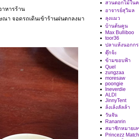
สวนดอกไม้ในค
านอาหารร้าน
อาจารย์สุวิมล
ารโฆษณา จอดรถเดินเข้าร้านฝนตกลงมา
ลุงแมว
บ้านต้นคูน
Max Bulliboo
toor36
ปลาแห้งนอกก
ตุ๊กจ้ะ
ข้ามขอบฟ้า
Quel
zungzaa
moresaw
poongie
Ineverdie
ALDI
JinnyTent
ล้งเล้งลัลล้า
วันจัน
Rananrin
สมาชิกหมายเล
Princezz Match