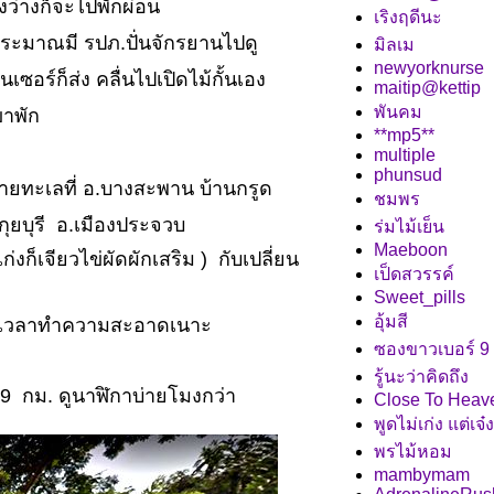
สองว่างก็จะไปพักผ่อน
เริงฤดีนะ
ประมาณมี รปภ.ปั่นจักรยานไปดู
มิลเม
newyorknurse
อร์ก็ส่ง คลื่นไปเปิดไม้กั้นเอง
maitip@kettip
พันคม
ขาพัก
**mp5**
multiple
phunsud
ักชายทะเลที่ อ.บางสะพาน บ้านกรูด
ชมพร
ุยบุรี อ.เมืองประจวบ
ร่มไม้เย็น
Maeboon
งก็เจียวไข่ผัดผักเสริม ) กับเปลี่ยน
เป็ดสวรรค์
Sweet_pills
อุ้มสี
รเสียเวลาทำความสะอาดเนาะ
ซองขาวเบอร์ 9
รู้นะว่าคิดถึง
ก 9 กม. ดูนาฬิกาบ่ายโมงกว่า
Close To Heav
พูดไม่เก่ง แต่เจ
พรไม้หอม
mambymam