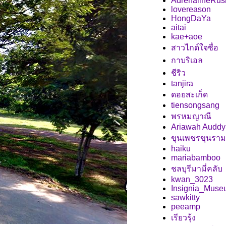
AdrenalineRus
lovereason
HongDaYa
aitai
kae+aoe
สาวไกด์ใจซื่อ
กาบริเอล
ชีริว
tanjira
ดอยสะเก็ด
tiensongsang
พรหมญาณี
Ariawah Auddy
ขุนเพชรขุนราม
haiku
mariabamboo
ชลบุรีมามี่คลับ
kwan_3023
Insignia_Mus
sawkitty
peeamp
เรียวรุ้ง