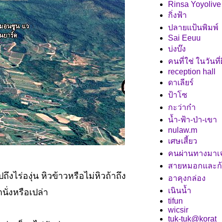
Rinsa Yoyolive
กิ่งฟ้า
ปลายแป้นพิมพ์
Sai Eeuu
บ่งบ๊ง
คนที่ใช่ ในวันที่
reception hall
ดาเลียร์
ป้าโซ
กะว่าก๋า
น้ำ-ฟ้า-ป่า-เขา
nulaw.m
เศษเสี้ยว
คนผ่านทางมาเ
สายหมอกและก
ร่องุ่น หิวข้าวหรือไม่หิวถ้าถึง
อาคุงกล่อง
เนินน้ำ
นั่งหรือเปล่า
tifun
wicsir
tuk-tuk@korat