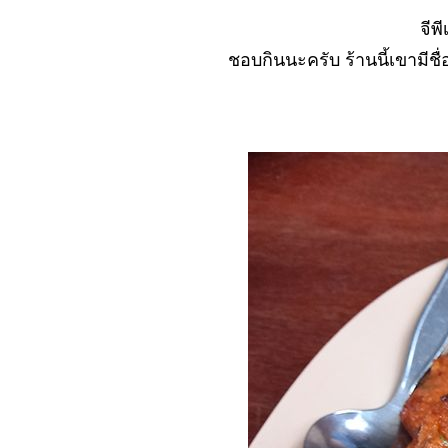
หม่ เจอ..ดี..?
จีพ
No. 1047 งานแรกที่
ทำสำเร็จ...ไม่น่าเชื่อ
ชอบกินนะครับ ร้านนี้เขามี
No. 1046 ทำงานที่
าก..หยุดและมองไกล
จะเห็น
No. 1045 เขาบังคับให้
ผม... เบี้ยว..?
No. 1044 รู้ว่าเสี่ยง แต่
ต้องขอลอง (ตะพาบ)
Np. 1043 ลูกเล่น ของ
คนขายตึก
No. 1042 ทำงานที่
หม่.. เจอดี...ซะแล้ว
No. 1041 เข้าสู่งาน
เทา ๆ (มั้ง)
No. 1040 ตัวละครที่
น่ารังเกียจ (ตะพาบ)