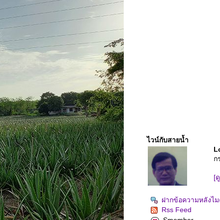
ไวน์กับสายน้ำ
L
ก
[ด
ฝากข้อความหลังไมค
Rss Feed