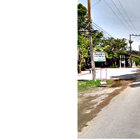
No. 1056 เดจา วู
(ตะพาบ) ที่ผมพบ
No. 1055 ขนไม้แล้ว
เจอ ด่าน...ยุ่ง..?
No. 1054 บริษัทชอบ
ก่ แบบไหน ..?
No. 1053 ไม้จิ้มฟัน
(ตะพาบ)
No. 1052 ผลิตสินค้าที่
ชลบุรี ส่งไป ตปท.ต้อง
ทำอะไรบ้าง
No. 1051 เจอตัว
ปลอม.... ต้องรมยา
No. 1050 ลองพลัง จะ
ได้รู้ว่าไผ เป็นไผ
No. 1049 ประทับใจ
(ตะพาบ)
No. 1048 ทำงานที่่