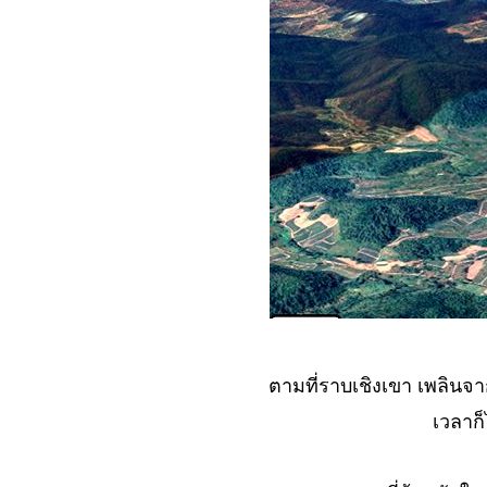
ต้มยำกุ้ง ใครลำบาก
มากกว่า.
No. 1071 ไปทำสวน ดี
ไหม....?
No. 1070 รับงานทำ
ล้ว...เจี๋ยวจริง ๆ
No. 1069 ร้านข้าง
ทาง...ที่ไม่อาจลืมได้
(ตะพาบ)
No. 1068 รัก... ของ
เพื่อน
No. 1067 เชียงใหม่ ณ
วัยเด็กกับปัจจุบัน
No. 1066 ทำงานบาร์
ตามที่ราบเชิงเขา เพลินจา
-เล่นกีฬา ฝีกสมาธิ เฉ
เลย..
เวลาก็
No. 1065 กว่าจะ ฟัน
รัน (ตะพาบ)