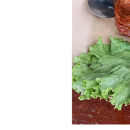
No. 1039 คนเอียง
ซ้าย... แต่...?
No. 1038 ความลับ..
ของร้านอาหาร
No. 1037 ซื่อกินไม่
หมด (ภัตตาคาร)
No. 1036 ทดลอง ที่
ตกต่างกัน...?
(ตะพาบ)
No. 1035 ช่องทาง
หากิน..... (ภัตตาคาร)
No. 1034 สร้างศัตรู
หรือทำเฉย ๆ ดี..?
(ภัตตาคาร)
No. 1033 ไปเป็น
ลูกจ้าง ภัตตาคาร
No. 1032 คิดถึงเรื่อง
เที่ยว คิดถึงอะไร