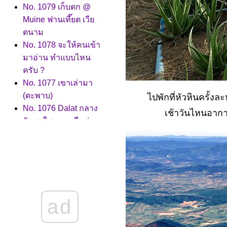
No. 1079 เก็บตก @
Muine ฟานเที๊ยต เวี
ตนาม
No. 1078 จะให้คนเข้า
มาอ่าน ทำแบบไหน
ครับ ?
No. 1077 เขาเล่ามา
(ตะพาบ)
ไปพักที่หัวหินครั้ง
No. 1076 Dalat กลาง
เช้าวันไหนอากา
วันสดใส กลางคืนน่า
เดินเที่ยว..
No. 1075 ไร่การแฟที่
Dalat
No. 1074 ทำสวน..ผล
ลัพภ์ออกแล้วคือ
No. 1073 หลากหลา
ad
อารมณ์ (ตะพาบ)
No. 1072 โควิด กับ