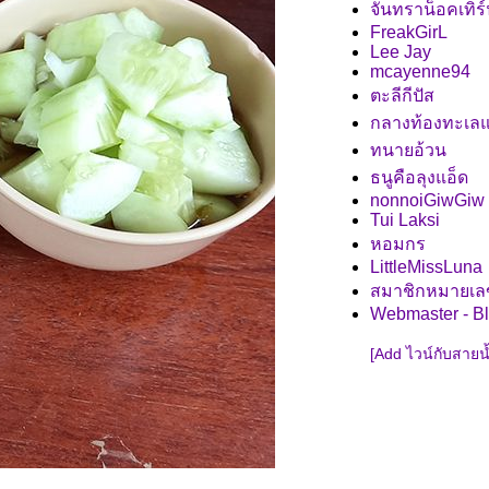
จันทราน็อคเทิร
FreakGirL
Lee Jay
mcayenne94
ตะลีกีปัส
กลางท้องทะเล
ทนายอ้วน
ธนูคือลุงแอ็ด
nonnoiGiwGiw
Tui Laksi
หอมกร
LittleMissLuna
สมาชิกหมายเล
Webmaster - B
[Add ไวน์กับสายน้