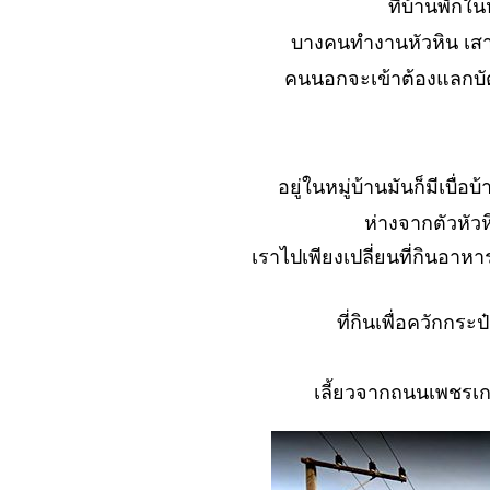
ที่บ้านพักใน
No. 1064 เริ่ม..เข้า
วงการกีฬา
บางคนทำงานหัวหิน เสาร
No. 1063 เริ่มจะเป็น
คนนอกจะเข้าต้องแลกบัตร
คนดี กับเขาได้บ้าง..
No. 1062 คนเกือบดี
เข้าสู่วงการ
สมาธิ..ได้..?
อยู่ในหมู่บ้านมันก็มีเบื
No. 1061 ชีวิต เด็ก
ห่างจากตัวหัว
บ้านนอก
เราไปเพียงเปลี่ยนที่กินอาหา
No. 1060 มิจฉาชีพ
(ตะพาบ)
No. 1059 นึกละอาย...
ที่กินเพื่อควักกร
(พี่อายเป็น ..เหรอ..?
555)
No. 1058 อ.ดอยสะเก็ด
เลี้ยวจากถนนเพชรเกษม
ไปเมื่ออายุ 12 ปี
No. 1057 ชลบุรีน่าอยู่
ทำงานสนุก แต่.......?