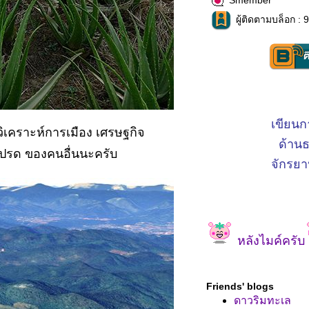
Smember
ผู้ติดตามบล็อก : 
เขียนก
วิเคราะห์การเมือง เศรษฐกิจ
ด้าน
สัปรด ของคนอื่นนะครับ
จักรยา
หลังไมค์ครับ
Friends' blogs
ดาวริมทะเล