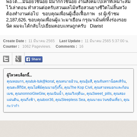
พอได้....มีน้อยใช้น้อย มีมากก็ใช้น้อย งานสังคมไปเท่าที่เหมาะสม
ไว้เล่าตอน ทำสวนต่อครับสวนผลไม้หรือสวนยางชีวิตไม่สิ้นหวัง
ต้องทำงานต่อไป
ขอบคุณเพื่อนผู้เอื้อเฟื้อภาพ
st ผู้เข้าชม
2,187,626.
ขอบคุณเพื่อนผู้แวะมาเยือน กรุณาเม้นท์/ทิ้งร่องรอ
นิด ผมจะได้กลับไปเยี่ยมตอบแทนถูกครับ
Diarist
Create Date :
11 มีนาคม 2565
Last Update :
11 มีนาคม 2565 5:37:00 น.
Counter :
1062 Pageviews.
Comments :
16
ผู้โหวตบล็อกนี้...
คุณหอมกร
,
คุณtuk-tuk@korat
,
คุณทนายอ้วน
,
คุณอุ้มสี
,
คุณจันทราน็อคเทิร์น
,
คุณตะลีกีปัส
,
คุณโอพีย์คุณนายกุ๊งกิ๊ง
,
คุณThe Kop Civil
,
คุณสายหมอกและก้อน
เมฆ
,
คุณnonnoiGiwGiw
,
คุณเนินน้ำ
,
คุณเริงฤดีนะ
,
คุณSweet_pills
,
คุณสอง
ผ่นดิน
,
คุณกิ่งฟ้า
,
คุณtoor36
,
คุณSleepless Sea
,
คุณนายแว่นขยันเที่ยว
,
คุณ
กะว่าก๋า