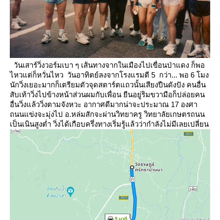
วันเสาร์วิ่งวอร์มเบา ๆ เส้นทางจากในเมืองไปเขื่อนป่าแดง ก็พอ
ไหวแต่ก็หวั่นไหว
วันอาทิตย์ลงจากโรงแรมตี 5 กว่า... พอ 6 โมง
นักวิ่งเยอะมากก็เตรียมตัวจุดสตาร์ตแถวนั้นเสียงปืนดังปัง
คนอื่น
สับเท้าวิ่งไปข้างหน้าส่วนผมกับเพื่อน ยืนอยู่ริมขวามือก็ปล่อยคน
อื่นวิ่งแล้ววิ่งตามจังหวะ อากาศดีมากน่าจะประมาณ 17 องศา
ถนนแข่งจะมุ่งไป อ.หล่มสักจะผ่านวิทยาครู วิทยาลัยเกษตรถนน
เป็นเนินสูงต่ำ วิ่งได้เกือบครึ่งทางเริ่มรู้แล้วว่ากำลังไม่มีเลยเปลี่ยน