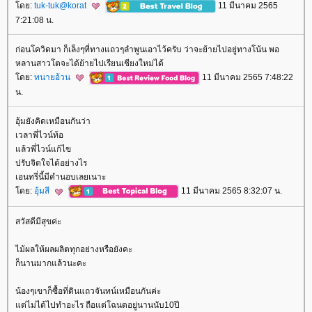
ดย:
tuk-tuk@korat
11 มีนาคม 2565
7:21:08 น.
ก่อนโควิดมา ก็เล็งๆที่ทางแถวๆลำพูนเอาไว้ครับ ว่าจะย้ายไปอยู่ทางโน้น พอ
หลานสาวโตจะได้ย้ายไปเรียนเชียงใหม่ได้
ดย:
ทนายอ้วน
11 มีนาคม 2565 7:48:22
น.
อุ้มยังคิดเหมือนกันว่า
เวลาพี่ไวน์ท้อ
ล้วพี่ไวน์แก้ไข
ปรับจิตใจได้อย่างไร
เอนทรี่นี้มีคำนอบเลยเนาะ
ดย:
อุ้มสี
11 มีนาคม 2565 8:32:07 น.
สวัสดีมีสุขค่ะ
ไม้ผลให้ผลผลิตทุกอย่างหรือยังคะ
ก็นานมากแล้วนะคะ
น้องๆเขาก็ซื้อที่ดินแถวจันทน์เหมือนกันค่ะ
ต่ไม่ได้ไปทำอะไร ถือแต่โฉนดอยู่นานนับ10ปี