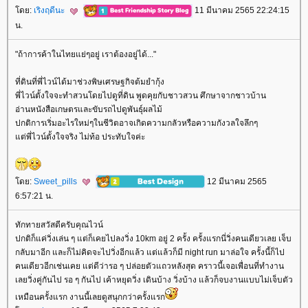
ดย:
เริงฤดีนะ
11 มีนาคม 2565 22:24:15
น.
"ถ้าการค้าในไทยแย่ๆอยู่ เราต้องอยู่ได้..."
ที่ดินที่พี่ไวน์ได้มาช่วงพิษเศรษฐกิจต้มยำกุ้ง
พี่ไวน์ตั้งใจจะทำสวนโดยไปดูที่ดิน พูดคุยกับชาวสวน ศึกษาจากชาวบ้าน
อ่านหนังสือเกษตรและขับรถไปดูพันธุ์ผลไม้
ปกติการเริ่มอะไรใหม่ๆในชีวิตอาจเกิดความกลัวหรือความกังวลใจลึกๆ
ต่พี่ไวน์ตั้งใจจริง ไม่ท้อ ประทับใจค่ะ
ดย:
Sweet_pills
12 มีนาคม 2565
6:57:21 น.
ทักทายสวัสดีครับคุณไวน์
ปกติก็แค่วิ่งเล่น ๆ แต่ก็เคยไปลงวิ่ง 10km อยู่ 2 ครั้ง ครั้งแรกนี่วิ่งคนเดียวเลย เจ็บ
กลับมาอีก และก็ไม่คิดจะไปวิ่งอีกแล้ว แต่แล้วก็มี night run มาล่อใจ ครั้งนี้ก็ไป
คนเดียวอีกเช่นเคย แต่ดีว่ารอ ๆ ปล่อยตัวแถวหลังสุด คราวนี้เจอเพื่อนที่ทำงาน
เลยวิ่งคู่กันไป รอ ๆ กันไป เค้าหยุดวิ่ง เดินบ้าง วิ่งบ้าง แล้วก็จบงานแบบไม่เจ็บตัว
เหมือนครั้งแรก งานนี้เลยดูสนุกกว่าครั้งแรก