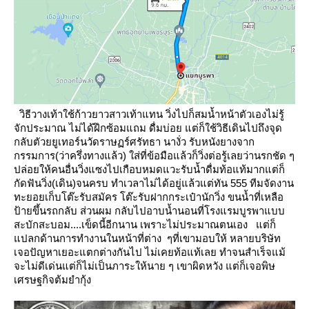
วิธีวางเท้าใช้ก้าวยาวสาวเท้าแทน วิ่งไปก็สมน้ำหน้าตัวเองไม่รู้
จักประมาณ ไม่ได้ฝึกซ้อมแถม ดื่มบ่อ
ต่ก็ใช้วิธีเดินไปถึงจุด
กลับตัวยยูเทอร์นวัดราษฏร์ศรัทธา นางั่ว รับหนังยางจาก
กรรมการ(ว่าครึ่งทางแล้ว)
ส่ที่ข้อมือแล้วก็วิ่งต่อรู้เลยว่านรกชัด ๆ
ปล่อยให้คนอื่นวิ่งแซงไปเกือบหมดแวะรับน้ำดื่มท้อแท้มากแต่ก็
กัดฟันวิ่ง(เดิน)จนครบ
ทำเวลาไม่ได้อยู่แล้วแต่ทัน 555 ทีมจัดงาน
ทะยอยเก็บโต๊ะรับสมัคร โต๊ะรับฝากกระเป๋านักวิ่ง ขนน้ำที่เหลือ
ป้ายขึ้นรถกลับ ส่วนผม
กลับไปอาบน้ำนอนที่โรงแรมบูรพาแบบ
สะบักสะบอม....เข็ดนี้อีกนาน เพราะไม่ประมาณตนเอง
ต่ก็
ปลกด้านการทำงานในหน้าที่ต่าง ๆที่เขามอบให้ หลายบริษัท
เจอปัญหาเยอะแตกต่างกันไป ไม่เคยท้อแท้เล
ทำจนสำเร็จแม้
จะไม่ดีเด่นแต่ก็ไม่เป็นภาระให้นาย ๆ เขาผิดหวัง แต่ก็เจอพิษ
เศรษฐกิจต้มยำกุ้ง