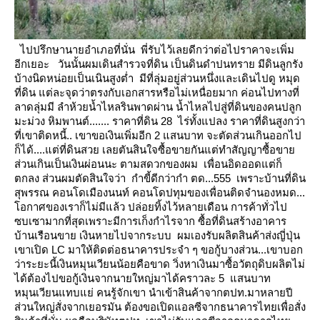
ไปปรึกษานายอำเภอที่นั่น พี่รับไว้เลยดีกว่าต่อไปราคาจะเพิ่ม
อีกเยอะ
วันนั้นผมเดินสำรวจที่ดิน เป็นดินดำปนทราย มีดินลูกรัง
บ้างนิดหน่อยเป็นเนินสูงต่ำ มีที่ลุ่มอยู่ส่วนหนึ่งและเดินไปดู หมุด
ที่ดิน
ต่ละจุดว่าตรงกับเอกสารหรือไม่เหนื่อยมาก ค่อนไปทางที่
ลาดลุ่มมี ลำห้วยน้ำไหลรินพาดผ่าน น้ำไหลไปสู่ที่ดินของคนปลูก
มะม่วง
หิมพานต์....... ราคาที่ดิน 28 ไร่ทั้งแปลง ราคาที่ดินสูงกว่า
ที่เขาติดหนี้.. เขาขอเงินเพิ่มอีก 2 แสนบาท
จะตัดส่วนเกินออกไป
ก็ได้....แต่ที่ดินสวย เลยตันสินใจซื้อขายกันแต่ทำสัญญาซื้อขา
ส่วนเกินเป็นเงินผ่อนนะ ตามสดวกของผม
เพื่อนอิดออดแต่ก็
ตกลง
ส่วนผมตัดสินใจว่า กำขี้ดีกว่ากำ ตด...555 เพราะบ้านที่ดิน
สุพรรณ คอนโดเมืองนนท์ คอนโดปทุมของเพื่อนติดจำนองหมด...
อกาศของเราก็ไม่มีแล้ว
ปล่อยทิ้งไว้หลายเดือน การค้าทั่วไป
ซบเซามากที่สุดเพราะมีการเก็งกำไรจาก ซื้อที่ดินสร้างอาคาร
บ้านเรือนขาย เงินหายไปจากระบบ
ผมเองรับผลิตสินค้าส่งญี่ปุ่น
เขาเปิด LC มาให้ติดต่อธนาคารประจำ ๆ ขอกู้บางส่วน...เขาบอก
ว่าระยะนี้เงินหมุนเวียนน้อยคือขาด
วิ่งหาเงินมาซื้อวัตถุดิบผลิตไม่
ได้ต้องไปขอกู้เงินจากนายใหญ่มาได้คราวละ 5 แสนบาท
หมุนเวียนแทบแย่
คนรู้จักเขา นำเข้าสินค้าจากตปท.มาหลายปี
ส่วนใหญ่สั่งจากเยอรมัน ต้องขอเปิดแอลซีจากธนาคารไทยเพื่อสั่ง