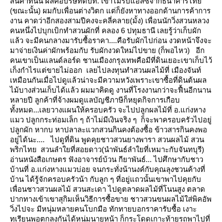
สินค้าที่นั่น
ผลคือบริษัทตปท. เขาไม่รับแอลซีจากธนาคารไท
(ขณะนั้น)
ผมกับเพื่อนต่างวิตก แต่ก็ยังหาทางออกด้านการค้าการ
งาน คาดว่าอีกสองสามปีคงจะคลี่คลาย(มั้ง) เพื่อนนักวิ่งสวนหลวง
คนหนึ่งไปบุกเบิกทำสวนผักที่ คลอง 6 ปทุมธานี เลยรู้ว่าเก็บผัก
ล้ว จะมีคนกลางมารับซื้อราคา....คือรับผักไปก่อน
งวดหน้าจึงจะ
มาจ่ายเงินค่าผักพร้อมกับ รับผักงวดใหม่ไปขาย (ก็พอไหว)
อีก
คนเขาเป็นแลนด์ลอร์ด ชานเมืองกรุงเทพคือมีที่ดินเยอะเขาเก็บไว้
เก็งกำไรแต่ขายไม่ออก เลยไปลงทุนทำสวนผลไม้ที่
เมืองจันท์
เหมือนกันเมื่อไปดูแล้วน่าจะมีความหวังเพราะเขาซื้อที่ดินต้นผล
ไม้บางส่วนเก็บได้แล้ว
ผมมาคิดดู งานที่โรงงานกว่าจะฟื้นอีกนาน
หลายปี ลูกค้าที่จ้างผมดูแลบัญชีภาษีก็หยุดกิจการเกือบ
ทั้งหมด...เลยวางแผนให้ครอบครัว
จะไปปลูกผลไม้ที่ อ.แก่งหาง
มว ปลูกกระท่อมเล็ก ๆ ถ้าไม่มีเงินจริง ๆ ก็จะพาครอบครัวไปอยู่
ปลูกผัก หากบ หาปลาละแวกสวนกินคงต้องซื้อ ข้าวสารกินคงพอ
อยู่ได้นะ....
ไปดูที่ดิน พูดคุยชาวสวนยางพารา สวนผลไม้ สวน
พริกไทย สวนลำใยที่สอยดาว(นำพันธ์ลำใยที่เหมาะกับจันทบุรี)
อ่านหนังสือเกษตร ฟังอาจารย์บ้วน กียาพันธ์... ไปศึกษากับชาว
บ้านที่ อ.แก่งหางแมวบ่อย จนกระทั่งน้านงค์กับคุณลุงชวนค้างที่
บ้าน
ได้รู้จักครอบครัวน้า กับลูก ๆ ที่อยู่แถวนั้นเขาพาไปคุยกับ
เพื่อนชาวสวนผลไม้ สวนสะเดา
ไปดูตลาดผลไม้ที่โนนสูง ตลาด
ปากทางเข้าเขาสุกิมเห็นวิธีการซื้อขาย ชาวสวนขนผลไม้ใส่พิคอัพ
วิ่งไปจะ มีหนุ่มหลายคนโบกมือ
ทักทายบอกราคารับซื้อ เงาะ
ทุเรียนพอตกลงกันได้หนุ่มนายหน้า ก็กระโดดเกาะท้ายรถพาไปที่