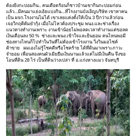
ต้องยิงกะปอมกิน.. คนเดือดร้อนก็ชาวบ้านเขากินกะปอมก่อน
ล้ว...มีคนมาแย่งเอ้ยแบ่งกิน...ที่โรงงานบังเอิญบริษัท
เขาหาคน
เป็น ผจก.โรงงานไม่ได้ เขาเลยแต่งตั้งให้เป็น 3 ปีกว่าแล้วก่อน
เจอวิกฤติต้มยำกุ้ง เมื่อไม่ไหวต้องประชุม พนง.และช่างเรื่อง
นวทางทำงานเพราะ งานเข้าน้อยไม่พอลดเวลาทำงานแต่ขอลด
เงินเดือนลง 50 % ช่างและพนง.เข้าใจและยินยอม
คนไหนพอมี
ช่องทางไหนก็ไปทำในวันที่ไม่ต้องเข้าโรงงาน วิ่งวินมอไซค์
ค้าขา
ผมเองไม่รู้โชคดีหรือโชคร้าย ได้ที่ดินมาเพราะภาวะ
จำยอม เพื่อนสองคนผัวเมียยืมเงินนานแล้วแต่ไม่มีเงินคืน จึงขอ
อนที่ดิน 28 ไร่
เป็นที่ดินว่างเปล่า ที่ อ.แก่งหางแมว จันทบุรี