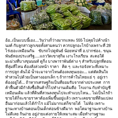
อ้อ..เป็นแบบนี้เอง....วันว่างก็ว่างมากแหละ 555
ไปคุยไปค้างน้า
นงค์ กับลูกสาวลูกเขยทั้งสามคนว่า ควรปลูกอะไรบ้างเพราะที่ 28
ไร่เยอะเหมือนกัน
ขับรถไปดูพันธ์ น้อยหน่าที่ อ.ปากช่อง.. ขนุน
พันธ์ทองประเสริฐ.....แถววัดเขาสุกิม เงาะโรงเรียน สะตอใต้
มะม่วงที่บางขุนนนท์ ดูกิ่ง
บางพาราพันธ์ต่าง ๆ สำหรับปลูกที่ดอน
ที่ลุ่มที่ไหน ต้องสั่งล่วงหน้า ราคา
คิด ๆ และรอจังหวะที่เหมาะ
การปลูก ต้นไม้ น้ำจะมาจากไหนต้องลงทุนเยอะ... แต่ตัดสินใจ
ทำสวนไปด้วยเป็นทางออกเล็ก ๆ
ถ้าการค้าในไทยแย่ ๆ อยู่เรา
ต้องอยู่ได้...
ถ้าหากเศรษฐกิจเป็นที่ยอมรับจากต่างประเทศ การ
ค้าฟื้นตัวมีกำลังซื้อสินค้าก็ไปทำงานเดิมคือ โรงงาน กับทำบัญชี
เหมือนเดิม
ล้วที่ดินที่สวนลงทุนไปจะทำแบบไหน... ไม่เป็นไรถ้า
ขายได้ก็จะขายราคาต้องเพิ่มขึ้นอยู่แล้ว
เพราะเคยขายที่ดินแปลง
อื่นมาก่อนแล้วได้กำไร แม้ไม่มากแต่ก็ขายได้
ไม่ท้อ เพราะ
ฐานะทางบ้านตอนเป็นเด็กค่อนข้างดีมาก พอโตมาฐานะทางบ้าน
ไม่ดีเลย กินง่าย อยู่ง่ายแต่งกายให้เหมาะสม
เมื่อทำงานฐานะ