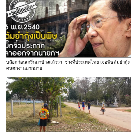
บล๊อกก่อนเกริ่นมาบ้างแล้วว่า ช่วงที่ประเทศไทย เจอพิษต้มยำกุ้ง
คนตกงานมากมา