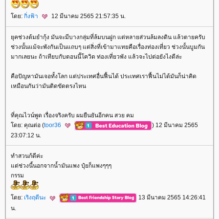
ดย:
กิ่งฟ้า
12 มีนาคม 2565 21:57:35 น.
ุคช่วงต้มยำกุ้ง มันจะมีบางกลุ่มที่ล้มบนฝูก แต่หลายส่วนล้มลงดิน แล้วตายครับ
ช่วงนั้นแม้จะพังกันเป็นแถบๆ แต่สิ่งที่เข้ามาแทยคือเรื่องท่องเที่ยว ช่วงนั้นบูมกัน
มากเลยนะ ถ้าเทียบกับตอนนี้โควิด ท่องเที่ยวพัง แล้วจะไปต่อยังไงดีล่ะ
คือปัญหามันเจอทั้งโลก แต่ประเทศอื่นฟื้นได้ ประเทศเราฟื้นไม่ได้มันก็น่าคิด
เหมือนกันว่ามันติดขัดตรงไหน
ที่คุณไวน์พูด เรื่องจริงครับ ผมยืนยันอีกคน สวย คม
ดย: คุณต่อ (
toor36
) 12 มีนาคม 2565
23:07:12 น.
ทำสวนก้ดีค่ะ
ต่ช่วงนี้นอกจากน้ำมันแพง ปุ๋ยก็แพงๆๆๆ
กรรม
ดย:
เริงฤดีนะ
13 มีนาคม 2565 14:26:41
น.