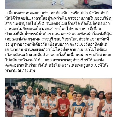
เพื่อนหลายคนเคยถามว่า เคยท้อแท้บางหรือเปล่า
นั่่งนึกแล้ว ก็
นึกได้ว่าเคยซิ... เวลานั้นอยู่ระหว่างไปตรวจงานภายในของบริษัท
สาขาเพชรบูรณ์ไปได้ 2 วันแต่ยังไม่แล้วเสร็จ
ต้องไปติดต่อแถว
อ.หนองไผ่อีกตอนเย็น ผจก.สาขาก็พาไปทานอาหารที่เขื่อน
ป่าแดงก็ดื่มน้ำพรรค์นั้นด้ว
ตอนกลางวันเจอเพื่อนนักวิ่งแข่งที่คุ้น
เคยลงแข่งวิ่ง กรุงเทพ ราชบุรี ชลบุรี เขาใหญ่ด้วยกันเขามาพักที่
รร.บูรพาอ้าวพักที่เดียวกัน
เพื่อนบอกว่า จะลงแข่งวันอาทิตย์แต่
เขามาก่อน ชวนลงแข่งด้ว
ไม่ไหวมั้งหลาย ก.ม เราไม่ได้ซ้อม
เกือบเดือนแล้วแถมดื่มด้ว
เฮอะวิ่งเป็นเพื่อนหน่อย ทางวิ่งสวยนะ
ไปสมัครหน้างานก็ได้....ผจก.สาขาเขาอยู่ด้วยเชียร์ให้ลงแข่ง
คงจะอยากเห็นว่าผมวิ่งได้
หรือไม่เพราะเคยเห็นรูปลงแข่งที่โต๊ะ
ทำงาน ณ กรุงเทพ