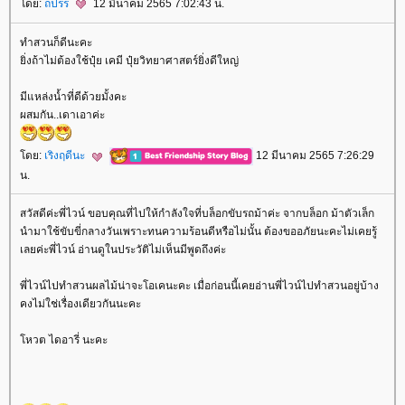
ดย:
ถปรร
12 มีนาคม 2565 7:02:43 น.
ทำสวนก็ดีนะคะ
ิ่งถ้าไม่ต้องใช้ปุ๋ย เคมี ปุ๋ยวิทยาศาสตร์ยิ่งดีใหญ่
มีแหล่งน้ำที่ดีด้วยมั้งคะ
ผสมกัน..เดาเอาค่ะ
ดย:
เริงฤดีนะ
12 มีนาคม 2565 7:26:29
น.
สวัสดีค่ะพี่ไวน์ ขอบคุณที่ไปให้กำลังใจที่บล็อกขับรถม้าค่ะ จากบล็อก ม้าตัวเล็ก
นำมาใช้ขับขี่กลางวันเพราะทนความร้อนดีหรือไม่นั้น ต้องขออภัยนะคะไม่เคยรู้
เลยค่ะพี่ไวน์ อ่านดูในประวัติไม่เห็นมีพูดถึงค่ะ
พี่ไวน์ไปทำสวนผลไม้น่าจะโอเคนะคะ เมื่อก่อนนี้เคยอ่านพี่ไวน์ไปทำสวนอยู่บ้าง
คงไม่ใช่เรื่องเดียวกันนะคะ
หวต ไดอารี่ นะคะ