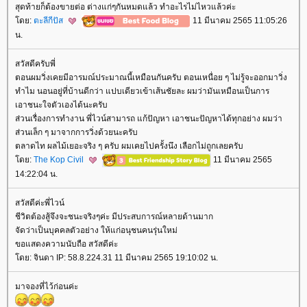
สุดท้ายก็ต้องขายต่อ ต่างแก่ๆกันหมดแล้ว ทำอะไรไม่ไหวแล้วค่ะ
ดย:
ตะลีกีปัส
11 มีนาคม 2565 11:05:26
น.
สวัสดีครับพี่
ตอนผมวิ่งเคยมีอารมณ์ประมาณนี้เหมือนกันครับ ตอนเหนื่อย ๆ ไม่รู้จะออกมาวิ่ง
ทำไม นอนอยู่ที่บ้านดีกว่า แปบเดียวเข้าเส้นชัยละ ผมว่ามันเหมือนเป็นการ
เอาชนะใจตัวเองได้นะครับ
ส่วนเรื่องการทำงาน พี่ไวน์สามารถ แก้ปัญหา เอาชนะปัญหาได้ทุกอย่าง ผมว่า
ส่วนเล็ก ๆ มาจากการวิ่งด้วยนะครับ
ตลาดไท ผลไม้เยอะจริง ๆ ครับ ผมเคยไปครั้งนึง เลือกไม่ถูกเลยครับ
ดย:
The Kop Civil
11 มีนาคม 2565
14:22:04 น.
สวัสดีค่ะพี่ไวน์
ชีวิตต้องสู้จึงจะชนะจริงๆค่ะ มีประสบการณ์หลายด้านมาก
จัดว่าเป็นบุคคลตัวอย่าง ให้แก่อนุชนคนรุ่นใหม่
ขอแสดงความนับถือ สวัสดีค่ะ
ดย: จินดา IP: 58.8.224.31 11 มีนาคม 2565 19:10:02 น.
มาจองที่ไว้ก่อนค่ะ