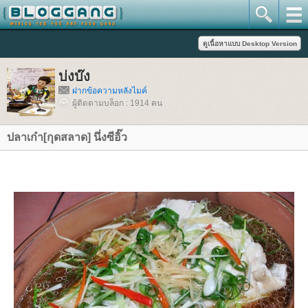
บ่งบ๊ง
ฝากข้อความหลังไมค์
ผู้ติดตามบล็อก : 1914 คน
ปลาเก๋า[กุดสลาด] นึ่งซีอิ๊ว