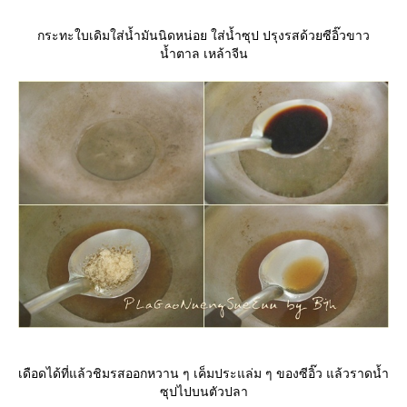
กระทะใบเดิมใส่น้ำมันนิดหน่อย ใส่น้ำซุป ปรุงรสด้วยซีอิ๊วขาว
น้ำตาล เหล้าจีน
เดือดได้ที่แล้วชิมรสออกหวาน ๆ เค็มประแล่ม ๆ ของซีอิ๊ว แล้วราดน้ำ
ซุปไปบนตัวปลา