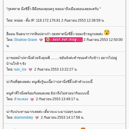
"กุดสลาด นึ่งซีอิ๊ว ฝีมือของคุณครู หอมมาถึงเมืองคอนเลยละครับ "
ดย: หน่อย - ตั้ม IP: 118.172.176.81 2 กันยายน 2553 12:38:59 น.
อื่มมม จินตนาการกลิ่นปลาเก๋า กุดสลาดนึ่งซีอิ้ว หอมเข้าจมูกเลยค่ะ
ดย:
Shallow Grave
2 กันยายน 2553 12:50:00
น.
มาขอหม่ำปลานึ่งด้วยจ๊ะคุณพี่...........ขยันจังค่ะทำขนมทำกับข้าว อยากไปอยู่
บ้านใกล้ ๆ จัง
ดย:
sun_ice
2 กันยายน 2553 13:22:27 น.
น่ากินที่สุดเลยค่ะ หนูเพิ่งรู้นะเนี้ยว่าปลานึ่งซีอิ๊วเค้าทำแบบนี้
หนูทำที่ไรนึ่งพร้อมกันหมดเลย มิน่าถึงไม่สวยน่ากินแบบนี้
ดย:
ลำตะคอง
2 กันยายน 2553 13:49:17 น.
น่ารับประทานมากเลยค่ะ เดี๋ยวจะแวะมาบ่อยๆ นะคะ
ดย:
diamondsky
2 กันยายน 2553 14:17:58 น.