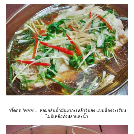
กรี๊ดดด กิซซซ ... หอมกลิ่นน้ำมันงากะเหล้าจีนจัง แบบนี้คงจะเรียบ
ไม่มีเหลือทั้งปลาและน้ำ