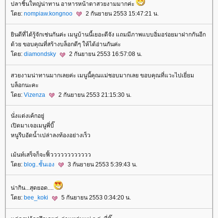
ปลาชิ้นใหญ่น่าทาน อาหารหน้าตาสวยงามมากค่ะ
ดย:
nompiaw.kongnoo
2 กันยายน 2553 15:47:21 น.
ินดีที่ได้รู้จักเช่นกันค่ะ เมนูบ้านนี้เยอะดีจัง แถมมีภาพแบบอิ่มอร่อยมาฝากกันอีก
ด้วย ขอบคุณที่สร้างบล็อกดีๆ ให้ได้อ่านกันค่ะ
ดย:
diamondsky
2 กันยายน 2553 16:57:08 น.
สวยงามน่าทานมากเลยค่ะ เมนูนี้คุณแม่ชอบมากเลย ขอบคุณที่แวะไปเยี่ยม
บล็อกนะคะ
ดย:
Vizenza
2 กันยายน 2553 21:15:30 น.
นั่งแต่งเค้กอยู่
เปิดมาเจอเมนูพี่บิ๊
หนูรีบอัดน้ำเปล่าลงท้องอย่างเร็ว
เม้นท์เสร็จก็จะฟิ้วววววววววววว
ดย:
blog..ชั้นเอง
3 กันยายน 2553 5:39:43 น.
น่ากิน...สุดยอด....
ดย:
bee_koki
5 กันยายน 2553 0:34:20 น.