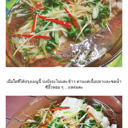
เมื่อใดที่ได้ปรุงเมนูนี้ บ่งบ๊งจะไม่แตะข้าว ทานแต่เนื้อปลาและซดน้ำ
ซีอิ๊วหอม ๆ .. แหล่มคะ