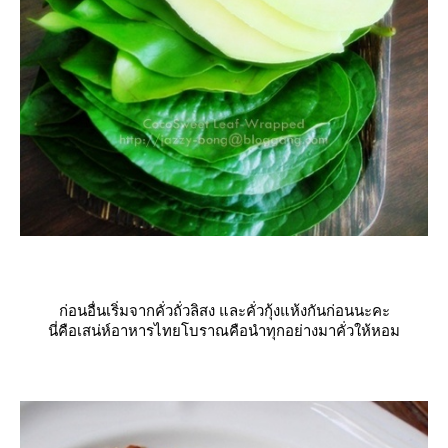
ก่อนอื่นเริ่มจากคั่วถั่วลิสง และคั่วกุ้งแห้งกันก่อนนะคะ
นี่คือเสน่ห์อาหารไทยโบราณคือนำทุกอย่างมาคั่วให้หอม