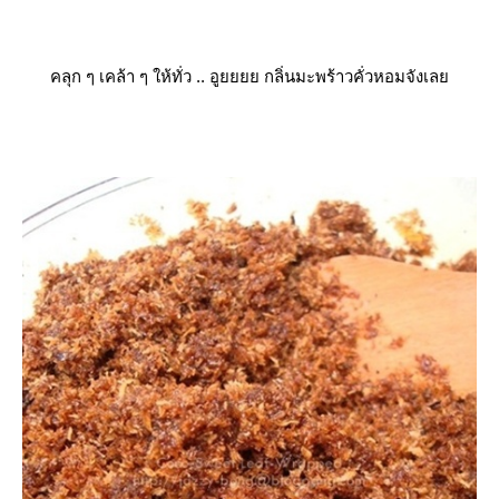
คลุก ๆ เคล้า ๆ ให้ทั่ว .. อูยยยย กลิ่นมะพร้าวคั่วหอมจังเล