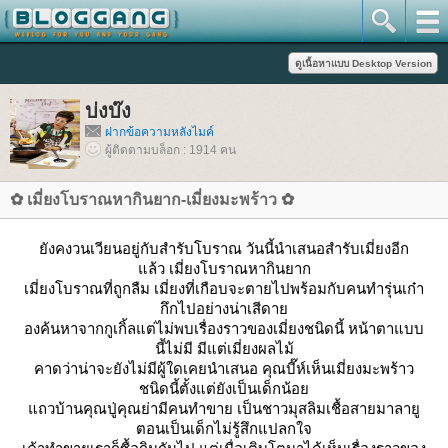
บ่งบ๊ง
ฝากข้อความหลังไมค์
ผู้ติดตามบล็อก : 1914 คน
✿ เมี่ยงโบราณหากินยาก-เมี่ยงมะพร้าว ✿
ังคงวนเวียนอยู่กับสำรับโบราณ วันนี้นำเสนอสำรับเมี่ยงอีก
ล้ว เมี่ยงโบราณหากินยาก
เมี่ยงโบราณที่ถูกลืม เมี่ยงที่เกือบจะตายไปพร้อมกับคนทำรุ่นเก๋า
กึกไปอย่างน่าเสีดา
องค้นหาจากกูเกิ้ลแต่ไม่พบเรื่องราวของเมี่ยงชนิดนี้ หน้าตาแบบ
นี้ไม่มี มีแต่เมี่ยงผลไม้
คาดว่าน่าจะยังไม่มีผู้ใดเคยนำเสนอ คุณบี๊ห์เห็นเมี่ยงมะพร้าว
ชนิดนี้ตั้งแต่ยังเป็นเด็กน้อ
ถวบ้านคุณปู่คุณย่ามีคนทำขาย เป็นชาวมุสลิมเชื้อสายมาลายู
ตอนเป็นเด็กไม่รู้สึกแปลกใจ