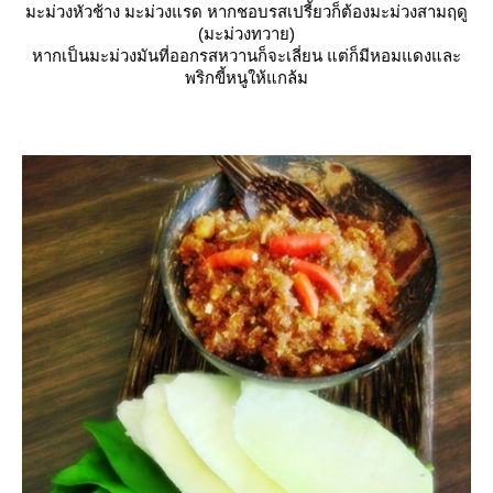
มะม่วงหัวช้าง มะม่วงแรด หากชอบรสเปรี้ยวก็ต้องมะม่วงสามฤดู
(มะม่วงทวาย)
หากเป็นมะม่วงมันที่ออกรสหวานก็จะเลี่ยน แต่ก็มีหอมแดงและ
พริกขี้หนูให้แกล้ม