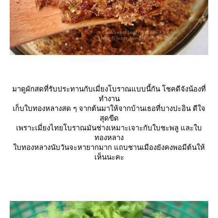
มาดูผักสดที่รับประทานกับเมี่ยงโบราณแบบนี้กัน โชคดีจังน้องที่
ทำงาน
เก็บใบทองหลางสด ๆ จากต้นมาให้จากบ้านเธอที่บางปะอิน ดีใจ
สุดขีด
เพราะเมี่ยงไทยโบราณมันช่างเหมาะเจาะกับใบชะพลู และใบ
ทองหลาง
บทองหลางนับวันจะหายากมาก แถบชานเมืองยังคงพอมีต้นให้
เห็นนะคะ