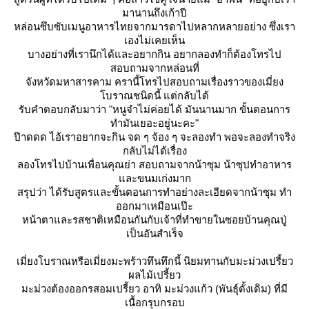
มานานถึงเก้าปี
หล่อนซึบซับเมนูอาหารไทยจากมารดาไปหลากหลายอย่าง ซึ่งเรา
เองไม่เคยเห็น
บางอย่างที่เรานึกได้และอยากกิน อยากลองทำก็ต้องโทรไป
สอบถามจากหล่อนที่
จังหวัดมหาสารคาม ครานี้โทรไปสอบถามเรื่องราวของเมี่ยง
บราณชนิดนี้ แต่กลับได้
รับคำตอบกลับมาว่า "หนูจำไม่ค่อยได้ มันนานมาก ขั้นตอนการ
ทำมันเยอะอยู่นะคะ"
ป๊าดดด ไอ้เราอยากจะกิน จด ๆ จ้อง ๆ จะลองทำ พอจะลองทำจริง
กลับไม่ได้เรื่อง
ลองโทรไปบ้านเพื่อนคุณย่า สอบถามจากน้าซุม น้าซุปทำอาหาร
ละขนมเก่งมาก
สรุปว่า ได้รับสูตรและขั้นตอนการทำอย่างละเอียดจากน้าซุม ทำ
ออกมาเหมือนเป๊ะ
หน้าตาและรสชาติเหมือนกันกับเจ้าที่ทำขายในซอยบ้านคุณปู่
เป็นอันสำเร็จ
เมี่ยงโบราณหรือเมี่ยงมะพร้าวทึนทึกนี้ นิยมทานกับมะม่วงเปรี้ยว
ผลไม้เปรี้ยว
มะม่วงต้องออกรสอมเปรี้ยว อาทิ มะม่วงแก้ว (พันธุ์ดั้งเดิม) ที่มี
เนื้อกรุบกรอบ