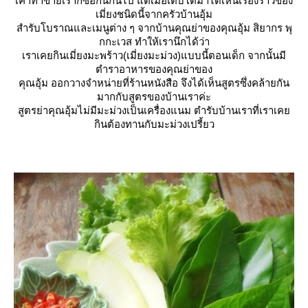
เค้าทำขายเราก็ซื้อกินกันไป แต่เมื่อเติบโตมาได้เห็นเรื่องราวของ
เมี่ยงชนิดนี้จากครัวบ้านอุ้ม
สำรับโบราณและเมนูต่าง ๆ จากบ้านคุณย่าของคุณอุ้ม สิยากร พุ
กกะเวส ทำให้เรานึกได้ว่า
เราเคยกินเมี่ยงมะพร้าว(เมี่ยงมะม่วง)แบบนี้ตอนเด็ก จากนั้นมี
ตำราอาหารของคุณย่าของ
คุณอุ้ม ออกวางจำหน่ายที่ร้านหนังสือ จึงได้เห็นสูตรซึ่งคล้ายกัน
มากกับสูตรของบ้านเราค่ะ
สูตรย่าคุณอุ้มไม่มีมะม่วงเป็นเครื่องแนม ตำรับบ้านเราที่เราเค
กินต้องทานกับมะม่วงเปรี้ยว