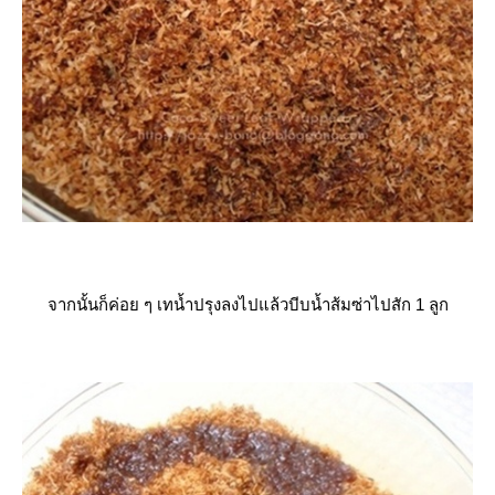
จากนั้นก็ค่อย ๆ เทน้ำปรุงลงไปแล้วบีบน้ำส้มซ่าไปสัก 1 ลูก