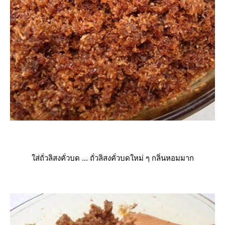
ส่ถั่วลิสงคั่วบด ... ถั่วลิสงคั่วบดใหม่ ๆ กลิ่นหอมมาก