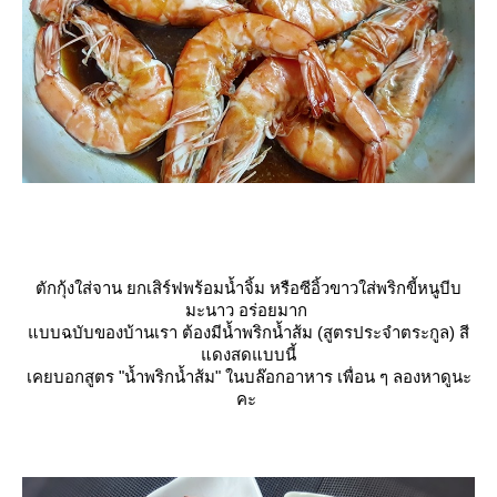
ตักกุ้งใส่จาน ยกเสิร์ฟพร้อมน้ำจิ้ม หรือซีอิ้วขาวใส่พริกขี้หนูบีบ
มะนาว อร่อยมาก
บบฉบับของบ้านเรา ต้องมีน้ำพริกน้ำส้ม (สูตรประจำตระกูล) สี
ดงสดแบบนี้
เคยบอกสูตร "น้ำพริกน้ำส้ม" ในบล๊อกอาหาร เพื่อน ๆ ลองหาดูนะ
คะ