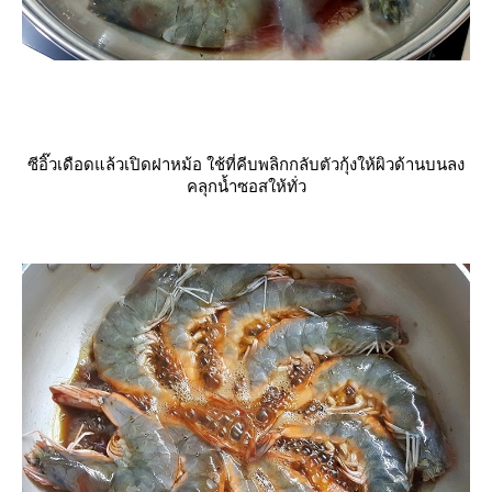
ซีอิ๊วเดือดแล้วเปิดฝาหม้อ ใช้ที่คีบพลิกกลับตัวกุ้งให้ผิวด้านบนลง
คลุกน้ำซอสให้ทั่ว