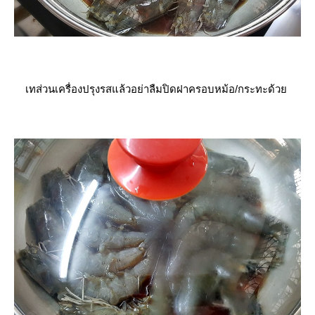
เทส่วนเครื่องปรุงรสแล้วอย่าลืมปิดฝาครอบหม้อ/กระทะด้ว