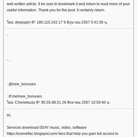
well written article. Il be sure to bookmark it and return to read more of your
useful information. Thank you for the post. Il certainly return.
ดย: deepspin IP: 180.110.242.17 9 มิถุนายน 2567 5:41:56 น.
-
- , .
: @new_bonuses
: //t.me/new_bonuses
ดย: Cherietousy IP: 95.55.88.51 26 สิงหาคม 2567 10:59:40 น.
Hi,
Services download 0DAY music, video, software
https://sceneflac.blogspot.com/ fans that help you gain full access to