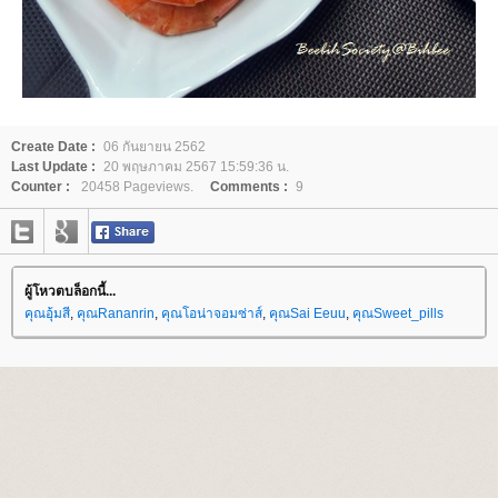
Create Date :
06 กันยายน 2562
Last Update :
20 พฤษภาคม 2567 15:59:36 น.
Counter :
20458 Pageviews.
Comments :
9
ผู้โหวตบล็อกนี้...
คุณอุ้มสี
,
คุณRananrin
,
คุณโอน่าจอมซ่าส์
,
คุณSai Eeuu
,
คุณSweet_pills