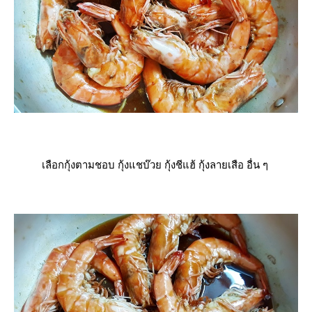
เลือกกุ้งตามชอบ กุ้งแชบ๊วย กุ้งชีแฮ้ กุ้งลายเสือ อื่น ๆ