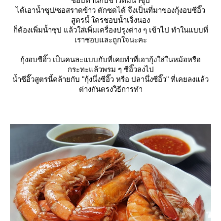
ชอบทานกับข้าวที่มีน้ำซุป
ได้เอาน้ำซุป/ซอสราดข้าว ตักซดได้ จึงเป็นที่มาของกุ้งอบซีอิ๊ว
สูตรนี้ ใครชอบน้ำเจิ่งนอง
ก็ต้องเพิ่มน้ำซุป แล้วใส่เพิ่มเครื่องปรุงต่าง ๆ เข้าไป ทำในแบบที่
เราชอบและถูกใจนะคะ
กุ้งอบซีอิ๊ว เป็นคนละแบบกับที่เคยทำที่เอากุ้งใส่ในหม้อหรือ
กระทะแล้วพรม ๆ ซีอิ๊วลงไป
น้ำซีอิ๊วสูตรนี้คล้ายกับ "กุ้งนึ่งซีอิ๊ว หรือ ปลานึ่งซีอิ๊ว" ที่เคยลงแล้ว
ต่างกันตรงวิธีการทำ