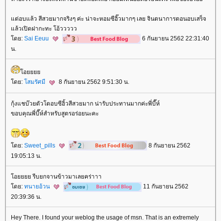
ต่อบแล้ว สีสวยมากจริงๆ ค่ะ น่าจะหอมซีอิ๊วมากๆ เลย จินตนาการตอนอบเสร็จ
ล้วเปิดฝากะทะ โอ้ววววว
ดย:
Sai Eeuu
6 กันยายน 2562 22:31:40
น.
อ
ดย:
สมรัศมี
8 กันยายน 2562 9:51:30 น.
กุ้งแชบ๊วยตัวโตอบซีอิ้วสีสวยมาก น่ารับประทานมากค่ะพี่บี๊ห์
ขอบคุณพี่บี๊ห์สำหรับสูตรอร่อยนะคะ
ดย:
Sweet_pills
8 กันยายน 2562
19:05:13 น.
อยยยย รีบยกจานข้าวมาเลยคร่าาา
ดย:
ทนายอ้วน
11 กันยายน 2562
20:39:36 น.
Hey There. I found your weblog the usage of msn. That is an extremely