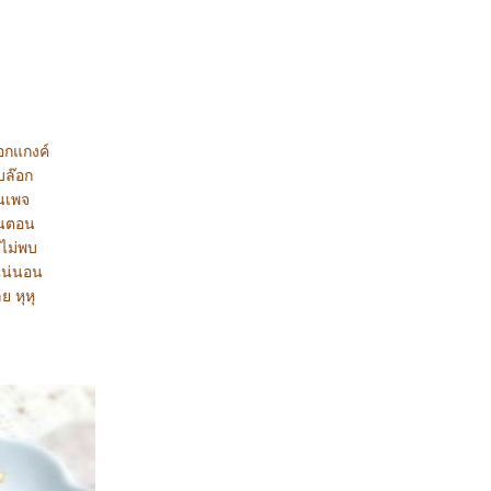
อกแกงค์
บล๊อก
ฟนเพจ
้นตอน
้ไม่พบ
งแน่นอน
ย หุหุ