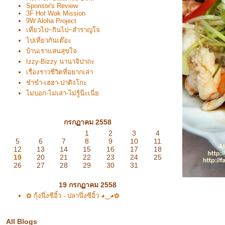
Sponsor's Review
3F Hot Wok Mission
9W Aloha Project
เที่ยวไป~กินไป~สำราญใจ
ไปเที่ยวกันเต๊อะ
บ้านเราแสนสุขใจ
Izzy-Bizzy นานาจิปาถะ
เรื่องราวชีวิตที่อยากเล่า
ขำขำ-เฮฮา-ปาติงโกะ
ไม่บอก-ไม่เล่า-ไม่รู้น๊ะเนี่
กรกฏาคม 2558
1
2
3
4
5
6
7
8
9
10
11
12
13
14
15
16
17
18
19
20
21
22
23
24
25
26
27
28
29
30
31
19 กรกฏาคม 2558
✿ กุ้งนึ่งซีอิ้ว - ปลานึ่งซีอิ้ว ◕‿◕✿
All Blogs