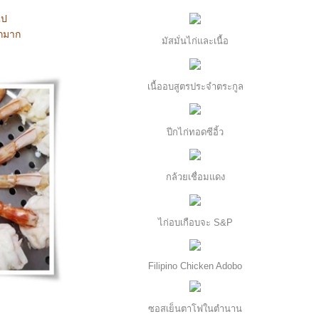
ไป
ุกมาก
มัสมั่นไก่และเนื้อ
เนื้ออบสูตรประจำตระกูล
ปีกไก่ทอดซีอิ้ว
กล้วยเชื่อมแดง
ไก่อบเกือบจะ S&P
Filipino Chicken Adobo
ซอสเย็นตาโฟในตำนาน