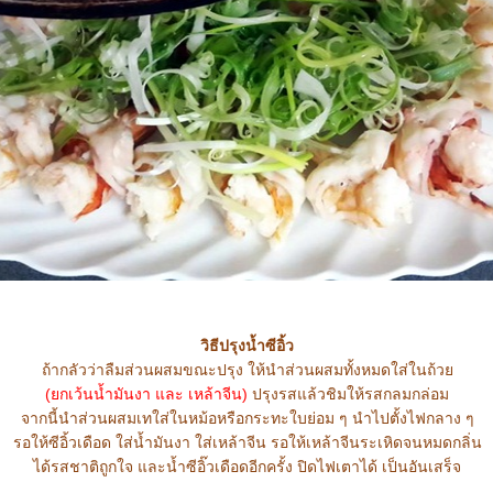
วิธีปรุงน้ำซีอิ้ว
ถ้ากลัวว่าลืมส่วนผสมขณะปรุง ให้นำส่วนผสมทั้งหมดใส่ในถ้ว
(ยกเว้นน้ำมันงา และ เหล้าจีน)
ปรุงรสแล้วชิมให้รสกลมกล่อม
จากนี้นำส่วนผสมเทใส่ในหม้อหรือกระทะใบย่อม ๆ นำไปตั้งไฟกลาง ๆ
รอให้ซีอิ้วเดือด ใส่น้ำมันงา ใส่เหล้าจีน รอให้เหล้าจีนระเหิดจนหมดกลิ่น
ได้รสชาติถูกใจ และน้ำซีอิ๊วเดือดอีกครั้ง ปิดไฟเตาได้ เป็นอันเสร็จ