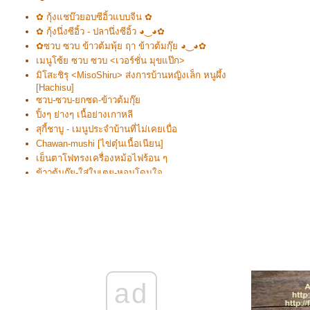
✿ กุ้งแชบ๊วยอบซีอิ้วแบบจีน ✿
✿ กุ้งนึ่งซีอิ้ว - ปลานึ่งซีอิ้ว ◕‿◕✿
✿ซวบ ซวบ ข้าวต้มพุ้ย ฤา ข้าวต้มกุ๊ย ◕‿◕✿
เมนูโซ้ย ซวบ ซวบ <เวอร์ชั่น มุขแป๊ก>
มิโสะชิรุ <MisoShiru> ส่งการบ้านหญิงเล็ก หนูผึ้ง
[Hachisu]
ซวบ-ซวบ-ยกซด-ข้าวต้มกุ๊
ปิ้งๆ ย่างๆ เนื้อย่างเกาหลี
สุกี้ชาบู - เมนูประจำบ้านที่ไม่เคยเบื่อ
Chawan-mushi [ไข่ตุ๋นเนื้อเนียน]
เย็นตาโฟทรงเครื่องหม้อไฟร้อน ๆ
ข้าวต้มกุ๊ย-ใส่ใบเตย-หอมโดนใจ
จิ้มจุ่มฝรั่ง - Fondue Bourguignon
❤ SukiYaki - สุกียากี้กระทะร้อนสไตล์ญี่ปุ่น ❤
ad