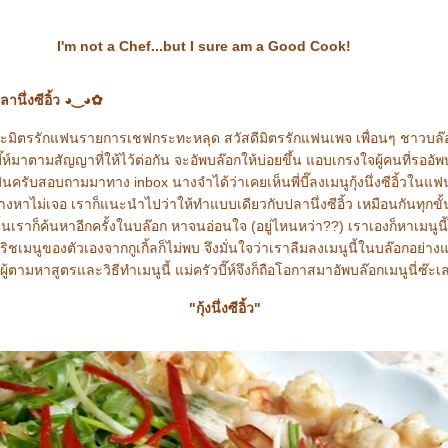
 Chef...but I sure am a Good Cook!
- ปลานึ่งซีอิ้ว ◕‿◕✿
คะมิตรรักแฟนรายการเชฟกระทะหลุด สวัสดีมิตรรักแฟนเพจ เพื่อนๆ ชาวบล๊
ี๊ห์มาตามสัญญาที่ให้ไว้ต่อกัน จะอัพบล๊อกให้บ่อยขึ้น แอบเกรงใจผู้คนที่รออัพ
นครับสอบถามมาทาง inbox นางจำได้ว่าเคยเห็นพี่บี๊ลงเมนูกุ้งนึ่งซีอิ้วในแ
งหาไม่เจอ เราก็แนะนำไปว่าให้ทำแบบเดียวกับปลานึ่งซีอิ้ว เหมือนกันทุกขั
้นเราก็ค้นหาอีกครั้งในบล๊อก หาจนอ่อนใจ (อยู่ไหนหว่า??) เราเองก็หาเมนูนี
ิชเมนูของตัวเองจากกูเกิ้ลก็ไม่พบ จึงมั่นใจว่าเราลืมลงเมนูนี้ในบล๊อกอย่า
มีผู้ตามหาสูตรและวิธีทำเมนูนี้ แม่ครัวบี๊ห์จึงก็ถือโอกาสมาอัพบล๊อกเมนูนี่ซ๊ะเล
"กุ้งนึ่งซีอิ้ว"