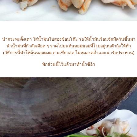
นำกระทะตั้งเตา ใส่น้ำมันไปสองช้อนโต๊ะ รอให้น้ำมันร้อนจัดมีควันขึ้นมา
นำน้ำมันที่กำลังเดือด ๆ ราดไปบนต้นหอมซอยที่โรยอยู่บนตัวกุ้งให้ทั่ว
(วิธีการนี้ทำให้ต้นหอมคงความเขียวสด ไม่หมองคล้ำและน่ารับประทาน)
พักส่วนนี้ไว้แล้วมาทำน้ำซีอิว