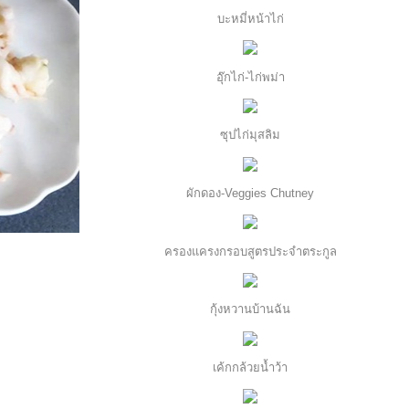
บะหมี่หน้าไก่
อุ๊กไก่-ไก่พม่า
ซุปไก่มุสลิม
ผักดอง-Veggies Chutney
ครองแครงกรอบสูตรประจำตระกูล
กุ้งหวานบ้านฉัน
เค้กกล้วยน้ำว้า