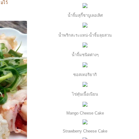
รอไว้
น้ำจิ้มสุกี้ชาบูเลอเลิศ
น้ำพริกสะระแหน่-น้ำจิ้มลุยสวน
น้ำจิ้มชนิดต่างๆ
ซอสเทอริยากิ
ไข่ตุ๋นเนื้อเนียน
Mango Cheese Cake
Strawberry Cheese Cake