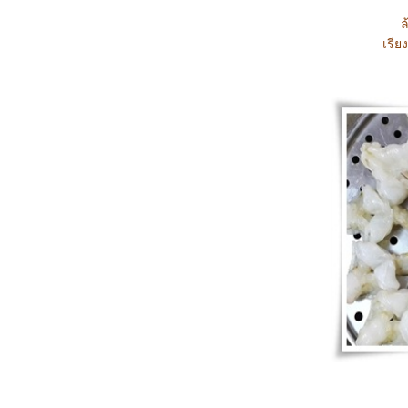
ล
เรีย