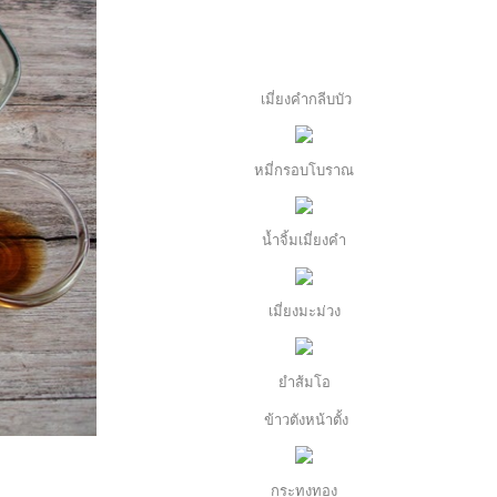
เมี่ยงคำกลีบบัว
หมี่กรอบโบราณ
น้ำจิ้มเมี่ยงคำ
เมี่ยงมะม่วง
ำส้มโอ
ข้าวตังหน้าตั้ง
กระทงทอง