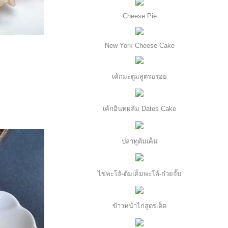
Cheese Pie
New York Cheese Cake
เค้กมะตูมสูตรอร่อ
เค้กอินทผลัม Dates Cake
ปลาทูต้มเค็ม
ไข่พะโล้-ต้มเค็มพะโล้-ก๋วยจั๊บ
ข้าวหน้าไก่สูตรเด็ด