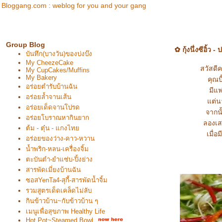
Bloggang.com : weblog for you and your gang
I'm not a
Group Blog
✿ กุ้งนึ่งซีอิ้ว 
บันทึก(บางวัน)ของบ่งบ๊ง
My CheezeCake
สวัสดี
My CupCakes/Muffins
My Bakery
คุณบ
อร่อยตำรับบ้านฉัน
มีแฟ
อร่อยล้ำจานเส้น
ต่นา
อร่อยเด็ดจานโปรด
จากนั
อร่อยโบราณหากินยาก
ลองเสร
ต้ม - ตุ๋น - แกงไท
เมื่อ
อร่อยของว่าง-คาว-หวาน
น้ำพริก-หลน-เครื่องจิ้ม
ตะบันตำ-ยำแซ่บ-ปิ้งย่าง
สารพัดเมี่ยงบ้านฉัน
ซอสYenTa4-สุกี้-สารพัดน้ำจิ้ม
รวมสูตรเด็ดเคล็ดไม่ลับ
กินข้าวบ้าน~กับข้าวบ้าน ๆ
เมนูเพื่อสุขภาพ Healthy Life
Hot Pot~Steamed Bowl