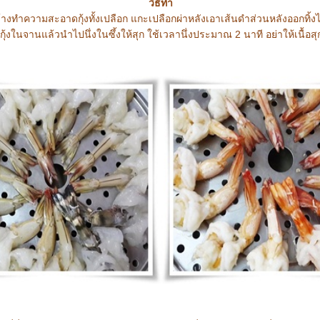
วิธีทำ
้างทำความสะอาดกุ้งทั้งเปลือก แกะเปลือกผ่าหลังเอาเส้นดำส่วนหลังออกทิ้ง
งกุ้งในจานแล้วนำไปนึ่งในซึ้งให้สุก ใช้เวลานึ่งประมาณ 2 นาที อย่าให้เนื้อส