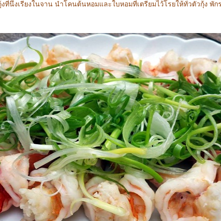
ุ้งที่นึ่งเรียงในจาน นำโคนต้นหอมและใบหอมที่เตรียมไว้โรยให้ทั่วตัวกุ้ง พัก