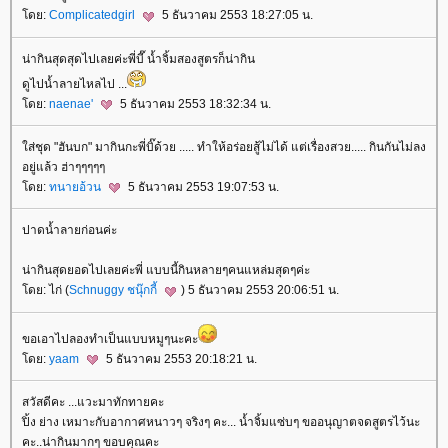
ดย:
Complicatedgirl
5 ธันวาคม 2553 18:27:05 น.
น่ากินสุดสุดไปเลยค่ะพี่บี๊ น้ำจิ้มสองสูตรก็น่ากิน
ดูไปน้ำลายไหลไป ...
ดย:
naenae'
5 ธันวาคม 2553 18:32:34 น.
ส่ชุด "ฮันบก" มากินกะพี่บิ๊ด้วย ..... ทำให้อร่อยสู้ไม่ได้ แต่เรื่องสวย..... กินกันไม่ลง
อยู่แล้ว ฮ่าๆๆๆๆๆ
ดย:
ทนายอ้วน
5 ธันวาคม 2553 19:07:53 น.
ปาดน้ำลายก่อนค่ะ
น่ากินสุดยอดไปเลยค่ะพี่ แบบนี้กินหลายๆคนแหล่มสุดๆค่ะ
ดย: ไก่ (
Schnuggy ชนุ๊กกี้
) 5 ธันวาคม 2553 20:06:51 น.
ขอเอาไปลองทำเป็นแบบหมูๆนะคะ
ดย:
yaam
5 ธันวาคม 2553 20:18:21 น.
สวัสดีคะ ...แวะมาทักทายคะ
ปิ้ง ย่าง เหมาะกับอากาศหนาวๆ จริงๆ คะ... น้ำจิ้มแซ่บๆ ขออนุญาตจดสูตรไว้นะ
คะ..น่ากินมากๆ ขอบคุณคะ