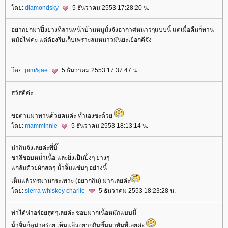
ดย:
diamondsky
5 ธันวาคม 2553 17:28:20 น.
อยากยกมาปิ้งย่างที่ลานหน้าบ้านหนูมั่งจังอากาศหนาวๆแบบนี้ แต่เมื่อคืนก็ทาน
หม้อไฟค่ะ แต่ต้องรีบเก็บเพราะลมหนาวมันยะเยือกดีจัง
ดย:
pim&jae
5 ธันวาคม 2553 17:37:47 น.
สวัสดีค่ะ
ขอตามมาทานด้วยคนค่ะ ทำเองซะด้ว
ดย:
mamminnie
5 ธันวาคม 2553 18:13:14 น.
น่ากินจังเลยค่ะพี่บิ๊
ชาลีชอบหม่ำเนื้อ และยิ่งเป็นปิ้งๆ ย่างๆ
กล้มด้วยผักสดๆ น้ำจิ้มแซ่บๆ อย่างนี้
เห็นแล้วทรมานกระเพาะ (อยากกิน) มากเลยค่ะ
ดย:
sierra whiskey charlie
5 ธันวาคม 2553 18:23:28 น.
ทำได้น่าอร่อยสุดๆเลยค่ะ ชอบมากเนื้อหมักแบบนี้
น้ำจิ้มก็ดูน่าอร่อย เห็นแล้วอยากกินขึ้นมาทันทีัเลยค่ะ