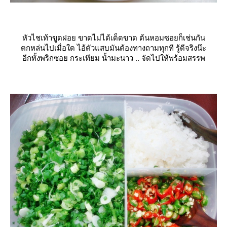
หัวไชเท้าขูดฝอย ขาดไม่ได้เด็ดขาด ต้นหอมซอยก็เช่นกัน
ตกหล่นไปเมื่อใด ไอ้ตัวแสบมันต้องทางถามทุกที รู้ดีจริงน๊ะ
อีกทั้งพริกซอย กระเทียม น้ำมะนาว .. จัดไปให้พร้อมสรรพ