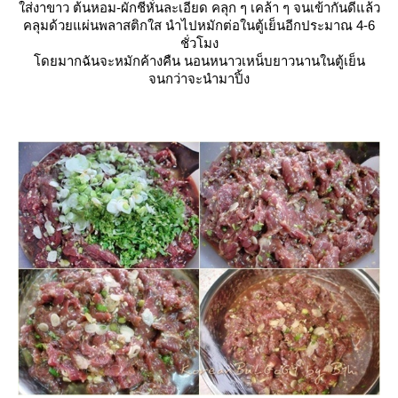
ส่งาขาว ต้นหอม-ผักชีหั่นละเอียด คลุก ๆ เคล้า ๆ จนเข้ากันดีแล้ว
คลุมด้วยแผ่นพลาสติกใส นำไปหมักต่อในตู้เย็นอีกประมาณ 4-6
ชั่วโมง
ดยมากฉันจะหมักค้างคืน นอนหนาวเหน็บยาวนานในตู้เย็น
จนกว่าจะนำมาปิ้ง