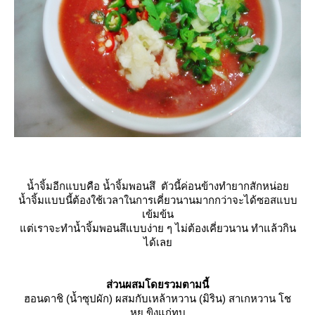
น้ำจิ้มอีกแบบคือ น้ำจิ้มพอนสึ ตัวนี้ค่อนข้างทำยากสักหน่อ
น้ำจิ้มแบบนี้ต้องใช้เวลาในการเคี่ยวนานมากกว่าจะได้ซอสแบบ
เข้มข้น
ต่เราจะทำน้ำจิ้มพอนสึแบบง่าย ๆ ไม่ต้องเคี่ยวนาน ทำแล้วกิน
ได้เล
ส่วนผสมโดยรวมตามนี้
ฮอนดาชิ (น้ำซุปผัก) ผสมกับเหล้าหวาน (มิริน) สาเกหวาน โช
หยุ ขิงแก่ทุบ