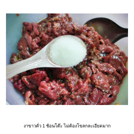
งาขาวคั่ว 1 ช้อนโต๊ะ ไม่ต้องโขลกละเอียดมาก