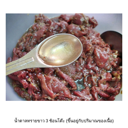
น้ำตาลทรายขาว 3 ช้อนโต๊ะ (ขึ้นอยู่กับปริมาณของเนื้อ)