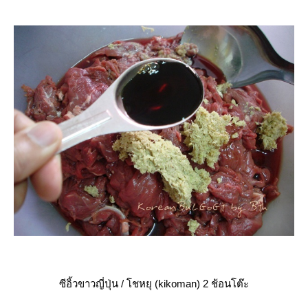
ซีอิ้วขาวญี่ปุ่น / โชหยุ (kikoman) 2 ช้อนโต๊ะ