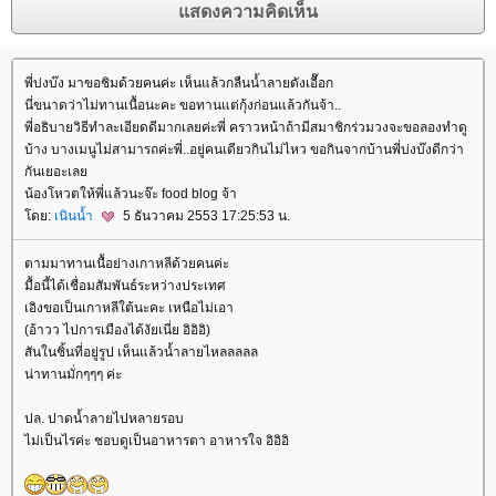
พี่บ่งบ๊ง มาขอชิมด้วยคนค่ะ เห็นแล้วกลืนน้ำลายดังเอื๊อก
นี่ขนาดว่าไม่ทานเนื้อนะคะ ขอทานแต่กุ้งก่อนแล้วกันจ้า..
พี่อธิบายวิธีทำละเอียดดีมากเลยค่ะพี่ คราวหน้าถ้ามีสมาชิกร่วมวงจะขอลองทำดู
บ้าง บางเมนูไม่สามารถค่ะพี่..อยู่คนเดียวกินไม่ไหว ขอกินจากบ้านพี่บ่งบ๊งดีกว่า
กันเยอะเล
น้องโหวตให้พี่แล้วนะจ๊ะ food blog จ้า
ดย:
เนินน้ำ
5 ธันวาคม 2553 17:25:53 น.
ตามมาทานเนื้อย่างเกาหลีด้วยคนค่ะ
มื้อนี้ได้เชื่อมสัมพันธ์ระหว่างประเทศ
เอิงขอเป็นเกาหลีใต้นะคะ เหนือไม่เอา
(อ้าวว ไปการเมืองได้งัยเนี่ย อิอิอิ)
สันในชิ้นที่อยู่รูป เห็นแล้วน้ำลายไหลลลลล
น่าทานมั่กๆๆๆ ค่ะ
ปล. ปาดน้ำลายไปหลายรอบ
ไม่เป็นไรค่ะ ชอบดูเป็นอาหารตา อาหารใจ อิอิอิ