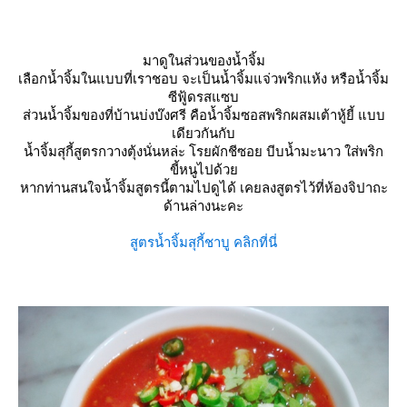
มาดูในส่วนของน้ำจิ้ม
เลือกน้ำจิ้มในแบบที่เราชอบ จะเป็นน้ำจิ้มแจ่วพริกแห้ง หรือน้ำจิ้ม
ซีฟู้ดรสแซบ
ส่วนน้ำจิ้มของที่บ้านบ่งบ๊งศรี คือน้ำจิ้มซอสพริกผสมเต้าหู้ยี้ แบบ
เดียวกันกับ
น้ำจิ้มสุกี้สูตรกวางตุ้งนั่นหล่ะ โรยผักชีซอย บีบน้ำมะนาว ใส่พริก
ขี้หนูไปด้ว
หากท่านสนใจน้ำจิ้มสูตรนี้ตามไปดูได้ เคยลงสูตรไว้ที่ห้องจิปาถะ
ด้านล่างนะคะ
สูตรน้ำจิ้มสุกี้ชาบู คลิกที่นี่