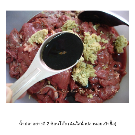
น้ำปลาอย่างดี 2 ช้อนโต๊ะ (ฉันใส่น้ำปลาหอยเป๋าฮื้อ)