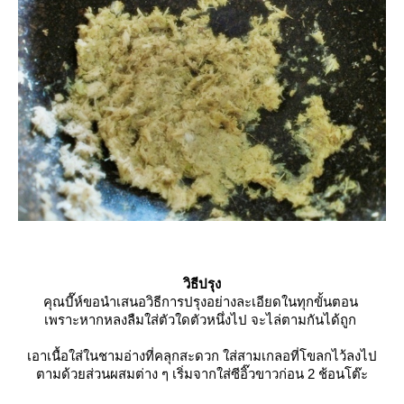
วิธีปรุง
คุณบี๊ห์ขอนำเสนอวิธีการปรุงอย่างละเอียดในทุกขั้นตอน
เพราะหากหลงลืมใส่ตัวใดตัวหนึ่งไป จะไล่ตามกันได้ถูก
เอาเนื้อใส่ในชามอ่างที่คลุกสะดวก ใส่สามเกลอที่โขลกไว้ลงไป
ตามด้วยส่วนผสมต่าง ๆ เริ่มจากใส่ซีอิ๊วขาวก่อน 2 ช้อนโต๊ะ