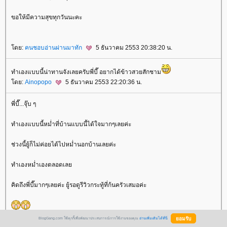
ขอให้มีความสุขทุกวันนะคะ
ดย:
คนชอบอ่านผ่านมาทัก
5 ธันวาคม 2553 20:38:20 น.
ทำเองแบบนี้น่าทานจังเลยครับพี่บี๊ อยากได้ข้าวสวยสักชาม
ดย:
Ainopopo
5 ธันวาคม 2553 22:20:36 น.
พี่บี๊...จุ๊บ ๆ
ทำเองแบบนี้หม่ำที่บ้านแบบนี้ได้ใจมากๆเลยค่ะ
ช่วงนี้ยู้ก็ไม่ค่อยได้ไปหม่ำนอกบ้านเลยค่ะ
ทำเองหม่ำเองตลอดเล
คิดถึงพี่บี๊มากๆเลยค่ะ ยู้รอดูรีวิวกระทู้ที่ก้นครัวเสมอค่ะ
ดย:
นู๋ยู้ฮู้
5 ธันวาคม 2553 22:52:16 น.
BlogGang.com ใช้คุกกี้เพื่อพัฒนาประสบการณ์การใช้งานของคุณ
อ่านเพิ่มเติมได้ที่นี่