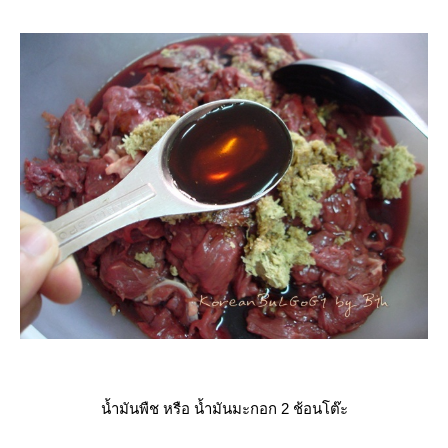
น้ำมันพืช หรือ น้ำมันมะกอก 2 ช้อนโต๊ะ