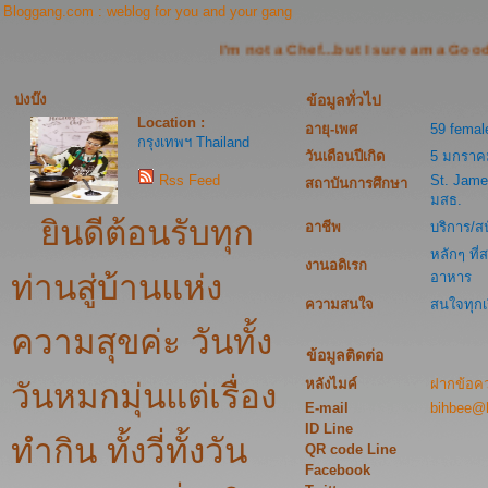
Bloggang.com : weblog for you and your gang
I'm not a Chef...but I sure am a Good Cook!
บ่งบ๊ง
ข้อมูลทั่วไป
Location :
อายุ-เพศ
59 femal
กรุงเทพฯ Thailand
วันเดือนปีเกิด
5 มกราค
St. Jame
Rss Feed
สถาบันการศึกษา
มสธ.
ยินดีต้อนรับทุก
อาชีพ
บริการ/ส
หลักๆ ท
งานอดิเรก
ท่านสู่บ้านแห่ง
อาหาร
ความสนใจ
สนใจทุกเ
ความสุขค่ะ วันทั้ง
ข้อมูลติดต่อ
หลังไมค์
ฝากข้อค
วันหมกมุ่นแต่เรื่อง
E-mail
bihbee@
ID Line
ทำกิน ทั้งวี่ทั้งวัน
QR code Line
Facebook