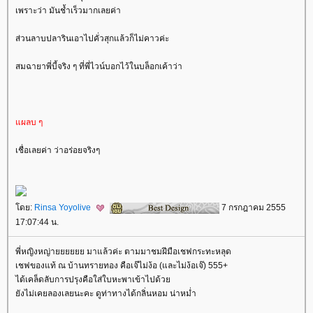
เพราะว่า มันช้ำเร็วมากเลยค่า
ส่วนลาบปลารินเอาไปคั่วสุกแล้วก็ไม่คาวค่ะ
สมฉายาพี่บี้จริง ๆ ที่พี่ไวน์บอกไว้ในบล็อกเค้าว่า
ผลบ ๆ
เชื่อเลยค่า ว่าอร่อยจริงๆ
ดย:
Rinsa Yoyolive
7 กรกฎาคม 2555
17:07:44 น.
พี่หญิงหญ่ายยยยยย มาแล้วค่ะ ตามมาชมฝีมือเชฟกระทะหลุด
เชฟของแท้ ณ บ้านทรายทอง คือเจ๊ไม่ง้อ (และไม่ง้อเจ๊) 555+
ได้เคล็ดลับการปรุงคือใส่ใบหะพาเข้าไปด้ว
ังไม่เคยลองเลยนะคะ ดูท่าทางได้กลิ่นหอม น่าหม่ำ