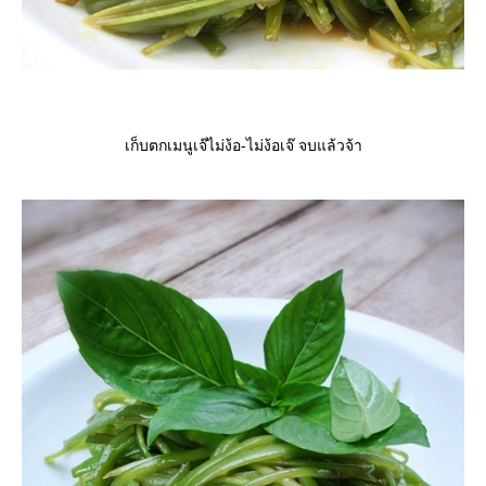
เก็บตกเมนูเจ๊ไม่ง้อ-ไม่ง้อเจ๊ จบแล้วจ้า