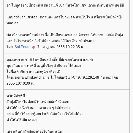
ฮ่า ไปพูดอย่างนี้ต่อหน้าเชฟร้านเจ๊ เขา มีหวังโดนเชฟ เอากะทะตบปากแน่ๆ ฮี่ฮี่
อบสงสัยว่า เขาเอาแต่ก้านน่ะ แล้วใบกะยอด หายไปไหน หรือว่าเป็นยำผักบุ้ง
ทอด ฮ่า....
ปล เนี่ย มาจากบ้านน้องหนึ่ง เห็นมีกระเพาะปลา คิดว่าจะได้มาชม แต่ผัดผักบุ้ง
บบใส่โหรพาเนี่ย ก็เก๋ไม่น้อยเลยค่ะ ไว้วันหลังจะทำบ้างค่ะ
ดย:
Sai Eeuu
7 กรกฎาคม 2555 10:22:35 น.
มองแค่ภาพ ชาลีว่าเหมือนสปาเก็ตตี้ผัดซอสโหระพาเลยค่ะ
ดูน่ากินมากๆ ค่ะพี่บิ๊ เมนูนี้จริงๆ ทำกินเองก็ได้เนอะ
ไปซื้อเค้ากิน ราคาแพงหูฉีก จริงๆ :))
ดย: sierra whiskey charlie ไม่ได้ล๊อคอิน IP: 49.49.129.149 7 กรกฎาคม
2555 10:40:30 น.
หวัดดีค่าพี่บี้
ผักบุ้งพี่ไทยไม่ค่อยมีใบเหมือนผักบุ้งจีนเล
ทำให้ต้อง ฉีกก้านออกมาเยอะ ๆ ใช่ป่าวค่า
อย่างนี้ทำให้อยากรู้เลยว่าเค้าใช้แป้งอะไรใส่ไปด้ว
ทำให้ได้สีเขียวสวยๆ
เพราะรินทำผัดผักบุ้งต้องรีบกินนะเนี่