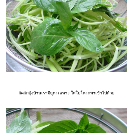
ผัดผักบุ้งบ้านเรามีสูตรเฉพาะ ใส่ใบโหระพาเข้าไปด้ว