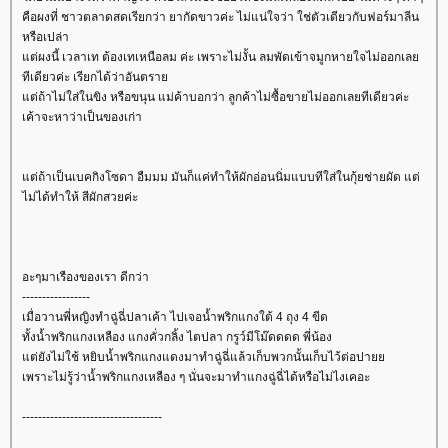
คือผงที่ ชาวตลาดสดเรียกว่า ยากัดขาวค่ะ ไม่แน่ใจว่า ใช่ตัวเดียวกับฟอร์มาลีน
หรือเปล่า
ต่ผงนี้ เวลาเท ต้องเทเหนือลม ค่ะ เพราะไม่งั้น ลมพัดเข้าจมูกหายใจไม่ออกเล
ทีเดียวค่ะ เรียกได้ว่าอันตรา
ต่ถ้าไม่ใส่ในขิง หรือขนุน แม่ค้าบอกว่า ลูกค้าไม่ซื้อขายไม่ออกเลยทีเดียวค่ะ
เค้าจะหาว่าเป็นของเก่า
ต่ถ้าเป็นเบคกิงโซดา อืมมม มันก็แค่ทำให้ผักอ่อนนิ่มแบบทีใส่ในกุ้ยช่ายผัด แต่
ไม่ได้ทำให้ สีผักสวยค่ะ
อะๆมาเรืองของเรา ดีกว่า
-----------------
เมื่อวานพี่หญิงทำฉู่ฉี่ปลาเค้า ไปเจอน้ำพริกแกงใต้ 4 ถุง 4 ขีด
ทั้งน้ำพริกแกงเหลือง แกงคั่วกลิ้ง ไตปลา กรูว์มีโม๊ดดดด พี่น้อง
ต่ยังไม่ใช้ หยิบน้ำพริกแกงแดงมาทำฉู่ฉี่แล้วเก็บพวกนั้นเก็บไว้ต่อปา
เพราะไม่รู้ว่าน้ำพริกแกงเหลือง ๆ นั่นจะมาทำแกงฉู่ฉี่ได้หรือไม่ไงเคอะ
-----------------------------------