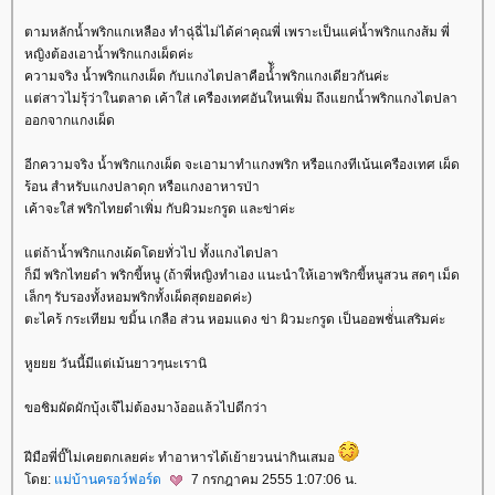
ตามหลักน้ำพริกแกเหลือง ทำฉุ่ฉี่ไม่ได้ค่าคุณพี่ เพราะเป็นแค่น้ำพริกแกงส้ม พี่
หญิงต้องเอาน้ำพริกแกงเผ็ดค่ะ
ความจริง น้ำพริกแกงเผ็ด กับแกงไตปลาคือน้้ัำพริกแกงเดียวกันค่ะ
ต่สาวไม่รุ้ว่าในตลาด เค้าใส่ เครืองเทศอันใหนเพิ่ม ถึงแยกน้ำพริกแกงไตปลา
ออกจากแกงเผ็ด
อีกความจริง น้ำพริกแกงเผ็ด จะเอามาทำแกงพริก หรือแกงทีเน้นเครืองเทศ เผ็ด
ร้อน สำหรับแกงปลาดุก หรือแกงอาหารป่า
เค้าจะใส่ พริกไทยดำเพิ่ม กับผิวมะกรูด และข่าค่ะ
ต่ถ้าน้ำพริกแกงเผ้ดโดยทั่วไป ทั้งแกงไตปลา
ก็มี พริกไทยดำ พริกขี้หนู (ถ้าพี่หญิงทำเอง แนะนำให้เอาพริกขี้หนูสวน สดๆ เม็ด
เล็กๆ รับรองทั้งหอมพริกทั้งเผ็ดสุดยอดค่ะ)
ตะไคร้ กระเทียม ขมิ้น เกลือ ส่วน หอมแดง ข่า ผิวมะกรูด เป็นออพชั่่นเสริมค่ะ
หูยยย วันนี้มีแต่เม้นยาวๆนะเรานิ
ขอชิมผัดผักบุ้งเจ๊ไม่ต้องมาง้ออแล้วไปดีกว่า
ฝีมือพี่บิ๊ไม่เคยตกเลยค่ะ ทำอาหารได้เย้ายวนน่ากินเสมอ
ดย:
ม่บ้านครอว์ฟอร์ด
7 กรกฎาคม 2555 1:07:06 น.