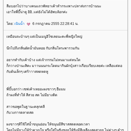
ลืมบอกไปว่าบางคนแถวพัทยาเค้าทำกระเพาะปลาส่งการบ้านนะ
เอาใจพี่บี๊น่าดู อิอิ..แต่ยังไม่ได้อัพบล้อกค่ะ
ดย:
เนินน้ำ
6 กรกฎาคม 2555 22:28:41 น.
เหมือนจะบ้านๆ แต่เป็นเมนูฮิโซเลยนะคะพี่หญิงใหญ่
นึกไปถึงกลิ่นผัดน้ำมันหอย กับกลิ่นโหระพารวมกัน
อยากทำกับเค้าบ้าง แต่เจ้ากรรมไม่หนมาแต่หนใด
ก็กวางป่านะสิคะ มาานนนกระโดดมากินผักบุ้งสาวเกือบเรียบเลยค่ะ เหลือแต่ตอ
กับต้นเล็กๆ เศร้าาาสลดหดหู
พี่บิ๊บอกว่า เชฟเค้าเหยอะผงขาวๆ อืมมม
ถ้าผงที่ทำให้ สีสวย สด ไม่มียางติด
สาวขอพูดในฐานะคลุกคลี
กับวงการตลาดสด
ผงขาวๆทีใช้ใส่น้ำขนุนอ่อน ให้ขนุนมีสีขาสสดตลอดเวลา
ดยไม่มียางให้รำคาญใจ หรือใส่ในขิงซอยให้ขิงมีสีเหลืองสดสวยย ไม่ด่างๆ ดำๆ