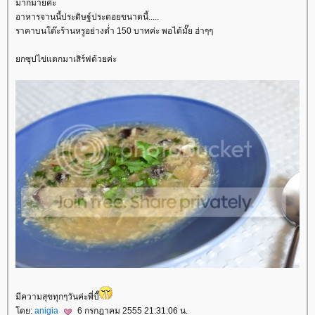
มากมายค่ะ
อาหารจานนี้ประดิษฐ์ประดอยขนาดนี้.....
ราคาบนโต๊ะร้านหรูอย่างต่ำ 150 บาทค่ะ พอได้มั๊ย ฮ่าๆๆ
กซุปไข่แตกมาเสิร์ฟด้วยค่ะ
มีความสุขทุกๆวันค่ะพี่บี๊
ดย:
anigia
6 กรกฎาคม 2555 21:31:06 น.