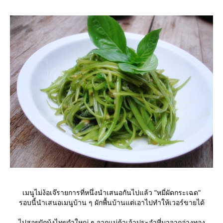
เมนูไม่ง้อเจ๊รายการที่หนึ่งนำเสนอกันไปแล้ว "หมี่ผัดกระเฉด"
รอบนี้นำเสนอเมนูบ้าน ๆ ผักพื้นบ้านแต่เอาไปทำให้เวอร์ขายได้
ไปสอยผักบุ้งไทยกำใหญ่ ๆ จากแม่ค้าเจ้าประจำที่มาจากอ่างทอง