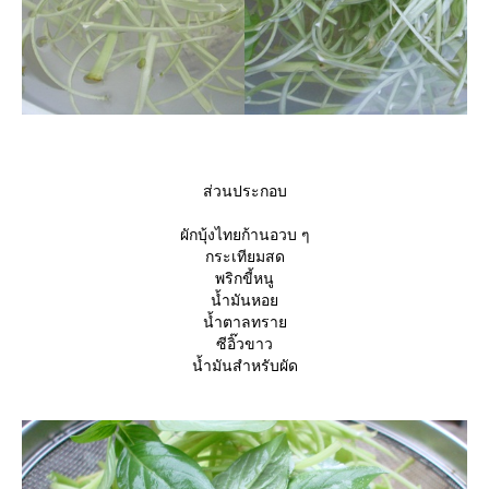
ส่วนประกอบ
ผักบุ้งไทยก้านอวบ ๆ
กระเทียมสด
พริกขี้หนู
น้ำมันหอ
น้ำตาลทรา
ซีอิ๊วขาว
น้ำมันสำหรับผัด