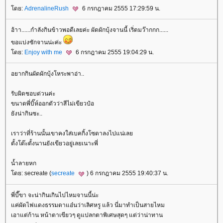
ดย:
AdrenalineRush
6 กรกฎาคม 2555 17:29:59 น.
ฮ้าา......กำลังกินข้าวพอดีเลยค่ะ ผัดผักบุ้งจานนี้ เริ่ดมว๊ากกก......
ขอแบ่งซักจานน่ะค่ะ
ดย:
Enjoy with me
6 กรกฎาคม 2555 19:04:29 น.
อยากกินผัดผักบุ้งโหระพาอ่า..
รับผิดชอบด่วนค่ะ
ขนาดพี่บิ๊ห์ออกตัวว่าสีไม่เขียวป๋อ
ังน่ากินซะ..
เราว่าที่ร้านนั้นเขาคงใส่เบคกิ้งโซดาลงไปแน่เล
ตั้งโต๊ะตั้งนานยังเขียวอยู่เลยเนาะพี่
น้ำลายหก
ดย: secreate (
secreate
) 6 กรกฎาคม 2555 19:40:37 น.
พี่บี๊ขา จะน่ากินเกินไปไหมจานนี้น่ะ
ค่ผัดไฟแดงธรรมดาแอ๋นว่าเลิศหรู แล้ว นี่มาทำเป็นสายไหม
เอาแต่ก้าน หน้าตาเขียวๆ ดูแปลกตาพิเศษสุดๆ แต่ว่าน่าทาน