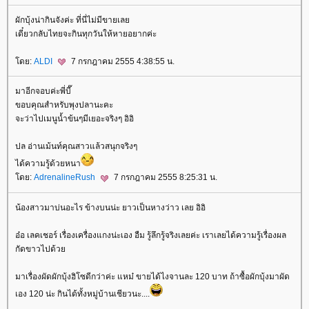
ผักบุ้งน่ากินจังค่ะ ที่นี่ไม่มีขายเล
เดี๋ยวกลับไทยจะกินทุกวันให้หายอยากค่ะ
ดย:
ALDI
7 กรกฎาคม 2555 4:38:55 น.
มาอีกจอบค่ะพี่บี๊
ขอบคุณสำหรับพุงปลานะคะ
จะว่าไปเมนูน้ำข้นๆมีเยอะจริงๆ อิอิ
ปล อ่านเม้นท์คุณสาวแล้วสนุกจริงๆ
ได้ความรู้ด้วยหนา
ดย:
AdrenalineRush
7 กรกฎาคม 2555 8:25:31 น.
น้องสาวมาบ่นอะไร ข้างบนน่ะ ยาวเป็นหางว่าว เลย อิอิ
อ๋อ เลคเชอร์ เรื่องเครื่องแกงน่ะเอง อืม รู้ลึกรู้จริงเลยค่ะ เราเลยได้ความรู้เรื่องผล
กัดขาวไปด้ว
มาเรื่องผัดผักบุ้งฮิโซดีกว่าค่ะ แหม๋ ขายได้ไงจานละ 120 บาท ถ้าซื้อผักบุ้งมาผัด
เอง 120 น่ะ กินได้ทั้งหมู่บ้านเชียวนะ....