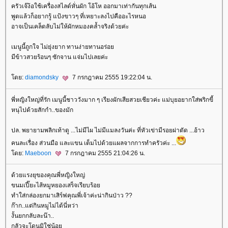
ครัวเจ๊ง้อใช้เครื่องสไลด์หั่นผัก โอ้โห ออกมาเท่ากันทุกเส้น
พูดแล้วก็อยากรู้ แป้งขาวๆ ที่เหยาะลงไปคืออะไรหนอ
อาจเป็นเคล็ดลับไม่ให้ผักหมองคล้ำจริงด้วยค่ะ
เมนูนี้ถูกใจ ไม่ยุ่งยาก ทานง่ายทานอร่อ
มีข้าวสวยร้อนๆ ซักจาน แจ่มไปเลยค่ะ
ดย:
diamondsky
7 กรกฎาคม 2555 19:22:04 น.
พี่หญิงใหญ่ที่รัก เมนูนี้ชาววังมาก ๆ เรียงผักเสียสวยเชียวค่ะ แม่บุยอยากใส่พริกขี้
หนุไปด้วยสักกำ..ของมัก
ปล. พยายามพลิกเท้าดู ...ไม่มีไผ ไม่มีแมลงวันค่ะ ที่หัวเข่ามีรอยผ่าตัด ...อ้าว
คนละเรื่อง ส่วนมือ และแขน เต็มไปด้วยแผลจากการทำครัวค่ะ ...
ดย:
Maeboon
7 กรกฎาคม 2555 21:04:26 น.
ด้วยแรงยุของคุณพี่หญิงใหญ่
ขนมเปี๊ยะไส้หมูหยองเสร็จเรียบร้อ
ทำใส่กล่องยกมาเสิร์ฟคุณพี่เจ้าค่ะน่ากินป่าว ??
ก๊าก..แต่กินหมูไม่ได้นี่หว่า
งั้นยกกลับละน๊า..
กลัวจะโดนมิใช่น้อ