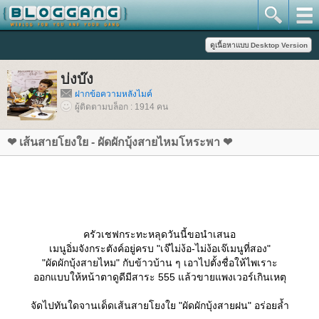
บ่งบ๊ง
ฝากข้อความหลังไมค์
ผู้ติดตามบล็อก : 1914 คน
❤ เส้นสายโยงใย - ผัดผักบุ้งสายไหมโหระพา ❤
ครัวเชฟกระทะหลุดวันนี้ขอนำเสนอ
เมนูอิ่มจังกระตังค์อยู่ครบ "เจ๊ไม่ง้อ-ไม่ง้อเจ๊เมนูที่สอง"
"ผัดผักบุ้งสายไหม" กับข้าวบ้าน ๆ เอาไปตั้งชื่อให้ไพเราะ
ออกแบบให้หน้าตาดูดีมีสาระ 555 แล้วขายแพงเวอร์เกินเหตุ
จัดไปทันใดจานเด็ดเส้นสายโยงใย "ผัดผักบุ้งสายฝน" อร่อยล้ำ