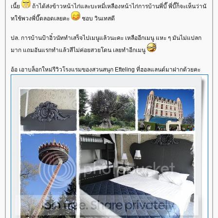
เนี้
ถ้าได้ส่งข้าวหน้าไก่และบะหมี่เหลืองหน้าไก่การบ้านพี่บี๊ พี่บี๊ก็จะเห็นว่านั
ทใช้พวงพี่บี๊ตลอดเลยคะ
ชอบ วินเทสดี
ปล. การบ้านป้าอิ๋วนัททำเสร็จไปเมนูแล้วนะคะ เหลืออีกเมนู แหะ ๆ มันไม่แปลก
มาก แถมอันแรกทำแล้วสีไม่ค่อยสวยโดน เลยทำอีกเมนู
อ้อ เอาบล็อกใหม่รีวิวโรงแรมของสวนสนุก Efteling ที่ฮอลแลนด์มาฝากด้วยคะ