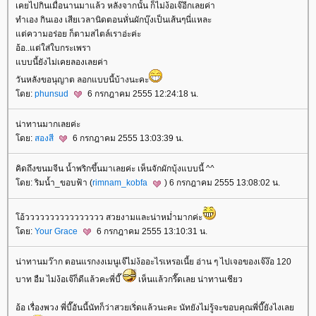
เคยไปกินเมื่อนานมาแล้ว หลังจากนั้น ก็ไม่ง้อเจ๊อีกเลยค่า
ทำเอง กินเอง เสียเวลานิดตอนหั่นผักบุ๊งเป็นเส้นๆนี่แหละ
ต่ความอร่อย ก็ตามสไตล์เราอ่ะค่ะ
อ้อ..แต่ใส่ใบกระเพรา
บบนี้ยังไม่เคยลองเลยค่า
วันหลังขอนุญาต ลอกแบบนี้บ้างนะคะ
ดย:
phunsud
6 กรกฎาคม 2555 12:24:18 น.
น่าทานมากเลยค่ะ
ดย:
สองสี
6 กรกฎาคม 2555 13:03:39 น.
คิดถึงขนมจีน น้ำพริกขึ้นมาเลยค่ะ เห็นจักผักบุ้งแบบนี้ ^^
ดย: ริมน้ำ_ขอบฟ้า (
rimnam_kobfa
) 6 กรกฎาคม 2555 13:08:02 น.
อ้วววววววววววววววว สวยงามและน่าหม่ำมากค่ะ
ดย:
Your Grace
6 กรกฎาคม 2555 13:10:31 น.
น่าทานมว๊าก ตอนแรกงงเมนูเจ๊ไม่ง้ออะไรเหรอเนี้ย อ่าน ๆ ไปเจอของเจ๊ง๊อ 120
บาท อืม ไม่ง้อเจ๊ก็ดีแล้วคะพี่บี๊
เห็นแล้วกรี๊ดเลย น่าทานเชียว
อ้อ เรื่องพวง พี่บี๊อันนี้นัทก็ว่าสวยเริ่ดแล้วนะคะ นัทยังไม่รู้จะขอบคุณพี่บี๊ยังไงเล