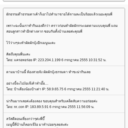
ผักธรรมด๊าธรรมดาเค้าก็เอาไปทำมาขายได้จานละเป็นร้อยแล้วเนอะคุณพี่
เพราะฉะนั้นเราทำกินเองดีกว่า คราวก่อนทำผัดผักกระเฉดตามแบบคุณพี่ แถม
สอนลูกสาวทำอีกต่างหาก ชอบกันทั้งบ้านเลยค่ะคุณพี่
ไว้ว่างๆจะทำผัดผักบุ้งอีกเมนูนะคะ
คิดถึงคุณพี่นะคะ
ดย: แครอทอร่อย IP: 223.204.1.199 6 กรกฎาคม 2555 10:31:52 น.
ตามมาบ้านนี้ ห้องสวยจัง ผัดผักบุ้งธรรมดา ทำซะน่ากินเล
อย่างนี้จะไปง้อเจ๊เค้าทำมั๊ย....
ดย: ป้าเตียงน้องป้าเต่า IP: 58.9.65.75 6 กรกฎาคม 2555 11:21:40 น.
น่ากินมากเลยค่ะต้องลอง ขอบคุณสำหรับเคล็ดลับความอร่อยค่ะ
ดย: nr..con IP: 183.89.5.91 6 กรกฎาคม 2555 11:56:09 น.
สวัสดีตอนเที่ยงกว่าๆค่ะพี่บี๊
เมนูนี้ที่บ้านก็ลอกเจ๊ง้อ มาทำบ่อยๆเลยล่ะค่ะ