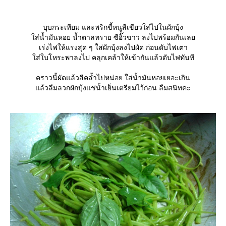
บุบกระเทียม และพริกขี้หนูสีเขียวใส่ไปในผักบุ้ง
ส่น้ำมันหอย น้ำตาลทราย ซีอิ๊วขาว ลงไปพร้อมกันเล
เร่งไฟให้แรงสุด ๆ ใส่ผักบุ้งลงไปผัด ก่อนดับไฟเตา
ส่ใบโหระพาลงไป คลุกเคล้าให้เข้ากันแล้วดับไฟทันที
คราวนี้ผัดแล้วสีคล้ำไปหน่อย ใส่น้ำมันหอยเยอะเกิน
ล้วลืมลวกผักบุ้งแช่น้ำเย็นเตรียมไว้ก่อน ลืมสนิทคะ