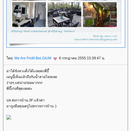
ดย:
We Are FroM BeLGiUM
6 กรกฎาคม 2555 15:39:47 น.
มาได้จังหวะตั้งโต๊ะเลยค่ะพี่บี๊
เมนูนี้เห็นแล้วถึงกับน้ำลายไหลเล
ง่ายๆ แต่น่าอร่อยมากกก
พี่บี๊เก่งที่สุดเลยค่ะ
ปล ส่งการบ้าน 3F แล้วค่า
มาจูงมือคุณครูไปตรวจการบ้าน :)