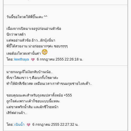
วันนี้ขอโหวตให้พี่บิ๊นะคะ ^^
เนื่องจากเปิดมาเจอรูปก่อนอ่านหัวข้อ
นึกว่าพาสต้า
ต่พออ่านหัวข้อ อ้าว...ผักบุ้งนี่นา
พี่บิ๊ได้สวยงาม น่าอร่อยมากๆค่ะ ชอบๆๆๆๆ
เลยต้องโหวตเท่านั้นค่า
ดย:
keethaya
6 กรกฎาคม 2555 22:26:18 น.
มายกเมนูเจ๊ไม่ง้อกลับบ้านเน้อ..
ที่เขาใส่ผงขาว ๆ คือเบกกิ้งโซดาค่ะ
ทำให้ผักสีเขียวสด เหมือนเวลาเราทำขนมกุยช่ายไงล่ะค๊า..
ขอบคุณนะคะสำหรับถุงลมปลาทั้งหม้อ +555
ถูกใจค่ะเพราะเค้าก็ชอบแบบนี้แหละ
ต่ขาดพริกน้ำส้ม และผักชีโรยหน้า
เสิร์ฟด่วนจ้า..
ดย:
เนินน้ำ
6 กรกฎาคม 2555 22:27:32 น.