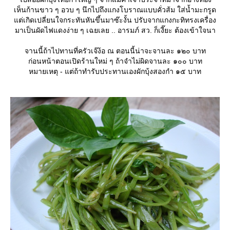
เห็นก้านขาว ๆ อวบ ๆ นึกไปถึงแกงโบราณแบบคั่วส้ม ใส่น้ำมะกรูด
ต่เกิดเปลี่ยนใจกระทันหันขึ้นมาซ๊ะงั้น ปรับจากแกงกะทิทรงเครื่อง
มาเป็นผัดไฟแดงง่าย ๆ เฉยเลย .. อารมภ์ สว. ก็เงี๊ยะ ต้องเข้าใจนา
จานนี้ถ้าไปทานที่ครัวเจ๊ง้อ ณ ตอนนี้น่าจะจานละ ๑๒๐ บาท
ก่อนหน้าตอนเปิดร้านใหม่ ๆ ถ้าจำไม่ผิดจานละ ๑๐๐ บาท
หมายเหตุ - แต่ถ้าทำรับประทานเองผักบุ้งสองกำ ๑๕ บาท