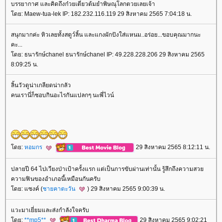
บรรยากาศ และคิดถึงก๋วยเตี๋ยวต้มยำพิษณุโลกตวยเลยเจ้า
ดย: Maew-tua-lek IP: 182.232.116.119 29 สิงหาคม 2565 7:04:18 น.
สนุกมากค่ะ หิวเลยทั้งสตูว์ลิ้น และแกงผักปังใส่แหนม..อร่อย...ขอบคุณมากนะ
คะ...
ดย: ธนารักษ์chanel ธนารักษ์chanel IP: 49.228.228.206 29 สิงหาคม 2565
8:09:25 น.
ลิ้นวัวดูน่าเกลียดน่ากลัว
คนเรานี่ก็ชอบกินอะไรกันแปลกๆ นะพี่ไวน์
ดย:
หอมกร
29 สิงหาคม 2565 8:12:11 น.
ปลายปี 64 ไปเวียงป่าเป้าครั้งแรก แต่เป็นการขับผ่านเท่านั้น รู้สึกถึงความสว
ความฟินของอำเภอนี้เหมือนกันครับ
ดย: แซงค์ (
ชายคาตะวัน
) 29 สิงหาคม 2565 9:00:39 น.
วะมาเยี่ยมและส่งกำลังใจครับ
ดย:
**mp5**
29 สิงหาคม 2565 9:02:21