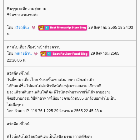
ฟินๆๆและมีความสุขตาม
ชีวิตช่างสวยงามค่ะ
ดย:
เริงฤดีนะ
29 สิงหาคม 2565 18:24:03
น.
ตามไปเที่ยวเวียงป่าเป้าด้วยคราบ
ดย:
ทนายอ้วน
29 สิงหาคม 2565
22:20:06 น.
สวัสดีค่ะพี่ไวน์
วันนี้พามาเที่ยวไกล ขับรถขึ้นเขาเก่งมากค่ะ เวียงป่าเป้า
ได้ยินแต่ชื่อ ไม่เคยไปค่ะ ทิวทัศน์ท้องทุ่งนาสวยงาม เขียวขจี
มองแล้วเพลินตาเพลินใจดีค่ะ พี่ไวน์คงทำอาหารฝรั่งได้หลายอย่าง
จึงอธิบายกรรมวิธีทำอาหารให้อย่างครบถ้วน555 แกล้งบอกทำไม่เป็น
ไม่เชื่อๆค่ะ
ดย: จินดา IP: 119.76.1.225 29 สิงหาคม 2565 22:45:28 น.
สวัสดีค่ะพี่ไวน์
พี่ไวน์กลับไปเยือนถิ่นที่เคยเป็นไร่ขิง บรรยากาศดีจังค่ะ