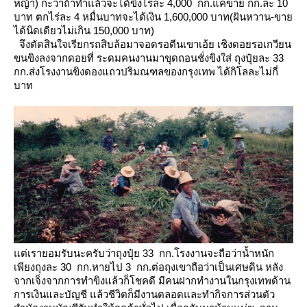
หญ้า) กะว่าถ้าทำแล้วจะได้ขิงไร่ละ 4,000 กก.แค่ขาย กก.ละ 10
บาท
ตกไร่ละ 4 หมื่นบาทจะได้เงิน 1,600,000 บาท(ฝันหวาน-ขา
ได้นิดเดียวไม่เกิน 150,000 บาท)
จึงตัดสินใจเรียกรถสิบล้อมาจอดรอตีนเขาเอ้ย เชิงดอยรอเกวียน
ขนขิงลงจากดอยที่ ระดมคนงานมาขุดถอนชั่งขิงใส่
ถุงปุ๋ยละ 33
กก.ส่งโรงงานขิงดองแถวปริมณฑลของกรุงเทพ ได้กิโลละไม่กี่
บาท
ต่เรายอมรับนะครับว่าถุงปุ๋ย 33 กก.โรงงานจะถือว่าน้ำหนัก
เพียงถุงละ 30 กก.หายไป 3 กก.ต่อถุงเขาถือว่าเป็นเศษดิน
หลัง
จากเจ็งจากการทำขิงแล้วก็โชคดี มีคนฝากทำงานในกรุงเทพด้าน
การเงินและบัญชี
ล้วชีวิตก็มีงานตลอดและทำกิจการส่วนตัว