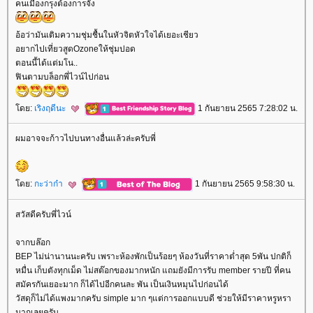
คนเมืองกรุงต้องการจัง
อ้อว่ามันเติมความชุ่มชื้นในหัวจิตหัวใจได้เยอะเชียว
อยากไปเที่ยวสูดOzoneให้ชุ่มปอด
ตอนนี้ได้แต่มโน..
ฟินตามบล็อกพี่ไวน์ไปก่อน
ดย:
เริงฤดีนะ
1 กันยายน 2565 7:28:02 น.
ผมอาจจะก้าวไปบนทางอื่นแล้วล่ะครับพี่
ดย:
กะว่าก๋า
1 กันยายน 2565 9:58:30 น.
สวัสดีครับพี่ไวน์
จากบล๊อก
BEP ไม่น่านานนะครับ เพราะห้องพักเป็นร้อยๆ ห้องวันที่ราคาต่ำสุด 5พัน ปกติก็
หมื่น เก็บตังทุกเม็ด ไม่สต๊อกของมากหนัก แถมยังมีการรับ member รายปี ที่คน
สมัครกันเยอะมาก ก็ได้ไปอีกคนละ พัน เป็นเงินหมุนไปก่อนได้
วัสดุก็ไม่ได้แพงมากครับ simple มาก ๆแต่การออกแบบดี ช่วยให้มีราคาหรูหรา
มากเลยครับ