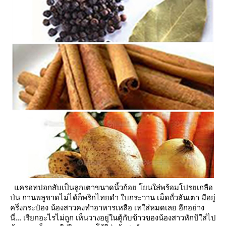
ครอทปอกสับเป็นลูกเตาขนาดนิ้วก้อย โยนใส่พร้อมโปรยเกลือ
ป่น กานพลูขาดไม่ได้ก็พริกไทยดำ ใบกระวาน
เม็ดถั่วลันเตา มีอยู่
ครึ่งกระป๋อง น้องสาวคงทำอาหารเหลือ เทใส่หมดเล
อีกอย่าง
นี่... เรียกอะไรไม่ถูก เห็นวางอยู่ในตู้กับข้าวของน้องสาวหักบิใส่ไป