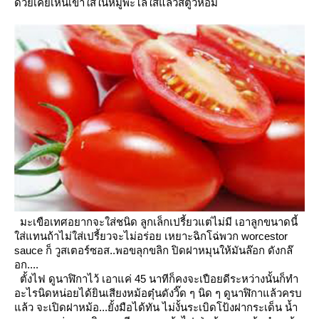
ด้วยเคยเห็นเขาใส่ในหมูพะโล้ใส่แล้วสตูว์หอม
มะเขือเทศอยากจะใส่ชนิด ลูกเล็กเปรี้ยวแต่ไม่มี เอาลูกขนาดนี้
ส่แทนถ้าไม่ใส่เปรี้ยวจะไม่อร่อย เหยาะฉิกโฉ่พวก worcestor
sauce ก็ วูสเตอร์ซอส..พอขลุกขลิก ปิดฝาหมุนให้มันล๊อก ดังกล๊
อก....
ตั้งไฟ ดูนาฬิกาไว้ เอาแค่ 45 นาทีก็คงจะเปือยดีระหว่างนั้นก็ทำ
อะไรนิดหน่อยได้ยินเสียงหม้อตุ๋นดังวิ๊ด ๆ นิด ๆ
ดูนาฬิกาแล้วครบ
ล้ว
จะเปิดฝาหม้อ...ยั้งมือได้ทัน
ไม่งั้น
ระเบิดโป้งฝากระเด็น
น้ำ