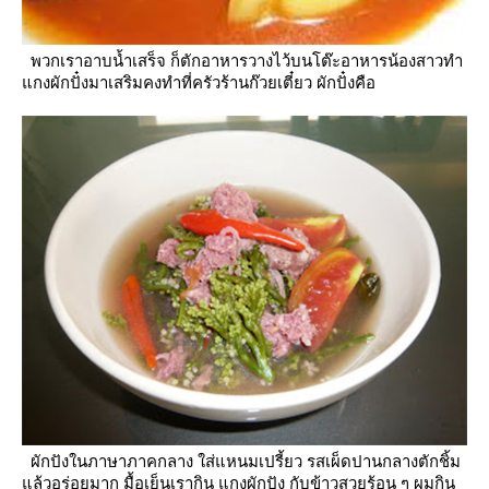
พวกเราอาบน้ำเสร็จ ก็ตักอาหารวางไว้บนโต๊ะอาหารน้องสาวทำ
กงผักปั๋งมาเสริมคงทำที่ครัวร้านก๊วยเตี๋ยว ผักปั๋งคือ
ผักปังในภาษาภาคกลาง ใส่แหนมเปรี้ยว รสเผ็ดปานกลางตักชิ้ม
ล้วอร่อยมาก
มื้อเย็นเรากิน แกงผักปัง กับข้าวสวยร้อน ๆ ผมกิน