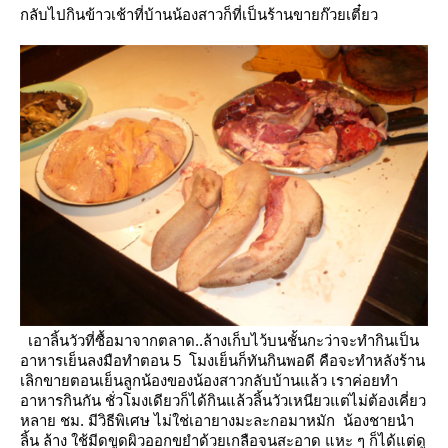
กลับไปกินข้าวเช้าที่บ้านน้องสาวก็ที่เป็นร้านขายก๊วยเตี๋ยว
เอาลิ้นวัวที่ซื้อมาจากตลาด..ล้างเก็บไว้บนชั้นกะว่าจะทำกินเป็น
อาหารเย็นลงมือทำตอน 5 โมงเย็นก็ทันกินพอดี
คือจะทำหลังร้าน
เลิกขายตอนเย็นลูกน้องของน้องสาวกลับบ้านแล้ว เราค่อยทำ
อาหารกินกัน
ชั่วโมงเดียวก็ได้กินแล้วลิ้นวัวเหนียวแต่ไม่ต้องเคี่ยว
หลาย ชม. มีวิธีพิเศษ
ไม่ใช่เอายางมะละกอมาหมัก
น้องชายนำ
ลิ้น ล้าง ใช้มีดขูดผิวออกขยำด้วยเกลือจนสะอาด แหะ ๆ ก็ได้แต่ดู