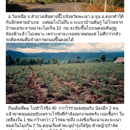
อ.วังเหนือ จ.ลำปางเส้นทางนี้ไปจังหวัดพะเยา อ.จุน อ.ดอกคำใต้
กับอีกหลายอำเภอ
ต่ผมไปไม่ถึง แวะแถวบ้านสันกู่ ไม่ไกลจาก
บ้านแม่ขะจานน่าจะไม่เกิน 10 กม.จะขับขึ้นไปบนดอยสันกู่ดู
ท้องฟ้าแล้ว
ไม่เหมาะ เพราะน่าจะเจอหยาดฝนแต่ ไม่ดีกว่ากลัว
รถติดหล่มคือจำสภาพถนนขึ้นดอยได้
ถิ่นเดิมที่ผม ไปทำไร่ขิง 40 กว่าไร่ร่วมลงทุนกับ น้องอีก 2 คน
ล้วขาดทุนย่อยยับเพราะไร่ขิงที่กำลังงอกงามสพรั่ง
เจอเชื้อรา ใบ
เหลืองใน 1 ชม.กว้างกว่า 2 ไร่หมายถึง แง่งขิงเริ่มเน่าและจะเน่า
หมดในไม่เกิน 7 วัน
ตอนเริ่มทำทะนุบำรุงใส่ปุ๋ย ทำหญ้า(กำจัด