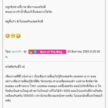
ปลูกขิงช่วงนี้ราคาดีมากนะครับพี่
คนเอามาทำน้ำดื่มแก้เจ็บคอจากโควิด
สตูลิ้นวัว ยังไม่เคยกินเลยครับพี่
ดย:
กะว่าก๋า
30 สิงหาคม 2565 8:35:30
น.
สวัสดีครับพี่ไวน์
เชียงรายที่พี่ไวน์เล่ามา เป็นเชียงรายที่ผมไม่รู้จักเลยครับ unseen มาก ๆเล
เพราะเชียงรายที่ผมรู้จักนี่คือ วัดร่องขุ่น สามเหลี่ยมทองคำ แม่สาย สิงห์พาร์ค
ดอยตุง แม่ฟ้าหลวง ไร่ชา แม่สลอง ดอยตุง แค่นี้เลยครับ ตอนไปกับที่เรียน ป.โท
ก็หลับเป็นส่วนใหญ่ เค้าพาไปไหนบ้างก็ไม่ได้จำ 5555 ตอนไปเองกับที่บ้านก็หลับ
เหมือนกันครับ 555555 เวลานั่งรถเที่ยวผมหนักทางหลับ ไปเยอรมันขึ้นรถไฟผมก็
หลับ