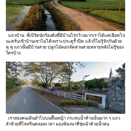
ถวบ้าน พี่เบิร์ดนักร้องดังที่มีบ้านไร่กว้างมากเราได้แค่เฉียดไป
นะครับเข้าบ้านเขาไม่ได้เพราะประตูรั้วปิด
ล้วก็ไม่รู้จักกันด้ว
หุ หุ แถวนั้นมีบ้านสวย ปลูกไม้ดอกจัดสวนสวยหลายหลังไม่รู้ของ
ครบ้าง
เราสองคนเดินย่ำไปบนพื้นหญ้า กระทบน้ำค้างเย็นมาก ๆ แถว
ลำห้วยที่ไหลรินตลอดเวลา มองท้องนาที่ชุ่มฉ่ำด้วยน้ำฝน