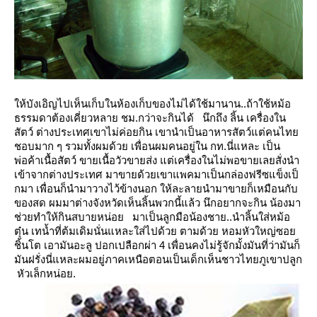
ห้บังเอิญไปเห็นเก็บในห้องเก็บของไม่ได้ใช้มานาน..ถ้าใช้หม้อ
ธรรมดาต้องเคี่ยวหลาย ชม.กว่าจะกินได้
นึกถึง ลิ้น เครื่องใน
สัตว์ ต่างประเทศเขาไม่ค่อยกิน เขานำเป็นอาหารสัตว์แต่คนไท
ชอบมาก ๆ รวมทั้งผมด้ว
เพื่อนผมคนอยู่ใน กท.นี่แหละ เป็น
พ่อค้าเนื้อสัตว์ ขายเนื้อวัวขายส่ง แต่เครื่องในไม่พอขายเลยสั่งนำ
เข้าจากต่างประเทศ
มาขายด้วยเขาแพคมาเป็นกล่องฟรีซแข็งเป็
กมา เพื่อนก็นำมาวางไว้ข้างนอก ให้ละลายนำมาขายก็เหมือนกับ
ของสด
ผมมาต่างจังหวัดเห็นลิ้นพวกนี้แล้ว นึกอยากจะกิน น้องมา
ช่วยทำให้กินสบายหน่อ
มาเป็นลูกมือน้องชาย..นำลิ้นใส่หม้อ
ตุ๋น เทน้ำที่ต้มเดิมนั่นแหละใส่ไปด้วย ตามด้วย หอมหัวใหญ่ซอ
ชิ้นโต เอามันอะลู
ปอกเปลือกผ่า 4 เพื่อนคงไม่รู้จักมั้งมันที่ว่ามันก็
มันฝรั่งนี่แหละผมอยู่ภาคเหนือตอนเป็นเด็กเห็นชาวไทยภูเขาปลูก
หัวเล็กหน่อย.