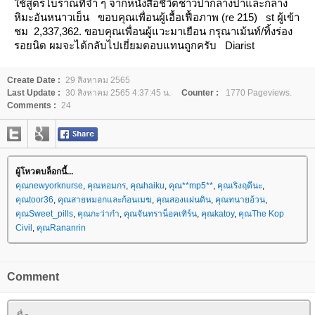
ช้สูตรโบราณที่จำ ๆ
จากหนังสือชีวิตชาวป่ากลางป่าและกลาง
หิมะอันหนาวเย็น
ขอบคุณเพื่อนผู้เอื้อเฟื้อภาพ (re 215)
st ผู้เข้า
ชม 2,337,362.
ขอบคุณเพื่อนผู้แวะมาเยือน กรุณาเม้นท์/ทิ้งร่อง
รอยนิด ผมจะได้กลับไปเยี่ยมตอบแทนถูกครับ
Diarist
Create Date :
29 สิงหาคม 2565
Last Update :
30 สิงหาคม 2565 4:37:45 น.
Counter :
1770 Pageviews.
Comments :
24
ผู้โหวตบล็อกนี้...
คุณnewyorknurse
,
คุณหอมกร
,
คุณhaiku
,
คุณ**mp5**
,
คุณเริงฤดีนะ
,
คุณtoor36
,
คุณสายหมอกและก้อนเมฆ
,
คุณสองแผ่นดิน
,
คุณทนายอ้วน
,
คุณSweet_pills
,
คุณกะว่าก๋า
,
คุณจันทราน็อคเทิร์น
,
คุณkatoy
,
คุณThe Kop
Civil
,
คุณRananrin
Comment