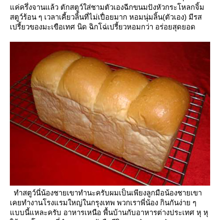
ค่ครึ่งจานแล้ว ตักสตูว์ใส่ชามตัวเองฉีกขนมปังหัวกระโหลกจิ้ม
สตูว์ร้อน ๆ
เวลาเคี้ยวลิ้นที่ไม่เปื่อยมาก หอมนุ่มลิ้น(ตัวเอง) มีรส
เปรี้ยวของมะเขือเทศ
นิด ฉิกโฉ่เปรี้ยวหอมกว่า อร่อยสุดยอด
ทำสตูว์นี่น้องชายเขาทำนะครับผมเป็นเพียงลูกมือน้องชายเขา
เคยทำงานโรงแรมใหญ่ในกรุงเทพ
พวกเราพี่น้อง กินกันง่าย ๆ
บบนี้แหละครับ อาหารเหนือ พื้นบ้านกับอาหารต่างประเทศ หุ หุ