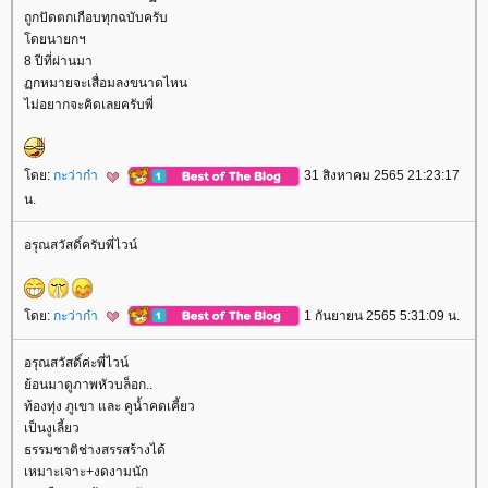
ถูกปัดตกเกือบทุกฉบับครับ
ดยนายกฯ
8 ปีที่ผ่านมา
กหมายจะเสื่อมลงขนาดไหน
ไม่อยากจะคิดเลยครับพี่
ดย:
กะว่าก๋า
31 สิงหาคม 2565 21:23:17
น.
อรุณสวัสดิ์ครับพี่ไวน์
ดย:
กะว่าก๋า
1 กันยายน 2565 5:31:09 น.
อรุณสวัสดิ์ค่ะพี่ไวน์
้อนมาดูภาพหัวบล็อก..
ท้องทุ่ง ภูเขา และ คูน้ำคดเคี้ยว
เป็นงูเลี้ยว
ธรรมชาติช่างสรรสร้างได้
เหมาะเจาะ+งดงามนัก