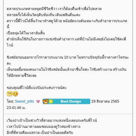
ตลาดประเภทสายหยุดมีชีวิตชีวา เราก็ต้องตื่นเช้าเพื่อไปตลาด
หลายครั้งได้เห็นวัตถุดิบท้องถิ่น เดินเพลินดีนะคะ
คราวนี้พี่ไวน์ได้ลิ้นวัวมาทำสตูว์ด้วย หม้ออัดแรงดันเหมาะกับทำอาหารประเภท
นี้
เปื่อยนุ่มได้ในเวลาอันสั้น
ต๋ามักเห็นใช้กันในรายการแข่งขันทำอาหาร แต่ที่บ้านไม่มีเลยยังไม่เคยใช้ค่ะพี่
ไวน์
ขิงสมัยก่อนออกจากไร่ราคาประมาณ 10 บาท ไม่ทราบปัจจุบันนี้ราคาเท่าไหร่นะ
คะ
เห็นรอยยิ้มของคนงานในไร่ขิงสมัยนั้นแล้วน่าชื่นใจค่ะ ไร่ขิงสร้างงาน สร้างเงิน
ห้อีกหลายชีิวิตเล
ขอบคุณพี่ไวน์ที่แบ่งปันประสบการณ์ค่ะ
ดย:
Sweet_pills
29 สิงหาคม 2565
23:41:46 น.
เวียงป่าเป้าเป็นช่วงวิวที่สวยมากแห่งหนึ่งเลยนระครับพี่ไวน์
เวลาไปบ้านมาดามผมชอบมองดูวิวสองข้างทาง
อีกที่ที่สวยคือแม่สรวย เป็นป่าเป็นดอยดีครับ