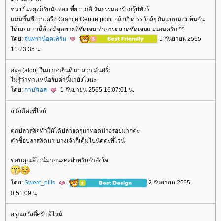
ช่วงวันหยุดก็รับนักท่องเที่ยวปกติ วันธรรมดารับกรุ๊ปทัวร์
ถมขึ้นชื่อว่าเครือ Grande Centre point กล้าเปิด รร ใกล้ๆ กันแบบมองเห็นกัน
ได้เลยแบบนี้ต้องมีจุดขายที่ชัดเจน ทำการตลาดชัดเจนแน่นอนครับ ^^
ดย:
จันทราน็อคเทิร์น
1 กันยายน 2565
11:23:35 น.
อะลู (aloo) ในภาษาฮินดี แปลว่า มันฝรั่ง
ไม่รู้ว่าทางเหนือรับคำนี้มายังไงนะ
ดย:
กาบริเอล
1 กันยายน 2565 16:07:01 น.
สวัสดีค่ะพี่ไวน์
ตกปลาสลิดทำให้ได้ปลาสดๆมาทอดน่าอร่อยมากค่ะ
ต๋าซื้อปลาสลิดมา บางเจ้าก็เค็มไปนิดค่ะพี่ไวน์
ขอบคุณพี่ไวน์มากนะคะสำหรับกำลังใจ
ดย:
Sweet_pills
2 กันยายน 2565
0:51:09 น.
อรุณสวัสดิ์ครับพี่ไวน์