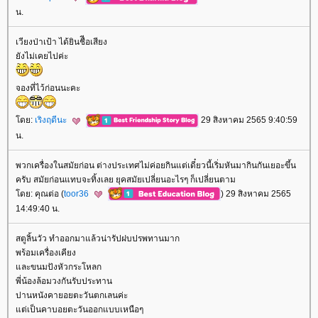
น.
เวียงป่าเป้า ได้ยินชืีอเสียง
ังไม่เคยไปค่ะ
จองที่ไว้ก่อนนะคะ
ดย:
เริงฤดีนะ
29 สิงหาคม 2565 9:40:59
น.
พวกเครื่องในสมัยก่อน ต่างประเทศไม่ค่อยกินแต่เดี๋ยวนี้เริ่มหันมากินกันเยอะขึ้น
ครับ สมัยก่อนแทบจะทิ้งเลย ยุคสมัยเปลี่ยนอะไรๆ ก็เปลี่ยนตาม
ดย: คุณต่อ (
toor36
) 29 สิงหาคม 2565
14:49:40 น.
สตูลิ้นวัว ทำออกมาแล้วน่ารัปฝบปรพทานมาก
พร้อมเครื่องเคียง
ละขนมปังหัวกระโหลก
พี่น้องล้อมวงกันรับประทาน
ปานหนังคายอยตะวันตกเลนค่ะ
ต่เป็นคาบอยตะวันออกแบบเหนือๆ