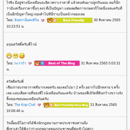
ไร่ขิง มีอยู่ช่วงนึงเหมือนจะฮิต เพราะราคาดี แล้วคนหันมาปลูกกันเยอะ ผมก็นึก
ว่ามีแค่เรื่องราคาขึ้นๆ ลงๆ ที่เป็นปัญหา แต่ผลผลิตการเกษตรก็โรคนี่แหละครับที่
เป็นอีกปัญหาใหญ่ เจอเค้าไปทีนี่ราบเป็นหน้ากลองเล
ดย:
จันทราน็อคเทิร์น
30 สิงหาคม 2565
10:23:51 น.
อรุณสวัสดิ์ครับพี่ไวน์
ดย:
กะว่าก๋า
31 สิงหาคม 2565 5:03:31
น.
สวัสดีครับพี่
เชียงรายบรรยากาศดีมากเลยครับ ผมเคยไปมา 2 ครั้ง อยากไปอีกหลาย ๆ ครั้ง
เลย แอบเสียดายที่ของพี่ไวน์เหมือนกันนะครับ บ้านของพี่เบิร์ดที่ดินกว้างขวางจัง
ลิ้นของชอบผมเหมือนกันครับ
ดย:
The Kop Civil
31 สิงหาคม 2565
10:08:46 น.
วันนี้ผมมีโอกาสได้ฟังนักกฏหมายภาคประชาชนท่านนึง
พี่เขาเล่าให้ฟังว่าร่างกฏหมายของประชาชนที่ส่งเข้าไปสภา