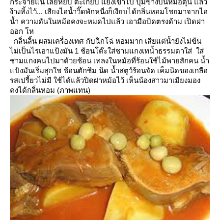
กระจายแน่ เลยหยิบ
ตะเกียบ แยงเข้าไป ปุ่มข้างบนหม้อตุ๋น แล้ว
ง้างทิ้งไว้
... เสียงไอน้ำวิ๊ดพักหนี่งก็เงียบได้กลิ่นหอมโชยมาจากไอ
น้ำ
ความดันในหม้อคงจะหมดไปแล้ว เอามือบิดตรงด้าม เปิดฝา
ออก โห
กลิ่นลิ้น ผสมเครื่องเทศ กับฉิกโฉ่ หอมมาก เสียแต่น้ำยังไม่ข้น
ไม่เป็นไรเอาแป้งมัน 1 ช้อนโต๊ะใส่ชามแกงเทน้ำธรรมดาใส่
ส่
ชามแกงคนไปมาด้วยช้อน เทลงในหม้อที่ร้อนใช้ไม้พายสักคน น้ำ
ป้งมันเริ่มสุกใช
ช้อนตักชิม นิด น้ำสตูว์ร้อนจัด เค็มนิดของเกลือ
รสเปรี้ยวไม่มี ใช้ได้แล้วปิดฝาหม้อไว้
เห็นน้องสาวมาเมียงมอง
คงได้กลิ่นหอม (ภาพแทน)