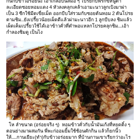
กินกับข้าวอร่อยนะ
เอาเกลือป่นสีมอ ๆ โปรยกับพริกขี้หนูตำ
ละเอียดซอยหอมแดง 4 หัวลงคลุกเคล้าเอามะนาวลูกเป้งมาผ่า
เป็น 3 ซีกใช้มีดเขี่ยเม็ด
ออกบีบใส่รวมกับซอยต้นหอม 2 ตันโปร
ตามชิม..ยังเปรี้ยวน้อยเผ็ดดีแล้วผ่ามะนาวอีก 1 ลูกบีบลง
ชิมแล้ว
เผ็ดเค็มเปรี้ยวใช้ได้เอาข้าวคั่วที่ตำพอแหลกโปรยคลุกชิม...เอ้า
ก่ำลองชิมดู เป็นไง
ห ลำขนาด (อร่อยจริง ๆ) หอมข้าวคั่วกับน้ำมันเก้งที่หยดติ๋ง ๆ
ตอนย่างมาผสมกัน
พี่พะก่ออมยิ้มใช้ช้อนตักกิน แล้วก็ยกนิ้ว
ห้....กานเยียะ(ทำ)กับข้าวอร่อยมาก ที่บ้านกานเขาเรียกว่าอะไร