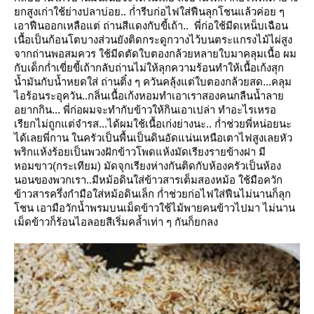
กสูงเก่าใช้ย่างปลาบ่อย.. ก่ำรีบก่อไฟใส่ฟืนลุกโชนแล้วค่อย ๆ
เอาฟืนออกเหลือแต่
ถ่านสีแดงกับขี้เถ้า.. พี่ก่อใช้มีดเหน็บเฉือน
เนื้อเป็นก้อนโตบางส่วนยังติดกระดูกวางไว้บนตระแกรงไม้ไผ่สูง
จากถ่านพอสมควร
ช้มีดตัดใบตองกล้วยหลายใบมาคลุมเนื้อ ผม
กับเด็กก่ำเขี่ยขี้เถ้ากลับถ่านไม่ให้ลุกความร้อนทำให้เนื้อเก้งสุก
น้ำมันกับน้ำหยดใส่
ถ่านติ๋ง ๆ ควันคลุ้งแต่ใบตองกล้วยสด...คลุม
ไอร้อนระอุควัน..กลิ่นเนื้อเก้งหอมทำเอาเราสองคนกลืนน้ำลา
อยากกิน...
พี่ก่อผมจะทำกับข้าวให้กินเอาเปล่า
ทำอะไรเหรอ
เรียกไม่ถูกแต่จำรส...ได้ผมใช้เนื้อเก่งย่างนะ.. ก่ำช่วยพี่หน่อยนะ
ได้เลยพี่กาน
นครัวเป็นพื้นเป็นดินอัดแน่นเหนือเตาไฟสูงเลยหัว
พริกแห้งร้อยเป็นพวงฝักข้าวโพดแห้งมัดเรียงรายข้างฝา มี
หอมขาว(กระเทียม)
มัดจุกเรียงห่างกันติดกับห้องครัวเป็นห้อง
นอนของพวกเรา..มีหม้อดินใส่ข้าวสารเต็มสองหม้อ
ช้มือควัก
ข้าวสารครึ่งกำมือใส่หม้อดินเล็ก ก่ำช่วยก่อไฟใส่ฟืนไม่นานก็ลุก
ชน เอามือวักน้ำพรมบนเม็ดข้าวใช้ไม้พายคนข้าวไปมา
ไม่นาน
เม็ดข้าวก็ร้อนไอลอยสีเริ่มคล้ำเท่า ๆ กันก็ยกลง