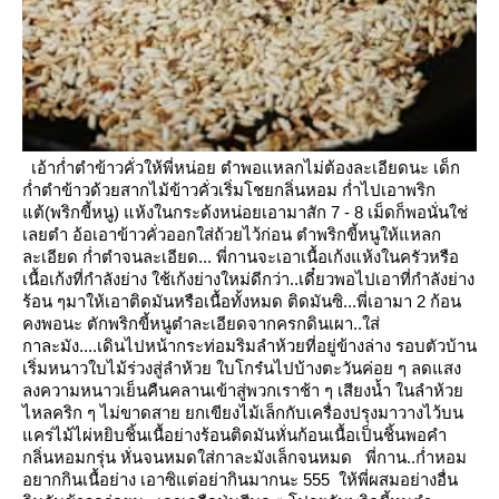
เอ้าก่ำตำข้าวคั่วให้พี่หน่อย ตำพอแหลกไม่ต้องละเอียดนะ เด็ก
ก่ำตำข้าวด้วยสากไม้ข้าวคั่วเริ่มโชยกลิ่นหอม
ก่ำไปเอาพริก
ต้(พริกขี้หนู) แห้งในกระด้งหน่อยเอามาสัก 7 - 8 เม็ดก็พอนั่นใช่
เลยตำ อ้อเอาข้าวคั่วออกใส่ถ้วยไว้ก่อน
ตำพริกขี้หนูให้แหลก
ละเอียด
ก่ำตำจนละเอียด... พี่กานจะเอาเนื้อเก้งแห้งในครัวหรือ
เนื้อเก้งที่กำลังย่าง
ช้เก้งย่างใหม่ดีกว่า..เดี๋ยวพอไปเอาที่กำลังย่าง
ร้อน ๆมาให้เอาติดมันหรือเนื้อทั้งหมด
ติดมันซิ...พี่เอามา 2 ก้อน
คงพอนะ
ตักพริกขี้หนูตำละเอียดจากครกดินเผา..ใส่
กาละมัง....เดินไปหน้ากระท่อมริมลำห้วยที่อยู่ข้างล่าง
รอบตัวบ้าน
เริ่มหนาวใบไม้ร่วงสู่ลำห้วย ใบโกร๋นไปบ้างตะวันค่อย ๆ ลดแสง
ลงความหนาวเย็นคืนคลานเข้าสู่พวกเราช้า ๆ เสียงน้ำ
นลำห้ว
ไหลคริก ๆ ไม่ขาดสา
กเขียงไม้เล็กกับเครื่องปรุงมาวางไว้บน
คร่ไม้ไผ่หยิบชิ้นเนื้อย่างร้อนติดมันหั่นก้อนเนื้อเป็นชิ้นพอคำ
กลิ่นหอมกรุ่น
หั่นจนหมดใส่กาละมังเล็กจนหมด
พี่กาน..ก่ำหอม
อยากกินเนื้อย่าง
เอาซิแต่อย่ากินมากนะ 555 ให้พี่ผสมอย่างอื่น