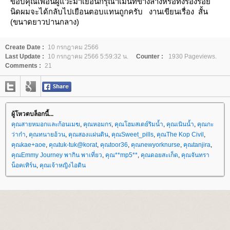
ขอบคุณเพื่อนผู้แวะมาเยือนกรุณาเม้นท์ข้างล่างหรือทิ้งร่องรอ
นิดผมจะได้กลับไปเยือนตอบแทนถูกครับ
งานเขียนเรื่อง สั้น
(ขนาดยาวปานกลาง)
Create Date :
10 กรกฎาคม 2566
Last Update :
10 กรกฎาคม 2566 5:59:32 น.
Counter :
1930 Pageviews.
Comments :
21
ผู้โหวตบล็อกนี้...
คุณสายหมอกและก้อนเมฆ
,
คุณหอมกร
,
คุณโฮมสเตย์ริมน้ำ
,
คุณเนินน้ำ
,
คุณกะ
ว่าก๋า
,
คุณทนายอ้วน
,
คุณสองแผ่นดิน
,
คุณSweet_pills
,
คุณThe Kop Civil
,
คุณkae+aoe
,
คุณtuk-tuk@korat
,
คุณtoor36
,
คุณnewyorknurse
,
คุณtanjira
,
คุณEmmy Journey พากิน พาเที่ยว
,
คุณ**mp5**
,
คุณดอยสะเก็ด
,
คุณจันทรา
น็อคเทิร์น
,
คุณเจ้าหญิงไอดิน