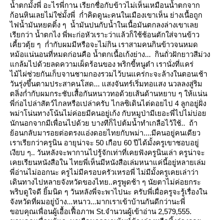
น้ำตกมั้งพี่
อะไรพี่กาน เรียกชื่อกับข้าวไม่เห็นเหมือนน้ำตกจาก
ก้อนหินเลยไม่ใช่มั้งพี่
ก่ำคิดดูนะคนในเมืองเขาเห็น ย่างเนื้อถูก
ไฟน้ำมันหยดติ๋ง ๆ น้ำมันปนกับน้ำในเนื้อมันตกลงล่างเขาเล
เรียกว่า น้ำตกไง
พี่พะก่อหัวเราะว่าแล้วก็ใช้ช้อนตักใส่จานข้าว
เคี้ยวตุ้ย ๆ ก่ำกับผมมีหรือจะไม่กิน
เราสามคนกินข้าวจนหมด
หม้อแน่นอนที่หมดก่อนคือ น้ำตกเนื้อเก้งย่าง... กินถั่วฝักยาวสีม่วง
กล้มไปด้วยลดความเผ็ดร้อนของ
พริกขี้หนูตำ
เรานั่งที่แคร่
ไม้ไผ่ช่วยกันเก็บจานชามกองรวมไว้บนแคร่กะจะล้างในตอนเช้า
วันรุ่งขึ้นตามประสาคนโสด... แสงจันทร์เริ่มทอแสง
นวลลงสู่ริม
ตลิ่งก่ำกับผมกระชับเสื้อกันหนาวทอด้วยเส้นด้านหยาบ ๆ ให้แน่น
พี่ก่อไปล่าสัตว์ไกลหรือเปล่าครับ
ไกลซิเดินไต่ดอยไป 4 ลูกอยู่ฝั่ง
พม่าโน่นทางโน้นไม่ค่อยมีคนอยู่เก้ง กับหมูป่ามีเยอะพี่ไปไม่บ่อ
นักนอกจากมีเพื่อนไปด้ว
บางทีก็ไปต้มน้ำทำเกลือไว้ใช้.. ถ้า
้อนกลับมารอยต่อตรงแอ่งดอยไทยกับพม่า....มีคนอยู่คนเดียว
เราเรียกว่าครูนิน
อายุน่าจะ 50 เกือบ 60 ปีได้มั้งครูเขาชอบอยู่
เงียบ ๆ.. วันหลังจะพากานไปรู้จักเท่าที่เคยฟังครูนินเล่า ครูน่าจะ
เคยเรียนหนังสือใน
ไทยพี่เห็นมีหนังสือเล่มหนาแค่นี้อยู่หลายเล่ม
พี่อ่านไม่ออกนะ
ครูไม่มีครอบครัวเหรอพี่
ไม่มีมั้งครูเคยเล่าว่า
เดินทางไปหลายจังหวัดของไทย..ครูพูดช้า ๆ นัยตาไม่ค่อยกระ
พริบดูใจดี ยิ้มนิด ๆ วันหลังพี่จะพาไปนะ
ครับพี่เผื่อครูจะรู้เรื่องใน
จังหวัดที่ผมอยู่บ้าง...หนาว...มากเราเข้าบ้านกันดีกว่านะพี่
ขอบคุณเพื่อนผู้เอื้อเฟื้อภาพ
St.จำนวนผู้เข้าอ่าน 2,579,555.