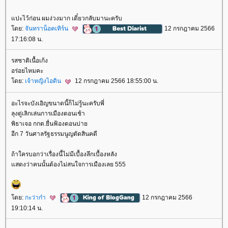
ปะไว้ก่อน ผมง่วงมาก เดี๋ยวกลับมานะครับ
ดย:
จันทราน็อคเทิร์น
12 กรกฎาคม 2566
17:16:08 น.
รสชาติเนื้อเก้ง
อร่อยไหมคะ
ดย:
เจ้าหญิงไอดิน
12 กรกฎาคม 2566 18:55:00 น.
อะไรจะบังเอิญขนาดนี้ก็ไม่รู้นะครับพี่
ลุงตู่เลิกเล่นการเมืองตอนเช้า
พิธาเจอ กกต.ยื่นฟ้องตอนบ่า
อีก 7 วันศาลรัฐธรรมนูญตัดสินคดี
ถ้าใครบอกว่าเรื่องนี้ไม่มีเบื้องลึกเบื้องหลัง
สดงว่าคนนั้นต้องไม่สนใจการเมืองเลย 555
ดย:
กะว่าก๋า
12 กรกฎาคม 2566
19:10:14 น.