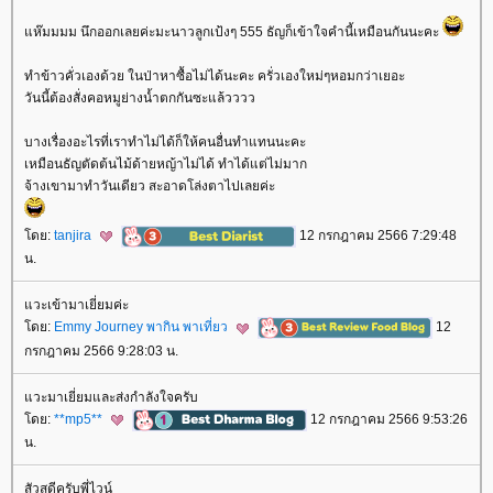
ห๊มมมม นึกออกเลยค่ะมะนาวลูกเป้งๆ 555 ธัญก็เข้าใจคำนี้เหมือนกันนะคะ
ทำข้าวคั่วเองด้วย ในป่าหาซื้อไม่ได้นะคะ ครั่วเองใหม่ๆหอมกว่าเยอะ
วันนี้ต้องสั่งคอหมูย่างน้ำตกกันซะแล้วววว
บางเรื่องอะไรที่เราทำไม่ได้ก็ให้คนอื่นทำแทนนะคะ
เหมือนธัญตัดต้นไม้ด้ายหญ้าไม่ได้ ทำได้แต่ไม่มาก
จ้างเขามาทำวันเดียว สะอาดโล่งตาไปเลยค่ะ
ดย:
tanjira
12 กรกฎาคม 2566 7:29:48
น.
วะเข้ามาเยี่ยมค่ะ
ดย:
Emmy Journey พากิน พาเที่ยว
12
กรกฎาคม 2566 9:28:03 น.
วะมาเยี่ยมและส่งกำลังใจครับ
ดย:
**mp5**
12 กรกฎาคม 2566 9:53:26
น.
สัวสดีครับพี่ไวน์