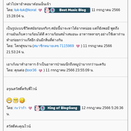
เด๋วไปหายำคอมาต๋อนเย็นเจ้า
ดย:
tuk-tuk@korat
11 กรกฎาคม 2566
15:28:04 น.
เป็นรูปแบบชีวิตสมัยก่อนจริงๆ สมัยนี้น่าจะหาได้ยากหน่อย แต่ก็ยังพอมี พูดถึง
ถ่านมันเก็บความร้อนได้ดี ความร้อนสม่ำเสมอนะ อาหารหลายๆ อย่างใช้เตาถ่าน
ทำอร่อยกว่าแก๊สอีก มันมีกลิ่นที่ต่างกัน
ดย: โลกคู่ขนาน (
สมาชิกหมายเลข 7115969
) 11 กรกฎาคม 2566
21:53:24 น.
เอาเก้งมาทำอาหาร ถ้าเป็นอาหารป่าผมนึกถึงหมูป่ามากกว่านะครับ
ดย: คุณต่อ (
toor36
) 11 กรกฎาคม 2566 23:55:09 น.
อรุณสวัสดิ์ครับพี่ไวน์
ดย:
กะว่าก๋า
12 กรกฎาคม 2566 5:26:36
น.
สวัสดีค่ะคุณไวน์