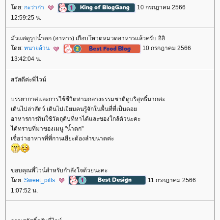
ดย:
กะว่าก๋า
10 กรกฎาคม 2566
12:59:25 น.
มัวแต่ดูรูปน้ำตก (อาหาร) เกือบโหวตหมวดอาหารแล้วครับ อิอิ
ดย:
ทนายอ้วน
10 กรกฎาคม 2566
13:42:04 น.
สวัสดีค่ะพี่ไวน์
บรรยากาศและการใช้ชีวิตท่ามกลางธรรมชาติดูบริสุทธิ์มากค่ะ
เดินไปล่าสัตว์ เดินไปเยี่ยมคนรู้จักในพื้นที่ที่เป็นดอ
อาหารการกินใช้วัตถุดิบที่หาได้และของใกล้ตัวนะคะ
ได้ทราบที่มาของเมนู "น้ำตก"
เชื่อว่าอาหารที่พี่กานเยียะต้องลำขนาดค่ะ
ขอบคุณพี่ไวน์สำหรับกำลังใจด้วยนะคะ
ดย:
Sweet_pills
11 กรกฎาคม 2566
1:07:52 น.