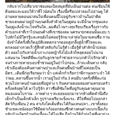
กลับจากไปเที่ยวเขาช่องลมเปิดสมุดที่ยับเยินอ่านต่อ คนเขียนใช้
ดินสอและมอบให้ว่าพี่ไวน์สนใจ
เรื่องนี้หรือเปล่าลองไปอ่านดู
ได้
อ่านหลายตอนน่าสนใจเพื่อนคนนี้ไปอยู่กับชาวบ้านในป่าติด
ชายแดนพม่าอยู่บ้านบนตลิ่งลำห้วยในฤดูฝน
จะมีน้ำมากขุ่นแดง
นฤดูแล้งน้ำจะไหลรินใส...ผมคือไวนฯ เลยเรียบเรียงเรื่องราวกับ
คำบอกเล่าที่เราไปนอนค้างที่เขาช่องลม
นครนายกตอนนั้นแอบ ๆ
ไปพักไม่มีใครรู้และคนยังไม่ค่อยรู้จักมาเล่าต่อในนามคนชื่อ กาน
ังจำได้ครั้งที่เกิดอุบัติเหตตกจากดอยสูงกลิ้งสู่น้ำที่ไหลและ
ตกลงอย่างรวดเร็วรู้สึกตัวสลับกับไม่รู้ตัว เมื่อรู้ตัวสำลักน้ำปล่อ
ตัว
ลอยไปกับสายน้ำเกาะกอหญ้ากิ่งไม้แล้วก็หลุดลอยไปนาน
สนนาน
ชคดีพี่พะก่อกับลูกชายก่ำช่วยลากแบกตัวไปรักษาตัว
จนร่างกายหายบอบช้ำชวนอยู่ในป่าไปก่อน...ถ้าจะเดินทาง
กลับ
เข้าเมืองต้องเดินทางผ่านป่าและถิ่นคนพื้นบ้านที่ไม่ค่อยเป็น
มิตร...เดิมพี่ก่อเรียกผมว่า น้ำ แต่เด็กก่ำเรียกว่าพี่กานเพราะจำ
ได้
ว่าผม..คลานขึ้นจากน้ำ
เราอยู่ในป่ากัน 3 คนมีบางครั้งที่พี่พะก่อ
ชวนไปหาคนบ้านดอยที่อยู่ห่าง ๆ กันหลายดอยสองสามครอบครัว
ครั้งหลังสุดได้
พาไปรู้จัก สาวชื่อดิ่ซัมโพที่อยู่กับคุณตาคุณยา
หมอแผนโบราณ
ภาพต่าง ๆ ทะยอยออกมาจากห้วงคิดคำนึงถืง
เด็กก่ำเป็นเด็กตัวเล็ก รูปร่างเพรียวแข็งแรง.. ดีใจที่พ่อไปออกล่า
สัตว์กับเพื่อน 2 คน
ล่าเก้งโตเต็มที่จะได้กินแทนปลา...เขาทั้งสอง
ชำแหละหนังออกใช้มีดผ่าเก้งออกสองซีกต่างคนต่างแบกเนื้อเก้ง
กลับบ้านใครบ้านมันเนื้อจะได้ไม่เสี
ถึงบ้านให้ก่ำก่อไฟที่เตาย่าง