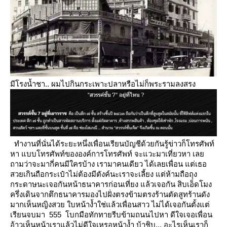
มีโรงน้ำชา.. ผมไปกินกระเพาะปลาหรือไม่ก็พระรามลงสรง
ทำงานที่นั่นได้ระยะหนึ่งเพื่อนเรียนบัญชีด้วยกันรู้ข่าวก็โทรศัพท์
หา แบบโทรศัพท์ขององค์การโทรศัพท์
จะแวะมาเที่ยวหา เล
ถามว่าจะมากี่คนมีใครบ้าง
เรามาคนเดียว
ได้เลยเพื่อน แต่เธอ
สวยเกินถือกระเป๋าไม่ต้องมีตังค์นะเราจะเลี้ยง แต่ห้ามถือถุง
กระดาษนะเจอกันหน้าธนาคารก่อนเที่ยง
ล้วเจอกัน
สิบเอ็ดโมง
ครึ่งเดินจากตึกธนาคารมองไปฝั่งตรงข้ามตรงร้านตัดสูทร้านดัง
มากเห็นหญิงสวย ใบหน้าง้ำใช่แล้วเพื่อนสาว
ไม่ได้เจอกันตั้งแต่
เรียนจบมา 555 โบกมือทักทายรีบข้ามถนนไปหา
ดีใจเจอเพื่อน
อ้าวเห็นหน้าเราแล้วไม่ดีใจเหรอหน้าง้ำ
บ้าชิบ...
อะไรเห็นเราก็