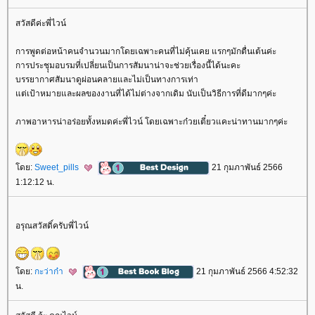
สวัสดีค่ะพี่ไวน์
การพูดต่อหน้าคนจำนวนมากโดยเฉพาะคนที่ไม่คุ้นเคย แรกๆมักตื่นเต้นค่ะ
การประชุุมอบรมที่เปลี่ยนเป็นการสัมนาน่าจะช่วยเรื่องนี้ได้นะคะ
บรรยากาศสัมนาดูผ่อนคลายและไม่เป็นทางการเท่า
ต่เป้าหมายและผลของงานที่ได้ไม่ต่างจากเดิม นับเป็นวิธีการที่ดีมากๆค่ะ
ภาพอาหารน่าอร่อยทั้งหมดค่ะพี่ไวน์ โดยเฉพาะก๋วยเตี๋ยวแคะน่าทานมากๆค่ะ
ดย:
Sweet_pills
21 กุมภาพันธ์ 2566
1:12:12 น.
อรุณสวัสดิ์ครับพี่ไวน์
ดย:
กะว่าก๋า
21 กุมภาพันธ์ 2566 4:52:32
น.