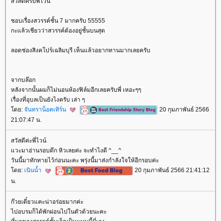
สวัสดีครับพี่ไวน์
ชอบเรื่องสวรรค์ชั้น 7 มากครับ 55555
กะแล้วเชียวว่าสวรรค์ต้องอยู่ชั้นบนสุด
ลอดช่องสิงคโปร์เฉลิมบุรี เห็นแล้วอยากทานมากเลยครับ
จากบล๊อก
หลังจากนั้นผมก็ไม่นอนห้องฟิล์มอีกเลยครับพี่ เหอะๆๆ
เรื่องที่อุบลเป็นยังไงครับ เล่า ๆ
ดย:
จันทราน็อคเทิร์น
20 กุมภาพันธ์ 2566
21:07:47 น.
สวัสดีค่ะพี่ไวน์
วะมาอ่านรอบดึก หิวเลยค่ะ จะทำไงดี ^__^
วันนี้มาทักทายไว้ก่อนนะคะ พรุ่งนี้มาส่งกำลังใจให้อีกรอบค่ะ
ดย:
เนินน้ำ
20 กุมภาพันธ์ 2566 21:41:12
น.
ก๊วยเตี๋ยวแคะน่าอร่อยมากค่ะ
ไปอบรมก็ได้พักผ่อนไปในตัวด้วยนะคะ