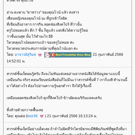
สวัสดี จ้ะ คุณไวน์
อ่าน ตะพาบ "ตาสว่าง" ของคุณไวน์ แล้ว สงสาร
เพื่อนหญิงของคุณไวน์ นะ ที่ถูกเข้าใจผิด
ที่เขียนถึงอาหาร การกิน ลอดช่องสิงคโปร์ ที่ว่านั้น
ครูไปหมดแล้ว ตึก 7 ชั้น ก็ดูแล้ว แต่เพิ่งได้ความรู้ใหม่
ว่าชั้นบนสุด นั้น ไว้ทำอะไร อิอิ
หวดคุณไวน์หมดกระเป๋า ของครูไม่หมด ค่ะ
หวดหมวดประสบการณ์ตามที่คุณไวน์บอก ค่ะ
ดย:
อาจารย์สุวิมล
21 กุมภาพันธ์ 2566
14:52:01 น.
สวรรค์ชั้นเจ็ดผมรู้ครับ ถึงจะไม่ทันแต่เคยอ่านจากหนังสือได้ข้อมูลมาแบบนี้
เหมือนกัน จริงๆ ตอนเรียนหนังสือมันก็ไม่มีนะว่าสวรรค์ชั้นที่ 7 เราก็งงสิ สำนวนนี้
มาได้อย่างไร ต้องไปอ่านความรู้นอกตำรา ถึงได้รู้เรื่องนี้
เหมือนลอดช่องสิงคโปร์ คุกกี้สิงคโปร์ ข้าวผัดอเมริกันแหละครับ
ทิ้งท้ายด้วยกวาดพื้นเล
ดย: คุณต่อ (
toor36
) 21 กุมภาพันธ์ 2566 16:13:24 น.
สวรรค์ชั้นเจ็ดนี่อย่างเด็ดเลย ถ้าจำไม่ผิดที่วักไตรมิตรจะมีพิพิธภัณฑ์ที่พูดถึงที่มา