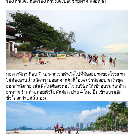
รองเท้าแตะ ถอดรองเท้าวิ่งเตะบอลชายหาดเหงื่อท่วม
มองนาฬิกาเกือบ 7 น..พวกเราต่างวิ่งไปที่ห้องอบรมของโรงแรม
ไม่ต้องอาบน้ำสลัดทรายออกจากตัวก็โอเค
เข้าห้องอบรมในชุด
ออกกำลังกาย เน้นฟังไม่ต้องจดอะไร
(บริษัทให้เข้าอบรมก่อนกิน
อาหารเช้าแล้วปล่อยตัวไปพักผ่อน บ่าย 4 โมงเย็นเข้าอบรมอีก
ชั่วโมงกว่าแค่นั้นเอง)