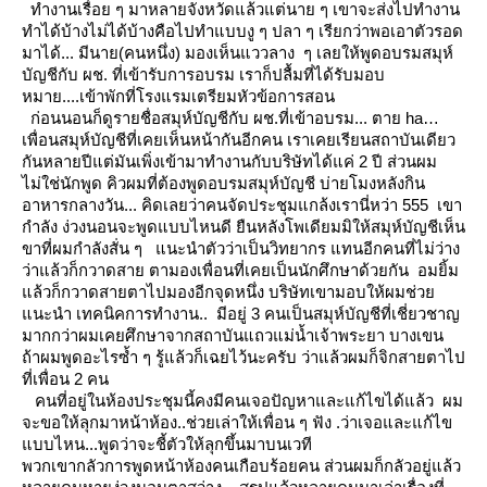
ทำงานเรื่อย ๆ มาหลายจังหวัดแล้วแต่นาย ๆ เขาจะส่งไปทำงาน
ทำได้บ้างไม่ได้บ้างคือไปทำแบบงู ๆ ปลา ๆ
เรียกว่าพอเอาตัวรอด
มาได้... มีนาย(คนหนึ่ง) มองเห็นแววลาง ๆ เลยให้พูดอบรมสมุห์
บัญชีกับ ผช. ที่เข้ารับการอบรม
เราก็ปลื้มที่ได้รับมอบ
หมาย....เข้าพักที่โรงแรมเตรียมหัวข้อการสอน
ก่อนนอนก็ดูรายชื่อสมุห์บัญชีกับ ผช.ที่เข้าอบรม... ตาย ha
เพื่อนสมุห์บัญชีที่เคยเห็นหน้ากันอีกคน เราเคยเรียนสถาบันเดียว
กันหลายปีแต่มันเพิ่งเข้ามาทำงานกับบริษัทได้แค่ 2 ปี ส่วนผม
ไม่ใช่นักพูด
คิวผมที่ต้องพูดอบรมสมุห์บัญชี บ่ายโมงหลังกิน
อาหารกลางวัน... คิดเลยว่าคนจัดประชุมแกล้งเรานี่หว่า 555 เขา
กำลัง
ง่วงนอนจะพูดแบบไหนดี
ืนหลังโพเดียมมิให้สมุห์บัญชีเห็น
ขาที่ผมกำลังสั่น ๆ แนะนำตัวว่าเป็นวิทยากร แทนอีกคนที่ไม่ว่าง
ว่าแล้วก็กวาดสา
ตามองเพื่อนที่เคยเป็นนักศึกษาด้วยกัน อมยิ้ม
ล้วก็กวาดสายตาไปมองอีกจุดหนึ่ง
บริษัทเขามอบให้ผมช่ว
นะนำ เทคนิคการทำงาน..
มีอยู่ 3 คนเป็นสมุห์บัญชีที่เชี่ยวชาญ
มากกว่าผมเคยศึกษาจากสถาบันแถวแม่น้ำเจ้าพระยา บางเขน
ถ้าผมพูดอะไรซ้ำ ๆ รู้แล้วก็เฉยไว้นะครับ ว่าแล้วผมก็จิกสายตาไป
ที่เพื่อน 2 คน
คนที่อยู่ในห้องประชุมนี้คงมีคนเจอปัญหาและแก้ไขได้แล้ว
ผม
จะขอให้ลุกมาหน้าห้อง..ช่วยเล่าให้เพื่อน ๆ ฟัง .ว่าเจอและแก้ไข
บบไหน...พูดว่าจะชี้ตัวให้ลุกขึ้นมาบนเวที
พวกเขากลัวการพูดหน้าห้องคนเกือบร้อยคน ส่วนผมก็กลัวอยู่แล้ว