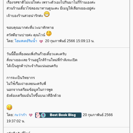
เรื่องรสชาติไม่แน่ใจค่ะ เพราะตัวเองไปกินมาไม่กี่ร้านเองค่ะ
ส่วนร้านเตี๋ยวไข่ลองมาทานดูนะคะ มีเมนูให้เลือกเยอะอยู่ค่ะ
เจ้าบองร้านสวยน่ารักค่ะ
ขอบคุณมากค่ะที่แวะมาทักทา
สวัสดียามบ่ายค่ะ คุณไวน์
ดย:
ฮมสเตย์ริมน้ำ
20 กุมภาพันธ์ 2566 15:09:13 น.
วันนี้มื้อเที่ยงผมเพิ่งกินก๊วยเตี๋ยวแคะครับ
สั่งมาเยอะเลย ร้านอยู่ใกล้ร้านใหม่ที่กำลังจะเปิด
ได้เป็นลูกค้าประจำกันแน่นอนครับ
การจะเป็นวิทยากร
ไม่ใช่้เรื่องง่ายเลยนะครับพี่
นอกจากเตรียมข้อมูลในการพูด
ังต้องเตรียมมั่นใจขึ้นบนเวทีอีกด้ว
ดย:
กะว่าก๋า
20 กุมภาพันธ์ 2566
19:37:02 น.