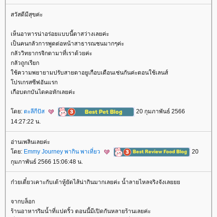
สวัสดีมีสุขค่ะ
เห็นอาหารน่าอร่อยแบบนี้ตาสว่างเลยค่ะ
เป็นคนกลัวการพูดต่อหน้าสาธารณชนมากๆค่ะ
กลัววิทยากรจิกตามาที่เราด้วยค่ะ
กลัวถูกเรียก
ช้ความพยายามปรับสายตาอยูเกือบเดือนเช่นกันค่ะตอนใช้เลนส์
ปรเกรสซีฟอันแรก
เกือบตกบันไดคอหักเลยค่ะ
ดย:
ตะลีกีปัส
20 กุมภาพันธ์ 2566
14:27:22 น.
อ่านเพลินเลยค่ะ
ดย:
Emmy Journey พากิน พาเที่ยว
20
กุมภาพันธ์ 2566 15:06:48 น.
ก๋วยเตี๋ยวเคาะกับเต้าหู้ยัดไส้น่ากินมากเลยค่ะ น้ำลายไหลจริงจังเล
จากบล็อก
ร้านอาหารริมน้ำที่แปดริ้ว ตอนนี้มีเปิดกันหลายร้านเลยค่ะ