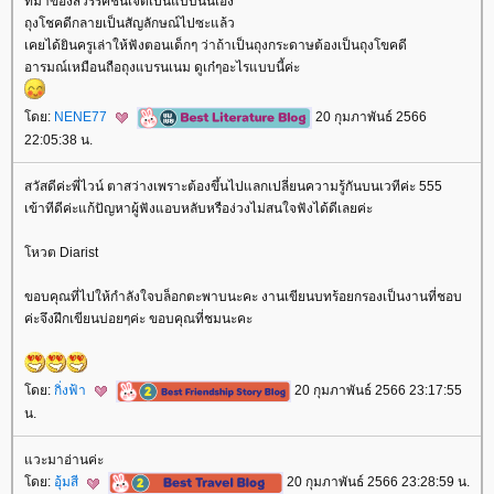
ที่มาของสวรรค์ชั้นเจ็ดเป็นแบบนี้นี่เอง
ถุงโชคดีกลายเป็นสัญลักษณ์ไปซะแล้ว
เคยได้ยินครูเล่าให้ฟังตอนเด็กๆ ว่าถ้าเป็นถุงกระดาษต้องเป็นถุงโขคดี
อารมณ์เหมือนถือถุงแบรนเนม ดูเก๋ๆอะไรแบบนี้ค่ะ
ดย:
NENE77
20 กุมภาพันธ์ 2566
22:05:38 น.
สวัสดีค่ะพี่ไวน์ ตาสว่างเพราะต้องขึ้นไปแลกเปลี่ยนความรู้กันบนเวทีค่ะ 555
เข้าทีดีค่ะแก้ปัญหาผู้ฟังแอบหลับหรือง่วงไม่สนใจฟังได้ดีเลยค่ะ
หวต Diarist
ขอบคุณที่ไปให้กำลังใจบล็อกตะพาบนะคะ งานเขียนบทร้อยกรองเป็นงานที่ชอบ
ค่ะจึงฝึกเขียนบ่อยๆค่ะ ขอบคุณที่ชมนะคะ
ดย:
กิ่งฟ้า
20 กุมภาพันธ์ 2566 23:17:55
น.
วะมาอ่านค่ะ
ดย:
อุ้มสี
20 กุมภาพันธ์ 2566 23:28:59 น.