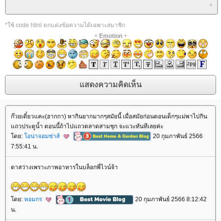
*ใช้ code html ตกแต่งข้อความได้เฉพาะสมาชิก
+
Emotion
+
ก๊วยเตี๋ยวแคะ(ฮากกา) หากินยากมากๆสมัยนี้ เมื่อสมัยก่อนตอนเด็กๆแม่พาไปกิน
ถวประตูน้ำ ตอนนี้ถ้าไปแถวตลาดสามชุก จะแวะทันทีเลยค่ะ
ดย:
อน่าจอมซ่าส์
20 กุมภาพันธ์ 2566
7:55:41 น.
ตาสว่างเพราะภาพอาหารในบล็อกพี่ไวน์จ้า
ดย:
หอมกร
20 กุมภาพันธ์ 2566 8:12:42
น.