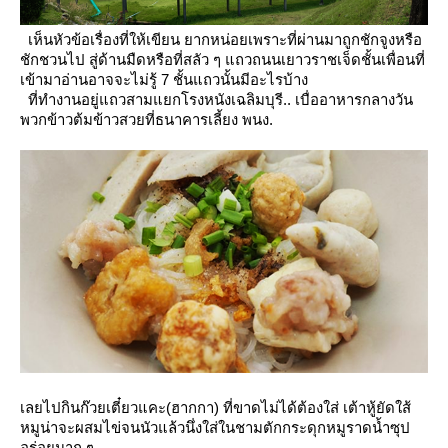
เห็นหัวข้อเรื่องที่ให้เขียน ยากหน่อยเพราะที่ผ่านมาถูกชักจูงหรือ
ชักชวนไป
สู่ด้านมืดหรือที่สลัว ๆ แถวถนนเยาวราชเจ็ดชั้นเพื่อนที่
เข้ามาอ่านอาจจะไม่รู้ 7 ชั้นแถวนั้นมีอะไรบ้าง
ที่ทำงานอยู่แถวสามแยกโรงหนังเฉลิมบุรี.. เบื่ออาหารกลางวัน
พวกข้าวต้มข้าวสวยที่ธนาคารเลี้ยง พนง.
เลยไปกินก๊วยเตี๋ยวแคะ(ฮากกา) ที่ขาดไม่ได้ต้องใส่ เต้าหู้ยัดใส้
หมูน่าจะผสมไข่จนนัวแล้วนึ่งใส่ในชามตักกระดุกหมูราดน้ำซุป
อร่อยมาก ๆ