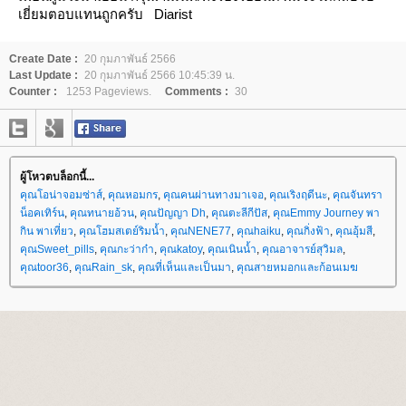
เยี่ยมตอบแทนถูกครับ
Diarist
Create Date :
20 กุมภาพันธ์ 2566
Last Update :
20 กุมภาพันธ์ 2566 10:45:39 น.
Counter :
1253 Pageviews.
Comments :
30
ผู้โหวตบล็อกนี้...
คุณโอน่าจอมซ่าส์
,
คุณหอมกร
,
คุณคนผ่านทางมาเจอ
,
คุณเริงฤดีนะ
,
คุณจันทรา
น็อคเทิร์น
,
คุณทนายอ้วน
,
คุณปัญญา Dh
,
คุณตะลีกีปัส
,
คุณEmmy Journey พา
กิน พาเที่ยว
,
คุณโฮมสเตย์ริมน้ำ
,
คุณNENE77
,
คุณhaiku
,
คุณกิ่งฟ้า
,
คุณอุ้มสี
,
คุณSweet_pills
,
คุณกะว่าก๋า
,
คุณkatoy
,
คุณเนินน้ำ
,
คุณอาจารย์สุวิมล
,
คุณtoor36
,
คุณRain_sk
,
คุณที่เห็นและเป็นมา
,
คุณสายหมอกและก้อนเมฆ