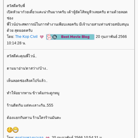
สวัสดีครับพี่
เปิดหัวมาก๋วยเตี๋ยวแคะน่ากินมากครับ เต้าหู้ยัดไส้หมูหิวเลยครับ ตามด้วยลอด
ช่อง
พี่ไวน์ประสพการณ์ในการทำงานเพียบเลยครับ มีเจ้านายสามท่านช่วยสนับสนุน
ด้วย สุดยอดครับ
ดย:
The Kop Civil
20 กุมภาพันธ์ 2566
10:14:28 น.
สวัสดีค่ะคุณพี่ไวน์..
ตามมาอ่าน'ตาสว่าง'บ้าง..
เห็นลอดช่องสิงคโปร์แล้ว..
ทำให้อยากทาน ข้าวต้มกระดูกหมู
ร้านติดกัน แต่ทะเลาะกัน..555
ต้องแยกกันทาน ร้านใครร้านมันคะ
ดย:
คนผ่านทางมาเจอ
20 กุมภาพันธ์ 2566 10:54:31 น.