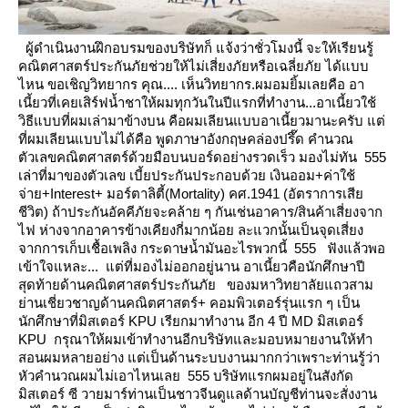
ผู้ดำเนินงานฝึกอบรมของบริษัทก็ แจ้งว่าชั่วโมงนี้ จะให้เรียนรู้
คณิตศาสตร์ประกันภัยช่วยให้ไม่เสี่ยงภัยหรือเฉลี่ยภั
ได้แบบ
ไหน ขอเชิญวิทยากร คุณ....
เห็นวิทยากร.ผมอมยิ้มเลยคือ อา
เนี้ยวที่เคยเสิร์ฟน้ำชาให้ผมทุกวันในปีแรกที่ทำงาน...อาเนี้ยวใช้
วิธีแบบที่ผมเล่ามาข้างบน
คือผมเลียนแบบอาเนี้ยวมานะครับ แต่
ที่ผมเลียนแบบไม่ได้คือ
พูดภาษาอังกฤษคล่องปรึ๊ด คำนวณ
ตัวเลขคณิตศาสตร์ด้วยมือบนบอร์ดอย่างรวดเร็ว มองไม่ทัน 555
เล่าที่มาของตัวเลข
เบี้ยประกันประกอบด้วย เงินออม+ค่าใช้
จ่าย+Interest+ มอร์ตาลิตี้(Mortality) คศ.1941 (อัตราการเสี
ชีวิต)
ถ้าประกันอัคคีภัยจะคล้าย ๆ กันเช่นอาคาร/สินค้าเสี่ยงจาก
ไฟ ห่างจากอาคารข้างเคียงกี่มากน้อย ละแวกนั้นเป็นจุดเสี่ยง
จากการเก็บเชื้อเพลิง กระดาษน้ำมันอะไรพวกนี้ 555
ฟังแล้วพอ
เข้าใจแหละ... แต่ที่มองไม่ออกอยู่นาน อาเนี้ยวคือนักศึกษาปี
สุดท้ายด้านคณิตศาสตร์ประกันภั
ของมหาวิทยาลัยแถวสาม
่านเชี่ยวชาญด้านคณิตศาสตร์+ คอมพิวเตอร์รุ่นแรก ๆ เป็น
นักศึกษาที่มิสเตอร์ KPU เรียกมาทำงาน
อีก 4 ปี MD มิสเตอร์
KPU กรุณาให้ผมเข้าทำงานอีกบริษัทและมอบหมายงานให้ทำ
สอนผมหลายอย่าง
ต่เป็นด้านระบบงานมากกว่าเพราะท่านรู้ว่า
หัวคำนวณผมไม่เอาไหนเลย 555
บริษัทแรกผมอยู่ในสังกัด
มิสเตอร์ ซี วายมาร์ท่านเป็นชาวจีนดูแลด้านบัญชีท่านจะสั่งงาน