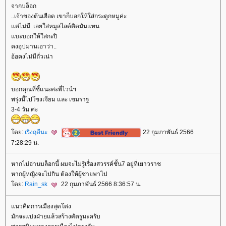
จากบล็อก
..เจ้าของต้นเฮือด เขาก็บอกให้ใส่กระดูกหมูค่ะ
ต่ไม่มี .เลยใส่หมูสไลด์ติดมันแทน
บะบอกให้ใส่กะปิ
คงอุปมานเอาว่า..
อ้อคงไม่มีถั่วเน่า
บอกคุณที่ชี้แนะค่ะพี่ไวน์ฯ
พรุ่งนี้ไปโขงเจียม และ เขมราฐ
3-4 วัน ค่ะ
ดย:
เริงฤดีนะ
22 กุมภาพันธ์ 2566
7:28:29 น.
หากไม่อ่านบล็อกนี้ ผมจะไม่รู้เรื่องสวรรค์ชั้น7 อยู่ที่เยาวราช
หากผู้หญิงจะไปกิน ต้องให้ผู้ชายพาไป
ดย:
Rain_sk
22 กุมภาพันธ์ 2566 8:36:57 น.
นวคิดการเมืองสุดโต่ง
มักจะแบ่งฝ่ายแล้วสร้างศัตรูนะครับ