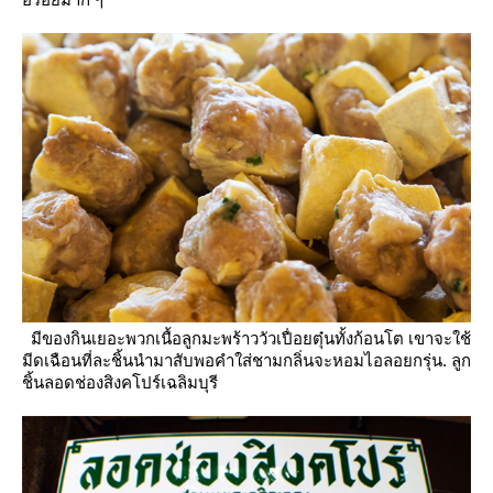
มีของกินเยอะพวกเนื้อลูกมะพร้าววัวเปื่อยตุ๋นทั้งก้อนโต เขาจะใช้
มีดเฉือนที่ละชิ้นนำมาสับพอคำใส่ชามกลิ่นจะหอมไอลอยกรุ่น.
ลูก
ชิ้นลอดช่องสิงคโปร์เฉลิมบุรี