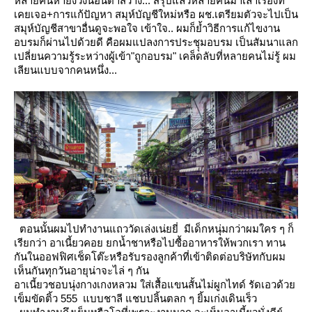
หลายคนหายง่วงนอนตาสว่าง... สรุปแล้วหลายคนมาเล่าเรื่องที่
เคยเจอ+การแก้ปัญหา
สมุห์บัญชีใหม่หรือ ผช.เตรียมตัวจะไปเป็น
สมุห์บัญชีสาขาอื่นดูจะพอใจ เข้าใจ.. ผมก็ย้ำวิธีการแก้ไขงาน
อบรมก็ผ่านไปด้วยดี
คือผมแปลงการประชุุมอบรม เป็นสัมนาแลก
เปลี่ยนความรู้ระหว่างผู้เข้า"ถูกอบรม"
เคล็ดลับที่หลายคนไม่รู้ ผม
เลียนแบบจากคนหนึ่ง...
ตอนนั้นผมไปทำงานแถววัดเล่งเน่ยยี่ มีเด็กหนุ่มกว่าผมใคร ๆ ก็
เรียกว่า อาเนี้ยวคอย ยกน้ำชาหรือไปซื้ออาหารให้พวกเรา
ทาน
กันในออฟฟิศเช็ดโต๊ะหรือรับรองลูกค้าที่เข้าติดต่อบริษัทกับผม
เห็นกันทุกวันอายุน่าจะไล่ ๆ กัน
อาเนี้ยวชอบนุ่งกางเกงหลวม ใส่เสื้อแขนสั้นไม่ผูกไทด์ รัดเอวด้ว
เข็มขัดติ้ว 555 แบบชาลี แชบปลิ้นตลก ๆ ยิ้มเก่งเดินเร็ว