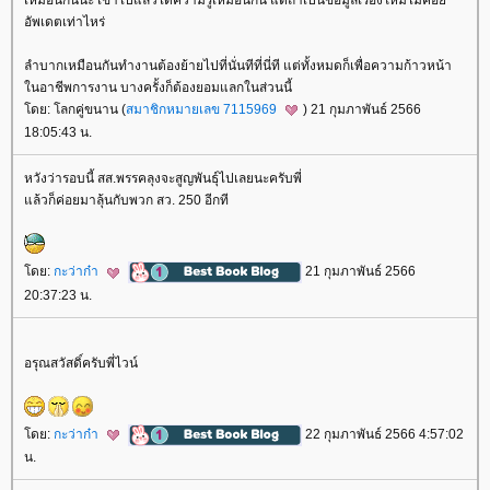
เหมือนกันนะ เข้าไปแล้วได้ความรู้เหมือนกัน แต่ถ้าเป็นข้อมูลเรื่องใหม่ไม่ค่อ
อัพเดตเท่าไหร่
ลำบากเหมือนกันทำงานต้องย้ายไปที่นั่นทีที่นี่ที แต่ทั้งหมดก็เพื่อความก้าวหน้า
นอาชีพการงาน บางครั้งก็ต้องยอมแลกในส่วนนี้
ดย: โลกคู่ขนาน (
สมาชิกหมายเลข 7115969
) 21 กุมภาพันธ์ 2566
18:05:43 น.
หวังว่ารอบนี้ สส.พรรคลุงจะสูญพันธ์ุไปเลยนะครับพี่
ล้วก็ค่อยมาลุ้นกับพวก สว. 250 อีกที
ดย:
กะว่าก๋า
21 กุมภาพันธ์ 2566
20:37:23 น.
อรุณสวัสดิ์ครับพี่ไวน์
ดย:
กะว่าก๋า
22 กุมภาพันธ์ 2566 4:57:02
น.