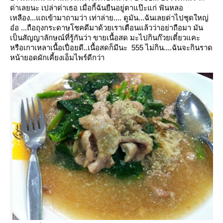
ด่าเลยนะ
เปล่าด่าเธอ เมื่อกี้ฉันยืนอยู่ตาแป๊ะแก่ ฟันหลอ
เหลือง...แถเข้ามาถามว่า เท่าล่าย.... ดูมัน...ฉันเลยด่าไปชุดใหญ่
อ๋อ ...ถือถุงกระดาษโชคดีมาด้วยเราเตือนแล้วว่าอย่าถือมา มัน
เป็นสัญญาลักษณ์ที่รู้กันว่า ขายเนื้อสด
มะไปกินก๊วยเตี๋ยวแคะ
หรือเกาเหลาเนื้อเปื่อยดี..เนื้อสดก็มีนะ 555
ไม่กิน....ฉันจะกินราด
หน้ายอดผักเคี้ยงเอ็มไพร์ดีกว่า