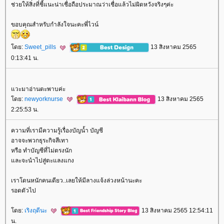
ช่วยให้สิ่งที่ชี้แนะน่าเชื่อถือประมาณว่าเชื่อแล้วไม่ผิดหวังจริงๆค่ะ
ขอบคุณสำหรับกำลังใจนะคะพี่ไวน์
ดย:
Sweet_pills
13 สิงหาคม 2565
0:13:41 น.
วะมาอ่านตะพาบค่ะ
ดย:
newyorknurse
13 สิงหาคม 2565
2:25:53 น.
ความที่เรามีความรู้เรื่องบัญน้ำ บัญชี
อาจจะพวกธุระกิจสีเทา
หรือ ทำบัญชีที่ไม่ตรงนัก
ละจะนำไปสู่ตะแลงแกง
เราโดนหนักคนเดียว..เลยให้มีลางแจ้งล่วงหน้านะคะ
รอดตัวไป
ดย:
เริงฤดีนะ
13 สิงหาคม 2565 12:54:11
น.