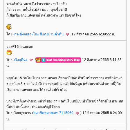
ตกแล้วตืน..หมายถึงว่าเราจะร่วงหรือครับ
ก็อาจจะตามนั้นใช่เปล่า ผมว่าทุกเชื้อชาติ
ก็เชื่อเรื่องลาง...สังหรณ์ คงไม่เฉพาะแต่เชื่อชาติไท
ดย:
กระดิ่งลมเอะโดะ สีแดงยามค่ำคืน
12 สิงหาคม 2565 6:39:22 น.
จองที่ไว้ก่อนนะคะ
ดย:
เริงฤดีนะ
12 สิงหาคม 2565 8:11:33
น.
หยุดไป 15 วันไม่เรียกตกงานหรอก เรียกลาไปพัก ถ้าเป็นข้าราชการ ลาพักร้อน 6
+ ลาป่วย 5 + ลากิจ 4 เรียกว่าหยุดพักผ่อนไปฮันนี่มูน (เพื่อนเรามันทำแบบนี้) ไม่
เรียกตกงานหรอก แถมได้งานใหม่เร็วด้ว
บางทีเราก็แค่ทำตามหน้าที่ของเรา แต่ดันไปเหยียบเท้าใครเข้าก็ซวยไป ประเทศ
นี้มันแบบนี้แหละ มันเลยเจริญได้ยาก
ดย: โลกคู่ขนาน (
สมาชิกหมายเลข 7115969
) 12 สิงหาคม 2565 8:24:09
น.