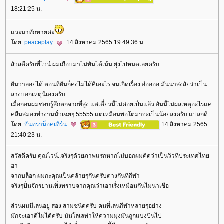
18:21:25 น.
วะมาทักทายค่ะ
ดย:
peaceplay
14 สิงหาคม 2565 19:49:36 น.
สัวสดีครับพี่ไวน์ ผมเกือบมาไม่ทันได้เม้น ยุ่งไปหมดเลยครับ
ฝันว่าลอยได้ ตอนที่ฝันก็คงไม่ได้คิเอะไร จนเกิดเรื่อง อ๋ออออ มันน่าสงสัยว่าเป็น
ลางบอกเหตุนี่เองครับ
เมื่อก่อนผมชอบรู้สึกตกจากที่สูง แต่เดี๋ยวนี้ไม่ค่อยเป็นแล้ว อันนี้ไม่ผลเหตุอะไรแค่
คลื่นสมองทำงานมั่วเฉยๆ 55555 แต่เหมือนพอโตมาจะเป็นน้อยลงครับ แปลกดี
ดย:
จันทราน็อคเทิร์น
14 สิงหาคม 2565
21:40:23 น.
สวัสดีครับ คุณไวน์..จริงๆด้วยภาพแรกหากไม่บอกผมคิดว่าเป็นวิวที่ประเทศไท
ฮา
จากบล็อก ผมกะคุณเป็นคล้ายๆกันครับต่างกันที่กีฬา
จริงๆปั่นจักรยานเพิ่งทราบจากคุณว่าเอาเรื่งเหมือนกันไม่น่าเชื่อ
ส่วนผมมีเล่นอยู่ สอง สามชนิดครับ คนที่เล่นกีฬาหลายๆอย่าง
มักจะเอาดีไม่ได้ครับ มันโลเลทำให้ความมุ่งมั่นถูกแบ่งปันไป