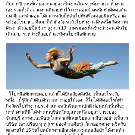
สิบกว่าปี
งานพิเศษจากนายจะเป็นงานวิเคราะห์มากกว่าทำงาน
เอง รวมทั้งติดตามงานที่นายทำไว้
การค่อนข้างหนักทำติดต่อกัน
ต่
มีเวลาพักผ่อน ได้เวลาหลับก็หลับไปทันทีไม่ค่อยฝันหรือคาด
หวังอะไรมาก.. ตื่นมาก็ทำกิจวัตรแล้วไปทำงาน
คืนหนึ่งเกิดความ
ฝันว่า ตัวลอยขึ้นช้า ๆ สูงกว่า 10 เมตรมองเห็นข้างล่างคนเดินไป
เดินมา.. ระหว่างที่ลอยตัวจะมีคนโบกมือทักทา
ก็โบกมือทักทายตอบ แล้วก็ได้ยินเสียงดังปัง...เห็นอะไรแว๊บ
หนึ่ง... ก็รู้สึกตัวตื่น
ฝันว่าเหาะลอยได้เอง ก็ไม่ได้คิดอะไรก็ทำ
กิจวัตรไปทำงานประจำแถวเพลินจิตตามปกติ
ก่อนหน้านั้นที่จะ
มาทำงานที่นี่
ได้ทำงานบริษํทใหญ่แห่งหนึ่ง อยู่สาขาระยอง
จันทบุรี ตราดและพิษณุโลกตามที่เคยเขียนเล่า มีบางอย่างเห็นว่า
บริษัท
เอาเปรียบ หุ หุ (เรามองด้านเดียว) ก็ลาออกตกงานซิครับ
ตกงานได้ 15 วันไปสมัครงานอีกแห่งแถวถนนเสือป่า
ได้งานทำ