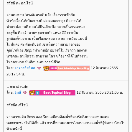
สวัสดี ค่ะ คุณไวน์
อ่านตะพาบ "ลางสังหรณ์" แล้ว เรื่องราวเข้ากับ
หัวข้อเรื่องได้เป็นอย่างดี ค่ะ ตอนลอยสูง คือ การได้
ตำแหน่งงานดี ตอนได้ยินเสียงปัง กลายเป็นขนนกร่วง
ลงสู่พื้น คือ เจ้านายหลุดจากตำแหน่ง อิอิ เราเป็น
ลูกน้องก็ร่วงตาม เป็นเรื่องธรรมดา งานการเมืองแบบนี้
ไม่มั่นคง ค่ะ ดีนะที่บอส เขาเห็นความสามารถของ
คุณไวน์เลยเชิญมาทำงานอีก อย่างนี้ไม่เรียกว่า ตกงาน
หรอกค่ะ คนมีความสามารถ ใคร ๆ ก็อยากได้ไปทำงาน
หวดหมวด บันทึกประสบการณ์ชีวิต
ดย:
อาจารย์สุวิมล
12 สิงหาคม 2565
20:17:34 น.
วะมาอ่านค่ะ
ดย:
อุ้มสี
12 สิงหาคม 2565 20:21:05 น.
สวัสดีค่ะพี่ไวน์
จากความฝัน Boss คงเปรียบเสมือนท้องน้ำที่รองรับสิ่งตกกระทบนะคะ
นอกจากช่วยไม่ให้เจ็บแล้ว การที่ท่านมองการไกลราวกระแสน้ำที่รู้ทิศทางไหลไป
ข้างหน้านี้