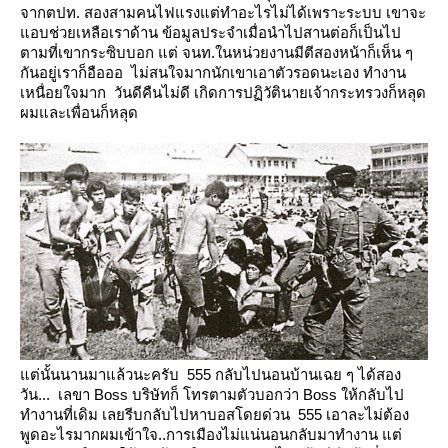
จากตปท. สองสามคนไฟแรงแต่ทำอะไรไม่ได้เพราะระบบ เขาจะ
อบช่วยเหลือเราด้าน
ข้อมูลประจำเมื่อนำไปสานต่อก็เป็นไป
ตามที่เขากระซิบบอก
ต่ จนท.ในหน่วยงานมีตีสองหน้าก็เห็น ๆ
กันอยู่เราก็อือออ ไม่สนใจมากนักเขาเอาตัวรอดนะเอง
ทำงาน
เหนื่อยใจมาก วันดีคืนไม่ดี เกิดการปฏิวัตินายเจ้ากระทรวงก็หลุด
ผมและเพื่อนก็หลุด
ต่นั้นนานมาแล้วนะครับ 555
กลับไปนอนบ้านเฉย ๆ ได้สอง
วัน... เลขา Boss บริษัทก็ โทรตามตัวบอกว่า Boss ให้กลับไป
ทำงานที่เดิม
เลยรีบกลับไปหาบอสโดยด่วน 555
เอาละไม่ต้อง
พูดอะไรมากผมเข้าใจ..การเมืองไม่แน่นอนกลับมาทำงาน แต่