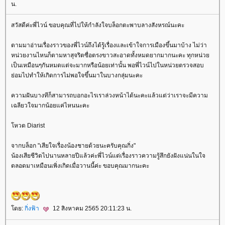
น.
สวัสดีค่ะพี่ไวน์ ขอบคุณที่ไปให้กำลังใจบล็อกตะพาบลางสังหรณ์นะคะ
ตามมาอ่านเรื่องราวของพี่ไวน์ถึงได้รู้เรื่องและเข้าใจการเมืองขึ้นมาบ้าง ไม่ว่า
หน่วยงานไหนก็ตามหาสุจริตซื่อตรงขาวสะอาดทั้งหมดยากมากนะคะ ทุกหน่ว
เป็นเหมือนๆกันหมดแต่จะมากหรือน้อยเท่านั้น พอพี่ไวน์ไปในหน่วยตรวจสอบ
่อมไปทำให้เกิดการไม่พอใจขึ้นมาในบางกลุ่มนะคะ
ความฝันบางทีก็สามารถบอกอะไรเราล่วงหน้าได้นะคะแล้วแต่ว่าเราจะมีความ
เฉลียวใจมากน้อยแค่ไหนนะคะ
หวต Diarist
จากบล็อก "เสียใจเรื่องน้องชายด้วยนะครับคุณกิ่ง"
น้องเสียชีวิตไปนานหลายปีแล้วค่ะพี่ไวน์แต่เรื่องราวความรู้สึกยังฝังแน่นในใจ
ตลอดมาเหมือนเพิ่งเกิดเมื่อวานนี้ค่ะ ขอบคุณมากนะคะ
ดย:
กิ่งฟ้า
12 สิงหาคม 2565 20:11:23 น.