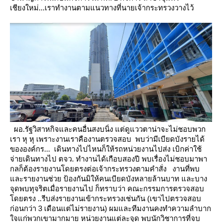
เชียงใหม่...เราทำงานตามแนวทางที่นายเจ้ากระทรวงวางไว้
ผอ.รัฐวิสาหกิจและคนอื่นสงบนิ่ง แต่ดูแววตาน่าจะไม่ชอบพวก
เรา หุ หุ เพราะงานเราคืองานตรวจสอบ
พบว่ามีเบียดบังรายได้
ขององค์กร... เดินทางไปไหนก็ให้รถหน่วยงานไปส่ง เบิกค่าใช้
จ่ายเดินทางไป ตจว.
ทำงานได้เกือบสองปี พบเรื่องไม่ชอบมาพา
กลก็ต้องรายงานโดยตรงต่อเจ้ากระทรวงตามคำสั่ง
งานที่พบ
ละรายงานช่วย ป้องกันมิให้คนเบียดบังหลายล้านบาท และบาง
จุดพบทุจริตเมื่อรายงานไป ก็ทราบว่า
คณะกรรมการตรวจสอบ
ดยตรง ..รีบส่งรายงานเข้ากระทรวงเช่นกัน (เขาไปตรวจสอบ
ก่อนกว่า 3 เดือนแต่ไม่รายงาน)
ผมและทีมงานคงทำความลำบาก
จแก่พวกเขามากมา
หน่วยงานแต่ละจุด พบนักวิชาการที่จบ