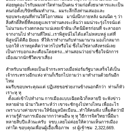
ค่อยพูดอะไรกับผมเท่าใดท่านเป็นคน
ร่วมก่อตั้งธนาคารและเป็น
คนก่อตั้งบริษัทที่ผมทำงาน.. ผมระลึกถึงท่านเสมอและ
ขอบพระคุณที่ท่านให้โอกาสผม
มานั่งนึกภายหลัง ฉงนนิด ๆ ว่า
สิ่งศักดิ์สิทธิ์ที่คอยดูแลเราท่านคงจะเห็นว่า ผมน่าจะรุ่งโรจน์แต่
ไม่นานจะร่วงตกลงมาแน่เลยเข้าฝัน
เกิดนิมิตรก่อนที่ จะลาออก
จากงานไป ทำงานที่ใหม่..เราพิสูจน์ไม่ได้แต่ไม่หลบหลู่
ต่ที่
พิสูจน์ได้คือ Boss ที่ให้เราทำงานกับท่านมานาน มองไกลมาก
บอกให้ เราหยุดคิดว่าควรไปหรือไม่ ซึ่งไม่ใช่ลางสังหรณ์เล
เป็นการบอกและเตือนโดยตรง...ท่านสอนว่าอย่าเชื่อใจนักการ
เมืองมากนักชีวิตเขาเสี่ยง
สำหรับนายที่เคยเป็นเจ้ากระทรวงเมื่อฟอร์มรัฐบาลเสร็จได้เป็น
เจ้ากระทรวงอีกแห่ง ท่านก็เรียกไปถามว่า มาทำงานด้วยกันอีก
ไหม
ผมรีบขอบพระคุณแต่ ปฏิเสธขอช่วยงานข้างนอกดีกว่า ท่านก็หัว
เราะหุ หุ
ตั้งแต่เข้าไปทำงาน การเมืองแบบเฉียดฉิวก็หลายปี
จะฟังข่าว
หลายฝ่าย นำมาวิเคราะห์ว่า เขาจะชักจูงไปทางไหน เพื่ออะไร
เพราะบางค่ายเขาจะให้ข้อมูลบิดเบือน...ทำให้คนฟัง ปลื้มคิดว่ามี
ความรู้ด้านการเมืองมากกว่าคนอื่น หุ หุ
วิธีการจิตวิทยานี้มีมา
หลายสิบปีแล้วนะครับ จขบ.เลยไม่ค่อยให้ความเห็นการเมือง
เท่าใด
ขอบคุณเพื่อนผู้เอื้อเฟื้อภาพ
st ผู้เข้าชม 2,322,669.