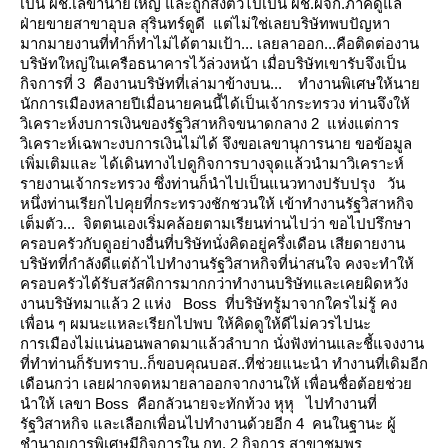
เป็น ผช.เลขานายใหญ่ และถูกส่งตัวไปเป็น ผช.ผจก.ภาคดูแล
ฝ่ายขายสาขาอุบล สุรินทร์ดูดี แต่ไม่ใช่เลยบริษัทพบปัญหา
มากมายงานที่ทำก็ทำไม่ได้ตามเป้า... เลยลาออก...คือติดต่องาน
บริษัทใหญ่ในเครือธนาคารไว้ล่วงหน้า
เมื่อบริษัทเขารับจึงเป็น
กิจการที่ 3 คืองานบริษัทที่เล่ามาข้างบน...
ทำงานพิเศษให้นา
นักการเมืองหลายปีเมื่อนายคนนี้ได้เป็นเจ้ากระทรวง ท่านจึงให้
วิเคราะห์งบการเงินของรัฐวิสาหกิจขนาดกลาง 2 แห่งแต่การ
วิเคราะห์เฉพาะงบการเงินไม่ได้ จึงขอเลขานุการนาย ขอข้อมูล
เพิ่มเติมและ
ได้เดินทางไปดูกิจการบางจุดแล้วนำมาวิเคราะห์
รายงานเจ้ากระทรวง ซึ่งท่านก็นำไปเป็นแนวทางปรับปรุง
วัน
หนึ่งท่านเรียกไปคุยที่กระทรวงชักชวนให้ เข้าทำงานรัฐวิสาหกิจ
เต็มตัว... จิตตนเองเริ่มคล้อยตามเรียนท่านไปว่า ขอไปปรึกษา
ครอบครัวกับดูอย่างอื่นที่บริษัทนั่งคิดอยู่ครึ่งเดือน เสียดายงาน
บริษัทที่กำลังดีแต่ถ้าไปทำงานรัฐวิสาหกิจที่น่าสนใจ
คงจะทำให้
ครอบครัวได้รับสวัสดิการมากกว่าทำงานบริษัทและเคยผิดหวัง
งานบริษัทมาแล้ว 2 แห่ง
Boss ที่บริษัทรู้มาจากใครไม่รู้ คง
เพื่อน ๆ ผมนะแหละเรียกไปพบ ให้คิดดูให้ดีไม่ควรไปนะ
การเมืองไม่แน่นอนพลาดมาแล้วลำบาก
นั่งฟังท่านและชี้แจงงาน
ที่ทำท่านก็รับทราบ..ก็ขอบคุณบอส..ที่ช่วยแนะนำ
ทำงานที่เดิมอีก
เดือนกว่า เลยฝากจดหมายลาออกจากงานให้ เพื่อนชื่อต้อยช่ว
นำให้ เลขา Boss คือกลัวนายจะทักท้วง หุหุ
ไปทำงานที่
รัฐวิสาหกิจ และเลือกเพื่อนไปทำงานด้วยอีก 4 คนในฐานะ ผู้
ชำนาญการพิเศษมีกิจการใน กท. 2 กิจการ
สาขาชุมพร