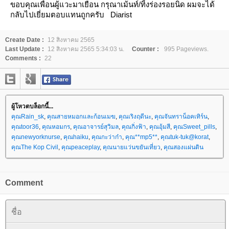
ขอบคุณเพื่อนผู้แวะมาเยือน กรุณาเม้นท์/ทิ้งร่องรอยนิด ผมจะได้
กลับไปเยี่ยมตอบแทนถูกครับ
Diarist
Create Date :
12 สิงหาคม 2565
Last Update :
12 สิงหาคม 2565 5:34:03 น.
Counter :
995 Pageviews.
Comments :
22
ผู้โหวตบล็อกนี้...
คุณRain_sk
,
คุณสายหมอกและก้อนเมฆ
,
คุณเริงฤดีนะ
,
คุณจันทราน็อคเทิร์น
,
คุณtoor36
,
คุณหอมกร
,
คุณอาจารย์สุวิมล
,
คุณกิ่งฟ้า
,
คุณอุ้มสี
,
คุณSweet_pills
,
คุณnewyorknurse
,
คุณhaiku
,
คุณกะว่าก๋า
,
คุณ**mp5**
,
คุณtuk-tuk@korat
,
คุณThe Kop Civil
,
คุณpeaceplay
,
คุณนายแว่นขยันเที่ยว
,
คุณสองแผ่นดิน
Comment