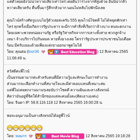
ค่ตัวลอยยังไม่น่าหวาดเสียวเท่าไหร่ เคยฝันว่าร่วงจากที่สูงด้วย อันนี้น่ากลัว
หวาดเสียวครับ ตื่นขึ้นมารู้สึกกลัวมาก นอนไม่หลับไปพักนึงเล
คุณไวน์สร้างศัตรูแบบไม่รู้ตัวเลยล่ะครับ 555 คุณไวน์โชคดี ไม่ได้หยุดพักเท่า
ไหร่ ทุกครั้งเมื่อเกิดการรัฐประหาร จะมีการทำสิ่งที่เรียกว่าล้างบาง คนจะตกงาน
ดยเฉพาะพวหหน่อยงานรัฐ หรือรัฐวิสาหกิจจากการเลาะทั้งสาย พวกลูกจ้าง
เหมา จ้างบริการไปกันหมด หายทั้งยวงเลย ใครว่ารัฐประหารประชาชนไม่เดือด
ร้อน มีครับเยอะด้วยเพียงแต่เขาออกมาพูดไม่ได้
ดย: คุณต่อ (
toor36
) 12 สิงหาคม 2565
11:06:49 น.
สวัสดีค่ะพี่ไวน์
เป็นธรรมดามากค่ะสำหรับคนที่มีความรู้และทักษะในการทำงาน
ส่วนมากจะเลือกทำงานที่สบายใจและมีค่าตอบแทนที่เหมาะสม
ต่พี่ไม่เคยตกงานนานๆเลยนับว่าโชคดี ความฝันและลางสังหรณ์
คิดว่ามันอยู่ที่จิตใต้สำนึกของแต่ละคนมั้งคะ(คิดเอาเองค่ะ)
ดย: จินดา IP: 58.8.116.118 12 สิงหาคม 2565 16:00:28 น.
พอจะอนุมานเป็นลางสังหรณ์ได้อยู่พี่ไวน์
ดย:
หอมกร
12 สิงหาคม 2565 19:18:28