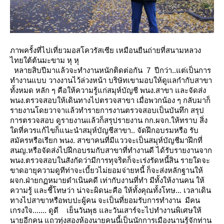
ภาพครั้งที่ไปเที่ยวมอสโควรัสเซีย เหมือนยืนถ่ายที่สนามหลวง
ไทยใต้ต้นมะขาม หุ หุ
หลายสิบปีมาแล้วจะทำงานหนักติดต่อกัน 7 ปีกว่า..แต่เป็นการ
ทำงานแบบ วางงานไว้ล่วงหน้า
บริษัทเขามอบให้ดูแลกำกับสาขา
ทั้งหมด หลัก ๆ คือให้ความรู้แก่สมุห์บัญชี พนง.สาขา
ละจัดส่ง
พนง.ตรวจสอบให้เดินทางไปตรวจสาขา เมื่อพวกน้อง ๆ กลับมาก็
รายงานโดยวาจาแล้วทำรายการงานตรวจสอบเป็นบันทึก
สรุป
การตรวจสอบ
ดูรายงานแล้วก็สรุปรายงาน กก.ผจก.ให้ทราบ สิ่ง
ดที่ควรแก้ไขก็แนะนำสมุห์บัญชีสาขา.. จัดฝึกอบรมหรือ รับ
สมัครหรือเรียก พนง.
สาขาคนที่มีแววจะเป็นสมุห์บัญชีมาฝึกที่
สนญ.หรือจัดส่งไปฝึกอบรมกับสาขาที่ทำงานดี
ได้รับรายงานจาก
พนง.ตรวจสอบในสังกัดว่ามีการทุจริตก็จะเร่งรัดหนี้สิน รายใดจะ
ขาดอายุความดูทีท่าจะเบี้ยวไม่ยอมจ่ายหนี้
ก็จะส่งหลักฐานให้
ผจก.ฝ่ายกฏหมายดำเนินคดี
เท่ากับงานที่ทำ มีทั้งให้งานคน ให้
ความรู้ และชี้โทษว่า น่าจะผิดนะคือ ให้ทั้งคุณทั้งโทษ... เวลาเดิน
ทางไปสาขาหรือพบปะผู้คน
จะเป็นที่ยอมรับการทำงาน มีคน
เกรงใจ....... ดูดี
เย็นวันพุธ และวันเสาร์จะไปทำงานพิเศษให้
นายอีกคน แถวทุ่งสองห้องนายคนนี้เป็นนักการเมืองนานรู้จักท่าน