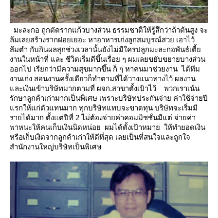
มะละกอ ถูกตัดรากแก้วบางส่วน ธรรมชาติให้รู้สึกว่าถ้าต้นสูง จะ
ล้มเลยสร้างรากฝอยเยอะ หาอาหารเก่งลูกสมบูรณ์สวย เอาไว้
ส้มตำ กับกินผลสุกช่วงเวลานั้นยังไม่มีใครปลูกมะละกอพันธ์เตี้
งานในหน้าที่ และ ชีวิตเริ่มดีขึ้นเรื่อย ๆ ผมเลยขยับขยายบางส่วน
ออกไป เรียกว่ามีความสุขมากขึ้น ก็ ๆ หาคนมาช่วยงาน
ได้ทีม
งานเก่ง สอนงานครั้งเดียวก็ทำตามที่ได้วางแนวทางไว้ ผลงาน
ละเงินเข้าบริษัทมากตามที่ ผจก.สาขาตั้งเป้าไว้
พวกเราเน้น
รักษาลูกค้าเก่ามากเป็นพิเศษ เพราะบริษัทประกันจ่าย ค่าใช้จ่ายปี
รกให้แก่ตัวแทนมาก ทุกบริษัทแทบจะขาดทุน
บริษัทจะเริ่มมี
รายได้มาก ตั้งแต่ปีที่ 2 ไม่ต้องจ่ายค่าคอมมิชชั่นมีแต่ จ่ายค่า
พาหนะให้คนเก็บเงินนิดหน่อย ผมได้ตั้งเป้าหมา
ห้ทำยอดเงิน
หรือเก็บเงิตจากลูกค้าเก่าให้ดีที่สุด เลยเป็นที่สนใจและถูกใจ
สำนักงานใหญ่บริษัทเป็นพิเศษ