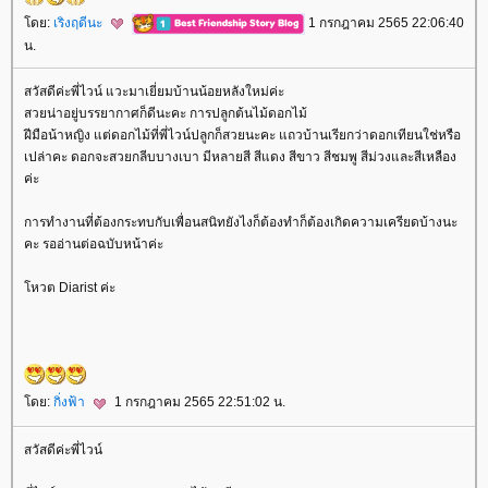
ดย:
เริงฤดีนะ
1 กรกฎาคม 2565 22:06:40
น.
สวัสดีค่ะพี่ไวน์ แวะมาเยี่ยมบ้านน้อยหลังใหม่ค่ะ
สวยน่าอยู่บรรยากาศก็ดีนะคะ การปลูกต้นไม้ดอกไม้
ฝีมือน้าหญิง แต่ดอกไม้ที่พี่ไวน์ปลูกก็สวยนะคะ แถวบ้านเรียกว่าดอกเทียนใช่หรือ
เปล่าคะ ดอกจะสวยกลีบบางเบา มีหลายสี สีแดง สีขาว สีชมพู สีม่วงและสีเหลือง
ค่ะ
การทำงานที่ต้องกระทบกับเพื่อนสนิทยังไงก็ต้องทำก็ต้องเกิดความเครียดบ้างนะ
คะ รออ่านต่อฉบับหน้าค่ะ
หวต Diarist ค่ะ
ดย:
กิ่งฟ้า
1 กรกฎาคม 2565 22:51:02 น.
สวัสดีค่ะพี่ไวน์