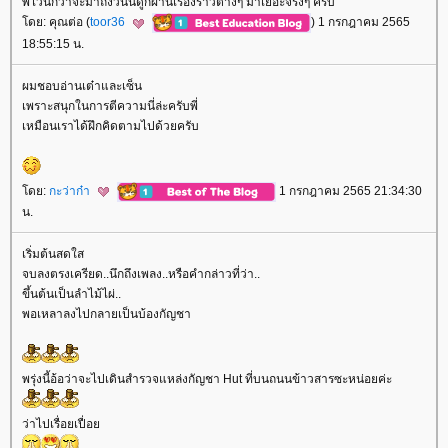
พี่ไวน์กว่าจะมาถึงวันนี้ดูก็ผ่านเรื่องราวต่างๆ มาเยอะจริงๆ ครับ
ดย: คุณต่อ (
toor36
) 1 กรกฎาคม 2565
18:55:15 น.
ผมชอบอ่านเต๋าและเซ็น
เพราะสนุกในการตีความนี่ล่ะครับพี่
เหมือนเราได้ฝึกคิดตามไปด้วยครับ
ดย:
กะว่าก๋า
1 กรกฎาคม 2565 21:34:30
น.
เริ่มต้นสดใส
จบลงตรงเครียด..นึกถึงเพลง..หรือคำกล่าวที่ว่า..
ขึ้นต้นเป็นลำไม้ไผ่..
พอเหลาลงไปกลายเป็นบ้องกัญชา
พรุ่งนี้อ้อว่าจะไปเดินสำรวจแหล่งกัญชา Hut ที่บนถนนข้าวสารซะหน่อยค่ะ
ว่าไปเรื่อยเปื่อ