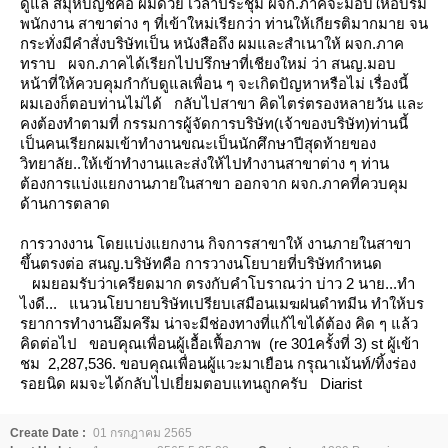
ดูแล
สมุห์บัญชีคือ ผมด้ว
เวลาประชุม ผจก.ภาคจะมอบให้อบรม
พนักงาน สาขาต่าง ๆ ที่เข้าใหม่เรียกว่า ท่านให้เกียรติมากมา
จน
กระทั่งมีคำสั่งบริษัทเป็น หนังสือถึง ผมและสำเนาให้ ผจก.ภาค
ทราบ
ผจก.ภาคได้เรียกไปปรึกษาที่เชียงใหม่ ว่า สนญ.มอบ
หน้าที่ให้ควบคุมกำกับดูแลเพื่อน ๆ จะเกิดปัญหาหรือไม่
เรื่องนี้
ผมเองก็ตอบท่านไม่ได้
กลับไปสาขา คิดไตร่ตรองหลายวัน และ
คงต้องทำตามที่ กรรมการผู้จัดการบริษัท(เจ้าของบริษัท)ท่านนี้
เป็นคนเรียกผมเข้าทำงานขณะเป็นนักศึกษาปีสุดท้ายของ
วิทยาลัย..ให้เข้าทำงานและส่งให้ไปทำงานสาขาต่าง ๆ
ท่าน
ต้องการแบ่งแยก
งานภายใน
สาขา ออกจาก ผจก.ภาคที่ควบคุม
ด้านการตลาด
การวางงาน โดยแบ่งแยกงาน กิจการสาขาให้ งานภายในสาขา
ขึ้นตรงต่อ สนญ.บริษัทคือ การวางนโยบายที่บริษัทกำหนด
ผมยอมรับว่าเครียดมาก
ตรงกับคำโบราณว่า บ่าว 2 นาย...ทำ
ไงดี...
นวนโยบายบริษัทเปรียบเสมือนเมฆฝนดำทมีน ทำให้บร
รยาการทำงานอึมครึม น่าจะมีช่องทางที่แก้ไขได้ต้อง คิด ๆ แล้ว
คิดต่อไป
ขอบคุณเพื่อนผู้เอื้อเฟื้อภาพ (re 301ครั้งที่ 3)
st ผู้เข้า
ชม 2,287,536.
ขอบคุณเพื่อนผู้แวะมาเยือน กรุณาเม้นท์/ทิ้งร่อง
รอยนิด ผมจะได้กลับไปเยี่ยมตอบแทนถูกครับ
Diarist
Create Date :
01 กรกฎาคม 2565