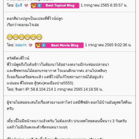
ดย:
อุ้มสี
1 กรกฎาคม 2565 6:35:57 น.
ดอกสีม่วงปลูกเป็นแปลงที่พี่ไวน์ปลูก
เรียกว่าดอกอะไรเอ่
ดย:
หอมกร
1 กรกฎาคม 2565 9:02:36 น.
สวัสดีค่ะพี่ไวน์
พี่ไวน์พูดถึงใบต้นข้าวในท้องนาได้อย่างงดงามมีกระท่อมปลายนา
ละพืชพรรณไม้ดอกบรรยากาศ โรแมนติกมากค่ะ อ่านไปเพลินๆ
ก็เจอเรื่องเครียดซะแล้ว แต่พี่ไวน์ก็แก้ไขสถานการณ์ได้อยู่แล้ว
น่นอน พี่ไม่ถอย สู้ๆค่ะ(คนเมืองปาย5555)
ดย: จินดา IP: 58.8.104.214 1 กรกฎาคม 2565 14:16:56 น.
ผู้ชายไม่ค่อยจะสนใจเรื่องสวยงามเท่าไหร่ แต่มีพืชผัก ดอกไม้บ้านมันดูสดใสดีนะ
ครับ
เดี๋ยวนี้ไม่มีหน้าหนาวแล้วครับ ไม่ต้องกลัว ประเทศไทยตอนนี้หนาว 3 วันครับ
ต่ถ้าไม่มีเงินคงจะตัวซีดจนหนาวแน่ๆ