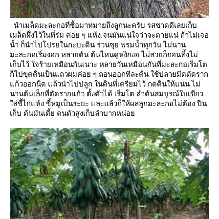
นำเมล็ดมะละกอที่ซื้อมาหมายถึงลูกนะครับ รสชาดดีเลยเก็บ
เมล็ดผึ่งไว้ในที่ร่ม ค่อย ๆ แห้ง.จนมันแน่ใจว่าจะตายแน่
ถ้าไม่เจอ
น้ำ ก็นำไปโปรยในกะบะดิน ร่วนซุย พรมน้ำทุกวัน
ไม่นาน
มะละกอเริ่มงอก หลายต้น ต้นไหนดูหงิกงอ ไม่สวยก็ถอนทิ้งไม่
เก็บไว้ ใจร้ายเหมือนกันเนาะ
หลายวันเหมือนกันที่มะละกอเริ่มโต
ก็ไปขุดดินเป็นแถวผมค่อย ๆ ถอนออกทีละต้น
ช้ปลายมีดตัดราก
ก้วออกนิด
ล้วนำไปปลูก
นดินที่เตรียมไว้ กดดินให้แน่น
ไม่
นานต้นเล็กที่ตัดรากแก้ว ตั้งตัวได้ เริ่มโต ลำต้นสมบูรณ์ใบเขียว
ส่ขี้ไก่แห้ง ขี้หมูเป็นระยะ และแล้วก็ให้ผลลูกมะละกอไม่ต้อง
ปีน
เก็บ ต้นมันเตี้ย คนตัวสูงเก็บลำบากหน่อ