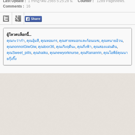
Last Update :
1 กรกฎาคม 2565 5:25:28 น.
Counter :
1289 Pageviews.
Comments :
16
ผู้โหวตบล็อกนี้...
คุณกะว่าก๋า
,
คุณอุ้มสี
,
คุณหอมกร
,
คุณสายหมอกและก้อนเมฆ
,
คุณทนายอ้วน
,
คุณnonnoiGiwGiw
,
คุณtoor36
,
คุณเริงฤดีนะ
,
คุณกิ่งฟ้า
,
คุณสองแผ่นดิน
,
คุณSweet_pills
,
คุณhaiku
,
คุณnewyorknurse
,
คุณRananrin
,
คุณโอพีย์คุณนา
กุ๊งกิ๊ง