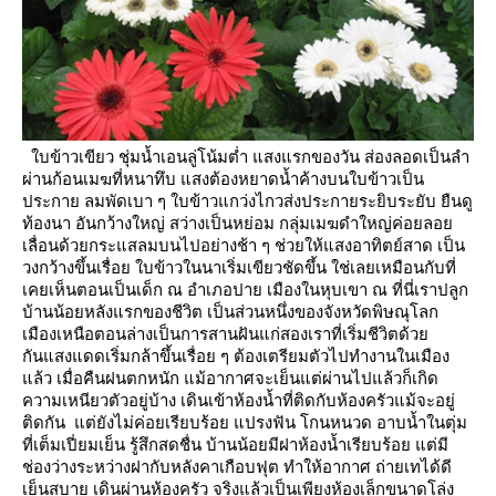
บข้าวเขียว ชุ่มน้ำเอนลู่โน้มต่ำ แสงแรกของวัน ส่องลอดเป็นลำ
ผ่านก้อนเมฆที่หนาทึบ แสงต้องหยาดน้ำค้างบนใบข้าวเป็น
ประกา
ลมพัดเบา ๆ ใบข้าวแกว่งไกวส่งประกายระยิบระยับ
ืนดู
ท้องนา อันกว้างใหญ่ สว่างเป็นหย่อม กลุ่มเมฆดำใหญ่ค่อยลอ
เลื่อนด้วยกระแสลมบนไปอย่างช้า ๆ ช่วยให้แสงอาทิตย์สาด
เป็น
วงกว้างขึ้นเรื่อย ใบข้าวในนาเริ่มเขียวชัดขึ้น ใช่เลยเหมือนกับที่
เคยเห็นตอนเป็นเด็ก ณ อำเภอปา
เมืองในหุบเขา
ณ ที่นี่เราปลูก
บ้านน้อยหลังแรกของชีวิต เป็นส่วนหนึ่งของจังหวัดพิษณุโลก
เมืองเหนือตอนล่างเป็นการสานฝันแก่สองเราที่เริ่มชีวิตด้ว
กันแสงแดดเริ่มกล้าขึ้นเรื่อย ๆ ต้องเตรียมตัวไปทำงานในเมือง
ล้ว
เมื่อคืนฝนตกหนัก แม้อากาศจะเย็นแต่ผ่านไปแล้วก็เกิด
ความเหนียวตัวอยู่บ้าง เดินเข้าห้องน้ำที่ติดกับห้องครัวแม้จะอยู่
ติดกัน
ต่ยังไม่ค่อยเรียบร้อย แปรงฟัน โกนหนวด
อาบน้ำในตุ่ม
ที่เต็มเปี่ยมเย็น รู้สึกสดชื่น บ้านน้อยมีฝาห้องน้ำเรียบร้อย แต่มี
ช่องว่างระหว่างฝากับหลังคาเกือบฟุต ทำให้อากาศ
ถ่ายเทได้ดี
เย็นสบา
เดินผ่านห้องครัว จริงแล้วเป็นเพียงห้องเล็กขนาดโล่ง