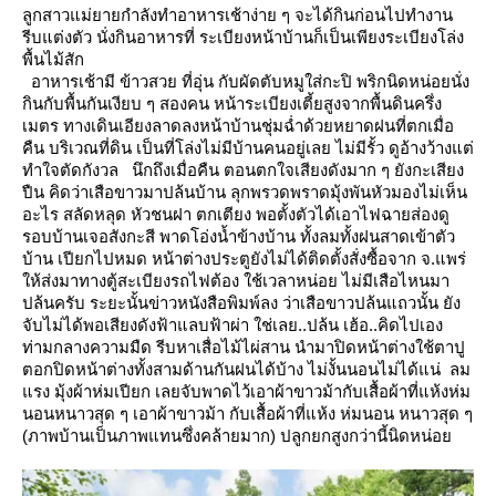
ลูกสาวแม่ยายกำลังทำอาหารเช้าง่าย ๆ จะได้กินก่อนไปทำงาน
รีบแต่งตัว นั่งกินอาหารที่ ระเบียงหน้าบ้านก็เป็นเพียงระเบียงโล่ง
พื้นไม้สัก
อาหารเช้ามี ข้าวสวย ที่อุ่น กับผัดตับหมูใส่กะปิ พริกนิดหน่อยนั่ง
กินกับพื้นกันเงียบ ๆ สองคน
หน้าระเบียงเตี้ยสูงจากพื้นดินครึ่ง
เมตร ทางเดินเอียงลาดลงหน้าบ้านชุ่มฉ่ำด้วยหยาดฝนที่ตกเมื่อ
คืน
บริเวณที่ดิน เป็นที่โล่งไม่มีบ้านคนอยู่เลย ไม่มีรั้ว ดูอ้างว้างแต่
ทำใจตัดกังวล
นึกถึงเมื่อคืน ตอนตกใจเสียงดังมาก ๆ ยังกะเสียง
ปืน คิดว่าเสือขาวมาปล้นบ้าน ลุกพรวดพราดมุ้งพันหัวมองไม่เห็น
อะไร สลัดหลุด
หัวชนฝา ตกเตียง พอตั้งตัวได้เอาไฟฉายส่องดู
รอบบ้านเจอสังกะสี พาดโอ่งน้ำข้างบ้าน ทั้งลมทั้งฝนสาดเข้าตัว
บ้าน
เปียกไปหมด หน้าต่างประตูยังไม่ได้ติดตั้งสั่งซื้อจาก จ.แพร่
ห้ส่งมาทางตู้สะเบียงรถไฟต้อง ใช้เวลาหน่อ
ไม่มีเสือไหนมา
ปล้นครับ
ระยะนั้นข่าวหนังสือพิมพ์ลง ว่าเสือขาวปล้นแถวนั้น ยัง
จับไม่ได้พอเสียงดังฟ้าแลบฟ้าผ่า ใช่เลย..ปล้น เฮ้อ..คิดไปเอง
ท่ามกลางความมืด รีบหาเสื่อไม้ไผ่สาน นำมาปิดหน้าต่างใช้ตาปู
ตอกปิดหน้าต่างทั้งสามด้านกันฝนได้บ้าง ไม่งั้นนอนไม่ได้แน่
ลม
รง มุ้งผ้าห่มเปียก เลยจับพาดไว้เอาผ้าขาวม้ากับเสื้อผ้าที่แห้งห่ม
นอนหนาวสุด ๆ
เอาผ้าขาวม้า กับเสื้อผ้าที่แห้ง ห่มนอน หนาวสุด ๆ
(ภาพบ้านเป็นภาพแทนซึ่งคล้ายมาก) ปลูกยกสูงกว่านี้นิดหน่อ