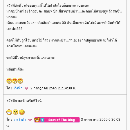
สวัสดีค่ะพี่ไวน์ขอบคุณที่ไปให้กำลังใจบล็อกตะพาบนะคะ
มาชมบ้านน้อยอีกรอบค่ะ ชอบหญ้าเขียวๆรอบบ้านและดอกไม้สวยๆดูแล้วสดชื่น
มากค่ะ
เห็นมะละกอแล้วอยากกินส้มตำเลยค่ะ อิอิ ต้นเตี้ยมากเดินไปเด็ดมาทำส้มตำได้
เลยค่ะ 555
ดอกไม้ที่ปลูกไว้บนตอไม้ก็สวยมากค่ะบ้านเราเองอยากปลูกอยากแต่งก็ทำได้
ตามใจชอบเลยนะคะ
ขอให้พี่ไวน์สุขภาพแข็งแรงนะคะ
หลับฝันดีค่ะ
ดย:
กิ่งฟ้า
2 กรกฎาคม 2565 21:14:38 น.
สวัสดียามเช้าครับพี่ไวน์
ดย:
กะว่าก๋า
3 กรกฎาคม 2565 6:36:03
น.