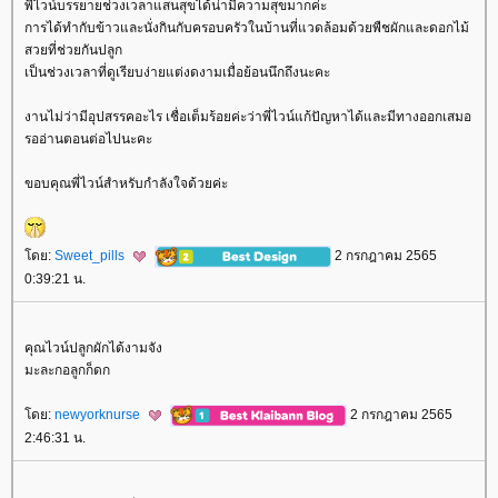
พี่ไวน์บรรยายช่วงเวลาแสนสุขได้น่ามีความสุขมากค่ะ
การได้ทำกับข้าวและนั่งกินกับครอบครัวในบ้านที่แวดล้อมด้วยพืชผักและดอกไม้
สวยที่ช่วยกันปลูก
เป็นช่วงเวลาที่ดูเรียบง่ายแต่งดงามเมื่อย้อนนึกถึงนะคะ
งานไม่ว่ามีอุปสรรคอะไร เชื่อเต็มร้อยค่ะว่าพี่ไวน์แก้ปัญหาได้และมีทางออกเสมอ
รออ่านตอนต่อไปนะคะ
ขอบคุณพี่ไวน์สำหรับกำลังใจด้วยค่ะ
ดย:
Sweet_pills
2 กรกฎาคม 2565
0:39:21 น.
คุณไวน์ปลูกผักได้งามจัง
มะละกอลูกก็ดก
ดย:
newyorknurse
2 กรกฎาคม 2565
2:46:31 น.