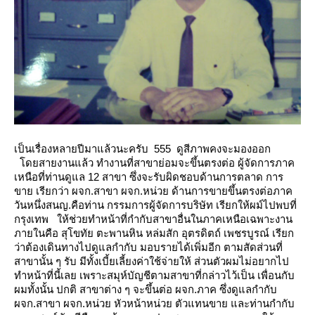
เป็นเรื่องหลายปีมาแล้วนะครับ 555 ดูสีภาพคงจะมองออก
ดยสายงานแล้ว ทำงานที่สาขาย่อมจะขึ้นตรงต่อ ผู้จัดการภาค
เหนือที่ท่านดูแล 12 สาขา ซึ่งจะรับผิดชอบด้านการตลาด การ
ขา
เรียกว่า ผจก.สาขา ผจก.หน่วย ด้านการขายขึ้นตรงต่อภาค
วันหนึ่งสนญ.คือท่าน กรรมการผู้จัดการบริษัท เรียกให้ผม์ไปพบที่
กรุงเทพ
ห้ช่วยทำหน้าที่กำกับสาขาอื่นในภาคเหนือเฉพาะงาน
ภายในคือ สุโขทัย ตะพานหิน หล่มสัก อุตรดิตถ์ เพชรบูรณ์
เรียก
ว่าต้องเดินทางไปดูแลกำกับ
มอบรายได้เพิ่มอีก ตามสัดส่วนที่
สาขานั้น ๆ รับ มีทั้งเบี้ยเลี้ยงค่าใช้จ่ายให้
ส่วนตัวผมไม่อยากไป
ทำหน้าที่นี้เลย เพราะสมุห์บัญชีตามสาขาที่กล่าวไว้เป็น เพื่อนกับ
ผมทั้งนั้น
ปกติ สาขาต่าง ๆ จะขึ้นต่อ ผจก.ภาค ซึ่งดูแลกำกับ
ผจก.สาขา ผจก.หน่วย หัวหน้าหน่วย ตัวแทนขาย และท่านกำกับ