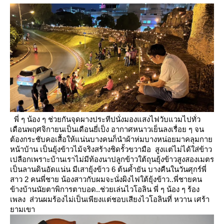
พี่ ๆ น้อง ๆ ช่วยกันจุดผางประทีปนั่งมองแสงไฟวับแวมไปทั่ว
เดือนพฤศจิกายนเป็นเดือนยี่เป็ง อากาศหนาวเย็นลงเรื่อย ๆ
จน
ต้องกระชับคอเสื้อให้แน่นบางคนก็นำผ้าห่มบางหน่อยมาคลุมกา
หน้าบ้าน เป็นยุ้งข้าวไม้จริงสร้างชิดรั้วขวามือ สูงแต่ไม่ได้ใส่ข้าว
เปลือกเพราะบ้านเราไม่มีท้องนาปลูกข้าวใต้ถุนยุ้งข้าวสูงสองเมตร
เป็นลานดินอัดแน่น มีเสายุ้งข้าว 6 ต้นค้ำยัน
บางคืนในวันศุกร์พี่
สาว 2 คนพี่ชาย น้องสาวกับผมจะนั่งผิงไฟใต้ยุ้งข้าว..พี่ชายคน
ข้างบ้านนัยตาพิการตาบอด..ช่วยเล่นไวโอลิน
พี่ ๆ น้อง ๆ ร้อง
เพลง ส่วนผมร้องไม่เป็นเพียงแต่ชอบเสียงไวโอลินที่ หวาน เศร้า
ามเขา