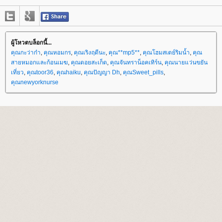
ผู้โหวตบล็อกนี้...
คุณกะว่าก๋า
,
คุณหอมกร
,
คุณเริงฤดีนะ
,
คุณ**mp5**
,
คุณโฮมสเตย์ริมน้ำ
,
คุณ
สายหมอกและก้อนเมฆ
,
คุณดอยสะเก็ด
,
คุณจันทราน็อคเทิร์น
,
คุณนายแว่นขยัน
เที่ยว
,
คุณtoor36
,
คุณhaiku
,
คุณปัญญา Dh
,
คุณSweet_pills
,
คุณnewyorknurse