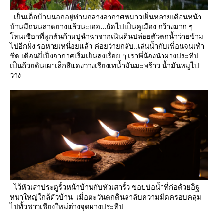
เป็นเด็กบ้านนอกอยู่ท่ามกลางอากาศหนาวเย็นหลายเดือนหน้า
บ้านมีถนนลาดยางแล้วนะเออ...ถัดไปเป็นคูเมือง
กว้างมาก ๆ
หนเชือกที่ผูกต้นก้ามปูฉำฉาจากเนินดินปล่อยตัวตกน้ำว่ายข้าม
ไปอีกฝั่ง รอหายเหนื่อยแล้ว
ค่อยว่ายกลับ..เล่นน้ำกับเพื่อนจนเท้า
ซีด
เดือนยี่เป็งอากาศเริ่มเย็นลงเรื่อย ๆ เราพี่น้องนำผางประทีป
เป็นถ้วยดินเผาเล็กสีแดงวางเรียงเทน้ำมันมะพร้าว น้ำมันหมูไป
วาง
ไว้หัวเสาประตูรั้วหน้าบ้านกับหัวเสารั้ว ขอบบ่อน้ำที่ก่อด้วยอิฐ
หนาใหญ่ใกล้ตัวบ้าน
เมื่อตะวันตกดินลาลับความมืดครอบคลุม
ไปทั้วชาวเชียงใหม่ต่างจุดผางประทีป