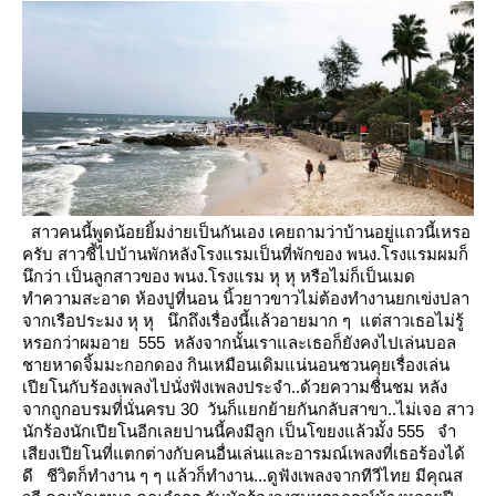
สาวคนนี้พูดน้อยยิ้มง่ายเป็นกันเอง เคยถามว่าบ้านอยู่แถวนี้เหรอ
ครับ
สาวชี้ไปบ้านพักหลังโรงแรมเป็นที่พักของ พนง.โรงแรมผมก็
นึกว่า เป็นลูกสาวของ พนง.โรงแรม หุ หุ หรือไม่ก็เป็นเมด
ทำความสะอาด
ห้องปูที่นอน นิ้วยาวขาวไม่ต้องทำงานยกเข่งปลา
จากเรือประมง หุ หุ
นึกถึงเรื่องนี้แล้วอายมาก ๆ แต่สาวเธอไม่รู้
หรอกว่าผมอาย 555 หลังจากนั้นเราและเธอก็ยังคงไปเล่นบอล
ชายหาดจิ้มมะกอกดอง
กินเหมือนเดิมแน่นอนชวนคุยเรื่องเล่น
เปียโนกับร้องเพลงไปนั่งฟังเพลงประจำ..ด้วยความชื่นชม
หลัง
จากถูกอบรมที่่นั่นครบ 30 วันก็แยกย้ายกันกลับสาขา..ไม่เจอ สาว
นักร้องนักเปียโนอีกเลยปานนี้คงมีลูก
เป็นโขยงแล้วมั้ง 555 จำ
เสียงเปียโนที่แตกต่างกับคนอื่นเล่นและอารมณ์เพลงที่เธอร้องได้
ดี
ชีวิตก็ทำงาน ๆ ๆ แล้วก็ทำงาน...ดูฟังเพลงจากทีวีไทย มีคุณส