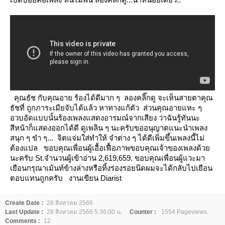
คุณธัช กับคุณอาย ร้องได้ดีมาก ๆ ลองคลิ๊กดู
จะเห็นสายตาคุณ
ธัชที่ ถูกภาระเมียจับได้แล้ว หาทางแก้ตัว ส่วนคุณอายแหะ ๆ
อวบอัดแบบนั้นร้องเพลงแสดงอารมณ์จากเสียง
ว่าฉันรู้ทันนะ
สีหน้าก็แสดงออกได้ดี
ดูเพลิน ๆ นะครับขออนุญาตแนะนำเพลง
สนุก ๆ ขำ ๆ... จิตแจ่มใส่ทำให้ จำต่าง ๆ ได้ดีเพิ่มขึ้นเพลงนี้ไม่
ต้องแปล
ขอบคุณเพื่อนผู้เอื้อเฟื้อภาพขอบคุณเจ้าของเพลงด้ว
นะครับ
St.จำนวนผู้เข้าอ่าน 2,619,659.
ขอบคุณเพื่อนผู้แวะมา
เยือนกรุณาเม้นท์ข้างล่างหรือทิ้งร่องรอยนิดผมจะได้กลับไปเยือน
ตอบแทนถูกครับ
งานเขียน Diarist
Create Date :
28 สิงหาคม 2566
Last Update :
28 สิงหาคม 2566 5:36:00 น.
Counter :
1554 Pageviews.
Comments :
12