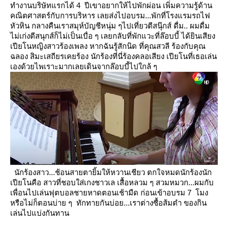
ทำงานบริษัทแรกได้ 4 ปีเขาอยากให้ไปพักผ่อน เพิ่มความรู้ด้าน
คณิตศาสตร์กับการบริหาร เลยส่งไปอบรม...พักที่โรงแรมรถไฟ
หัวหิน
กลางคืนเราสมุห์บัญชีหนุ่ม ๆไปเที่ยวตีสนุ๊กส์ ดื่ม.. ผมดื่ม
ไม่เก่งตีสนุกส์ก็ไม่เป็นเบื่อ ๆ เลยกลับที่พักแวะที่ล๊อบบี้
ได้ยินเสียง
เปียโนหญิงสาวร้องเพลง หากฉันรู้สักนิด ที่คุณสวลี ร้องกับคุณ
ฉลอง สิมะเสถียรเคยร้อง นักร้องที่นี่ร้องคลอเสียง
เปียโนที่เธอเล่น
เองด้วยไพเราะมากเลยเดินจากล๊อบบี้ไปใกล้ ๆ
นักร้องสาว...ช้อนสายตายิ้มให้หวานเชียว
ตกใจหมดนักร้องนัก
เปียโนคือ สาวที่ชอบใส่เกงชาวเล เสื้อหลวม ๆ สวมหมวก...ผมกับ
เพื่อนไปเล่นฟุตบอลชายหาดตอนเช้ามืด
ก่อนเข้าอบรม 7 โมง
หรือไม่ก็ตอนบ่าย ๆ ทักทายกันบ่อย...เราต่างซื้อส้มตำ ของกิน
เล่นไปแบ่งกันทาน