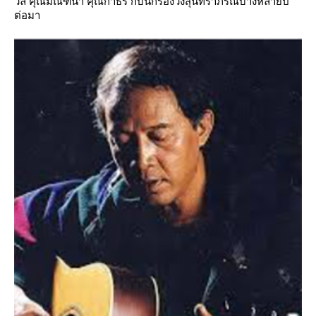
วลี คุณมัณฑนา คุณกำธร กับนักร้องวงสุนทราภรณ์บ้างหลายปี
ต่อมา