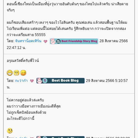
ตอนนี้เชียงใหม่เป็นเมืองที่ยุ่่งวุ่นวายอันดับต้นๆ ของไทยไปแล้วครับ น่าเสียดา
จริงๆ
ผมก็ชอบเสียงเศร้าๆ เหงาๆ ของไวโอลินครับ คุณพ่อเล่น แล้วสอนพื้นฐานให้ผม
ไปเรียนเพิ่มต่อ แต่ตอนนี้ไม่ค่อยได้เล่นครับ รู้สึกหยิบยาก กว่าจะเปิดจากกล่อง
กว่าจะเตรียมสาย 55555
ดย:
จันทราน็อคเทิร์น
28 สิงหาคม 2566
22:47:12 น.
อรุณสวัสดิ์ครับพี่ไวน์
ดย:
กะว่าก๋า
29 สิงหาคม 2566 5:10:57
น.
ไม่ควรอยู่ต่อแล้วล่ะครับ
ผมว่าวางมือทางการเมืองน่ะดีที่สุด
ไม่ถูกเช็คบิลย้อนหลังด้ว
อะไรจะดีไปกว่านี้