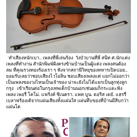
ทำเสียงหนักเบา.. เพลงที่พี่เล่นร้อง วังบัวบานที่พี่ สนิท ศ.นักแต่ง
เพลงที่ทำงาน สำนักพิมพ์ฝั่งตรงข้ามบ้านเป็นผู้แต่ง
เพลงสนต้อง
ลม ที่คุณรวงทองร้องเรา ๆ ฟังจากสถานีวิทยุของทหารเปิดบ่อย..
อมรับเลยว่าชอบเสียงไวโอลิน ชอบเสียงเพลงแต่
กไม่ออกว่า
เป็นเพลงของวงไหนเป็นเจ้าของ น่าจะยังไม่ได้แยกเป็นลูกทุ่งลูก
กรุง
เข้าเรียนต่อในกรุงเทพเด็กบ้านนอกเช่นผมก็กระแดะฟัง
เพลง เพอรี่ โคโม่. แฟร้งค์ ซิเนตรา. แพท บูน. ดอริส เดย์. แฮรรี่
เบลาฟร้องเต้จากแผ่นเสียงทั้งแผ่นใส แผ่นทึบของที่บ้านมีสิบกว่า
ผ่นโต