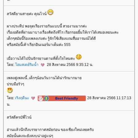
สวัสดียามสายค่ะ คุณไวน์
ผางประทีป พอจุดเรียงรายกันแบบนี้ สวยงามมากค่ะ
เรื่องอดีตที่ผ่านมาบางเรื่องคิดถึงทีไร เรียกรอยยิ้มให้เราได้เสมอเลยนะคะ
เด็กๆสมัยนี้ร้องเพลงเก่งค่ะ รู้จักใช้เสียงแถมสื่ออารมณ์ได้ดี
หรือสมัยนี้เค้าเรียกอินเนอร์มาเต็มค่ะ 555
เมื่อวานได้ไปปั่นจักรยานตามที่ตั้งใจไหมคะ
ดย:
ฮมสเตย์ริมน้ำ
28 สิงหาคม 2566 9:35:12 น.
เพลงคู่เพลงนี้..เด็กๆน้อนวันวานได้น่ารักมากมา
ปรบมือรัวๆ
ดย:
เริงฤดีนะ
28 สิงหาคม 2566 11:17:13
น.
สวัสดีครบัพี่ไวน์
อ่านแล้วนึกถึงบรรยากาศสมัยก่อน ของเชียงใหม่เลยครับ
สมัยนั้นคงจะยังสงบน่าอยู่แน่ๆ