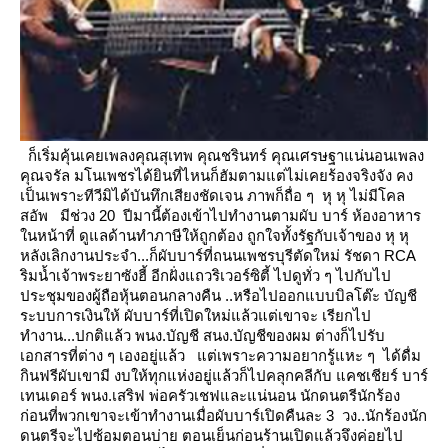
ก็เริ่มคุ้นเคยเพลงคุณสุเทพ คุณชรินทร์ คุณเศรษฐาแน่นอนเพลง
คุณจรัล มโนเพชรได้ยินที่ไหนก็ฮัมตามแต่ไม่เคยร้องจริงจัง
คง
เป็นเพราะทีวีมิได้บันทึกเสียงชัดเจน ภาพก็ถื่อ ๆ หุ หุ ไม่มีโคล
สอัพ
มีช่วง 20 ปีมานี้ต้องเข้าไปทำงานตามผับ บาร์ ห้องอาหาร
นหน้าที่ ดูแลด้านทำภาษีให้ถูกต้อง ถูกใจทั้งรัฐกับเจ้าของ หุ หุ
หลังเลิกงานประจำ...ก็ผับบาร์ที่ถนนเพชรบุรีตัดใหม่ รัชดา RCA
ริมน้ำเจ้าพระยาซังฮี้ อีกฝั่งแถวริเวอร์ซิตี้
ไปดูทั่ว ๆ ไปกับไป
ประชุมของผู้ถือหุ้นตอนกลางคืน ..หรือไปออกแบบบิลโต๊ะ บัญชี
ระบบการเงินให้ ผับบาร์ที่เปิดใหม่แล้วแต่เขาจะ
เรียกไป
ทำงาน...ปกติแล้ว พนง.บัญชี สนง.บัญชีของผม ต่างก็ไปรับ
เอกสารที่ต่าง ๆ เองอยู่แล้ว
ต่เพราะความอยากรู้แหะ ๆ ได้ดื่ม
กินฟรีผับเขามี งบให้ทุกแห่งอยู่แล้วก็ไปคลุกคลีกับ แคชเชียร์ บาร์
เทนเดอร์ พนง.เสริฟ
พ่อครัวเชฟและแน่นอน นักดนตรีนักร้อง
ก่อนที่พวกเขาจะเข้าทำงานเมื่อผับบาร์เปิดคืนละ 3 วง..นักร้องนัก
ดนตรีจะไปซ้อมตอนบ่า
ตอนเย็นก่อนร้านเปิดแล้วจึงค่อยไป