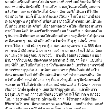
นอนพักเตรียมเดินทางไปเล่น
ระหว่างที่เขาซ้อมคีย์บอร์ด กีต้าร์
กลองพวกนั้น นักร้องก็ฝึกร้องแก้ไข ผมอยู่ในแถวนั้นก็ดูเอกสาร
ล้วฮัมตามเพลงสมัยใหม่ไป
น้อง ๆ นักดนตรีก็เดินมา พี่ไปฝึก
ซ้อมด้วยกัน
ผมก็ อึ๊ ไม่เอาร้องเพลงใหม่ ๆ ไม่เป็น
เอาน่าพี่ร้อง
เพลงครูสุเทพ ครูชรินทร์ หรือสุนทราภรณ์ก็ได้พวกผมเล่นเป็นนะ
เป็นด้วยเหรอ
เป็นครับพี่ เมื่อก่อนพ่อพวกผมให้ผมฝึกร้อง สุนทรา
ภรณ์ ไทยเดิมก็เป็นจนซึมเข้าสายเลือดแล้วผมจึงมาเล่นเพลงใหม่
ๆ กัน
ว่าแล้วก็เล่นเพลง ขอให้เหมือนเดิมของครูเอื้อร้องได้นุ่มนวล
เหมือนมาก ๆ
ผมกลัวเสียเหลี่ยมว่าคร่ำครึ หุ หุ เล่นน้ำเซาะ
ทรายได้เปล่ากลัวน้อง ๆ เขารู้ว่าชอบเพลงสุนทราภรณ์ 555
น้อง
เขาพรมนิ้วคีย์บอร์ดน้ำเซาะทรายเข้าทางผมเลยร้องไปด้วย น้อง
เขาแนะว่าแอบสูดลมเข้าช่วงนี้ .. ช่วงนี้ปล่อยเสียงปล่อยลม
อย่า
อ้าปากกว้างบังคับเสียงจากลำคอผ่านฟันริมฝีปาก ใช่ ๆ แบบนั้น
เล
ทีนี้ก็แอบไปฝึกกับน้อง ๆ นักร้องนักดนตรี แถวร้านอาหารซังฮี้
ผับบาร์ซอยสุขุมวิท 31 แน่นอนแถวเพชรบุรีตัดใหม่แต่ต้องไป
ก่อน
นักดนตรีจะไปพักที่หอพักแล้วค่อยเข้าทำงานกลางคืน
สิบ
กว่าปีมานี้ทำงานไปด้วยว่าง ๆ ก็แวะเข้าดูเพื่อน ๆ ฝึกร้องเพลงที่
ชมรมดนตรีไม่ได้เข้าผับบาร์แบบเมื่อก่อนแล้วกลังน้อง ๆ
เขาจะ
เรียกว่า น้ามั่ง ลุงมั่ง หุ หุ เลยเปิดทีวีดูยูทูปแทน... แล้วก็พบว่า
ปัจจุบันเขาพัฒนาการบันทึกเสียง บันทึกภาพได้ดีมาก ๆ
นักร้อง
หม่ ๆ ร้องเพลงได้อารมณ์เพลงดีมาก ๆ ใช้สายตา คลื่นเสียง
กิริยาเป็นไปตามเนื้อหาของเพลง
ดนตรีก็ส่ง.....ยกตัวอย่าง เพลงที่
เปิดบ่อยคือเพลง หนีไม่พ้น ลองคลิ๊กดู...น่าหน่อยเดียว..