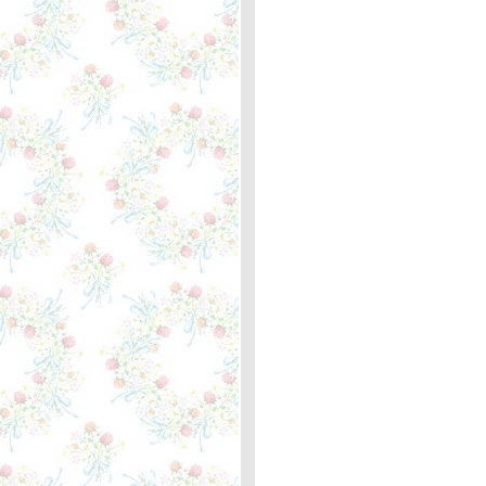
Joel ... ความหมา
The Load Out / Stay -
Jackson Browne /
Rosemary Butler, Lindley ...
ความหมา
When You Love Someone -
Bryan Adams ... ตะภาพหลัก
กิโลเมตรที่ 351 ตัวประหลาด
The Fairest of the Seasons
- Nico ... ความหมา
This I Promise You -
NSYNC ... ตะพาบหลัก
กิโลเมตรที่ 350
What I Did For Love - Josh
Groban ... ความหมา
Oh, Pretty Woman - Roy
Orbison ... ความหมา
I Will Whisper Your Name -
Michael Johnson ... ตะพาบ
หลักกิโลเมตรที่ 349
Maggie May - Rod Stewart
... ความหมา
In Dreams - Roy Orbison ...