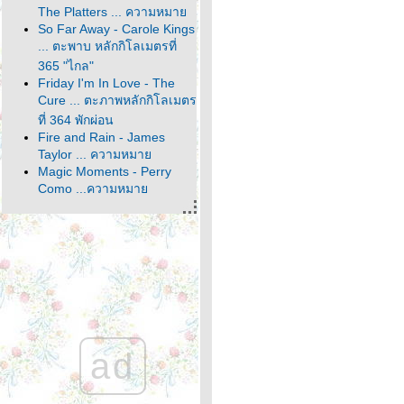
The Platters ... ความหมา
So Far Away - Carole Kings
... ตะพาบ หลักกิโลเมตรที่
365 "ไกล"
Friday I'm In Love - The
Cure ... ตะภาพหลักกิโลเมตร
ที่ 364 พักผ่อน
Fire and Rain - James
Taylor ... ความหมา
Magic Moments - Perry
Como ...ความหมา
It's About Time - John
Denver ... ตะพาบหลัก
กิโลเมตรที่ 363 คำตอบ
สุดท้า
It Comes and It Goes -
Dido ... ความหมา
Make the World Go Away -
Eddy Arnold ... ความหมา
Home - Michael Bublé ...
ad
หลักกิโลเมตรที่ 362 ตัวละคร
ลึกลับ
I Don't Want To Talk About