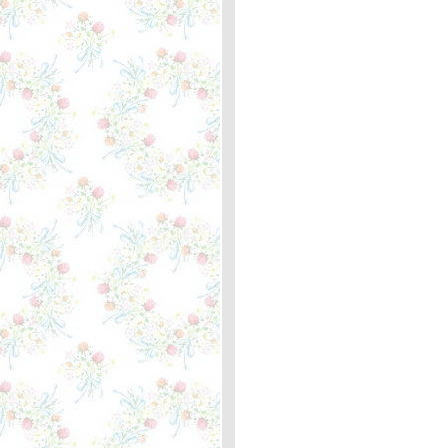
ครั้ง
You're Only Lonely - J.D.
Souther ... ตะพาบหลัก
กิโลเมตรที่ 357
After All - Cher and Peter
Cetera ... ตะพาบหลัก
กิโลเมตรที่ 356
People Are Crazy - Billy
Currington ... ตะพาบ 355 "3
in 1"
The last farewell - Roger
Whittaker ... ความหมา
Hit the road Jack! - Ray
Charles ... ความหมา
Believe & If I Could Turn
Back Time - Cher ... หลัก
กิโลเมตรที่ 354
Tequila Sunrise - Eagles ...
ตะพาบ หลักกิโลเมตรที่ 353
Peace Train - Cat Stevens
... ตะพาบหลักกิโลเมตรที่
352
Just the Way You Are - Billy