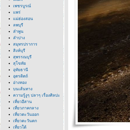
เพชรบูรณ์
พร่
ม่ฮ่องสอน
ลพบุรี
ลำพูน
ลำปาง
สมุทรปราการ
สิงห์บุรี
สุพรรณบุรี
สุโขทั
อุทัยธานี
อุตรดิตถ์
อ่างทอง
บนเส้นทาง
ความรู้งูๆ ปลาๆ เรื่องศิลปะ
เที่ยวอีสาน
เที่ยวภาคกลาง
เที่ยวตะวันออก
เที่ยวตะวันตก
เที่ยวใต้