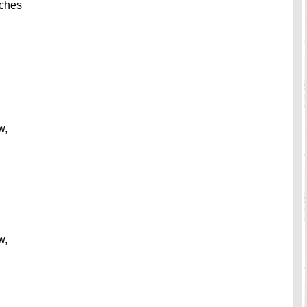
ches
w,
w,