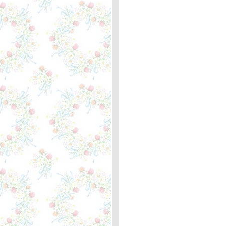
It - Marit Larsen ... หลัก
กิโลเมตรที่ 361บล็อกแรกที่
เขียน
Help Me Make It Through
the Night - Kris
Kristofferson ... ความหมา
I'm On My Way - Cliff
Richard ... ความหมา
Rose Garden - Lynn
Anderson ... ความหมา
What Difference A Day
Makes - Rod Stewart ...
หลักกิโลเมตรที่ 360 สอง
มาตรฐาน
Reggae Ambassador -
Third World ... ความหมา
The Shadow of Your Smile
- Tony Bennett ... หลัก
กิโลเมตรที่ 359 "รอยยิ้มที่
ไม่มีวันลืม"
You Never Gave Up on Me
- Crystal Gayle ... หลัก
กิโลเมตรที่ 358 เขียนใหม่อีก