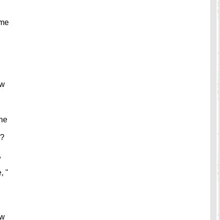
 me
ow
ne
e?
,
, "
ow