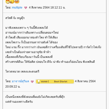
ดย:
multiple
4 สิงหาคม 2564 18:12:11 น.
สวัสดี จ้ะ หนูตุ๊ก
มาฟังเพลงเพราะ ๆ วันนี้ฟังเพลงได้
อารมณ์มากกว่าเดิมเพราะเปลี่ยนคอมฯใหม่
ลำโพงดี เสียงออกมาสองลำโพง ทำให้เสียง
เพลงไพเราะ ก็เป็นธรรมดาจ่ายตังค์ ได้ของ
หม่ แรม กิ๊ก มากกว่าเก่า มันเลยดีกว่าเครื่องเดิมที่ใช้ไปหลายปี การ์ดไวไฟเจ๊ง
เลยจำเป็นต้องจ่ายตามอายุขัย ห้าห้า
เนื้อเพลงที่เรียบเรียงมาวันนี้ เป็นเพลงที่
สร้างสรรค์ดีนะ ให้ข้อคิด ปลอบใจ ดีจ้ะ น่าฟัง ทำนองก็อ่อนโยน ฟังเพลินดี
หวดหมวด เพลงและดนตรี
ดย:
อาจารย์สุวิมล
4 สิงหาคม 2564
20:09:22 น.
เป็นหนึ่งเพลงที่ดังตอนที่ผมยังไม่เกิดเลยครับพี่ตุ๊ก
ต่ทำนองเพราะดีครับ