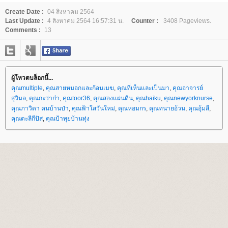
Create Date :
04 สิงหาคม 2564
Last Update :
4 สิงหาคม 2564 16:57:31 น.
Counter :
3408 Pageviews.
Comments :
13
ผู้โหวตบล็อกนี้...
คุณmultiple
,
คุณสายหมอกและก้อนเมฆ
,
คุณที่เห็นและเป็นมา
,
คุณอาจารย์
สุวิมล
,
คุณกะว่าก๋า
,
คุณtoor36
,
คุณสองแผ่นดิน
,
คุณhaiku
,
คุณnewyorknurse
,
คุณภาวิดา คนบ้านป่า
,
คุณฟ้าใสวันใหม่
,
คุณหอมกร
,
คุณทนายอ้วน
,
คุณอุ้มสี
,
คุณตะลีกีปัส
,
คุณป้าทุยบ้านทุ่ง