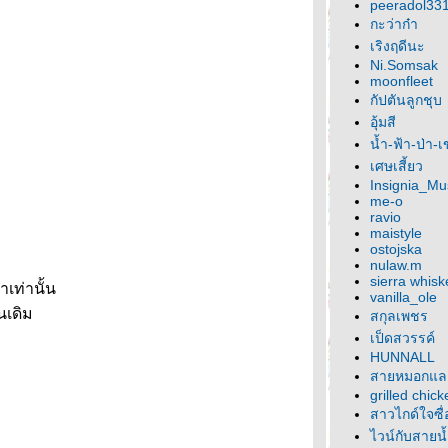
peeradol33
กะว่าก๋า
เริงฤดีนะ
Ni.Somsak
moonfleet
กัปตันลูกชุบ
อุ้มสี
น้ำ-ฟ้า-ป่า-
เศษเสี้ยว
Insignia_M
me-o
ravio
maistyle
ostojska
nulaw.m
sierra whisk
เท่านั้น
vanilla_ole
่นเดิม
สกุลเพชร
เป็ดสวรรค์
HUNNALL
สายหมอกแล
grilled chick
สาวไกด์ใจซื่
ไวน์กับสายน