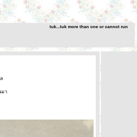
tuk...tuk more than one or cannot run
มล
านมา