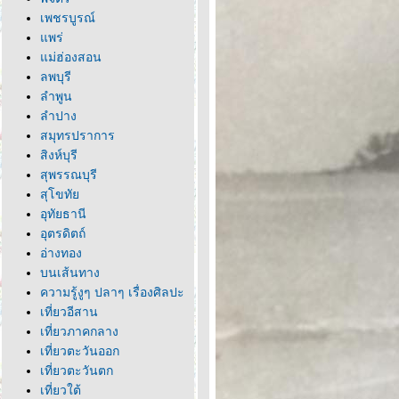
เพชรบูรณ์
พร่
ม่ฮ่องสอน
ลพบุรี
ลำพูน
ลำปาง
สมุทรปราการ
สิงห์บุรี
สุพรรณบุรี
สุโขทั
อุทัยธานี
อุตรดิตถ์
อ่างทอง
บนเส้นทาง
ความรู้งูๆ ปลาๆ เรื่องศิลปะ
เที่ยวอีสาน
เที่ยวภาคกลาง
เที่ยวตะวันออก
เที่ยวตะวันตก
เที่ยวใต้