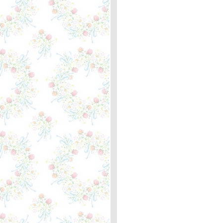
352
Just the Way You Are - Billy
Joel ... ความหมา
The Load Out / Stay -
Jackson Browne /
Rosemary Butler, Lindley ...
ความหมา
When You Love Someone -
Bryan Adams ... ตะภาพหลัก
กิโลเมตรที่ 351 ตัวประหลาด
The Fairest of the Seasons
- Nico ... ความหมา
This I Promise You -
NSYNC ... ตะพาบหลัก
กิโลเมตรที่ 350
What I Did For Love - Josh
Groban ... ความหมา
Oh, Pretty Woman - Roy
Orbison ... ความหมา
I Will Whisper Your Name -
Michael Johnson ... ตะพาบ
หลักกิโลเมตรที่ 349
Maggie May - Rod Stewart
... ความหมา