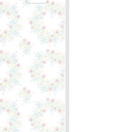
ลึกลับ
I Don't Want To Talk About
It - Marit Larsen ... หลัก
กิโลเมตรที่ 361บล็อกแรกที่
เขียน
Help Me Make It Through
the Night - Kris
Kristofferson ... ความหมา
I'm On My Way - Cliff
Richard ... ความหมา
Rose Garden - Lynn
Anderson ... ความหมา
What Difference A Day
Makes - Rod Stewart ...
หลักกิโลเมตรที่ 360 สอง
มาตรฐาน
Reggae Ambassador -
Third World ... ความหมา
The Shadow of Your Smile
- Tony Bennett ... หลัก
กิโลเมตรที่ 359 "รอยยิ้มที่
ไม่มีวันลืม"
You Never Gave Up on Me
- Crystal Gayle ... หลัก