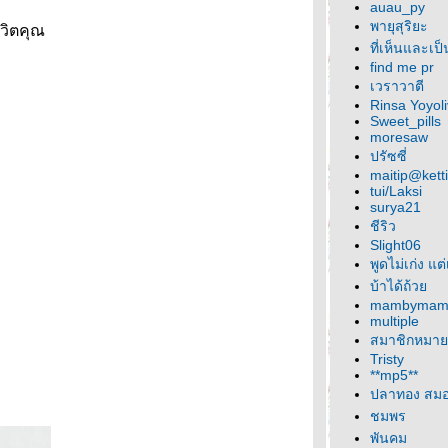
auau_py
พายุสุริยะ
ชีวิตคุณ
ที่เห็นและเป
find me pr
เวราวาตี
Rinsa Yoyol
Sweet_pills
moresaw
ปรัซซี่
maitip@kett
tui/Laksi
surya21
ชีริว
Slight06
พูดไม่เก่ง แต
บ้าได้ถ้ว
mambyma
multiple
สมาชิกหมาย
Tristy
**mp5**
ปลาทอง สม
ชมพร
พันคม