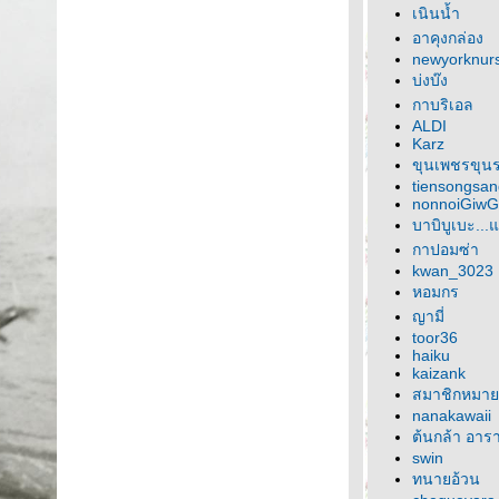
เนินน้ำ
อาคุงกล่อง
newyorknur
บ่งบ๊ง
กาบริเอล
ALDI
Karz
ขุนเพชรขุน
tiensongsan
nonnoiGiwG
บาบิบูเบะ...
กาปอมซ่า
kwan_3023
หอมกร
ญามี่
toor36
haiku
kaizank
สมาชิกหมาย
nanakawaii
ต้นกล้า อาร
swin
ทนายอ้วน