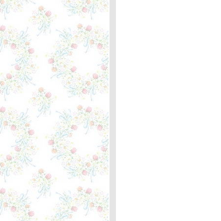
กิโลเมตรที่ 358 เขียนใหม่อีก
ครั้ง
You're Only Lonely - J.D.
Souther ... ตะพาบหลัก
กิโลเมตรที่ 357
After All - Cher and Peter
Cetera ... ตะพาบหลัก
กิโลเมตรที่ 356
People Are Crazy - Billy
Currington ... ตะพาบ 355 "3
in 1"
The last farewell - Roger
Whittaker ... ความหมา
Hit the road Jack! - Ray
Charles ... ความหมา
Believe & If I Could Turn
Back Time - Cher ... หลัก
กิโลเมตรที่ 354
Tequila Sunrise - Eagles ...
ตะพาบ หลักกิโลเมตรที่ 353
Peace Train - Cat Stevens
... ตะพาบหลักกิโลเมตรที่