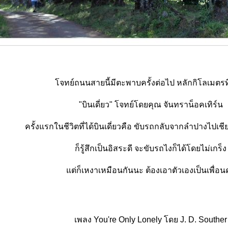
จทย์ถนนสายนี้มีตะพาบครั้งต่อไป หลักกิโลเมตรที
"บินเดี่ยว" โจทย์โดยคุณ จันทราน็อคเทิร์น
ครั้งแรกในชีวิตที่ได้บินเดี่ยวคือ ขับรถกลับจากลำปางไปเช
ก็รู้สึกเป็นอิสระดี จะขับรถไงก็ได้โดยไม่เกร็ง
ต่ก็เหงาเหมือนกันนะ ต้องเอาตัวเองเป็นเพื่อน
เพลง You're Only Lonely โดย J. D. Souther