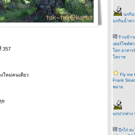
นกกิน
นกกินน้ำห
ร้านข้าว
เตอร์ไซด์พ
่ 357
ดก อาหารที่ค
คราช
Fly me 
ียงใหม่คนเดียว
Frank Sinat
หมา
คุ
นกปากห่าง
ปีกไก่ สะ