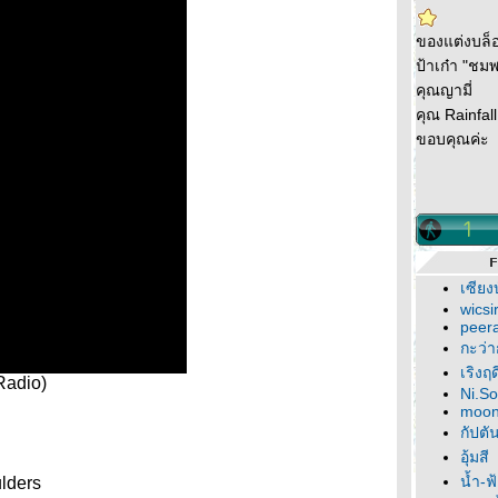
ของแต่งบล็
ป้าเก๋า "ชม
คุณญามี่
คุณ Rainfall
ขอบคุณค่ะ
เซียง
wicsi
peer
กะว่า
เริงฤ
Radio)
Ni.S
moon
กัปตั
อุ้มสี
น้ำ-ฟ
ulders