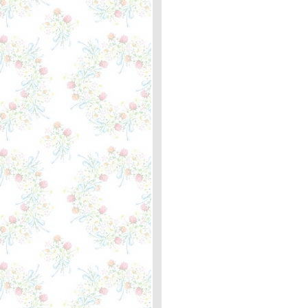
กิโลเมตรที่ 358 เขียนใหม่อีก
ครั้ง
You're Only Lonely - J.D.
Souther ... ตะพาบหลัก
กิโลเมตรที่ 357
After All - Cher and Peter
Cetera ... ตะพาบหลัก
กิโลเมตรที่ 356
People Are Crazy - Billy
Currington ... ตะพาบ 355 "3
in 1"
The last farewell - Roger
Whittaker ... ความหมา
Hit the road Jack! - Ray
Charles ... ความหมา
Believe & If I Could Turn
Back Time - Cher ... หลัก
กิโลเมตรที่ 354
Tequila Sunrise - Eagles ...
ตะพาบ หลักกิโลเมตรที่ 353
Peace Train - Cat Stevens
... ตะพาบหลักกิโลเมตรที่