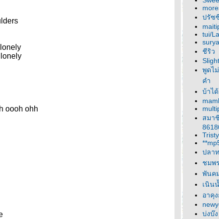
Sweet
more
ปรัซซี
ulders
maiti
tui/L
sury
lonely
ชีริว
 lonely
Sligh
พูดไม่
คำ
บ้าได
mam
oah oooh ohh
multi
สมาช
8618
Tristy
**mp
ปลาท
ชมพ
พันค
เนินน
อาคุง
newy
บ่งบ๊ง
e