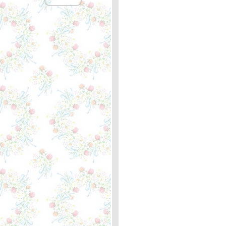
ลึกลับ
I Don't Want To Talk About
It - Marit Larsen ... หลัก
กิโลเมตรที่ 361บล็อกแรกที่
เขียน
Help Me Make It Through
the Night - Kris
Kristofferson ... ความหมา
I'm On My Way - Cliff
Richard ... ความหมา
Rose Garden - Lynn
Anderson ... ความหมา
What Difference A Day
Makes - Rod Stewart ...
หลักกิโลเมตรที่ 360 สอง
มาตรฐาน
Reggae Ambassador -
Third World ... ความหมา
The Shadow of Your Smile
- Tony Bennett ... หลัก
กิโลเมตรที่ 359 "รอยยิ้มที่
ไม่มีวันลืม"
You Never Gave Up on Me
- Crystal Gayle ... หลัก