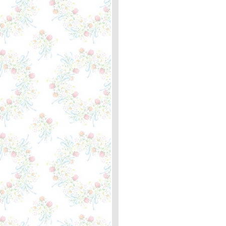
352
Just the Way You Are - Billy
Joel ... ความหมา
The Load Out / Stay -
Jackson Browne /
Rosemary Butler, Lindley ...
ความหมา
When You Love Someone -
Bryan Adams ... ตะภาพหลัก
กิโลเมตรที่ 351 ตัวประหลาด
The Fairest of the Seasons
- Nico ... ความหมา
This I Promise You -
NSYNC ... ตะพาบหลัก
กิโลเมตรที่ 350
What I Did For Love - Josh
Groban ... ความหมา
Oh, Pretty Woman - Roy
Orbison ... ความหมา
I Will Whisper Your Name -
Michael Johnson ... ตะพาบ
หลักกิโลเมตรที่ 349
Maggie May - Rod Stewart
... ความหมา