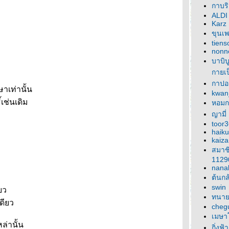
กาบร
ALDI
Karz
ขุนเ
tien
nonn
บาบิบ
กายเป
กาปอ
าเท่านั้น
kwan
์เช่นเดิม
หอมก
ญามี่
toor
haiku
kaiz
สมาช
1129
nana
ต้นกล
swin
ยว
ทนาย
ดียว
cheg
เมษา
ล่านั้น
กิ่งฟ้า