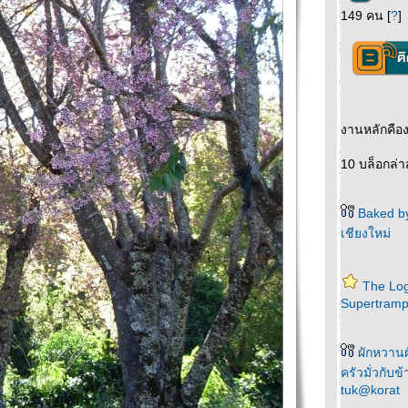
149 คน [
?
]
งานหลักคือ
10 บล็อกล่า
Baked by
เชียงใหม่
The Log
Supertram
ผักหวานผ
ครัวมั่วกับข้
tuk@korat