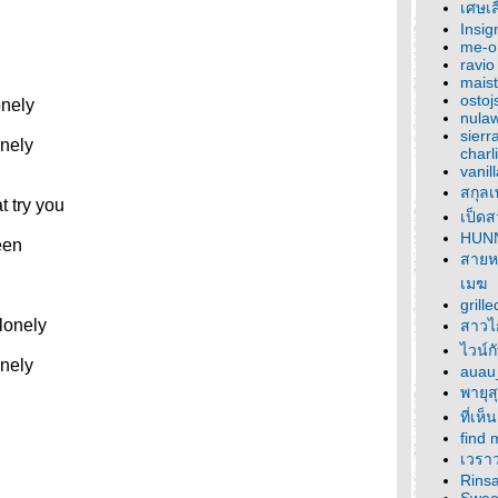
เศษเส
Insi
me-o
ravio
maist
ostoj
onely
nula
sierr
onely
charl
vanil
สกุล
 try you
เป็ดส
HUN
een
สายห
เมฆ
grill
lonely
สาวไก
ไวน์ก
onely
auau
พายุส
ที่เห
find 
เวราว
Rinsa