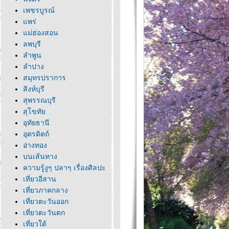
เพชรบูรณ์
พร่
ม่ฮ่องสอน
ลพบุรี
ลำพูน
ลำปาง
สมุทรปราการ
สิงห์บุรี
สุพรรณบุรี
สุโขทั
อุทัยธานี
อุตรดิตถ์
อ่างทอง
บนเส้นทาง
ความรู้งูๆ ปลาๆ เรื่องศิลปะ
เที่ยวอีสาน
เที่ยวภาคกลาง
เที่ยวตะวันออก
เที่ยวตะวันตก
เที่ยวใต้