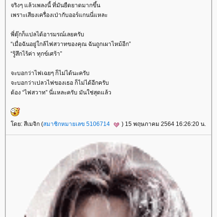
จริงๆ แล้วเพลงนี้ ที่มันยืดยาดมากขึ้น
เพราะเสียงเครื่องเป่ากับออร์แกนนี่แหละ
พี่ตุ๊กก็แปลได้อารมรณ์เลยครับ
“เมื่อฉันอยู่ใกล้ไฟสวาทของคุณ ฉันถูกเผาไหม้อีก”
“รู้สึกไร้ค่า ทุกข์เศร้า”
จะบอกว่าไฟเฉยๆ ก็ไม่ได้นะครับ
จะบอกว่าเปลวไฟของเธอ ก็ไม่ได้อีกครับ
ต้อง “ไฟสวาท” นี่แหละครับ มันใช่สุดแล้ว
ดย: สีเมจิก (
สมาชิกหมายเลข 5106714
) 15 พฤษภาคม 2564 16:26:20 น.