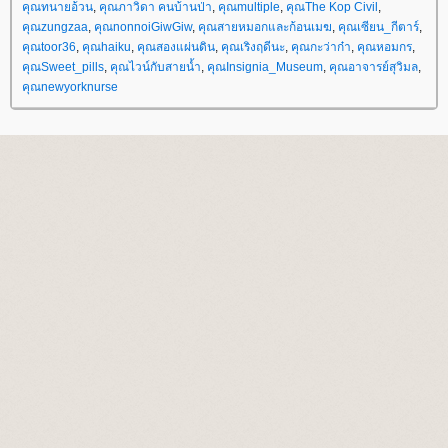
คุณทนายอ้วน
,
คุณภาวิดา คนบ้านป่า
,
คุณmultiple
,
คุณThe Kop Civil
,
คุณzungzaa
,
คุณnonnoiGiwGiw
,
คุณสายหมอกและก้อนเมฆ
,
คุณเซียน_กีตาร์
,
คุณtoor36
,
คุณhaiku
,
คุณสองแผ่นดิน
,
คุณเริงฤดีนะ
,
คุณกะว่าก๋า
,
คุณหอมกร
,
คุณSweet_pills
,
คุณไวน์กับสายน้ำ
,
คุณInsignia_Museum
,
คุณอาจารย์สุวิมล
,
คุณnewyorknurse