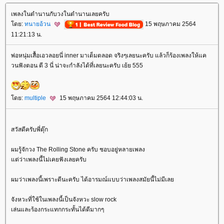
เพลงในตำนานกับวงในตำนานเลยครับ
ดย:
ทนายอ้วน
15 พฤษภาคม 2564
11:21:13 น.
พ่อหนุ่มเสื้อเอวลอยนี่ inner มาเต็มตลอด จริงๆเลยนะครับ แล้วก็ร้องเพลงให้แค
วนฟังตอน ตี 3 นี่ น่าจะกำลังได้ที่เลยนะครับ เย้ย 555
ดย:
multiple
15 พฤษภาคม 2564 12:44:03 น.
สวัสดีครับพี่ตุ๊ก
ผมรู้จักวง The Rolling Stone ครับ ชอบอยู่หลายเพลง
ต่ว่าเพลงนี้ไม่เคยฟังเลยครับ
ผมว่าเพลงนี้เพราะดีนะครับ ได้อารมณ์แบบว่าเพลงสมัยนี้ไม่มีเล
จังหวะที่ใช้ในเพลงนี้เป็นจังหวะ slow rock
เล่นและร้องกระแทกกระทั้นได้ดีมากๆ