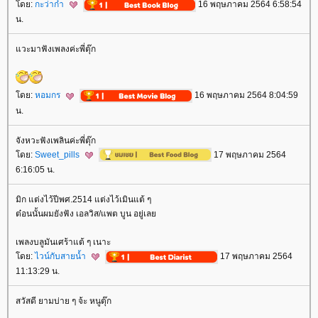
ดย:
กะว่าก๋า
16 พฤษภาคม 2564 6:58:54
น.
วะมาฟังเพลงค่ะพี่ตุ๊ก
ดย:
หอมกร
16 พฤษภาคม 2564 8:04:59
น.
จังหวะฟังเพลินค่ะพี่ตุ๊ก
ดย:
Sweet_pills
17 พฤษภาคม 2564
6:16:05 น.
มิก แต่งไว้ปีพศ.2514 แต่งไว้เมินแต้ ๆ
ต๋อนนั้นผมยังฟัง เอลวิส/แพต บูน อยู่เล
เพลงบลูมันเศร้าแต้ ๆ เนาะ
ดย:
ไวน์กับสายน้ำ
17 พฤษภาคม 2564
11:13:29 น.
สวัสดี ยามบ่าย ๆ จ้ะ หนูตุ๊ก