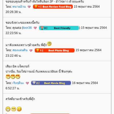
ขอขอบคุณสำหรับกำลังใจที่บล็อก 3F - ยำไข่ดาว ด้วยนะครับ
ดย:
ทนายอ้วน
15 พฤษภาคม 2564
20:26:38 น.
ชอบจังหวะของเพลงนี้ครับ
ดย: คุณต่อ (
toor36
) 15 พฤษภาคม 2564
22:23:56 น.
มาฟังเพลงเพราะๆด้วยครับ พี่ตุ๊ก
ดย:
สองแผ่นดิน
15 พฤษภาคม 2564
23:22:46 น.
เสียง มิค แจ็คเกอร์
ปากอิ่ม..ร้องใส่อารมณ์ กับเพลงแนวBlue นี้ ฟินๆๆค่ะ
ดย:
เริงฤดีนะ
16 พฤษภาคม 2564
6:52:27 น.
สวัสดียามเช้าครับพี่ตุ๊ก