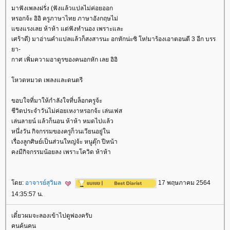
มาฟังเพลงฝรั่ง (ฟังแล้วแปลไม่ค่อยออก
หรอกจ้ะ อิอิ ครูภาษาไทย ภาษาอังกฤษไม่
ขงแรงเลย ห้าห้า แต่ฟังทำนอง เพราะและ
เศร้าดี) มาอ่านคำแปลแล้วก็สงสารนะ อกหักน่ะซิ โห!มาร้องเอาตอนตี 3 อีก บรร
า-
กาศ เพิ่มความอาดูรของคนอกหัก เลย อิอิ
หวดหมวด เพลงและดนตรี
ขอบใจที่มาให้กำลังใจที่บล็อกครูจ้ะ
ชีวิตประจำวันไม่ค่อยเหงาหรอกจ้ะ เล่นเฟส
เล่นลายน์ แล้วก็นอน ห้าห้า หมดไปแล้ว
หนึ่งวัน กิจกรรมของครูก็วนเวียนอยู่ใน
เรื่องลูกศิษย์เป็นส่วนใหญ่จ้ะ หนูตุ๊ก ปีหน้า
คงมีกิจกรรมน้อยลง เพราะโควิด ห้าห้า
ดย:
อาจารย์สุวิมล
17 พฤษภาคม 2564
14:35:57 น.
เดี๋ยวผมจะลองเข้าไปดูพ่องครับ
คนค้นคน