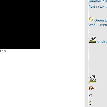
หม้อทอดไร้น้ำ
กับข้าว tuk
Green E
Wolf ... ค
นกปร
rin