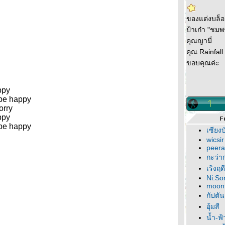
ของแต่งบล็
ป้าเก๋า "ชมพ
คุณญามี่
คุณ Rainfall
ขอบคุณค่ะ
ppy
 be happy
orry
ppy
 be happy
เซียงบ
wicsir
peera
กะว่าก
เริงฤด
Ni.S
moonf
กัปตัน
อุ้มสี
น้ำ-ฟ้