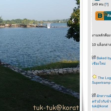
149 คน [
?
]
งานหลักคือง
10 บล็อกล่าส
Baked by
เชียงใหม่
The Log
Supertramp
ผักหวานผ
ครัวมั่วกับข้
tuk@korat