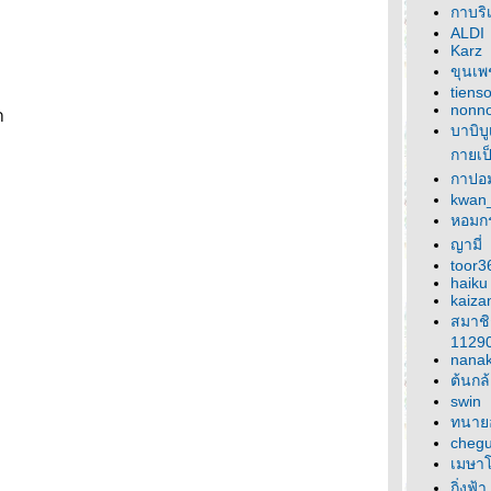
กาบริ
ALDI
Karz
ขุนเ
tiens
nonn
า
บาบิบ
กายเป
กาปอ
kwan
หอมก
ญามี่
toor3
haiku
kaiza
สมาช
1129
nanak
ต้นกล
swin
ทนาย
cheg
เมษา
กิ่งฟ้า