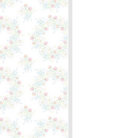
กิโลเมตรที่ 358 เขียนใหม่อีก
ครั้ง
You're Only Lonely - J.D.
Souther ... ตะพาบหลัก
กิโลเมตรที่ 357
After All - Cher and Peter
Cetera ... ตะพาบหลัก
กิโลเมตรที่ 356
People Are Crazy - Billy
Currington ... ตะพาบ 355 "3
in 1"
The last farewell - Roger
Whittaker ... ความหมา
Hit the road Jack! - Ray
Charles ... ความหมา
Believe & If I Could Turn
Back Time - Cher ... หลัก
กิโลเมตรที่ 354
Tequila Sunrise - Eagles ...
ตะพาบ หลักกิโลเมตรที่ 353
Peace Train - Cat Stevens
... ตะพาบหลักกิโลเมตรที่