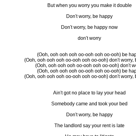
But when you worry you make it double
Don't worry, be happy
Don't worry, be happy now
don't worry
(Ooh, ooh ooh ooh oo-ooh ooh oo-ooh) be ha
(Ooh, ooh ooh ooh oo-ooh ooh oo-ooh) don't worry,
(Ooh, ooh ooh ooh oo-ooh ooh oo-ooh) don't w
(Ooh, ooh ooh ooh oo-ooh ooh oo-ooh) be ha
(Ooh, ooh ooh ooh oo-ooh ooh oo-ooh) don't worry,
Ain't got no place to lay your head
Somebody came and took your bed
Don't worry, be happy
The landlord say your rent is late