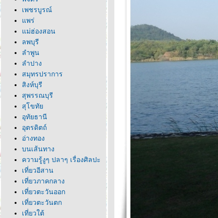
เพชรบูรณ์
พร่
ม่ฮ่องสอน
ลพบุรี
ลำพูน
ลำปาง
สมุทรปราการ
สิงห์บุรี
สุพรรณบุรี
สุโขทั
อุทัยธานี
อุตรดิตถ์
อ่างทอง
บนเส้นทาง
ความรู้งูๆ ปลาๆ เรื่องศิลปะ
เที่ยวอีสาน
เที่ยวภาคกลาง
เที่ยวตะวันออก
เที่ยวตะวันตก
เที่ยวใต้