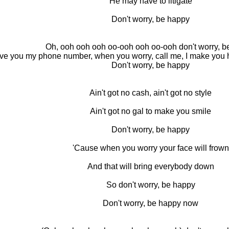
He may have to litigate
Don't worry, be happy
Oh, ooh ooh ooh oo-ooh ooh oo-ooh don't worry, b
ive you my phone number, when you worry, call me, I make you h
Don't worry, be happy
Ain't got no cash, ain't got no style
Ain't got no gal to make you smile
Don't worry, be happy
'Cause when you worry your face will frown
And that will bring everybody down
So don't worry, be happy
Don't worry, be happy now