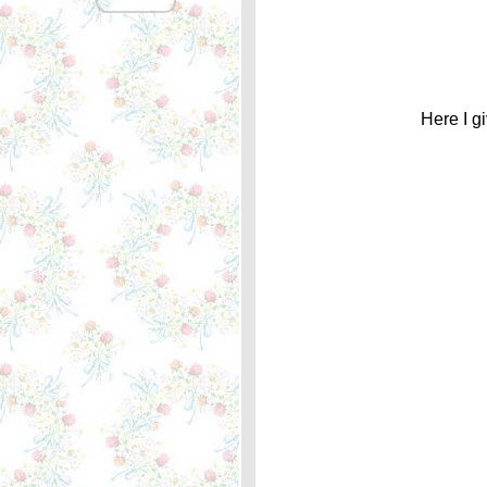
ลึกลับ
I Don't Want To Talk About
It - Marit Larsen ... หลัก
กิโลเมตรที่ 361บล็อกแรกที่
เขียน
Help Me Make It Through
Here I g
the Night - Kris
Kristofferson ... ความหมา
I'm On My Way - Cliff
Richard ... ความหมา
Rose Garden - Lynn
Anderson ... ความหมา
What Difference A Day
Makes - Rod Stewart ...
หลักกิโลเมตรที่ 360 สอง
มาตรฐาน
Reggae Ambassador -
Third World ... ความหมา
The Shadow of Your Smile
- Tony Bennett ... หลัก
กิโลเมตรที่ 359 "รอยยิ้มที่
ไม่มีวันลืม"
You Never Gave Up on Me
- Crystal Gayle ... หลัก