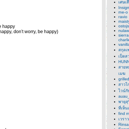
เศษเสี
Insi
me-o
ravio
maist
ostoj
e happy
nula
appy, don't worry, be happy)
sierr
charli
vanill
สกุลเ
เป็ดส
HUN
สายห
เมฆ
grille
สาวไก
ไวน์ก
auau
พายุสุ
ที่เห
find 
เวราว
Rinsa