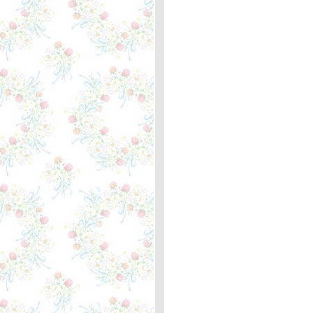
352
Just the Way You Are - Billy
Joel ... ความหมา
The Load Out / Stay -
Jackson Browne /
Rosemary Butler, Lindley ...
ความหมา
When You Love Someone -
Bryan Adams ... ตะภาพหลัก
กิโลเมตรที่ 351 ตัวประหลาด
The Fairest of the Seasons
- Nico ... ความหมา
This I Promise You -
NSYNC ... ตะพาบหลัก
กิโลเมตรที่ 350
What I Did For Love - Josh
Groban ... ความหมา
Oh, Pretty Woman - Roy
Orbison ... ความหมา
I Will Whisper Your Name -
Michael Johnson ... ตะพาบ
หลักกิโลเมตรที่ 349
Maggie May - Rod Stewart
... ความหมา