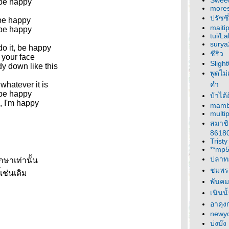
Sweet
 be happy
more
ปรัซซี่
 be happy
maiti
 be happy
tui/La
surya
o it, be happy
ชีริว
 your face
Sligh
y down like this
พูดไม่
whatever it is
คำ
 be happy
บ้าได
, I'm happy
mam
multip
สมาช
8618
Tristy
**mp5
ปลาท
กษาเท่านั้น
ชมพร
์เช่นเดิม
พันคม
เนินน้
อาคุง
newy
บ่งบ๊ง