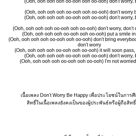
(Ooh, ooh ooh ooh oo-ooh ooh oo-ooh) don't worry,
(Ooh, ooh ooh ooh oo-ooh ooh oo-ooh) don't worry
(Ooh, ooh ooh ooh oo-ooh ooh oo-ooh) don't worry,
(Ooh, ooh ooh ooh oo-ooh ooh oo-ooh) don't worry, don't d
(Ooh, ooh ooh ooh oo-ooh ooh oo-ooh) put a smile in
(Ooh, ooh ooh ooh oo-ooh ooh oo-ooh) don't bring everybod
don't worry
(Ooh, ooh ooh ooh oo-ooh ooh oo-ooh) it will soon pass, 
(Ooh, ooh ooh ooh oo-ooh ooh oo-ooh) don't worry,
(Ooh, ooh ooh ooh oo-ooh ooh oo-ooh) I'm not worried
เนื้อเพลง Don't Worry Be Happy เพื่อประโยชน์ในการศึ
สิทธิ์ในเนื้อเพลงยังคงเป็นของผู้ประพันธ์หรือผู้ถือสิทธิ