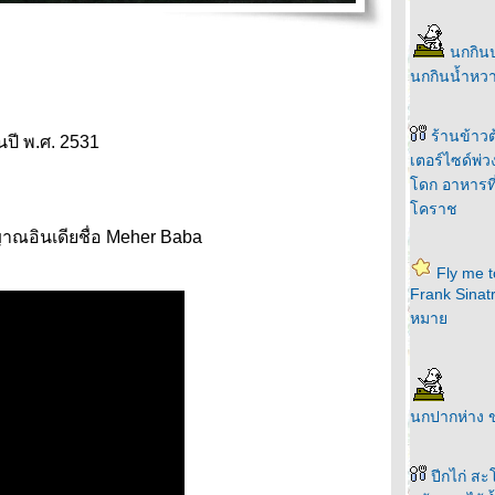
นกกินป
นกกินน้ำหว
ร้านข้าว
นปี พ.ศ. 2531
เตอร์ไซด์พ่
ดก อาหารที่ค
คราช
ญาณอินเดียชื่อ Meher Baba
Fly me t
Frank Sinatr
หมา
นกปากห่าง 
ปีกไก่ สะโ