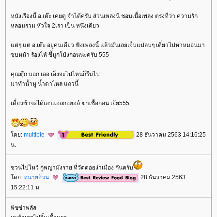
หนังเรื่องนี้ อ.เต๊ะ เคยดู จำได้ครับ ส่วนเพลงนี่ ชอบเนื้อเพลง ตรงที่ว่า ความรัก
หลอมรวม หัวใจ 2เรา เป็น หนึ่งเดียว
ต่ๆ แต่ อ.เต๊ะ อยู่คนเดียว ฟังเพลงนี้ แล้วมันเลยเจ็บแปลบๆ เดี๋ยวไปหาหมอนมา
ซบหน้า ร้องไห้ ขี้มูกโป่งก่อนนะครับ 555
คุณตุ๊ก บอก เออ เอ็งจะไปไหนก็รีบไป
มาทำน้ำหู น้ำตาไหล แถวนี้
เดี๋ยวข้าจะได้เอาแอลกอฮอล์ ฆ่าเชื้อก่อน เย้ย555
ดย:
multiple
28 ธันวาคม 2563 14:16:25
น.
ชวนไปไหว้ กู่พญามังราย ที่วัดดอยงำเมือง กันครับ
ดย:
ทนายอ้วน
28 ธันวาคม 2563
15:22:11 น.
พิซซ่าพลัส