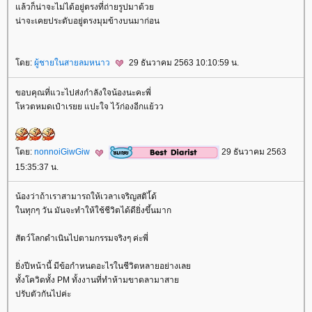
ล้วก็น่าจะไม่ได้อยู่ตรงที่ถ่ายรูปมาด้ว
น่าจะเคยประดับอยู่ตรงมุมข้างบนมาก่อน
ดย:
ผู้ชายในสายลมหนาว
29 ธันวาคม 2563 10:10:59 น.
ขอบคุณที่แวะไปส่งกำลังใจน้องนะคะพี่
หวตหมดเป๋าเรยย แปะใจ ไว้ก่องอีกแย้วว
ดย:
nonnoiGiwGiw
29 ธันวาคม 2563
15:35:37 น.
น้องว่าถ้าเราสามารถให้เวลาเจริญสติไ้ด้
นทุกๆ วัน มันจะทำให้ใช้ชีวิตได้ดียิ่งขึ้นมาก
สัตว์โลกดำเนินไปตามกรรมจริงๆ ค่ะพี่
ิ่งปีหน้านี้ มีข้อกำหนดอะไรในชีวิตหลายอย่างเล
ทั้งโควิดทั้ง PM ทั้งงานที่ทำห้ามขาดลามาสา
ปรับตัวกันไปค่ะ