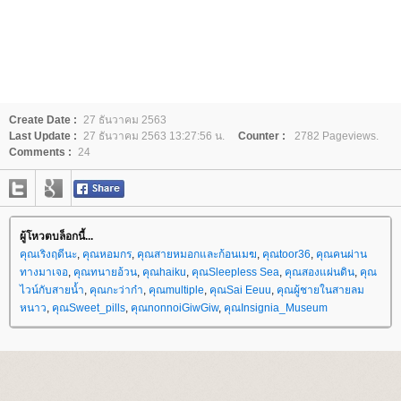
Create Date :
27 ธันวาคม 2563
Last Update :
27 ธันวาคม 2563 13:27:56 น.
Counter :
2782 Pageviews.
Comments :
24
ผู้โหวตบล็อกนี้...
คุณเริงฤดีนะ
,
คุณหอมกร
,
คุณสายหมอกและก้อนเมฆ
,
คุณtoor36
,
คุณคนผ่าน
ทางมาเจอ
,
คุณทนายอ้วน
,
คุณhaiku
,
คุณSleepless Sea
,
คุณสองแผ่นดิน
,
คุณ
ไวน์กับสายน้ำ
,
คุณกะว่าก๋า
,
คุณmultiple
,
คุณSai Eeuu
,
คุณผู้ชายในสายลม
หนาว
,
คุณSweet_pills
,
คุณnonnoiGiwGiw
,
คุณInsignia_Museum