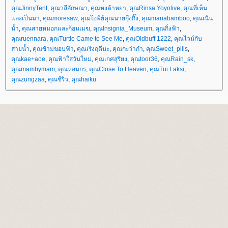
คุณJinnyTent
,
คุณวลีลักษณา
,
คุณหงต้าหยา
,
คุณRinsa Yoyolive
,
คุณที่เห็น
ละเป็นมา
,
คุณmoresaw
,
คุณโอพีย์คุณนายกุ๊งกิ๊ง
,
คุณmariabamboo
,
คุณเนิน
น้ำ
,
คุณสายหมอกและก้อนเมฆ
,
คุณInsignia_Museum
,
คุณกิ่งฟ้า
,
คุณruennara
,
คุณTurtle Came to See Me
,
คุณOldbuff 1222
,
คุณไวน์กับ
สายน้ำ
,
คุณข้ามขอบฟ้า
,
คุณเริงฤดีนะ
,
คุณกะว่าก๋า
,
คุณSweet_pills
,
คุณkae+aoe
,
คุณฟ้าใสวันใหม่
,
คุณเกศสุริยง
,
คุณtoor36
,
คุณRain_sk
,
คุณmambymam
,
คุณหอมกร
,
คุณClose To Heaven
,
คุณTui Laksi
,
คุณzungzaa
,
คุณชีริว
,
คุณhaiku