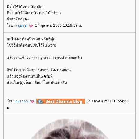
พี่ติ๋วใช้โค้ดเก่าอัพบล้อค
ทีมงานให้ใช้แบบใหม่ จะได้ไม่หา
กำลังหัดอยู่ค่ะ
ดย:
หมุยจุ๋
17 ตุลาคม 2560 10:19:19 น.
ผมไม่เคยทำดร๊าฟเลยครับพี่ตุ๊ก
ช้วิธีทำต้นฉบับเก็บไว้ใน word
ล้วตอนเช้าค่อย copy มาวางตอนทำบล็อกครับ
ถ้ามีปัญหาบล้อกหายอาจจะต้องหยุดก่อน
ล้วแจ้งทีมงานทันทีนะครับพี่
ส่วนใหญ่กู้บล็อกกลับมาได้แน่นอนครับ
ดย:
กะว่าก๋า
17 ตุลาคม 2560 11:24:33
น.