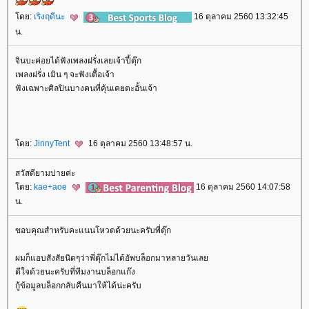
ดย:
เริงฤดีนะ
16 ตุลาคม 2560 13:32:45
น.
จินบะค่อยได้ฟังเพลงฝรั่งเลยเจ้าปี้ตุ๊ก
เพลงฝรั่ง เมิน ๆ จะฟังเตื้อเจ้า
ฟังเฉพาะศิลปินบางคนที่คุ้นเคยตะอั้นเจ้า
ดย:
JinnyTent
16 ตุลาคม 2560 13:48:57 น.
สวัสดียามบ่ายค่ะ
ดย:
kae+aoe
16 ตุลาคม 2560 14:07:58
น.
ขอบคุณสำหรับคะแนนโหวตด้วยนะครับพี่ตุ๊ก
ผมก็แอบสังสัยนิดๆว่าพี่ตุ๊กไม่ได้อัพบล็อกมาหลายวันเล
ดีใจด้วยนะครับที่ทีมงานบล็อกแก๊ง
กู้ข้อมูลบล็อกกลับคืนมาให้ได้น่ะครับ