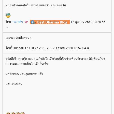
ผมว่าทำต้นฉบับใน word เซฟกว่าเยอะเลยครับ
ดย:
กะว่าก๋า
17 ตุลาคม 2560 13:20:55
น.
เพราะครับเอื้อยหมอ
ดย: ็ีHunnall IP: 110.77.236.120 17 ตุลาคม 2560 18:57:04 น.
สวัสดีเจ๊า คุณตุ๊ก ขอบคุณกำลังใจเจ๊าต๋อนนี้เป็นจ่างฟ้อนจิตอาสา อิอิ ฟ้อนก็บ่า
ปองามมอกตวยเปิ้นไปเต้าอั้นเจ๊า
มาฟังเพลงม่วนๆแหมรอบเจ๊า
หลับฝันดีเจ๊า