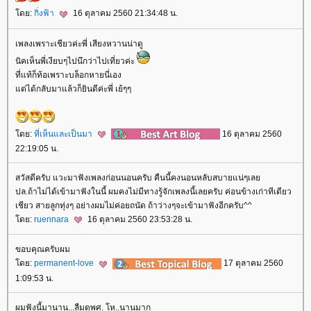
ดย:
กิ่งฟ้า
16 ตุลาคม 2560 21:34:48 น.
เพลงเพราะเชียวค่ะพี่ เสียงหวานน่าดู
นิคเห็นพี่เงียบๆไปนึกว่าไปเที่ยวค่ะ
ที่แท้ก็ท้อเพราะบล็อกหายนี่เอง
ต่ได้กลับมาแล้วก็ยินดีค่ะพี่ เย้ๆๆ
ดย:
ที่เห็นและเป็นมา
16 ตุลาคม 2560
22:19:05 น.
สวัสดีครับ แวะมาฟังเพลงก่อนนอนครับ คืนนี้คงนอนหลับสบายแน่ๆเล
ปล.ถ้าไม่ได้เข้ามาฟังในนี้ ผมคงไม่มีทางรู้จักเพลงนี้เลยครับ ค่อนข้างเก่าทีเดียว
เชียว สายลูกทุ่งๆ อย่างผมไม่ค่อยถนัด ถ้าว่างๆจะเข้ามาฟังอีกครับ^^
ดย:
ruennara
16 ตุลาคม 2560 23:53:28 น.
ขอบคุณครับผม
ดย:
permanent-love
17 ตุลาคม 2560
1:09:53 น.
ผมฟังนี้มานาน...ลืมดูพศ. โห..นานมาก