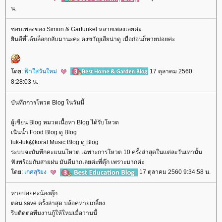
น.
ชอบเพลงของ Simon & Garfunkel หลายเพลงเลยค่ะ
ินดีที่ได้บล็อกกลับมานะคะ คงขวัญเสียน่าดู เมื่อก่อนก็หายบ่อยค่ะ
ดย:
ฟ้าใสวันใหม่
17 ตุลาคม 2560
8:28:03 น.
บันทึกการโหวต Blog ในวันนี้
ผู้เขียน Blog หมวดเนื้อหา Blog ได้รับโหวต
เนินน้ำ Food Blog ดู Blog
tuk-tuk@korat Music Blog ดู Blog
ระบบจะบันทึกคะแนนโหวต เฉพาะการโหวต 10 ครั้งล่าสุดในแต่ละวันเท่านั้น
ฟังพร้อมกับสายฝน มันดีมากเลยค่ะพี่ตุ๊ก เพราะมากค่ะ
ดย:
เกศสุริยง
17 ตุลาคม 2560 9:34:58 น.
หายบ่อยค่ะน้องตุ๊ก
ตอน save ครั้งล่าสุด บล้อคหายเกลี้ยง
รีบติดต่อทีมงานกู้ให้ใหม่เมื่อวานนี้