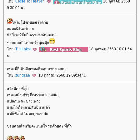
ดย:
Close To Heaven
18 ตุลาคม 2560
9:30:02 น.
เพลงโปรดของเราด้ว
อมตะนิรันดร์กาล
ฟังกี่เวอร์ชั่นก็เพราะทุกอันนะคะ
ขอบคุณคำแปลคร้าคุณตุ๊ก
ดย:
Tui Laksi
18 ตุลาคม 2560 10:01:54
น.
เพลงนี้ก็เป็นอีกเพลงที่ชอบมากๆเลยค่ะ
ดย:
zungzaa
18 ตุลาคม 2560 19:09:34 น.
สวัสดีค่ะ พี่ตุ๊ก
เพลงสมัยเก่าๆ ก็เพราะเยอะเลยค่ะ
ปลกนะคะ บางเพลง
ต่งไว้ตั้งหลายสิบปีมาแล้ว
ต่ก็ฟังได้ ไม่ตกยุคเลยค่ะ
ขอบคุณสำหรับคะแนนโหวตด้วยค่ะ พี่ตุ๊ก