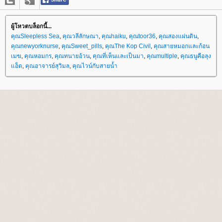
ผู้โหวตบล็อกนี้...
คุณSleepless Sea
,
คุณวลีลักษณา
,
คุณhaiku
,
คุณtoor36
,
คุณสองแผ่นดิน
,
คุณnewyorknurse
,
คุณSweet_pills
,
คุณThe Kop Civil
,
คุณสายหมอกและก้อน
เมฆ
,
คุณหอมกร
,
คุณทนายอ้วน
,
คุณที่เห็นและเป็นมา
,
คุณmultiple
,
คุณธนูคือลุง
อ็ด
,
คุณอาจารย์สุวิมล
,
คุณไวน์กับสายน้ำ