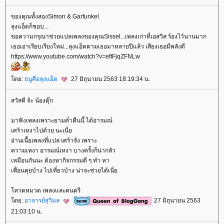
ของคุณทั้งสองSimon & Garfunkel
ลุงแอ็ดก็ชอบ...
ขอความกรุณาช่วยแปลเพลงของคุณSissel...เพลงเก่าที่เอสวิส ร้องไว้นานมาก
เธอเอาเรียบเรียงใหม่...ลุงแอ็ดตามเธอมาหลายปีแล้ว เสียงเธอมีพลังดี
https://www.youtube.com/watch?v=eftFjqZFNLw
ดย:
ธนูคือลุงแอ็ด
27 มิถุนายน 2563 18:19:34 น.
สวัสดี จ้ะ น้องตุ๊ก
มาฟังเพลงเพราะยามค่ำคืนนี้ ได้อารมณ์
เศร้าเหงาไปด้วย นะเนี่
อ่านเนื้อเพลงที่แปล เศร้าจัง เพราะ
ความเหงา อารมณ์เหงา บางครั้งก็น่ากลัว
เหมือนกันนะ ต้องหากิจกรรมดี ๆ ทำ หา
เพื่อนคุยบ้าง ไปเที่ยวบ้าง น่าจะช่วยได้เนี่
หวดหมวด เพลงและดนตรี
ดย:
อาจารย์สุวิมล
27 มิถุนายน 2563
21:03:10 น.