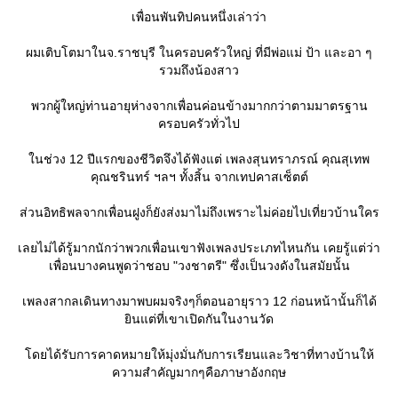
เพื่อนพันทิปคนหนึ่งเล่าว่า
ผมเติบโตมาในจ.ราชบุรี ในครอบครัวใหญ่ ที่มีพ่อแม่ ป้า และอา ๆ
รวมถึงน้องสาว
พวกผู้ใหญ่ท่านอายุห่างจากเพื่อนค่อนข้างมากกว่าตามมาตรฐาน
ครอบครัวทั่วไป
นช่วง 12 ปีแรกของชีวิตจึงได้ฟังแต่ เพลงสุนทราภรณ์ คุณสุเทพ
คุณชรินทร์ ฯลฯ ทั้งสิ้น จากเทปคาสเซ็ตต์
ส่วนอิทธิพลจากเพื่อนฝูงก็ยังส่งมาไม่ถึงเพราะไม่ค่อยไปเที่ยวบ้านใคร
เลยไม่ได้รู้มากนักว่าพวกเพื่อนเขาฟังเพลงประเภทไหนกัน เคยรู้แต่ว่า
เพื่อนบางคนพูดว่าชอบ "วงชาตรี" ซึ่งเป็นวงดังในสมัยนั้น
เพลงสากลเดินทางมาพบผมจริงๆก็ตอนอายุราว 12 ก่อนหน้านั้นก็ได้
ินแต่ที่เขาเปิดกันในงานวัด
ดยได้รับการคาดหมายให้มุ่งมั่นกับการเรียนและวิชาที่ทางบ้านให้
ความสำคัญมากๆคือภาษาอังกฤษ