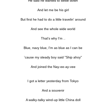
He said he wanted to settle down
And let me be his girl
But first he had to do a little travelin' around
And see the whole wide world
That's why I'm ..
Blue, navy blue, I'm as blue as I can be
'cause my steady boy said "Ship ahoy"
And joined the Nay-ee-ay-vee
I got a letter yesterday from Tokyo
And a souvenir
A walky-talky wind-up little China doll