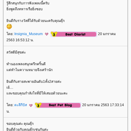
รู้สึกสนุกกับการฟังเพลงนี้ครับ
ิ่งพูดถึงทหารเรือยิ่งชอบ
ินดีกับรางวัลที่ได้รับด้วยนะครับคุณตุ๊ก
ดย:
Insignia_Museum
20 มกราคม
2563 16:53:12 น.
สวัสดีมีสุขค่ะ
ทำนองเพลงสนุกครึกคริ้นดี
ต่ทำไมความหมายจึงเศร้านัก
ินดีกับสายสะพายอันดับ1ทั้ง2สายค่ะ
เย้....
ละขอบคุณกำลังใจที่มีให้เสมอด้วยนะคะ
ดย:
ตะลีกีปัส
20 มกราคม 2563 17:33:14
น.
ขอบคุณค่ะ คุณตุ๊ก
ินดีด้วยกับคุณตุ๊กเช่นกันค่ะ