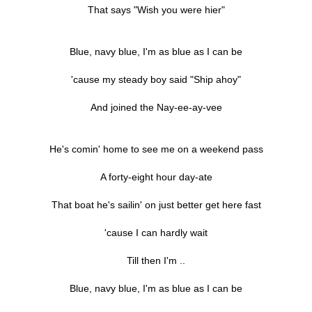
That says "Wish you were hier"
Blue, navy blue, I'm as blue as I can be
'cause my steady boy said "Ship ahoy"
And joined the Nay-ee-ay-vee
He's comin' home to see me on a weekend pass
A forty-eight hour day-ate
That boat he's sailin' on just better get here fast
'cause I can hardly wait
Till then I'm ..
Blue, navy blue, I'm as blue as I can be