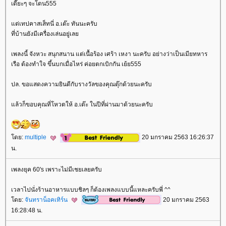
เดี๊ยะๆ จะโดน555
ต่เทปคาสเส็ทนี่ อ.เต๊ะ ทันนะครับ
ที่บ้านยังมีเครื่องเล่นอยู่เล
เพลงนี้ จังหวะ สนุกสนาน แต่เนื้อร้อง เศร้า เหงา นะครับ อย่างว่าเป็นเมียทหาร
เรือ ต้องทำใจ ขึ้นบกเมื่อไหร่ ค่อยตกเบิกกัน เย้ย555
ปล. ขอแสดงความยินดีกับรางวัลของคุณตุ๊กด้วยนะครับ
ล้วก็ขอบคุณที่โหวตให้ อ.เต๊ะ ในปีที่ผ่านมาด้วยนะครับ
ดย:
multiple
20 มกราคม 2563 16:26:37
น.
เพลงยุค 60's เพราะไม่มีเชยเลยครับ
เวลาไปนั่งร้านอาหารแบบชิลๆ ก็ต้องเพลงแบบนี้แหละครับพี่ ^^
ดย:
จันทราน็อคเทิร์น
20 มกราคม 2563
16:28:48 น.