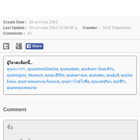
Create Date :
20 มกราคม 2563
Last Update :
20 มกราคม 2563 12:49:36 น.
Counter :
3932 Pageviews.
Comments :
25
ผู้โหวตบล็อกนี้...
คุณกะว่าก๋า
,
คุณnonnoiGiwGiw
,
คุณmultiple
,
คุณจันทราน็อคเทิร์น
,
คุณInsignia_Museum
,
คุณตะลีกีปัส
,
คุณkae+aoe
,
คุณhaiku
,
คุณอุ้มสี
,
คุณSai
Eeuu
,
คุณสายหมอกและก้อนเมฆ
,
คุณสาวไกด์ใจซื่อ
,
คุณเกศสุริยง
,
คุณชีริว
,
คุณnewyorknurse
Comment