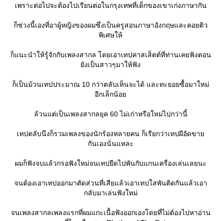
เพราะต่อไปจะต้องไปเรียนต่อในกรุงเทพที่เด็กของเขาเก่งภาษากัน
ก็ช่วงนี้เองที่อาผู้หญิงของผมซึ่งเป็นครูสอนภาษาอังกฤษและคอยติว
พิเศษให้
ก็แนะนำให้รู้จักกับเพลงสากล โดยเอาเทปคาสเส็ตต์ที่ท่านเคยฟังตอน
ังเป็นสาวๆมาให้ฟัง
ก็เป็นม้วนเทปประมาณ 10 กว่าตลับเห็นจะได้ และทะยอยซื้อมาใหม่
อีกเล็กน้อ
ล้วนแต่เป็นเพลงสากลยุค 60 ไม่เก่าหรือใหม่ไปกว่านี้
เทปตลับนึงก็รวมเพลงของนักร้องหลายคน ก็เรียกว่าเทปผีอัดขา
กันเองนั่นแหละ
ผมก็ฟังจบแล้วกรอฟังใหม่จนเทปยืดไปพันกับแกนเครื่องเล่นเลยนะ
จนต้องเอาเทปออกมาตัดส่วนที่เสียแล้วเอาเทปใสพันติดกันแล้วเอา
กลับมาเล่นฟังใหม่
จนเพลงสากลเพลงแรกที่ผมแกะเนื้อฟังออกเองโดยที่ไม่ต้องไปหาอ่าน