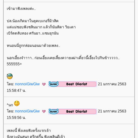
เข้ามาฟังเพลงค่ะ..
ปล.น้องเกิดมาในยุคเบเกอรี่มิวสิค
ต่แม่ชอบฟังชลินมาก แล้วก็นันทิดา วิยะดา
เบิร์ดตลับทอง ศรันยา..แซมยุรนัน
หนอนนี่ถูกกล่อมนอนมาด้วยเพลง..
นอกเอี้ยงจ๋าาาา.. ก่อนเอี้ยงเคยเลี้ยงควายเฒ่าเดี๋ยวนี้เอี้ยงไปกินข้าวววว..
555555+
ดย:
nonnoiGiwGiw
21 มกราคม 2563
15:58:47 น.
*นก
ดย:
nonnoiGiwGiw
21 มกราคม 2563
15:59:56 น.
เพลงนี้ พึ่งเคยฟังครั้งแรกเจ้า
จังหวะมันสนุก ครึกครึ้น ฟังเพลินดีเจ้า