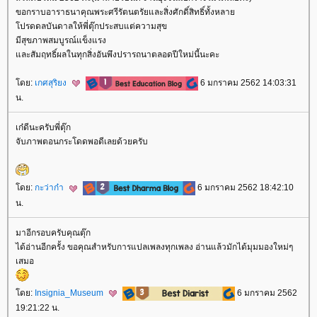
ขอกราบอาราธนาคุณพระศรีรัตนตรัยและสิ่งศักดิ์สิทธิ์ทั้งหลา
ปรดดลบันดาลให้พี่ตุ๊กประสบแต่ความสุข
มีสุขภาพสมบูรณ์แข็งแรง
ละสัมฤทธิ์ผลในทุกสิ่งอันพึงปรารถนาตลอดปีใหม่นี้นะคะ
ดย:
เกศสุริยง
6 มกราคม 2562 14:03:31
น.
เก๋ดีนะครับพี่ตุ๊ก
จับภาพตอนกระโดดพอดีเลยด้วยครับ
ดย:
กะว่าก๋า
6 มกราคม 2562 18:42:10
น.
มาอีกรอบครับคุณตุ๊ก
ได้อ่านอีกครั้ง ขอคุณสำหรับการแปลเพลงทุกเพลง อ่านแล้วมักได้มุมมองใหม่ๆ
เสมอ
ดย:
Insignia_Museum
6 มกราคม 2562
19:21:22 น.