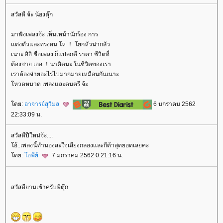
สวัสดี จ้ะ น้องตุ๊ก
มาฟังเพลงจ้ะ เห็นเหน้านักร้อง การ
ต่งตัวและทรงผม โห ！ โยกหัวน่ากลัว
เนาะ อิอิ ชื่อเพลง ก็แปลกดี ราคา ชีวิตที่
ต้องจ่าย เออ ！น่าคิดนะ ในชีวิตของเรา
เราต้องจ่ายอะไรไปมากมายเหมือนกันเนาะ
หวดหมวด เพลงและดนตรี จ้ะ
ดย:
อาจารย์สุวิมล
6 มกราคม 2562
22:33:09 น.
สวัสดีปีใหม่จ้ะ....
อ้..เพลงนี้ทำนองสะใจเสียงกลองและกีต้าสุดยอดเลยคะ
ดย:
อพีย์
7 มกราคม 2562 0:21:16 น.
สวัสดียามเช้าครับพี่ตุ๊ก