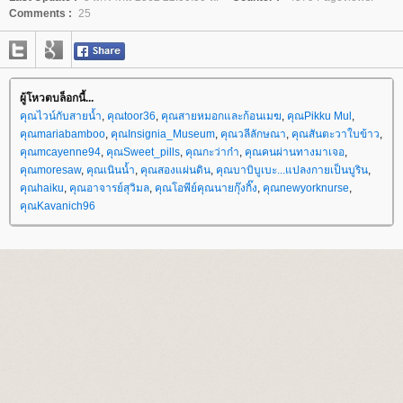
Comments :
25
ผู้โหวตบล็อกนี้...
คุณไวน์กับสายน้ำ
,
คุณtoor36
,
คุณสายหมอกและก้อนเมฆ
,
คุณPikku Mul
,
คุณmariabamboo
,
คุณInsignia_Museum
,
คุณวลีลักษณา
,
คุณสันตะวาใบข้าว
,
คุณmcayenne94
,
คุณSweet_pills
,
คุณกะว่าก๋า
,
คุณคนผ่านทางมาเจอ
,
คุณmoresaw
,
คุณเนินน้ำ
,
คุณสองแผ่นดิน
,
คุณบาบิบูเบะ...แปลงกายเป็นบูริน
,
คุณhaiku
,
คุณอาจารย์สุวิมล
,
คุณโอพีย์คุณนายกุ๊งกิ๊ง
,
คุณnewyorknurse
,
คุณKavanich96