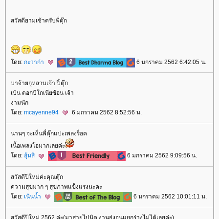
สวัสดียามเช้าครับพี่ตุ๊ก
ดย:
กะว่าก๋า
6 มกราคม 2562 6:42:05 น.
บ่าจ้ายกุหลาบเจ้า ปี้ตุ๊ก
เป๋น ดอกบีโกเนียซ้อน เจ้า
งามนัก
ดย:
mcayenne94
6 มกราคม 2562 8:52:56 น.
นานๆ จะเห็นพี่ตุ๊กแปะเพลงร็อค
เนื้อเพลงโอมากเลยค่ะ
ดย:
อุ้มสี
6 มกราคม 2562 9:09:56 น.
สวัสดีปีใหม่ค่ะคุณตุ๊ก
ความสุขมาก ๆ สุขภาพแข็งแรงนะคะ
ดย:
เนินน้ำ
6 มกราคม 2562 10:01:11 น.
สวัสดีปีใหม่ 2562 ค่ะ(มาสายไปนิด งานยุ่งจนแยกร่างไม่ได้เลยค่ะ)