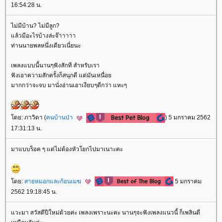
16:54:28 น.
ไม่มีบ้าน? ไม่มีลูก?
ล้วมีอะไรบ้างล่ะจ๊าาาาา
ท่านนายพลหนึ่งเดียวเนี่ยนะ
เพลงแบบนี้นานๆฟังสักที สำหรับเรา
ฟังเอาความสักครั้งก็สนุกดี แต่มันเหนื่อ
มากกว่าจะจบ มานั่งอ่านเอาเงียบๆดีกว่า แหะๆ
ดย: ภาวิดา (
คนบ้านป่า
) 5 มกราคม 2562
17:31:13 น.
มาแบบร็อค ๆ แต่ไม่ต้องหัวโยกไปมาเนาะคะ
ดย:
สายหมอกและก้อนเมฆ
5 มกราคม
2562 19:18:45 น.
วะมา สวัสดีปีใหม่ด้วยค่ะ เพลงเพราะนะคะ นานๆจะฟังเพลงแนวนี้ ก็เพลินดี