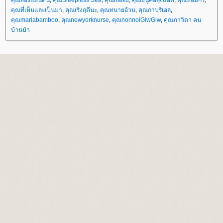
คุณสองแผ่นดิน
,
คุณSleepless Sea
,
คุณhaiku
,
คุณธนูคือลุงแอ็ด
,
คุณหอมกร
,
คุณที่เห็นและเป็นมา
,
คุณเริงฤดีนะ
,
คุณทนายอ้วน
,
คุณกาบริเอล
,
คุณmariabamboo
,
คุณnewyorknurse
,
คุณnonnoiGiwGiw
,
คุณภาวิดา คน
บ้านป่า