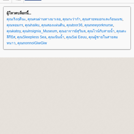
ผู้โหวตบล็อกนี้...
คุณเริงฤดีนะ
,
คุณคนผ่านทางมาเจอ
,
คุณกะว่าก๋า
,
คุณสายหมอกและก้อนเมฆ
,
คุณหอมกร
,
คุณhaiku
,
คุณสองแผ่นดิน
,
คุณtoor36
,
คุณnewyorknurse
,
คุณkatoy
,
คุณInsignia_Museum
,
คุณอาจารย์สุวิมล
,
คุณไวน์กับสายน้ำ
,
คุณตะ
ลีกีปัส
,
คุณSleepless Sea
,
คุณเนินน้ำ
,
คุณSai Eeuu
,
คุณผู้ชายในสายลม
หนาว
,
คุณnonnoiGiwGiw