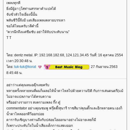
เพลงทุกที
ิ่งมีผู้อาวุโสท่านสรรหาคำแปลได้
จับขั่วหัวใจเยี่ยงนี้นั้น
พลันชีวีนี้จึงมี แต่เสียงเพลงคลายบรรเทา
ขอได้ไหมครับวลีคำนี้
"ควรนึกถึงแค่ซึมซับ อย่าให้จับประทับนาน"
T T
ดย: dentz metal. IP: 192.168.182.68, 124.121.34.45 วันที่: 16 ตุลาคม 2554
เวลา:20:30:48 น.
ดย:
tuk-tuk@korat
27 กันยายน 2563
8:45:48 น.
อย่าว่าแต่คุณหมอตุ๊กเลยครับ
หลายครั้งหลายหนที่ผมก็เผลอไห้น้ำตาไหลไปด้วยความปิติ กับการเล่นดนตรี(แม้
ไม่อาจแปลภาษาได้ครบความ
หรืออย่างรายการ สงครามเพลง กิ๊ก ดู๋
commentator อย่างคุณชมพู ฟรุ๊ตตี้/สุนารี ราชสีมา/คุณตั๊กและอีกหลายคน เองก็
น้ำตาไหลออกทีวีออกบ่อ
ดารารับเชิญบางท่านถึงกับปล่อยโฮออกมาอย่างไม่อายเลยก็มี
ก็เพราะประทับใจในน้ำเสียงเด็กการแสดงออก