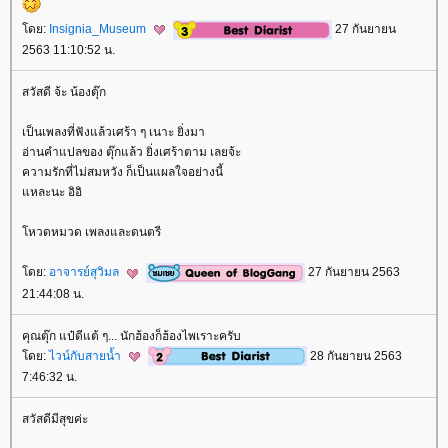
ดย:
Insignia_Museum
27 กันยายน
2563 11:10:52 น.
สวัสดี จ้ะ น้องตุ๊ก
เป็นเพลงที่ฟังแล้วเศร้า ๆ เนาะ ยิ่งมา
อ่านคำแปลของ ตุ๊กแล้ว ยิ่งเศร้าตาม เลยจ้ะ
ความรักที่ไม่สมหวัง ก็เป็นแผลใจอย่างนี้
หละนะ อิอิ
หวดหมวด เพลงและดนตรี
ดย:
อาจารย์สุวิมล
27 กันยายน 2563
21:44:08 น.
คุณตุ๊ก แป๋ดีแต้ ๆ... นักฮ้องก็ฮ้องไพเราะครับ
ดย:
ไวน์กับสายน้ำ
28 กันยายน 2563
7:46:32 น.
สวัสดีมีสุขค่ะ