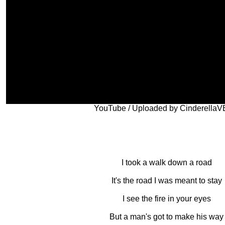
YouTube / Uploaded by Cinderella
I took a walk down a road
It's the road I was meant to stay
I see the fire in your eyes
But a man's got to make his way