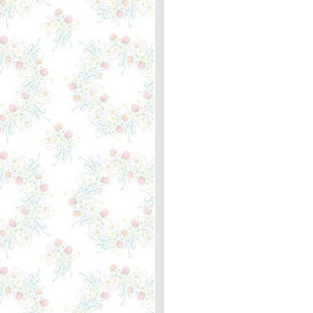
กิโลเมตรที่ 358 เขียนใหม่อีก
ครั้ง
You're Only Lonely - J.D.
Souther ... ตะพาบหลัก
กิโลเมตรที่ 357
After All - Cher and Peter
Cetera ... ตะพาบหลัก
กิโลเมตรที่ 356
People Are Crazy - Billy
Currington ... ตะพาบ 355 "3
in 1"
The last farewell - Roger
Whittaker ... ความหมา
Hit the road Jack! - Ray
Charles ... ความหมา
Believe & If I Could Turn
Back Time - Cher ... หลัก
กิโลเมตรที่ 354
Tequila Sunrise - Eagles ...
ตะพาบ หลักกิโลเมตรที่ 353
Peace Train - Cat Stevens
... ตะพาบหลักกิโลเมตรที่
352