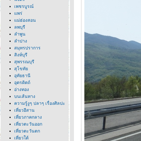
เพชรบูรณ์
พร่
ม่ฮ่องสอน
ลพบุรี
ลำพูน
ลำปาง
สมุทรปราการ
สิงห์บุรี
สุพรรณบุรี
สุโขทั
อุทัยธานี
อุตรดิตถ์
อ่างทอง
บนเส้นทาง
ความรู้งูๆ ปลาๆ เรื่องศิลปะ
เที่ยวอีสาน
เที่ยวภาคกลาง
เที่ยวตะวันออก
เที่ยวตะวันตก
เที่ยวใต้