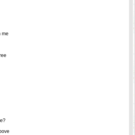
n me
ree
ve?
above