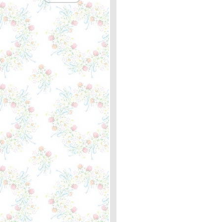
I Don't Want To Talk About
It - Marit Larsen ... หลัก
กิโลเมตรที่ 361บล็อกแรกที่
เขียน
Help Me Make It Through
the Night - Kris
Kristofferson ... ความหมา
I'm On My Way - Cliff
Richard ... ความหมา
Rose Garden - Lynn
Anderson ... ความหมา
What Difference A Day
Makes - Rod Stewart ...
หลักกิโลเมตรที่ 360 สอง
มาตรฐาน
Reggae Ambassador -
Third World ... ความหมา
The Shadow of Your Smile
- Tony Bennett ... หลัก
กิโลเมตรที่ 359 "รอยยิ้มที่
ไม่มีวันลืม"
You Never Gave Up on Me
- Crystal Gayle ... หลัก