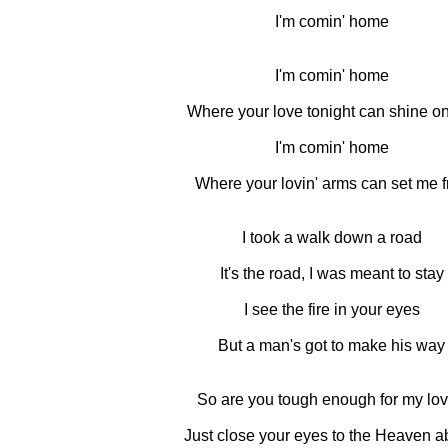
I'm comin' home
I'm comin' home
Where your love tonight can shine o
I'm comin' home
Where your lovin' arms can set me f
I took a walk down a road
It's the road, I was meant to stay
I see the fire in your eyes
But a man's got to make his way
So are you tough enough for my lo
Just close your eyes to the Heaven 