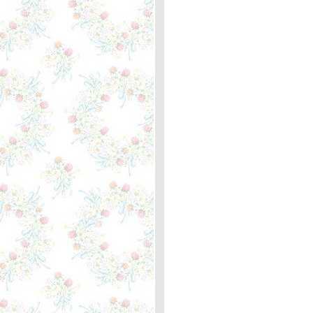
Just the Way You Are - Billy
Joel ... ความหมา
The Load Out / Stay -
Jackson Browne /
Rosemary Butler, Lindley ...
ความหมา
When You Love Someone -
Bryan Adams ... ตะภาพหลัก
กิโลเมตรที่ 351 ตัวประหลาด
The Fairest of the Seasons
- Nico ... ความหมา
This I Promise You -
NSYNC ... ตะพาบหลัก
กิโลเมตรที่ 350
What I Did For Love - Josh
Groban ... ความหมา
Oh, Pretty Woman - Roy
Orbison ... ความหมา
I Will Whisper Your Name -
Michael Johnson ... ตะพาบ
หลักกิโลเมตรที่ 349
Maggie May - Rod Stewart
... ความหมา