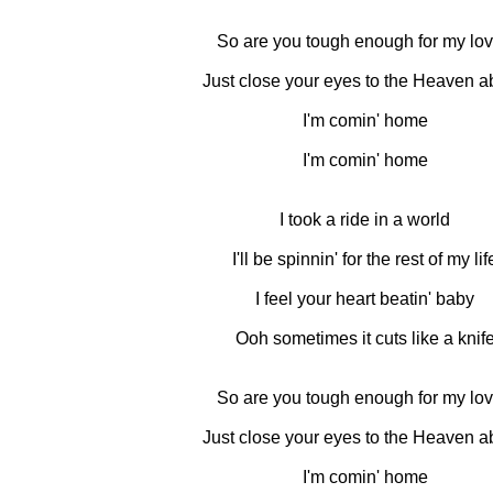
So are you tough enough for my lo
Just close your eyes to the Heaven 
I'm comin' home
I'm comin' home
I took a ride in a world
I'll be spinnin' for the rest of my lif
I feel your heart beatin' baby
Ooh sometimes it cuts like a knif
So are you tough enough for my lo
Just close your eyes to the Heaven 
I'm comin' home