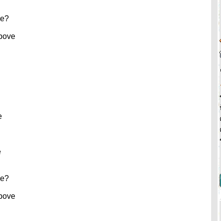
ve?
above
e
e
ve?
above