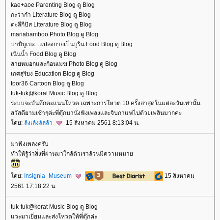
kae+aoe Parenting Blog ดู Blog
กะว่าก๋า Literature Blog ดู Blog
ตะลีกีปัส Literature Blog ดู Blog
mariabamboo Photo Blog ดู Blog
บาบิบูเบะ...แปลงกายเป็นบูริน Food Blog ดู Blog
เนินน้ำ Food Blog ดู Blog
สายหมอกและก้อนเมฆ Photo Blog ดู Blog
เกศสุริยง Education Blog ดู Blog
toor36 Cartoon Blog ดู Blog
tuk-tuk@korat Music Blog ดู Blog
ระบบจะบันทึกคะแนนโหวต เฉพาะการโหวต 10 ครั้งล่าสุดในแต่ละวันเท่านั้น
สวัสดียามเช้าๆค่ะพี่ตุ๊กมานั่งฟังเพลงและจิบกาแฟไปด้วยเพลินมากค่ะ
ดย:
ล้งเล้งลัลล้า
15 สิงหาคม 2561 8:13:04 น.
มาฟังเพลงครับ
ทำให้รู้ว่าสิ่งที่ผ่านมาใกล้ตัวเราล้วนมีความหมา
ดย:
Insignia_Museum
15 สิงหาคม
2561 17:18:22 น.
tuk-tuk@korat Music Blog ดู Blog
วะมาเยี่ยมและส่งโหวตให้พี่ตุ๊กค่ะ