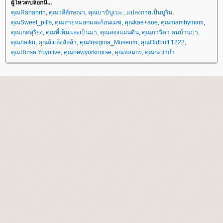
ผู้โหวตบล็อกนี้...
คุณRananrin
,
คุณวลีลักษณา
,
คุณบาบิบูเบะ...แปลงกายเป็นบูริน
,
คุณSweet_pills
,
คุณสายหมอกและก้อนเมฆ
,
คุณkae+aoe
,
คุณmambymam
,
คุณเกศสุริยง
,
คุณที่เห็นและเป็นมา
,
คุณสองแผ่นดิน
,
คุณภาวิดา คนบ้านป่า
,
คุณhaiku
,
คุณล้งเล้งลัลล้า
,
คุณInsignia_Museum
,
คุณOldbuff 1222
,
คุณRinsa Yoyolive
,
คุณnewyorknurse
,
คุณหอมกร
,
คุณกะว่าก๋า