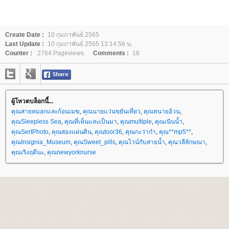
Create Date :
10 กุมภาพันธ์ 2565
Last Update :
10 กุมภาพันธ์ 2565 13:14:56 น.
Counter :
2764 Pageviews.
Comments :
18
ผู้โหวตบล็อกนี้...
คุณสายหมอกและก้อนเมฆ
,
คุณนายแว่นขยันเที่ยว
,
คุณทนายอ้วน
,
คุณSleepless Sea
,
คุณที่เห็นและเป็นมา
,
คุณmultiple
,
คุณเนินน้ำ
,
คุณSertPhoto
,
คุณสองแผ่นดิน
,
คุณtoor36
,
คุณกะว่าก๋า
,
คุณ**mp5**
,
คุณInsignia_Museum
,
คุณSweet_pills
,
คุณไวน์กับสายน้ำ
,
คุณวลีลักษณา
,
คุณเริงฤดีนะ
,
คุณnewyorknurse