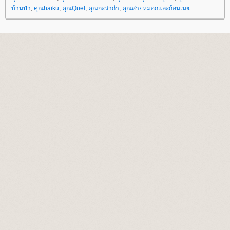
บ้านป่า
,
คุณhaiku
,
คุณQuel
,
คุณกะว่าก๋า
,
คุณสายหมอกและก้อนเมฆ