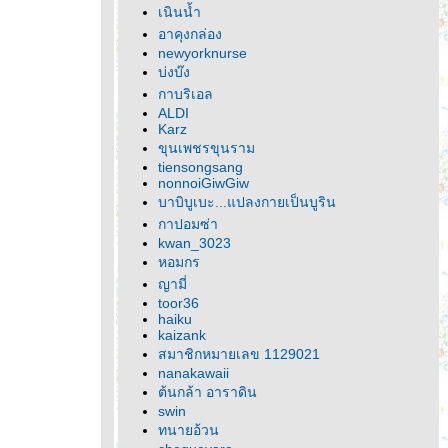
เนินน้ำ
อาคุงกล่อง
newyorknurse
บ่งบ๊ง
กาบริเอล
ALDI
Karz
ขุนเพชรขุนราม
tiensongsang
nonnoiGiwGiw
บาบิบูเบะ...แปลงกายเป็นบูริน
กาปอมซ่า
kwan_3023
หอมกร
ญามี่
toor36
haiku
kaizank
สมาชิกหมายเลข 1129021
nanakawaii
ต้นกล้า อาราดิน
swin
ทนายอ้วน