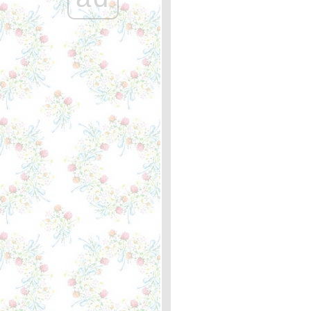
ลึกลับ
I Don't Want To Talk About It
- Marit Larsen ... หลัก
กิโลเมตรที่ 361บล็อกแรกที่
เขียน
Help Me Make It Through
the Night - Kris Kristofferson
... ความหมา
I'm On My Way - Cliff
Richard ... ความหมา
Rose Garden - Lynn
Anderson ... ความหมา
What Difference A Day
Makes - Rod Stewart ... หลัก
กิโลเมตรที่ 360 สอง
มาตรฐาน
Reggae Ambassador - Third
World ... ความหมา
The Shadow of Your Smile -
Tony Bennett ... หลัก
กิโลเมตรที่ 359 "รอยยิ้มที่ไม่มี
วันลืม"