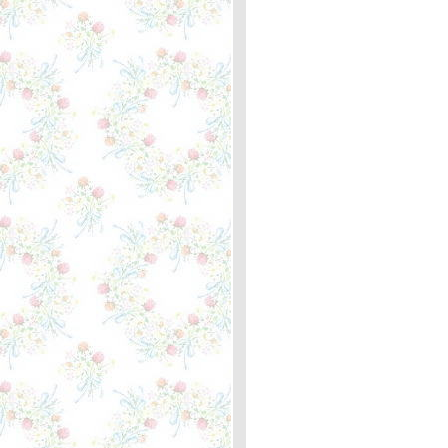
You Never Gave Up on Me -
Crystal Gayle ... หลัก
กิโลเมตรที่ 358 เขียนใหม่อีก
ครั้ง
You're Only Lonely - J.D.
Souther ... ตะพาบหลัก
กิโลเมตรที่ 357
After All - Cher and Peter
Cetera ... ตะพาบหลัก
กิโลเมตรที่ 356
People Are Crazy - Billy
Currington ... ตะพาบ 355 "3
in 1"
The last farewell - Roger
Whittaker ... ความหมา
Hit the road Jack! - Ray
Charles ... ความหมา
Believe & If I Could Turn
Back Time - Cher ... หลัก
กิโลเมตรที่ 354
Tequila Sunrise - Eagles ...
ตะพาบ หลักกิโลเมตรที่ 353
Peace Train - Cat Stevens