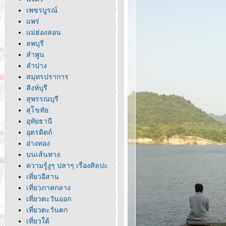
เพชรบูรณ์
พร่
ม่ฮ่องสอน
ลพบุรี
ลำพูน
ลำปาง
สมุทรปราการ
สิงห์บุรี
สุพรรณบุรี
สุโขทั
อุทัยธานี
อุตรดิตถ์
อ่างทอง
บนเส้นทาง
ความรู้งูๆ ปลาๆ เรื่องศิลปะ
เที่ยวอีสาน
เที่ยวภาคกลาง
เที่ยวตะวันออก
เที่ยวตะวันตก
เที่ยวใต้