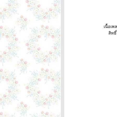
... ตะพาบหลักกิโลเมตรที่ 352
Just the Way You Are - Billy
Joel ... ความหมา
The Load Out / Stay -
Jackson Browne /
Rosemary Butler, Lindley ...
เนื้อเพ
ความหมา
สิทธิ
When You Love Someone -
Bryan Adams ... ตะภาพหลัก
กิโลเมตรที่ 351 ตัวประหลาด
The Fairest of the Seasons
- Nico ... ความหมา
This I Promise You - NSYNC
... ตะพาบหลักกิโลเมตรที่ 350
What I Did For Love - Josh
Groban ... ความหมา
Oh, Pretty Woman - Roy
Orbison ... ความหมา
I Will Whisper Your Name -
Michael Johnson ... ตะพาบ
หลักกิโลเมตรที่ 349
Maggie May - Rod Stewart
... ความหมา
In Dreams - Roy Orbison ...