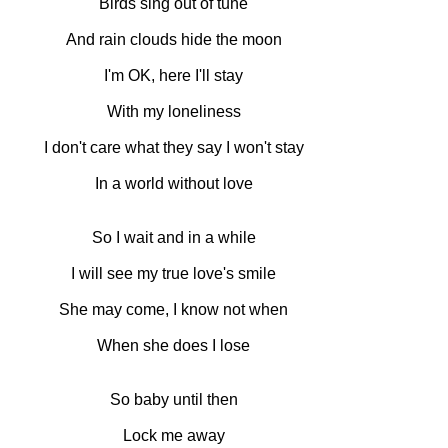
Birds sing out of tune
And rain clouds hide the moon
I'm OK, here I'll stay
With my loneliness
I don't care what they say I won't stay
In a world without love
So I wait and in a while
I will see my true love's smile
She may come, I know not when
When she does I lose
So baby until then
Lock me away