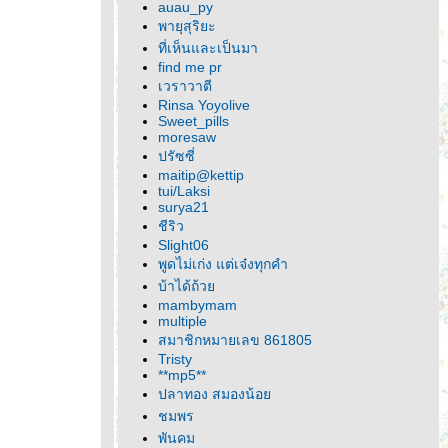
auau_py
พายุสุริยะ
ที่เห็นและเป็นมา
find me pr
เวราวาตี
Rinsa Yoyolive
Sweet_pills
moresaw
ปรัซซี่
maitip@kettip
tui/Laksi
surya21
ชีริว
Slight06
พูดไม่เก่ง แต่เจ๋งทุกคำ
บ้าได้ถ้ว
mambymam
multiple
สมาชิกหมายเลข 861805
Tristy
**mp5**
ปลาทอง สมองน้อ
ชมพร
พันคม