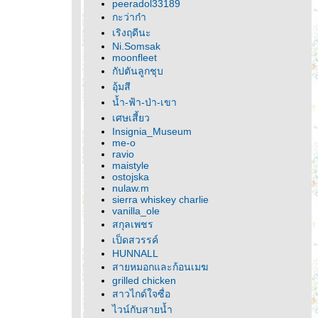
peeradol33189
กะว่าก๋า
เริงฤดีนะ
Ni.Somsak
moonfleet
กัปตันลูกชุบ
อุ้มสี
น้ำ-ฟ้า-ป่า-เขา
เศษเสี้ยว
Insignia_Museum
me-o
ravio
maistyle
ostojska
nulaw.m
sierra whiskey charlie
vanilla_ole
สกุลเพชร
เป็ดสวรรค์
HUNNALL
สายหมอกและก้อนเมฆ
grilled chicken
สาวไกด์ใจซื่อ
ไวน์กับสายน้ำ