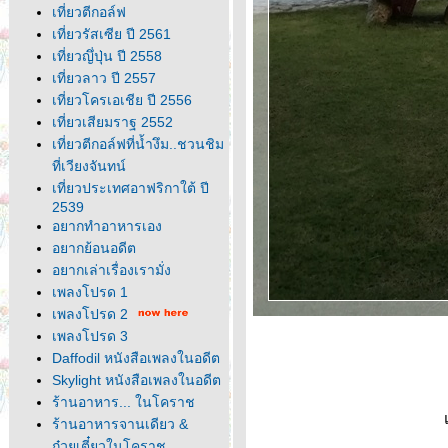
เที่ยวตีกอล์ฟ
เที่ยวรัสเซีย ปี 2561
เที่ยวญึ่ปุ่น ปี 2558
เที่ยวลาว ปี 2557
เที่ยวโครเอเชีย ปี 2556
เที่ยวเสียมราฐ 2552
เที่ยวตีกอล์ฟที่น้ำงึม..ชวนชิม
ที่เวียงจันทน์
เที่ยวประเทศอาฟริกาใต้ ปี
2539
อยากทำอาหารเอง
อยากย้อนอดีต
อยากเล่าเรื่องเรามั่ง
เพลงโปรด 1
เพลงโปรด 2
เพลงโปรด 3
Daffodil หนังสือเพลงในอดีต
Skylight หนังสือเพลงในอดีต
ร้านอาหาร... ในโคราช
ร้านอาหารจานเดียว &
ก๋วยเตี๋ยวในโคราช