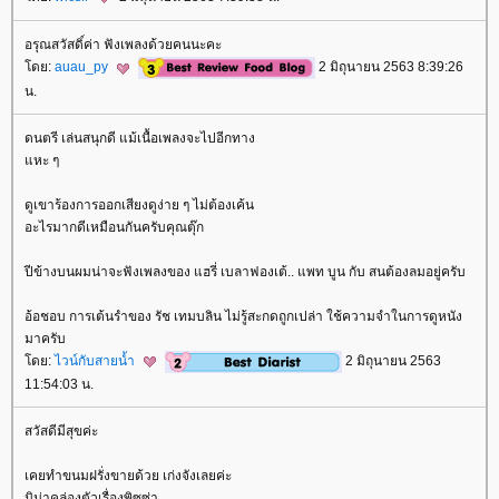
อรุณสวัสดิ์ค่า ฟังเพลงด้วยคนนะคะ
ดย:
auau_py
2 มิถุนายน 2563 8:39:26
น.
ดนตรี เล่นสนุกดี แม้เนื้อเพลงจะไปอีกทาง
หะ ๆ
ดูเขาร้องการออกเสียงดูง่าย ๆ ไม่ต้องเค้น
อะไรมากดีเหมือนกันครับคุณตุ๊ก
ปีข้างบนผมน่าจะฟังเพลงของ แฮรี่ เบลาฟองเต้.. แพท บูน กับ สนต้องลมอยู่ครับ
อ้อชอบ การเต้นรำของ รัช เทมบลิน ไม่รู้สะกดถูกเปล่า ใช้ความจำในการดูหนัง
มาครับ
ดย:
ไวน์กับสายน้ำ
2 มิถุนายน 2563
11:54:03 น.
สวัสดีมีสุขค่ะ
เคยทำขนมฝรั่งขายด้วย เก่งจังเลยค่ะ
มิน่าคล่องตัวเรื่องพิซซ่า