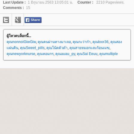
Last Update :
1 มิถุนายน 2563 13:05:01 น.
Counter :
2210 Pageviews.
Comments :
15
ผู้โหวตบล็อกนี้...
คุณnonnoiGiwGiw
,
คุณคนผ่านทางมาเจอ
,
คุณกะว่าก๋า
,
คุณtoor36
,
คุณสอง
ผ่นดิน
,
คุณSweet_pills
,
คุณโน้ตตัวดำ
,
คุณสายหมอกและก้อนเมฆ
,
คุณnewyorknurse
,
คุณหอมกร
,
คุณauau_py
,
คุณSai Eeuu
,
คุณmultiple