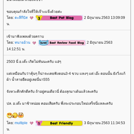
ขอบคุณกำลังใจที่ให้เจ๊าะแจ๊ะด้วยค่ะ
ดย:
ตะลีกีปัส
2 มิถุนายน 2563 13:09:09
น.
เข้ามาฟังเพลงด้วยคราบ
ดย:
ทนายอ้วน
2 มิถุนายน 2563
14:12:51 น.
2503 นี่ อ.เต๊ะ เกิดไม่ทันนะครับ แฮ่ๆ
ต่เหมือนกับว่าคุ้นๆ ก็น่าจะเคยฟังตอน3-4 ขวบ แหงๆ แต่ เอ๊ะ ตอนนั้น ยังวิ่งแก้
ผ้า น้ำลายยืดอยู่เลยนี่นา555
จังหวะคึกคักดีครับ ถ้าอยู่คนเดียวนี่ ต้องลุกมาเต้นแล้วละครับ
ปล. อ.เต๊ะ มาช้าหน่อย คอมเสียครับ พึ่งจะประกอบใหม่เสร็จนี่แหละครับ
ดย:
multiple
3 มิถุนายน 2563 11:34:53
น.