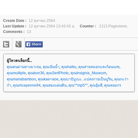
Create Date :
12 ตุลาคม 2564
Last Update :
12 ตุลาคม 2564 13:43:43 น.
Counter :
2113 Pageviews.
Comments :
13
ผู้โหวตบล็อกนี้...
คุณคนผ่านทางมาเจอ
,
คุณเนินน้ำ
,
คุณhaiku
,
คุณสายหมอกและก้อนเมฆ
,
คุณmultiple
,
คุณtoor36
,
คุณSertPhoto
,
คุณInsignia_Museum
,
คุณmariabamboo
,
คุณkae+aoe
,
คุณบาบิบูเบะ...แปลงกายเป็นบูริน
,
คุณกะว่า
ก๋า
,
คุณmcayenne94
,
คุณสองแผ่นดิน
,
คุณ**mp5**
,
คุณอุ้มสี
,
คุณหอมกร