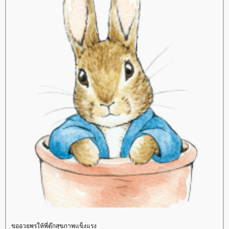
ขออวยพรให้พี่ตุ๊กสุขภาพแข็งแรง