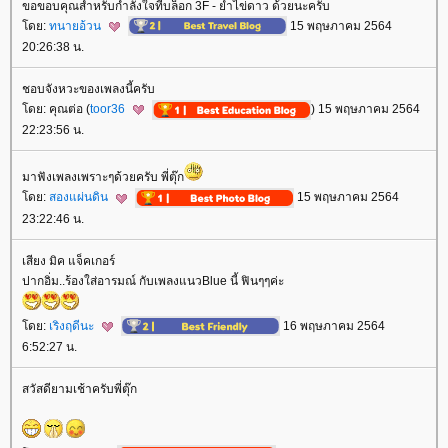
ขอขอบคุณสำหรับกำลังใจที่บล็อก 3F - ยำไข่ดาว ด้วยนะครับ
ดย:
ทนายอ้วน
15 พฤษภาคม 2564
20:26:38 น.
ชอบจังหวะของเพลงนี้ครับ
ดย: คุณต่อ (
toor36
) 15 พฤษภาคม 2564
22:23:56 น.
มาฟังเพลงเพราะๆด้วยครับ พี่ตุ๊ก
ดย:
สองแผ่นดิน
15 พฤษภาคม 2564
23:22:46 น.
เสียง มิค แจ็คเกอร์
ปากอิ่ม..ร้องใส่อารมณ์ กับเพลงแนวBlue นี้ ฟินๆๆค่ะ
ดย:
เริงฤดีนะ
16 พฤษภาคม 2564
6:52:27 น.
สวัสดียามเช้าครับพี่ตุ๊ก