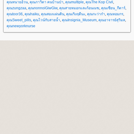
คุณทนายอ้วน
,
คุณภาวิดา คนบ้านป่า
,
คุณmultiple
,
คุณThe Kop Civil
,
คุณzungzaa
,
คุณnonnoiGiwGiw
,
คุณสายหมอกและก้อนเมฆ
,
คุณเซียน_กีตาร์
,
คุณtoor36
,
คุณhaiku
,
คุณสองแผ่นดิน
,
คุณเริงฤดีนะ
,
คุณกะว่าก๋า
,
คุณหอมกร
,
คุณSweet_pills
,
คุณไวน์กับสายน้ำ
,
คุณInsignia_Museum
,
คุณอาจารย์สุวิมล
,
คุณnewyorknurse