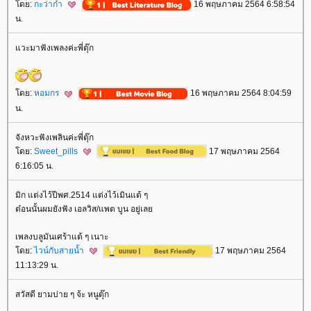
ดย:
กะว่าก๋า
16 พฤษภาคม 2564 6:58:54
น.
วะมาฟังเพลงค่ะพี่ตุ๊ก
ดย:
หอมกร
16 พฤษภาคม 2564 8:04:59
น.
จังหวะฟังเพลินค่ะพี่ตุ๊ก
ดย:
Sweet_pills
17 พฤษภาคม 2564
6:16:05 น.
มิก แต่งไว้ปีพศ.2514 แต่งไว้เมินแต้ ๆ
ต๋อนนั้นผมยังฟัง เอลวิส/แพต บูน อยู่เล
เพลงบลูมันเศร้าแต้ ๆ เนาะ
ดย:
ไวน์กับสายน้ำ
17 พฤษภาคม 2564
11:13:29 น.
สวัสดี ยามบ่าย ๆ จ้ะ หนูตุ๊ก