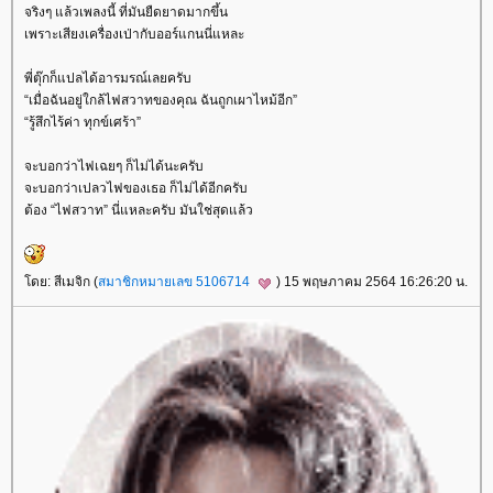
จริงๆ แล้วเพลงนี้ ที่มันยืดยาดมากขึ้น
เพราะเสียงเครื่องเป่ากับออร์แกนนี่แหละ
พี่ตุ๊กก็แปลได้อารมรณ์เลยครับ
“เมื่อฉันอยู่ใกล้ไฟสวาทของคุณ ฉันถูกเผาไหม้อีก”
“รู้สึกไร้ค่า ทุกข์เศร้า”
จะบอกว่าไฟเฉยๆ ก็ไม่ได้นะครับ
จะบอกว่าเปลวไฟของเธอ ก็ไม่ได้อีกครับ
ต้อง “ไฟสวาท” นี่แหละครับ มันใช่สุดแล้ว
ดย: สีเมจิก (
สมาชิกหมายเลข 5106714
) 15 พฤษภาคม 2564 16:26:20 น.