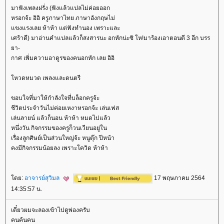
มาฟังเพลงฝรั่ง (ฟังแล้วแปลไม่ค่อยออก
หรอกจ้ะ อิอิ ครูภาษาไทย ภาษาอังกฤษไม่
ขงแรงเลย ห้าห้า แต่ฟังทำนอง เพราะและ
เศร้าดี) มาอ่านคำแปลแล้วก็สงสารนะ อกหักน่ะซิ โห!มาร้องเอาตอนตี 3 อีก บรร
า-
กาศ เพิ่มความอาดูรของคนอกหัก เลย อิอิ
หวดหมวด เพลงและดนตรี
ขอบใจที่มาให้กำลังใจที่บล็อกครูจ้ะ
ชีวิตประจำวันไม่ค่อยเหงาหรอกจ้ะ เล่นเฟส
เล่นลายน์ แล้วก็นอน ห้าห้า หมดไปแล้ว
หนึ่งวัน กิจกรรมของครูก็วนเวียนอยู่ใน
เรื่องลูกศิษย์เป็นส่วนใหญ่จ้ะ หนูตุ๊ก ปีหน้า
คงมีกิจกรรมน้อยลง เพราะโควิด ห้าห้า
ดย:
อาจารย์สุวิมล
17 พฤษภาคม 2564
14:35:57 น.
เดี๋ยวผมจะลองเข้าไปดูพ่องครับ
คนค้นคน